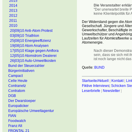
2015
Die Veranstalter erklär
2014
"Der unerwartet breite 
2013
keine Klientelpolitik fü
2012
2011
Der Widerstand gegen die Atom
2010
Gesellschaft. Jüngere und Älte
Gewerkschafter, Beschäftigte 
20|09|10 Anti-Atom Protest
Umweltschützer und Angehörige
03|09|10 Triathlon
Laufzeiten für Atomkraftwerke u
25|08|10 Energieeffizienz
Atomenergie.
19|08|10 Atom Analysen
Nach dieser Demonstrat
17|05|10 Klage gegen Amflora
sein, dass sie sich mit 
12|05|10 Atomstrom Dealerei
ist noch lange nicht das
26|03|10 Auto-Umweltkosten
Bund der Steuerzahler
Quelle:
BUND
Bürgerinitiativen
Campact
Startseite/Aktuell
|
Kontakt
|
Lin
Celle Heute
Fiktive Interviews
|
Schicken Sie
Contranetz
Leserbriefe
|
Newsletter
|
Contratom
DGB
Der Dwarsloeper
Europaticker
Europäische Umweltagentur
FIAN
Foodwatch
Franz Alt
FRONTAL 21