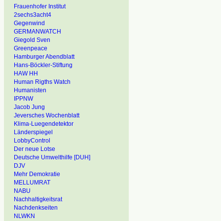
Frauenhofer Institut
2sechs3acht4
Gegenwind
GERMANWATCH
Giegold Sven
Greenpeace
Hamburger Abendblatt
Hans-Böckler-Stiftung
HAW HH
Human Rigths Watch
Humanisten
IPPNW
Jacob Jung
Jeversches Wochenblatt
Klima-Luegendetektor
Länderspiegel
LobbyControl
Der neue Lotse
Deutsche Umwelthilfe [DUH]
DJV
Mehr Demokratie
MELLUMRAT
NABU
Nachhaltigkeitsrat
Nachdenkseiten
NLWKN