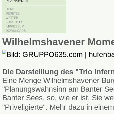
REZENSIONEN
HOME
GESETZE
WETTER
SONSTIGES
IMPRESSUM
DOWNLOADS
Wilhelmshavener Mom
Die Darstelllung des "Trio Infe
Eine Menge Wilhelmshavener Bürg
"Planungswahnsinn am Banter See
Banter Sees, so, wie er ist. Sie
"Priveligierte". Mehr dazu in einem