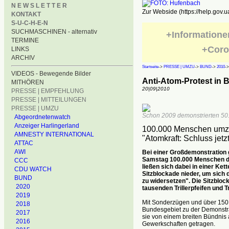
N E W S L E T T E R
Zur Webside (https://help.gov.u
KONTAKT
S-U-C-H-E-N
SUCHMASCHINEN - alternativ
+Informatione
TERMINE
+Coro
LINKS
ARCHIV
Startseite
->
PRESSE | UMZU
->
BUND
->
2010
-
VIDEOS - Bewegende Bilder
Anti-Atom-Protest in B
MITHÖREN
20|09|2010
PRESSE | EMPFEHLUNG
PRESSE | MITTEILUNGEN
PRESSE | UMZU
Schon 2009 demonstrierten 50.
Abgeordnetenwatch
Anzeiger Harlingerland
100.000 Menschen umzin
AMNESTY INTERNATIONAL
"Atomkraft: Schluss jetzt
ATTAC
AWI
Bei einer Großdemonstration 
Samstag 100.000 Menschen das
CCC
ließen sich dabei in einer Ke
CDU WATCH
Sitzblockade nieder, um sic
BUND
zu widersetzen". Die Sitzblo
2020
tausenden Trillerpfeifen und T
2019
Mit Sonderzügen und über 15
2018
Bundesgebiet zu der Demonstrati
2017
sie von einem breiten Bündnis 
2016
Gewerkschaften getragen.