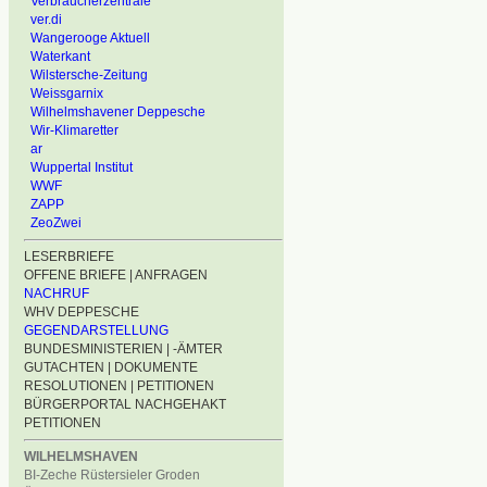
Verbraucherzentrale
ver.di
Wangerooge Aktuell
Waterkant
Wilstersche-Zeitung
Weissgarnix
Wilhelmshavener Deppesche
Wir-Klimaretter
ar
Wuppertal Institut
WWF
ZAPP
ZeoZwei
LESERBRIEFE
OFFENE BRIEFE | ANFRAGEN
NACHRUF
WHV DEPPESCHE
GEGENDARSTELLUNG
BUNDESMINISTERIEN | -ÄMTER
GUTACHTEN | DOKUMENTE
RESOLUTIONEN | PETITIONEN
BÜRGERPORTAL NACHGEHAKT
PETITIONEN
WILHELMSHAVEN
BI-Zeche Rüstersieler Groden