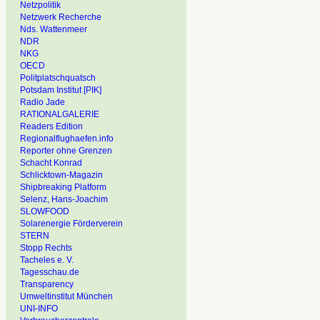
Netzpolitik
Netzwerk Recherche
Nds. Wattenmeer
NDR
NKG
OECD
Politplatschquatsch
Potsdam Institut [PIK]
Radio Jade
RATIONALGALERIE
Readers Edition
Regionalflughaefen.info
Reporter ohne Grenzen
Schacht Konrad
Schlicktown-Magazin
Shipbreaking Platform
Selenz, Hans-Joachim
SLOWFOOD
Solarenergie Förderverein
STERN
Stopp Rechts
Tacheles e. V.
Tagesschau.de
Transparency
Umweltinstitut München
UNI-INFO