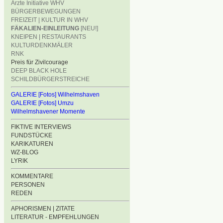
Ärzte Initiative WHV
BÜRGERBEWEGUNGEN
FREIZEIT | KULTUR IN WHV
FÄKALIEN-EINLEITUNG
[NEU!]
KNEIPEN | RESTAURANTS
KULTURDENKMÄLER
RNK
Preis für Zivilcourage
DEEP BLACK HOLE
SCHILDBÜRGERSTREICHE
GALERIE [Fotos] Wilhelmshaven
GALERIE [Fotos] Umzu
Wilhelmshavener Momente
FIKTIVE INTERVIEWS
FUNDSTÜCKE
KARIKATUREN
WZ-BLOG
LYRIK
KOMMENTARE
PERSONEN
REDEN
APHORISMEN | ZITATE
LITERATUR - EMPFEHLUNGEN