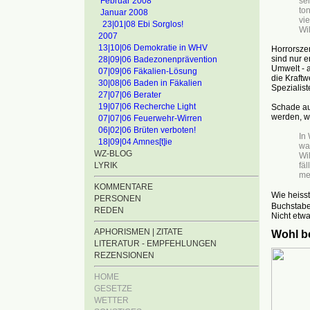
se
Februar 2008
to
Januar 2008
vie
23|01|08 Ebi Sorglos!
Wi
2007
13|10|06 Demokratie in WHV
Horrorsze
sind nur e
28|09|06 Badezonenprävention
Umwelt - 
07|09|06 Fäkalien-Lösung
die Kraftw
30|08|06 Baden in Fäkalien
Spezialist
27|07|06 Berater
19|07|06 Recherche Light
Schade au
werden, w
07|07|06 Feuerwehr-Wirren
06|02|06 Brüten verboten!
In
18|09|04 Amnes[t]ie
wa
WZ-BLOG
Wi
fäl
LYRIK
me
KOMMENTARE
Wie heisst
PERSONEN
Buchstabe
REDEN
Nicht etw
APHORISMEN | ZITATE
Wohl b
LITERATUR - EMPFEHLUNGEN
REZENSIONEN
HOME
GESETZE
WETTER