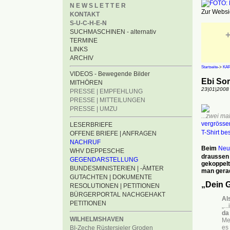
N E W S L E T T E R
Zur Websid
KONTAKT
S-U-C-H-E-N
SUCHMASCHINEN - alternativ
+
TERMINE
LINKS
ARCHIV
Startseite
->
KA
VIDEOS - Bewegende Bilder
Ebi Sor
MITHÖREN
23|01|2008
PRESSE | EMPFEHLUNG
PRESSE | MITTEILUNGEN
PRESSE | UMZU
...zwei mal
vergrösse
LESERBRIEFE
T-Shirt be
OFFENE BRIEFE | ANFRAGEN
NACHRUF
Beim
Neu
WHV DEPPESCHE
draussen 
GEGENDARSTELLUNG
gekoppelt
BUNDESMINISTERIEN | -ÄMTER
man gerad
GUTACHTEN | DOKUMENTE
„Dein 
RESOLUTIONEN | PETITIONEN
BÜRGERPORTAL NACHGEHAKT
Al
PETITIONEN
„..
da
WILHELMSHAVEN
Me
es
BI-Zeche Rüstersieler Groden