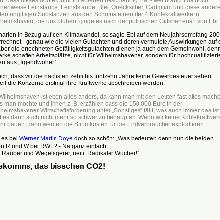
in, dass dieses doofe
Chlor Ihr Ableben beschleunigt hat - wer
braucht da noch
nnenweise Feinstäube,
Feinststäube, Blei, Quecksilber, Cadmium
und diese ander
len ungiftigen
Substanzen aus den Schornsteinen der
4 Kohlekraftwerke in
lhelmshaven,
die uns blühen, ginge es nach der poli
tischen Gutsherrenart von Ebi.
narien in Bezug auf den Klimawandel, so sagte Ebi auf dem Neujahrsempfang 200
rrechnet - genau wie die vielen Gutachten und deren vermutete Auswirkungen auf 
aber die errechneten Gefälligkeitsgutachten dienen ja auch dem Gemeinwohl, den
erke schaffen Arbeitsplätze, nicht für Wilhelmshavener, sondern für hochqualifiziert
en aus „Irgendwoher”.
ch, dass wir die nächsten zehn bis fünfzehn Jahre keine Gewerbesteuer sehen
eil die Konzerne erstmal ihre Kraftwerke abschreiben werden.
 Wilhelmshaven ist eben alles anders,
da kann man mit den Leuten fast alles
mache
s man möchte und Ihnen
z. B. erzählen dass die 150.000 Euro
in der
lhelmshavener Wirtschafts
förderung unter „Sonstiges” fällt, was
auch immer das ist
lt es dann auch nicht mehr so
schwer zu behaupten:
Wenn wir keine Kohlekraftwer
hr
bauen, dann werden die Stromkosten
für die Endverbraucher explodieren.
 es bei
Werner Martin Doye
doch so schön: „Was bedeuten denn nun die beiden
n R und W bei RWE? - Na ganz einfach:
a Räuber und Wegelagerer, nein: Radikaler Wucher!”
ekomms, das bisschen CO2!