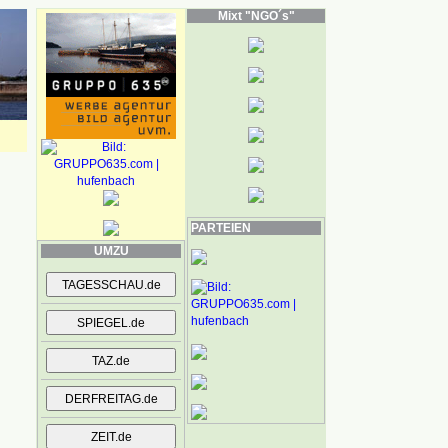
Mixt "NGO´s"
PARTEIEN
UMZU