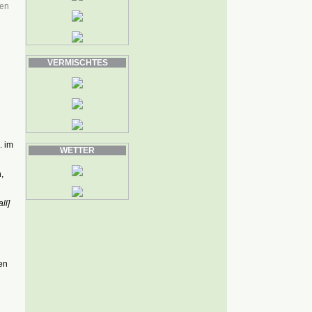
ten
VERMISCHTES
. im
WETTER
,
ll]
en