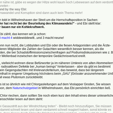
hr nahe ist, gäbe es wegen
der Hitze wohl kaum noch Lebe
wesen auf dem verdorr
aneten -
und by the way Ebi:
imawandel und Korruption sind
dann auch kein Thema mehr!
 tobt in Wilhelmshaven der Streit um die Herrschaftsposition in Sachen:
er hat recht bei der Beurteilung des Klimawandels!”
- und Ebi stellt klar:
r bauen nur ein Kohlekraftwerk.
bi zählt, das kennen wir ja schon:
3 macht 4
widdewiddewitt...und 3 macht neune!
nn nun recht, die Lobbyisten und Ebi oder die fiesen Antagonisten und die Ärzte-
, deren Mitglieder die Zahlen der Gutachten wesentlich besser kennen, als die
ten, die bei Schadstoffimissionszwischenfragen auf Podiumsdiskussionen wie z. B
r Wellenbad inzwischen der temporäre Gedächnisverlust ereilt.
 vielleicht wohnen diese Befürworter ja im näheren Umkreis von alten Atommeilern
e radioaktiven Defekte bei „human beings” hinterlassen - aber da gibt es bestimmt
ein Gegengutachten mit Irrelevanzkriterium, das beweist, dass bei längerem
thalt in engerer Umgebung höchstens beim „GAU”
[Grösster anzunehmender Unfa
ll ewas Plutonium zurückbleibt.
s ist so ähnlich wie mit Chlorgasleitungen auf dem Voslapper Groden, Sie wissen
hon, dem
Naturschutzgebiet
in Wilhelmshaven, das Ebi persönlich einrichten ließ.
hlor riechen, dann sollten Sie noch eben kurz den Inhalt eines dieser unleserlich
sschilder lesen auf dem steht:
i Gasaustritt aus der Windrichtung
treten” - Bleibt noch hinzuzufügen, Sie
müssen
rdammt schnell lesen und
dann verdammt schnell reagiert haben,
sonst könnte es