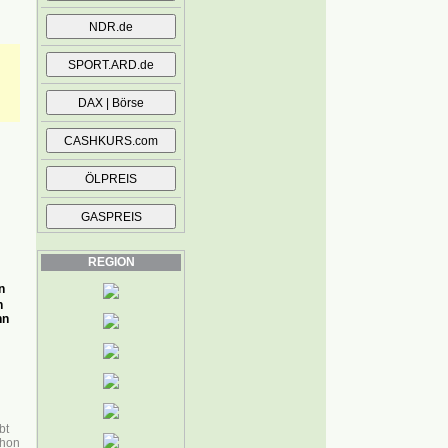
REGION
n
n
nn
:
bt
hon