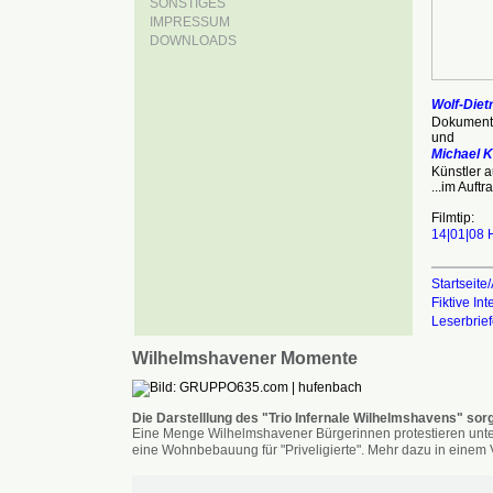
SONSTIGES
IMPRESSUM
DOWNLOADS
Wolf-Diet
Dokumenta
und
Michael 
Künstler 
...im Auf
Filmtip:
14|01|08 
Startseite/
Fiktive In
Leserbrie
Wilhelmshavener Momente
Die Darstelllung des "Trio Infernale Wilhelmshavens" sorg
Eine Menge Wilhelmshavener Bürgerinnen protestieren unter
eine Wohnbebauung für "Priveligierte". Mehr dazu in einem V