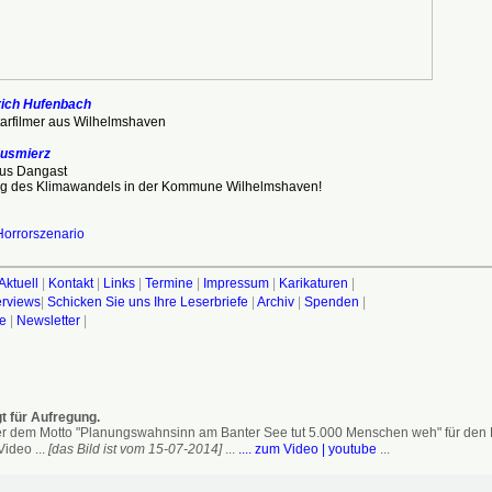
rich Hufenbach
rfilmer aus Wilhelmshaven
Kusmierz
aus Dangast
trag des Klimawandels in der Kommune Wilhelmshaven!
Horrorszenario
Aktuell
|
Kontakt
|
Links
|
Termine
|
Impressum
|
Karikaturen
|
terviews
|
Schicken Sie uns Ihre Leserbriefe
|
Archiv
|
Spenden
|
fe
|
Newsletter
|
t für Aufregung.
 dem Motto "Planungswahnsinn am Banter See tut 5.000 Menschen weh" für den Erh
ideo ...
[das Bild ist vom 15-07-2014]
...
.... zum Video | youtube
...