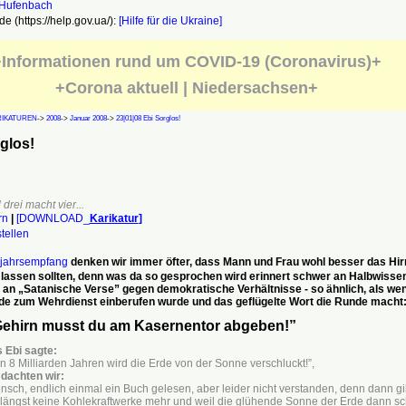
e (https://help.gov.ua/):
[Hilfe für die Ukraine]
Informationen rund um COVID-19 (Coronavirus)+
+Corona aktuell | Niedersachsen+
RIKATUREN
->
2008
->
Januar 2008
->
23|01|08 Ebi Sorglos!
glos!
 drei macht vier...
rn
|
[DOWNLOAD_
Karikatur
]
stellen
jahrsempfang
denken wir immer öfter, dass Mann und Frau wohl besser das Hir
lassen sollten, denn was da so gesprochen wird erinnert schwer an Halbwisse
 an „Satanische Verse” gegen demokratische Verhältnisse - so ähnlich, als we
e zum Wehrdienst einberufen wurde und das geflügelte Wort die Runde macht
Gehirn musst du am Kasernentor abgeben!”
s Ebi sagte:
.in 8 Milliarden Jahren wird die
Erde von der Sonne verschluckt!”,
 dachten wir:
nsch, endlich einmal ein Buch
gelesen, aber leider nicht verstan
den, denn dann gi
 längst keine
Kohlekraftwerke mehr und weil die
glühende Sonne der Erde dann
sc