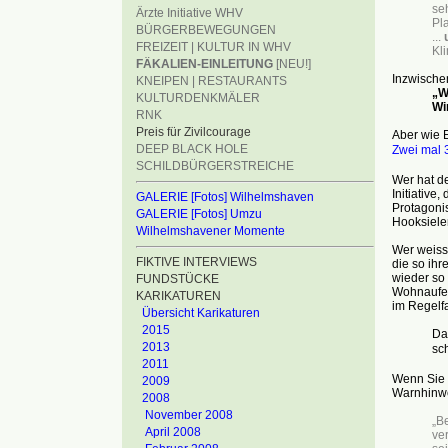
se
Ärzte Initiative WHV
Pl
BÜRGERBEWEGUNGEN
...
FREIZEIT | KULTUR IN WHV
Kl
FÄKALIEN-EINLEITUNG
[NEU!]
Inzwischen
KNEIPEN | RESTAURANTS
„W
KULTURDENKMÄLER
Wi
RNK
Preis für Zivilcourage
Aber wie E
DEEP BLACK HOLE
Zwei mal 
SCHILDBÜRGERSTREICHE
Wer hat de
Initiative
GALERIE [Fotos] Wilhelmshaven
Protagonis
GALERIE [Fotos] Umzu
Hooksiele
Wilhelmshavener Momente
Wer weiss,
FIKTIVE INTERVIEWS
die so ihr
wieder so 
FUNDSTÜCKE
Wohnaufen
KARIKATUREN
im Regelfa
Übersicht Karikaturen
2015
Da
2013
sc
2011
Wenn Sie C
2009
Warnhinwei
2008
November 2008
„Be
April 2008
ve