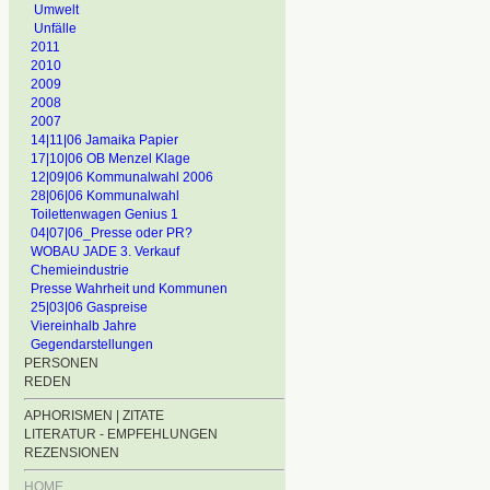
Umwelt
Unfälle
2011
2010
2009
2008
2007
14|11|06 Jamaika Papier
17|10|06 OB Menzel Klage
12|09|06 Kommunalwahl 2006
28|06|06 Kommunalwahl
Toilettenwagen Genius 1
04|07|06_Presse oder PR?
WOBAU JADE 3. Verkauf
Chemieindustrie
Presse Wahrheit und Kommunen
25|03|06 Gaspreise
Viereinhalb Jahre
Gegendarstellungen
PERSONEN
REDEN
APHORISMEN | ZITATE
LITERATUR - EMPFEHLUNGEN
REZENSIONEN
HOME