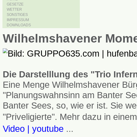
GESETZE
WETTER
SONSTIGES
IMPRESSUM
DOWNLOADS
Wilhelmshavener Mom
Die Darstelllung des "Trio Infe
Eine Menge Wilhelmshavener Bürg
"Planungswahnsinn am Banter See
Banter Sees, so, wie er ist. Sie
"Priveligierte". Mehr dazu in einem
Video | youtube
...