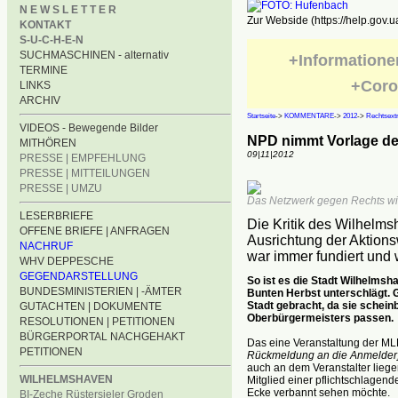
N E W S L E T T E R
Zur Webside (https://help.gov.u
KONTAKT
S-U-C-H-E-N
SUCHMASCHINEN - alternativ
+Informatione
TERMINE
+Coro
LINKS
ARCHIV
Startseite
->
KOMMENTARE
->
2012
->
Rechtsex
VIDEOS - Bewegende Bilder
NPD nimmt Vorlage der
MITHÖREN
09|11|2012
PRESSE | EMPFEHLUNG
PRESSE | MITTEILUNGEN
PRESSE | UMZU
Das Netzwerk gegen Rechts wird 
LESERBRIEFE
Die Kritik des Wilhelm
OFFENE BRIEFE | ANFRAGEN
Ausrichtung der Aktion
NACHRUF
war immer fundiert und w
WHV DEPPESCHE
GEGENDARSTELLUNG
So ist es die Stadt Wilhelmsh
BUNDESMINISTERIEN | -ÄMTER
Bunten Herbst unterschlägt. G
Stadt gebracht, da sie schein
GUTACHTEN | DOKUMENTE
Oberbürgermeisters passen.
RESOLUTIONEN | PETITIONEN
BÜRGERPORTAL NACHGEHAKT
Das eine Veranstaltung der ML
PETITIONEN
Rückmeldung an die Anmelder
auch an dem Veranstalter liege
WILHELMSHAVEN
Mitglied einer pflichtschlagen
Ecke verbannt sehen möchte.
BI-Zeche Rüstersieler Groden