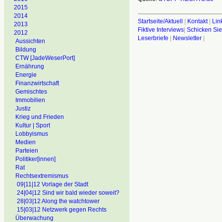
2015
2014
Startseite/Aktuell
|
Kontakt
|
Lin
2013
Fiktive Interviews
|
Schicken Sie
2012
Leserbriefe
|
Newsletter
|
Aussichten
Bildung
CTW [JadeWeserPort]
Ernährung
Energie
Finanzwirtschaft
Gemischtes
Immobilien
Justiz
Krieg und Frieden
Kultur | Sport
Lobbyismus
Medien
Parteien
Politiker[innen]
Rat
Rechtsextremismus
09|11|12 Vorlage der Stadt
24|04|12 Sind wir bald wieder soweit?
28|03|12 Along the watchtower
15|03|12 Netzwerk gegen Rechts
Überwachung