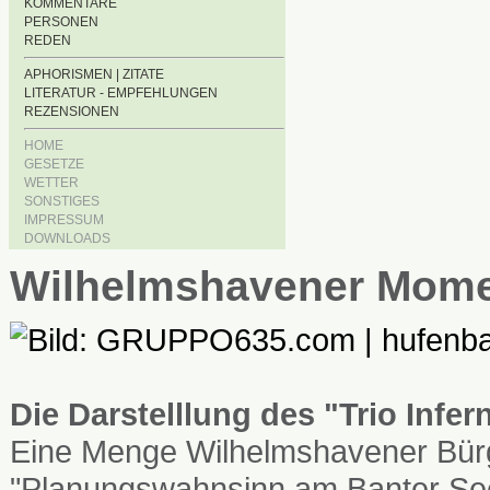
KOMMENTARE
PERSONEN
REDEN
APHORISMEN | ZITATE
LITERATUR - EMPFEHLUNGEN
REZENSIONEN
HOME
GESETZE
WETTER
SONSTIGES
IMPRESSUM
DOWNLOADS
Wilhelmshavener Mom
Die Darstelllung des "Trio Infe
Eine Menge Wilhelmshavener Bürg
"Planungswahnsinn am Banter See