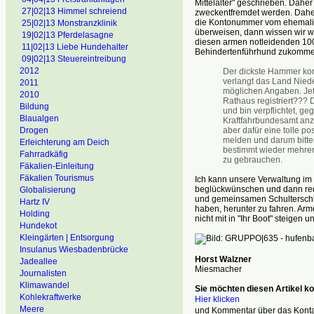
Mittelalter" geschrieben. Dah
27|02|13 Himmel schreiend
zweckentfremdet werden. Daher
die Kontonummer vom ehemalige
25|02|13 Monstranzklinik
überweisen, dann wissen wir w
19|02|13 Pferdelasagne
diesen armen notleidenden 10
11|02|13 Liebe Hundehalter
Behindertenführhund zukommen 
09|02|13 Steuereintreibung
2012
Der dickste Hammer kom
verlangt das Land Niede
2011
möglichen Angaben. Jetz
2010
Rathaus registriert??? D
Bildung
und bin verpflichtet, g
Blaualgen
Kraftfahrbundesamt anzu
aber dafür eine tolle po
Drogen
melden und darum bitte
Erleichterung am Deich
bestimmt wieder mehrere
Fahrradkäfig
zu gebrauchen.
Fäkalien-Einleitung
Fäkalien Tourismus
Ich kann unsere Verwaltung im 
beglückwünschen und dann red
Globalisierung
und gemeinsamen Schulterschlu
Hartz IV
haben, herunter zu fahren. Arm
Holding
nicht mit in "Ihr Boot" steigen 
Hundekot
Kleingärten | Entsorgung
Insulanus Wiesbadenbrücke
Horst Walzner
Jadeallee
Miesmacher
Journalisten
Klimawandel
Sie möchten diesen Artikel 
Kohlekraftwerke
Hier klicken
Meere
und Kommentar über das Kontak