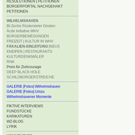
RESOLUTIONEN | PETITIONEN
BÜRGERPORTAL NACHGEHAKT
PETITIONEN
WILHELMSHAVEN
BI-Zeche Rüstersieler Groden
Ärzte Initiative WHV
BÜRGERBEWEGUNGEN
FREIZEIT | KULTUR IN WHV
FÄKALIEN-EINLEITUNG
[NEU!]
KNEIPEN | RESTAURANTS
KULTURDENKMÄLER
RNK
Preis für Zivilcourage
DEEP BLACK HOLE
SCHILDBÜRGERSTREICHE
GALERIE [Fotos] Wilhelmshaven
GALERIE [Fotos] Umzu
Wilhelmshavener Momente
FIKTIVE INTERVIEWS
FUNDSTÜCKE
KARIKATUREN
WZ-BLOG
LYRIK