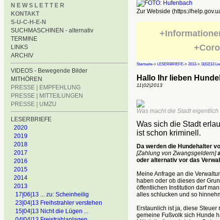
N E W S L E T T E R
Zur Webside (https://help.gov.u
KONTAKT
S-U-C-H-E-N
SUCHMASCHINEN - alternativ
+Informatione
TERMINE
+Coro
LINKS
ARCHIV
Startseite
->
LESERBRIEFE
->
2013
->
11|02|13 Li
VIDEOS - Bewegende Bilder
Hallo Ihr lieben Hunde
MITHÖREN
11|02|2013
PRESSE | EMPFEHLUNG
PRESSE | MITTEILUNGEN
PRESSE | UMZU
Was macht die Stadt eigentlic
LESERBRIEFE
Was sich die Stadt erl
2020
ist schon kriminell.
2019
2018
Da werden die Hundehalter vo
2017
[Zahlung von Zwangsgeldern]
a
oder alternativ vor das Verwa
2016
2015
Meine Anfrage an die Verwaltun
2014
haben oder ob dieses der Grund 
2013
öffentlichen Institution darf 
alles schlucken und so hinnehm
17|06|13 ... zu: Scheinheilig
23|04|13 Freihstrahler verstehen
Erstaunlich ist ja, diese Steue
15|04|13 Nicht die Lügen ...
gemeine Fußvolk sich Hunde halt
04|04|13 Freistrahlanlagen