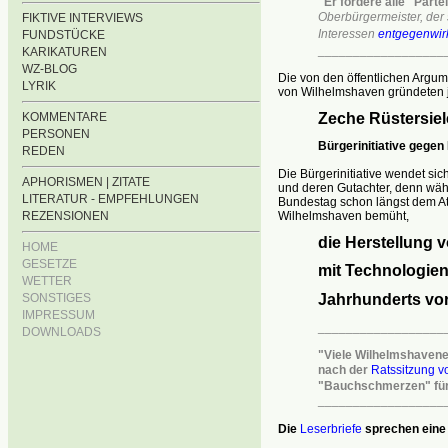
"Er fordere alle "Parte
Oberbürgermeister,
der 
FIKTIVE INTERVIEWS
Interessen
entgegenwir
FUNDSTÜCKE
__________________
KARIKATUREN
WZ-BLOG
Die von den öffentlichen Arg
LYRIK
von Wilhelmshaven gründeten je
KOMMENTARE
Zeche Rüstersie
PERSONEN
Bürgerinitiative gege
REDEN
Die Bürgerinitiative wendet si
APHORISMEN | ZITATE
und deren Gutachter, denn währ
LITERATUR - EMPFEHLUNGEN
Bundestag schon längst dem At
Wilhelmshaven bemüht,
REZENSIONEN
die Herstellung 
HOME
GESETZE
mit
Technologien
WETTER
SONSTIGES
Jahrhunderts vor
IMPRESSUM
__________________
DOWNLOADS
"Viele Wilhelmshavene
nach
der
Ratssitzung 
"Bauchschmerzen" für
__________________
Die
Leserbriefe
sprechen eine 