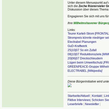
Unter diesem Menuepunkt auf d
sich die
Zeche Rüstersieler G
Diskussion über dieses Thema 
Engagieren Sie sich mit uns fü
Ihre
Wilhelmshavener Bürgerp
Links:
Teurer Kartell-Strom [FRONTAL
Strompreis könnte niedriger se
Electrabel Planungen
GuD-Kraftwerk
25|10|07 So ein Zufall
08|10|07 Reduktionsziele
[WWF
20|06|07 Dreckschleudern
Lügen beim Umweltschutz
[FR
GREENPEACE-Gruppe Wilhel
ELECTRABEL
[Wikipedia]
________________________
Diese Bürgerinitiative wird unte
Startseite/Aktuell
|
Kontakt
|
Lin
Fiktive Interviews
|
Schicken Sie
Leserbriefe
|
Newsletter
|