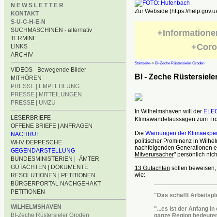
N E W S L E T T E R
Zur Webside (https://help.gov.u
KONTAKT
S-U-C-H-E-N
SUCHMASCHINEN - alternativ
+Informatione
TERMINE
+Coro
LINKS
ARCHIV
Startseite
->
BI-Zeche Rüstersieler Groden
VIDEOS - Bewegende Bilder
BI - Zeche Rüstersiel
MITHÖREN
PRESSE | EMPFEHLUNG
PRESSE | MITTEILUNGEN
PRESSE | UMZU
In Wilhelmshaven will der
ELE
LESERBRIEFE
Klimawandelaussagen zum Trotz
OFFENE BRIEFE | ANFRAGEN
Die
Warnungen der Klimaexper
NACHRUF
politischer Prominenz in Wilhe
WHV DEPPESCHE
nachfolgenden Generationen ei
GEGENDARSTELLUNG
Mitverursacher
" persönlich nic
BUNDESMINISTERIEN | -ÄMTER
GUTACHTEN | DOKUMENTE
13 Gutachten
sollen beweisen, 
wie:
RESOLUTIONEN | PETITIONEN
__________________
BÜRGERPORTAL NACHGEHAKT
PETITIONEN
"Das schafft Arbeitspl
WILHELMSHAVEN
"...es ist der Anfang in
BI-Zeche Rüstersieler Groden
ganze
Region bedeuten