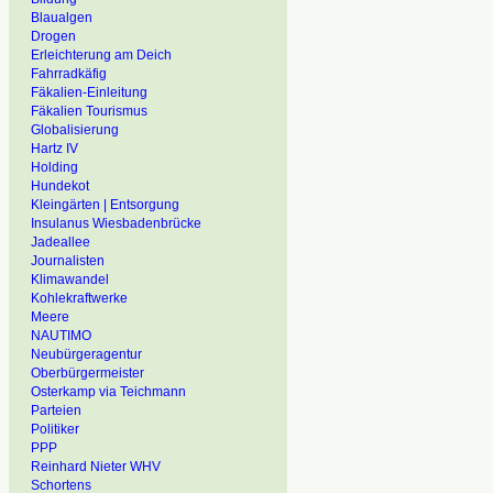
Blaualgen
Drogen
Erleichterung am Deich
Fahrradkäfig
Fäkalien-Einleitung
Fäkalien Tourismus
Globalisierung
Hartz IV
Holding
Hundekot
Kleingärten | Entsorgung
Insulanus Wiesbadenbrücke
Jadeallee
Journalisten
Klimawandel
Kohlekraftwerke
Meere
NAUTIMO
Neubürgeragentur
Oberbürgermeister
Osterkamp via Teichmann
Parteien
Politiker
PPP
Reinhard Nieter WHV
Schortens