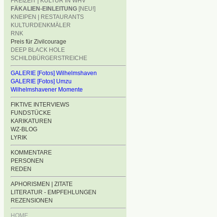
FREIZEIT | KULTUR IN WHV
FÄKALIEN-EINLEITUNG
[NEU!]
KNEIPEN | RESTAURANTS
KULTURDENKMÄLER
RNK
Preis für Zivilcourage
DEEP BLACK HOLE
SCHILDBÜRGERSTREICHE
GALERIE [Fotos] Wilhelmshaven
GALERIE [Fotos] Umzu
Wilhelmshavener Momente
FIKTIVE INTERVIEWS
FUNDSTÜCKE
KARIKATUREN
WZ-BLOG
LYRIK
KOMMENTARE
PERSONEN
REDEN
APHORISMEN | ZITATE
LITERATUR - EMPFEHLUNGEN
REZENSIONEN
HOME