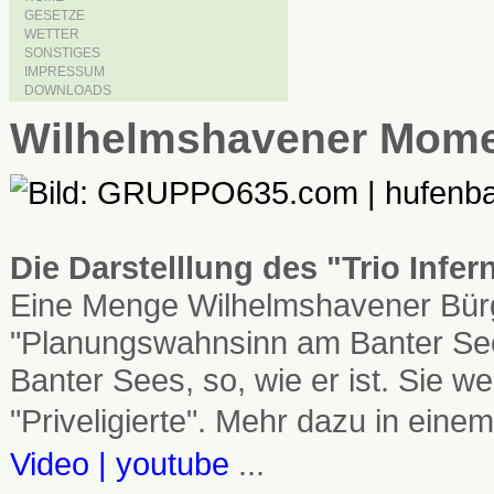
GESETZE
WETTER
SONSTIGES
IMPRESSUM
DOWNLOADS
Wilhelmshavener Mom
Die Darstelllung des "Trio Infe
Eine Menge Wilhelmshavener Bürg
"Planungswahnsinn am Banter See
Banter Sees, so, wie er ist. Sie
"Priveligierte". Mehr dazu in einem
Video | youtube
...