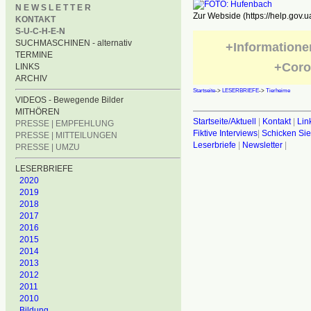
N E W S L E T T E R
Zur Webside (https://help.gov.u
KONTAKT
S-U-C-H-E-N
SUCHMASCHINEN - alternativ
+Informatione
TERMINE
+Coro
LINKS
ARCHIV
Startseite
->
LESERBRIEFE
->
Tierheime
VIDEOS - Bewegende Bilder
MITHÖREN
Startseite/Aktuell
|
Kontakt
|
Lin
PRESSE | EMPFEHLUNG
Fiktive Interviews
|
Schicken Sie
PRESSE | MITTEILUNGEN
Leserbriefe
|
Newsletter
|
PRESSE | UMZU
LESERBRIEFE
2020
2019
2018
2017
2016
2015
2014
2013
2012
2011
2010
Bildung