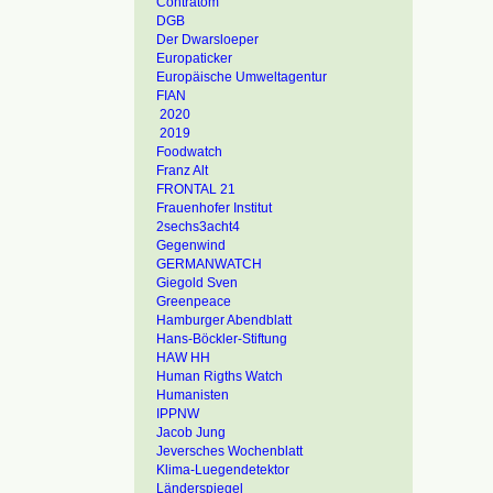
Contratom
DGB
Der Dwarsloeper
Europaticker
Europäische Umweltagentur
FIAN
2020
2019
Foodwatch
Franz Alt
FRONTAL 21
Frauenhofer Institut
2sechs3acht4
Gegenwind
GERMANWATCH
Giegold Sven
Greenpeace
Hamburger Abendblatt
Hans-Böckler-Stiftung
HAW HH
Human Rigths Watch
Humanisten
IPPNW
Jacob Jung
Jeversches Wochenblatt
Klima-Luegendetektor
Länderspiegel