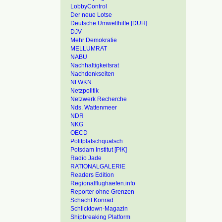
LobbyControl
Der neue Lotse
Deutsche Umwelthilfe [DUH]
DJV
Mehr Demokratie
MELLUMRAT
NABU
Nachhaltigkeitsrat
Nachdenkseiten
NLWKN
Netzpolitik
Netzwerk Recherche
Nds. Wattenmeer
NDR
NKG
OECD
Politplatschquatsch
Potsdam Institut [PIK]
Radio Jade
RATIONALGALERIE
Readers Edition
Regionalflughaefen.info
Reporter ohne Grenzen
Schacht Konrad
Schlicktown-Magazin
Shipbreaking Platform