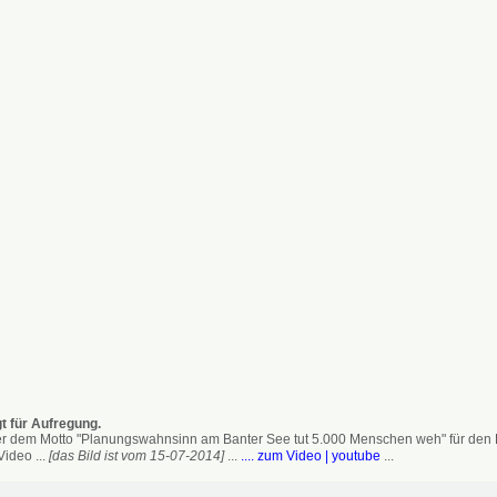
t für Aufregung.
 dem Motto "Planungswahnsinn am Banter See tut 5.000 Menschen weh" für den Erh
ideo ...
[das Bild ist vom 15-07-2014]
...
.... zum Video | youtube
...