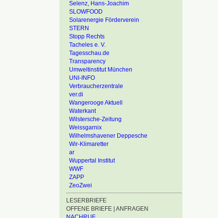
Selenz, Hans-Joachim
SLOWFOOD
Solarenergie Förderverein
STERN
Stopp Rechts
Tacheles e. V.
Tagesschau.de
Transparency
Umweltinstitut München
UNI-INFO
Verbraucherzentrale
ver.di
Wangerooge Aktuell
Waterkant
Wilstersche-Zeitung
Weissgarnix
Wilhelmshavener Deppesche
Wir-Klimaretter
ar
Wuppertal Institut
WWF
ZAPP
ZeoZwei
LESERBRIEFE
OFFENE BRIEFE | ANFRAGEN
NACHRUF