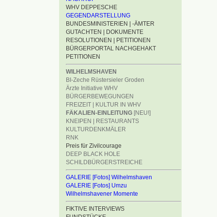
WHV DEPPESCHE
GEGENDARSTELLUNG
BUNDESMINISTERIEN | -ÄMTER
GUTACHTEN | DOKUMENTE
RESOLUTIONEN | PETITIONEN
BÜRGERPORTAL NACHGEHAKT
PETITIONEN
WILHELMSHAVEN
BI-Zeche Rüstersieler Groden
Ärzte Initiative WHV
BÜRGERBEWEGUNGEN
FREIZEIT | KULTUR IN WHV
FÄKALIEN-EINLEITUNG
[NEU!]
KNEIPEN | RESTAURANTS
KULTURDENKMÄLER
RNK
Preis für Zivilcourage
DEEP BLACK HOLE
SCHILDBÜRGERSTREICHE
GALERIE [Fotos] Wilhelmshaven
GALERIE [Fotos] Umzu
Wilhelmshavener Momente
FIKTIVE INTERVIEWS