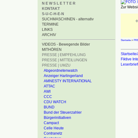
N E W S L E T T E R
Zur Websid
KONTAKT
S-U-C-H-E-N
SUCHMASCHINEN - alternativ
+
TERMINE
LINKS
ARCHIV
Startseite
->
PRE
VIDEOS - Bewegende Bilder
MITHÖREN
Startseite/
PRESSE | EMPFEHLUNG
Fiktive In
PRESSE | MITTEILUNGEN
Leserbrie
PRESSE | UMZU
Abgeordnetenwatch
Anzeiger Harlingerland
AMNESTY INTERNATIONAL
ATTAC
AWI
CCC
CDU WATCH
BUND
Bund der Steuerzahler
Bürgerinitiativen
Campact
Celle Heute
Contranetz