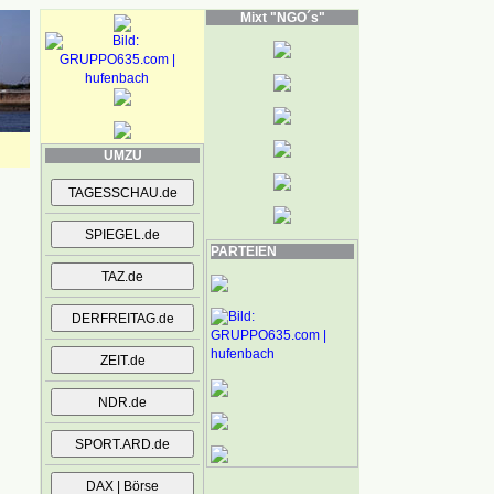
Mixt "NGO´s"
UMZU
PARTEIEN