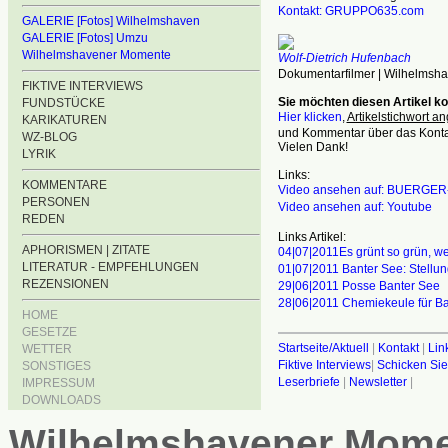
Kontakt: GRUPPO635.com
GALERIE [Fotos] Wilhelmshaven
GALERIE [Fotos] Umzu
Wilhelmshavener Momente
Wolf-Dietrich Hufenbach
Dokumentarfilmer | Wilhelmsh
FIKTIVE INTERVIEWS
Sie möchten diesen Artikel 
FUNDSTÜCKE
Hier klicken
,
Artikelstichwort a
KARIKATUREN
und Kommentar über das Kontak
WZ-BLOG
Vielen Dank!
LYRIK
Links:
KOMMENTARE
Video ansehen auf: BUERGE
PERSONEN
Video ansehen auf: Youtube
REDEN
Links Artikel:
APHORISMEN | ZITATE
04|07|2011Es grünt so grün, w
LITERATUR - EMPFEHLUNGEN
01|07|2011 Banter See: Stellu
REZENSIONEN
29|06|2011 Posse Banter See
28|06|2011 Chemiekeule für B
HOME
GESETZE
Startseite/Aktuell
|
Kontakt
|
Lin
WETTER
Fiktive Interviews
|
Schicken Sie
SONSTIGES
Leserbriefe
|
Newsletter
|
IMPRESSUM
DOWNLOADS
Wilhelmshavener Mom