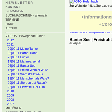
N E W S L E T T E R
Zur Webside (https://help.gov.u
KONTAKT
S-U-C-H-E-N
SUCHMASCHINEN - alternativ
+Informatione
TERMINE
+Coro
LINKS
ARCHIV
Startseite
->
VIDEOS - Bewegende Bilder
->
2011
-
VIDEOS - Bewegende Bilder
Banter See | Freistrah
2012
06|07|2011
2011
09|09|11 Meine Tanke
02|09|11 Bärbel Höhn
23|08|11 Luritec
17|08|11 Marinearsenal
06|07|11 Banter See
16|06|11 Stefan Wenzel WHV
26|04|11 Warnstreik WRG
18|04|11 Menschen als Ware?
29|03|11 Sterben auf Raten?
22|01|11 Eiswette: Der Film
2010
2009
2008
2007
MITHÖREN