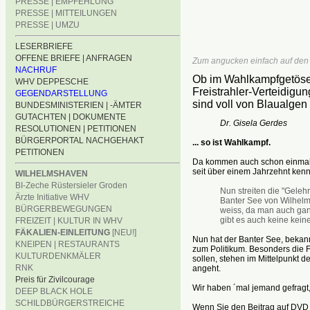
PRESSE | EMPFEHLUNG
PRESSE | MITTEILUNGEN
PRESSE | UMZU
LESERBRIEFE
OFFENE BRIEFE | ANFRAGEN
Zum angucken einfach auf den P
NACHRUF
Ob im Wahlkampfgetöse
WHV DEPPESCHE
Freistrahler-Verteidigun
GEGENDARSTELLUNG
sind voll von Blaualgen .
BUNDESMINISTERIEN | -ÄMTER
GUTACHTEN | DOKUMENTE
Dr. Gisela Gerdes
RESOLUTIONEN | PETITIONEN
BÜRGERPORTAL NACHGEHAKT
... so ist Wahlkampf.
PETITIONEN
Da kommen auch schon einmal 
seit über einem Jahrzehnt kenn
WILHELMSHAVEN
BI-Zeche Rüstersieler Groden
Nun streiten die "Geleh
Ärzte Initiative WHV
Banter See von Wilhelm
BÜRGERBEWEGUNGEN
weiss, da man auch gan
gibt es auch keine kei
FREIZEIT | KULTUR IN WHV
FÄKALIEN-EINLEITUNG
[NEU!]
Nun hat der Banter See, bekann
KNEIPEN | RESTAURANTS
zum Politikum. Besonders die 
KULTURDENKMÄLER
sollen, stehen im Mittelpunkt
RNK
angeht.
Preis für Zivilcourage
Wir haben ´mal jemand gefragt,
DEEP BLACK HOLE
SCHILDBÜRGERSTREICHE
Wenn Sie den Beitrag auf DVD