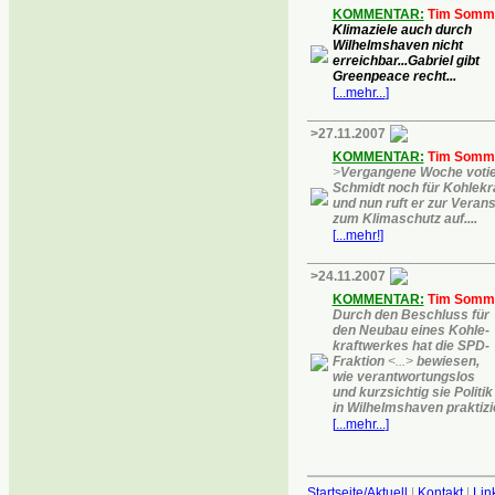
KOMMENTAR:
Tim Somm
Klimaziele auch durch
Wilhelmshaven nicht
erreichbar
...Gabriel gibt
Greenpeace recht...
[
...mehr...
]
________________________
>27.11.2007
KOMMENTAR:
Tim Somm
>
Vergangene Woche votie
Schmidt noch für Kohlekr
und nun ruft er zur Verans
zum Klimaschutz auf....
[
...mehr!
]
________________________
>24.11.2007
KOMMENTAR:
Tim Somm
Durch den Beschluss für
den Neubau eines Kohle-
kraftwerkes hat die SPD-
Fraktion
<...>
bewiesen,
wie verantwortungslos
und kurzsichtig sie Politik
in Wilhelmshaven praktizi
[
...mehr...
]
Startseite/Aktuell
|
Kontakt
|
Lin