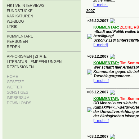
zu nehmen
...
[
...mehr...
FIKTIVE INTERVIEWS
FUNDSTÜCKE
2007
________________________
KARIKATUREN
>26.12.2007
WZ-BLOG
LYRIK
KOMMENTAR:
ZECHE RÜ
>Stadt und Politik wollen 
beteiligung!
KOMMENTARE
Schon
2.118
!
Unterschrift
PERSONEN
[
...mehr!
]
REDEN
________________________
APHORISMEN | ZITATE
>09.12.2007
LITERATUR - EMPFEHLUNGEN
KOMMENTAR:
Tim Somm
REZENSIONEN
Wer schafft hier Arbeitspl
Kommentar gegen die bel
Totschlagargumente
...
HOME
[
...mehr...
]
GESETZE
________________________
WETTER
>06.12.2007
SONSTIGES
IMPRESSUM
KOMMENTAR:
Tim Somm
DOWNLOADS
OB Menzel outet sich als
Klimakiller
<...
>
Befürworte
der Umweltvernichtung u
der ökologischen Inkompe
[
...mehr...
]
________________________
>03.12.2007