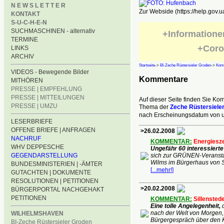
N E W S L E T T E R
Zur Webside (https://help.gov.u
KONTAKT
S-U-C-H-E-N
SUCHMASCHINEN - alternativ
+Informatione
TERMINE
+Coro
LINKS
ARCHIV
Startseite
->
BI-Zeche Rüstersieler Groden
->
Kom
VIDEOS - Bewegende Bilder
Kommentare
MITHÖREN
PRESSE | EMPFEHLUNG
PRESSE | MITTEILUNGEN
Auf dieser Seite finden Sie K
PRESSE | UMZU
Thema der
Zeche Rüstersiele
nach Erscheinungsdatum von u
LESERBRIEFE
________________________
OFFENE BRIEFE | ANFRAGEN
>26.02.2008
NACHRUF
KOMMENTAR:
Energiesze
WHV DEPPESCHE
Ungefähr 60 interessiert
GEGENDARSTELLUNG
sich zur GRÜNEN-Veranstal
Wilms im Bürgerhaus von S
BUNDESMINISTERIEN | -ÄMTER
[
...mehr!
]
GUTACHTEN | DOKUMENTE
________________________
RESOLUTIONEN | PETITIONEN
>20.02.2008
BÜRGERPORTAL NACHGEHAKT
PETITIONEN
KOMMENTAR:
Sillensted
Eine tolle Angelegenheit,
nach der Welt von Morgen, 
WILHELMSHAVEN
Bürgergespräch über den 
BI-Zeche Rüstersieler Groden