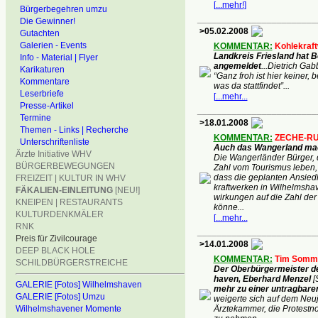
[
...mehr!
]
Bürgerbegehren umzu
________________________
Die Gewinner!
>05.02.2008
Gutachten
Galerien - Events
KOMMENTAR:
Kohlekraf
Landkreis Friesland hat 
Info - Material | Flyer
angemeldet
...Dietrich Gab
Karikaturen
“Ganz froh ist hier keiner, 
Kommentare
was da stattfindet”...
Leserbriefe
[
...mehr...
Presse-Artikel
________________________
Termine
>18.01.2008
Themen - Links | Recherche
KOMMENTAR:
ZECHE-RU
Unterschriftenliste
Auch das Wangerland ma
Ärzte Initiative WHV
Die Wangerländer Bürger, d
BÜRGERBEWEGUNGEN
Zahl vom Tourismus leben, 
dass die geplanten Ansied
FREIZEIT | KULTUR IN WHV
kraftwerken in Wilhelmsha
FÄKALIEN-EINLEITUNG
[NEU!]
wirkungen auf die Zahl der
KNEIPEN | RESTAURANTS
könne
...
KULTURDENKMÄLER
[
...mehr...
RNK
________________________
Preis für Zivilcourage
>14.01.2008
DEEP BLACK HOLE
KOMMENTAR:
Tim Somm
SCHILDBÜRGERSTREICHE
Der Oberbürgermeister de
haven, Eberhard Menzel
[
GALERIE [Fotos] Wilhelmshaven
mehr zu einer untragbare
GALERIE [Fotos] Umzu
weigerte sich auf dem Neu
Wilhelmshavener Momente
Ärztekammer, die Protestno