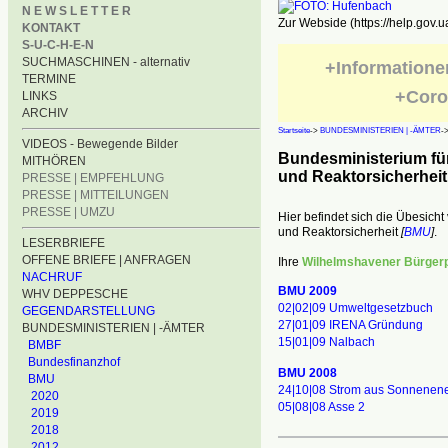
N E W S L E T T E R
Zur Webside (https://help.gov.u
KONTAKT
S-U-C-H-E-N
SUCHMASCHINEN - alternativ
+Informatione
TERMINE
+Coro
LINKS
ARCHIV
Startseite
->
BUNDESMINISTERIEN | -ÄMTER
-
VIDEOS - Bewegende Bilder
Bundesministerium fü
MITHÖREN
und Reaktorsicherheit
PRESSE | EMPFEHLUNG
PRESSE | MITTEILUNGEN
PRESSE | UMZU
Hier befindet sich die Übesich
und Reaktorsicherheit
[
BMU
]
.
LESERBRIEFE
OFFENE BRIEFE | ANFRAGEN
Ihre
Wilhelmshavener Bürgerp
NACHRUF
BMU 2009
WHV DEPPESCHE
02|02|09 Umweltgesetzbuch
GEGENDARSTELLUNG
27|01|09 IRENA Gründung
BUNDESMINISTERIEN | -ÄMTER
15|01|09 Nalbach
BMBF
Bundesfinanzhof
BMU 2008
BMU
24|10|08 Strom aus Sonnenene
2020
05|08|08 Asse 2
2019
2018
2012