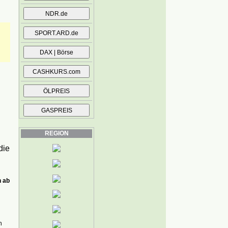
REGION
die
n ab
n