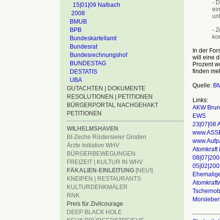
- 
15|01|09 Nalbach
ei
2008
un
BMUB
- 
BPB
ko
Bundeskartellamt
Bundesrat
In der For
Bundesrechnungshof
will eine 
BUNDESTAG
Prozent w
finden meh
DESTATIS
UBA
Quelle:
B
GUTACHTEN | DOKUMENTE
RESOLUTIONEN | PETITIONEN
Links:
BÜRGERPORTAL NACHGEHAKT
AKW Bruns
PETITIONEN
EWS
23|07|08 A
WILHELMSHAVEN
www.ASS
BI-Zeche Rüstersieler Groden
www.Aufp
Ärzte Initiative WHV
Atomkraft 
BÜRGERBEWEGUNGEN
08|07|200
FREIZEIT | KULTUR IN WHV
05|02|200
FÄKALIEN-EINLEITUNG
[NEU!]
Ehemalige
KNEIPEN | RESTAURANTS
Atomkraft
KULTURDENKMÄLER
Tschernob
RNK
Morslebe
Preis für Zivilcourage
DEEP BLACK HOLE