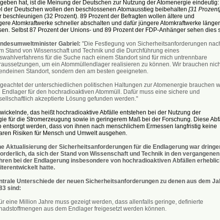
geben hat, ist die Meinung der Deutschen zur Nutzung der Atomenergie eindeutig:
tel der Deutschen wollen den beschlossenen Atomausstieg beibehalten
[31 Prozent
 beschleunigen (32 Prozent). 89 Prozent der Befragten wollen ältere und
igere Atomkraftwerke schneller abschalten und dafür jüngere Atomkraftwerke länger
ssen. Selbst 87 Prozent der Unions- und 89 Prozent der FDP-Anhänger sehen dies 
ndesumweltminister Gabriel:
"Die Festlegung von Sicherheitsanforderungen nac
m Stand von Wissenschaft und Technik und die Durchführung eines
swahlverfahrens für die Suche nach einem Standort sind für mich untrennbare
raussetzungen, um ein Atommüllendlager realisieren zu können. Wir brauchen nich
gendeinen Standort, sondern den am besten geeigneten.
geachtet der unterschiedlichen politischen Haltungen zur Atomenergie brauchen w
n Endlager für den hochradioaktiven Atommüll. Dafür muss eine sichere und
sellschaftlich akzeptierte Lösung gefunden werden."
ickelnde, das heißt hochradioaktive Abfälle entstehen bei der Nutzung der
ie für die Stromerzeugung sowie in geringerem Maß bei der Forschung. Diese Abf
 entsorgt werden, dass von ihnen nach menschlichem Ermessen langfristig keine
ren Risiken für Mensch und Umwelt ausgehen.
ne Aktualisierung der Sicherheitsanforderungen für die Endlagerung war dringe
forderlich, da sich der Stand von Wissenschaft und Technik in den vergangenen
hren bei der Endlagerung insbesondere von hochradioaktiven Abfällen erheblic
iterentwickelt hatte.
ntrale Unterschiede der neuen Sicherheitsanforderungen zu denen aus dem Ja
83 sind:
ür eine Million Jahre muss gezeigt werden, dass allenfalls geringe, definierte
hadstoffmengen aus dem Endlager freigesetzt werden können.