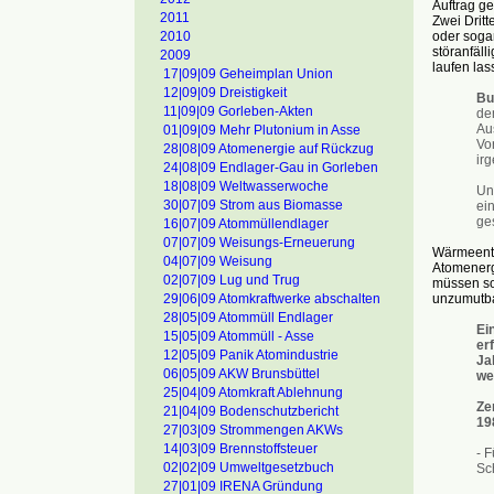
Auftrag ge
2011
Zwei Drit
oder sogar
2010
störanfäll
2009
laufen la
17|09|09 Geheimplan Union
12|09|09 Dreistigkeit
Bu
11|09|09 Gorleben-Akten
de
Au
01|09|09 Mehr Plutonium in Asse
Vo
28|08|09 Atomenergie auf Rückzug
ir
24|08|09 Endlager-Gau in Gorleben
18|08|09 Weltwasserwoche
Un
30|07|09 Strom aus Biomasse
ei
ge
16|07|09 Atommüllendlager
07|07|09 Weisungs-Erneuerung
Wärmeentw
04|07|09 Weisung
Atomenerg
02|07|09 Lug und Trug
müssen so
unzumutba
29|06|09 Atomkraftwerke abschalten
28|05|09 Atommüll Endlager
Ei
15|05|09 Atommüll - Asse
er
12|05|09 Panik Atomindustrie
Ja
06|05|09 AKW Brunsbüttel
we
25|04|09 Atomkraft Ablehnung
Ze
21|04|09 Bodenschutzbericht
19
27|03|09 Strommengen AKWs
14|03|09 Brennstoffsteuer
- F
02|02|09 Umweltgesetzbuch
Sc
27|01|09 IRENA Gründung