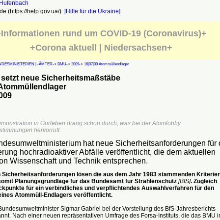
e (https://help.gov.ua/):
[Hilfe für die Ukraine]
Informationen rund um COVID-19 (Coronavirus)+
+Corona aktuell | Niedersachsen+
DESMINISTERIEN | -ÄMTER
->
BMU
->
2009
->
16|07|09 Atommüllendlager
 setzt neue Sicherheitsmaßstäbe
 Atommüllendlager
009
emonstration in Gorleben drang schon durch, was bei der Atomlobby
timmungen hervorruft.
desumweltministerium hat neue Sicherheitsanforderungen für 
rung hochradioaktiver Abfälle veröffentlicht, die dem aktuellen
on Wissenschaft und Technik entsprechen.
 Sicherheitsanforderungen lösen die aus dem Jahr 1983 stammenden Kriterie
somit Planungsgrundlage für das Bundesamt für Strahlenschutz
[BfS]
. Zugleich
kpunkte für ein verbindliches und verpflichtendes Auswahlverfahren für den
eines Atommüll-Endlagers veröffentlicht.
Bundesumweltminister Sigmar Gabriel bei der Vorstellung des BfS-Jahresberichts
nt. Nach einer neuen repräsentativen Umfrage des Forsa-Instituts, die das BMU i