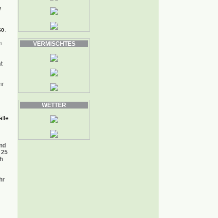
]
so.
h
VERMISCHTES
t
ir
WETTER
älle
nd
 25
h
hr