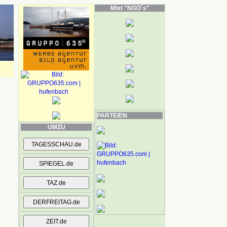
Mixt "NGO´s"
PARTEIEN
UMZU