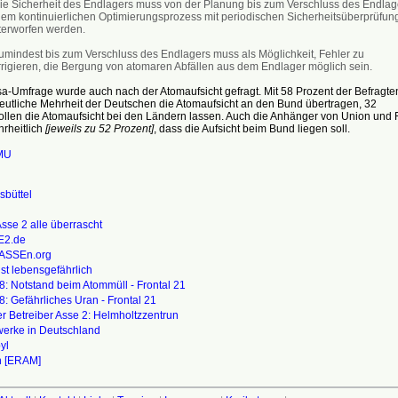
Die Sicherheit des Endlagers muss von der Planung bis zum Verschluss des Endlag
nem kontinuierlichen Optimierungsprozess mit periodischen Sicherheitsüberprüfun
terworfen werden.
Zumindest bis zum Verschluss des Endlagers muss als Möglichkeit, Fehler zu
rrigieren, die Bergung von atomaren Abfällen aus dem Endlager möglich sein.
sa-Umfrage wurde auch nach der Atomaufsicht gefragt. Mit 58 Prozent der Befragte
deutliche Mehrheit der Deutschen die Atomaufsicht an den Bund übertragen, 32
ollen die Atomaufsicht bei den Ländern lassen. Auch die Anhänger von Union und
rheitlich
[jeweils zu 52 Prozent]
, dass die Aufsicht beim Bund liegen soll.
MU
büttel
sse 2 alle überrascht
E2.de
ASSEn.org
ist lebensgefährlich
8:
Notstand beim Atommüll - Frontal 21
8:
Gefährliches Uran - Frontal 21
r Betreiber Asse 2: Helmholtzzentrun
werke in Deutschland
yl
n [ERAM]