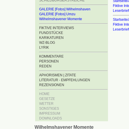
SCHILDBÜRGERSTREICHE
Startseite/
Fiktive In
GALERIE [Fotos] Wilhelmshaven
Leserbrie
GALERIE [Fotos] Umzu
Wilhelmshavener Momente
Startseite/
Fiktive In
FIKTIVE INTERVIEWS
Leserbrie
FUNDSTÜCKE
KARIKATUREN
WZ-BLOG
LYRIK
KOMMENTARE
PERSONEN
REDEN
APHORISMEN | ZITATE
LITERATUR - EMPFEHLUNGEN
REZENSIONEN
HOME
GESETZE
WETTER
SONSTIGES
IMPRESSUM
DOWNLOADS
Wilhelmshavener Momente