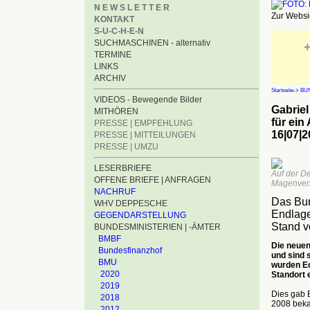
N E W S L E T T E R
Zur Websid
KONTAKT
S-U-C-H-E-N
SUCHMASCHINEN - alternativ
+
TERMINE
LINKS
ARCHIV
Startseite
->
BUN
VIDEOS - Bewegende Bilder
Gabriel
MITHÖREN
für ein
PRESSE | EMPFEHLUNG
16|07|2
PRESSE | MITTEILUNGEN
PRESSE | UMZU
LESERBRIEFE
Auf der D
OFFENE BRIEFE | ANFRAGEN
Magenvers
NACHRUF
Das Bun
WHV DEPPESCHE
Endlage
GEGENDARSTELLUNG
Stand v
BUNDESMINISTERIEN | -ÄMTER
BMBF
Die neuen
Bundesfinanzhof
und sind 
BMU
wurden Ec
2020
Standort 
2019
Dies gab 
2018
2008 bekan
2012