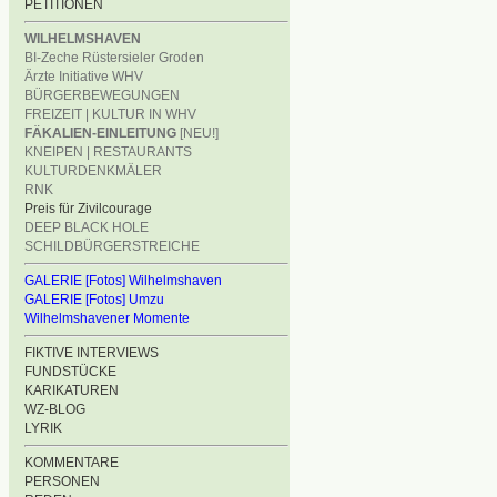
PETITIONEN
WILHELMSHAVEN
BI-Zeche Rüstersieler Groden
Ärzte Initiative WHV
BÜRGERBEWEGUNGEN
FREIZEIT | KULTUR IN WHV
FÄKALIEN-EINLEITUNG
[NEU!]
KNEIPEN | RESTAURANTS
KULTURDENKMÄLER
RNK
Preis für Zivilcourage
DEEP BLACK HOLE
SCHILDBÜRGERSTREICHE
GALERIE [Fotos] Wilhelmshaven
GALERIE [Fotos] Umzu
Wilhelmshavener Momente
FIKTIVE INTERVIEWS
FUNDSTÜCKE
KARIKATUREN
WZ-BLOG
LYRIK
KOMMENTARE
PERSONEN