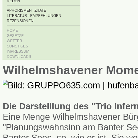
REDEN
APHORISMEN | ZITATE
LITERATUR - EMPFEHLUNGEN
REZENSIONEN
HOME
GESETZE
WETTER
SONSTIGES
IMPRESSUM
DOWNLOADS
Wilhelmshavener Mom
Die Darstelllung des "Trio Infe
Eine Menge Wilhelmshavener Bürg
"Planungswahnsinn am Banter See
Banter Sees, so, wie er ist. Sie