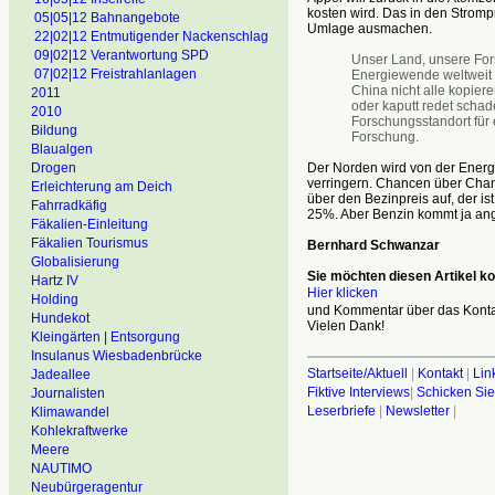
kosten wird. Das in den Strom
05|05|12 Bahnangebote
Umlage ausmachen.
22|02|12 Entmutigender Nackenschlag
09|02|12 Verantwortung SPD
Unser Land, unsere For
07|02|12 Freistrahlanlagen
Energiewende weltweit 
China nicht alle kopier
2011
oder kaputt redet schad
2010
Forschungsstandort für 
Bildung
Forschung.
Blaualgen
Der Norden wird von der Energ
Drogen
verringern. Chancen über Chancen
Erleichterung am Deich
über den Bezinpreis auf, der is
Fahrradkäfig
25%. Aber Benzin kommt ja ang
Fäkalien-Einleitung
Fäkalien Tourismus
Bernhard Schwanzar
Globalisierung
Sie möchten diesen Artikel 
Hartz IV
Hier klicken
Holding
und Kommentar über das Kontak
Hundekot
Vielen Dank!
Kleingärten | Entsorgung
Insulanus Wiesbadenbrücke
Startseite/Aktuell
|
Kontakt
|
Lin
Jadeallee
Fiktive Interviews
|
Schicken Sie
Journalisten
Leserbriefe
|
Newsletter
|
Klimawandel
Kohlekraftwerke
Meere
NAUTIMO
Neubürgeragentur