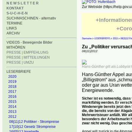
N E W S L E T T E R
Zur Webside (https://help.gov.u
KONTAKT
S-U-C-H-E-N
SUCHMASCHINEN - alternativ
+Informatione
TERMINE
+Coro
LINKS
ARCHIV
Startseite
->
LESERBRIEFE
->
2012
->
08|11|12 Po
VIDEOS - Bewegende Bilder
Zu „Politiker verursa
MITHÖREN
08|11|2012
PRESSE | EMPFEHLUNG
PRESSE | MITTEILUNGEN
PRESSE | UMZU
Hans-Günther gilt als Lobbyist
LESERBRIEFE
Hans-Günther Appel aus
2020
„Billigstrom“ aus „schm
2019
oder gar aus Uran wette
2018
Energiewende.
2017
2016
Sicher ist es notwendig, dass
2015
marktfähig werden. Er verschw
Windenergie bereits jetzt den
2014
die, die bereits von der Abgab
2013
Mehrwertsteuer anfällt. Wir a
2012
besonders der Arbeitsmarkt h
08|11|12 Politiker - Strompreise
zwar nicht wenig. Das geschie
17|10|12 Gesetz Strompreise
Appel will zurück in die Atomz
16|05|12 Inselreife