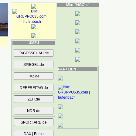
Mixt "NGO´s"
UMZU
PARTEIEN