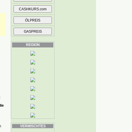
REGION
t
die
n
VERMISCHTES