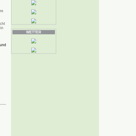
re
cht
in
WETTER
 und