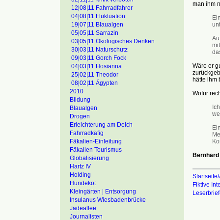
man ihm n
12|08|11 Fahrradfahrer
04|08|11 Fluktuation
Ei
un
19|07|11 Blaualgen
05|05|11 Sarrazin
Au
03|05|11 Ökologisches Denken
mit
30|03|11 Naturschutz
das
09|03|11 Gorch Fock
Wäre er gu
04|03|11 Hosianna ...
zurückgeb
25|02|11 Theodor
hätte ihm 
08|02|11 Ägypten
2010
Wofür rech
Bildung
Ich
Blaualgen
we
Drogen
Erleichterung am Deich
Ein
Fahrradkäfig
Meh
Ko
Fäkalien-Einleitung
Fäkalien Tourismus
Bernhard
Globalisierung
Hartz IV
Holding
Startseite/
Hundekot
Fiktive In
Kleingärten | Entsorgung
Leserbrie
Insulanus Wiesbadenbrücke
Jadeallee
Journalisten