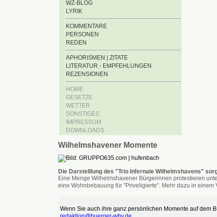
WZ-BLOG
LYRIK
KOMMENTARE
PERSONEN
REDEN
APHORISMEN | ZITATE
LITERATUR - EMPFEHLUNGEN
REZENSIONEN
HOME
GESETZE
WETTER
SONSTIGES
IMPRESSUM
DOWNLOADS
Wilhelmshavener Momente
Die Darstelllung des "Trio Infernale Wilhelmshavens" sorg
Eine Menge Wilhelmshavener Bürgerinnen protestieren unter
eine Wohnbebauung für "Priveligierte". Mehr dazu in einem V
Wenn Sie auch ihre ganz persönlichen Momente auf dem Bür
redaktion@buerger-whv.de