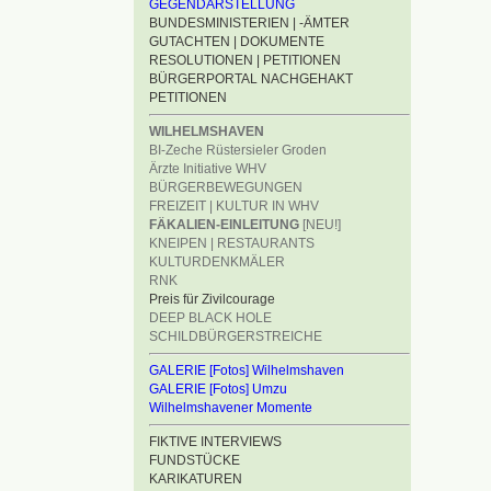
GEGENDARSTELLUNG
BUNDESMINISTERIEN | -ÄMTER
GUTACHTEN | DOKUMENTE
RESOLUTIONEN | PETITIONEN
BÜRGERPORTAL NACHGEHAKT
PETITIONEN
WILHELMSHAVEN
BI-Zeche Rüstersieler Groden
Ärzte Initiative WHV
BÜRGERBEWEGUNGEN
FREIZEIT | KULTUR IN WHV
FÄKALIEN-EINLEITUNG
[NEU!]
KNEIPEN | RESTAURANTS
KULTURDENKMÄLER
RNK
Preis für Zivilcourage
DEEP BLACK HOLE
SCHILDBÜRGERSTREICHE
GALERIE [Fotos] Wilhelmshaven
GALERIE [Fotos] Umzu
Wilhelmshavener Momente
FIKTIVE INTERVIEWS
FUNDSTÜCKE
KARIKATUREN