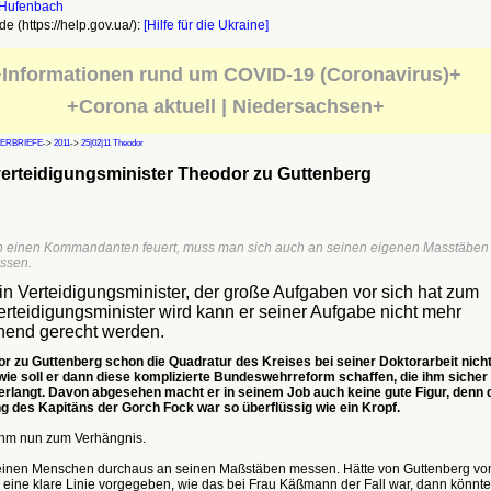
e (https://help.gov.ua/):
[Hilfe für die Ukraine]
Informationen rund um COVID-19 (Coronavirus)+
+Corona aktuell | Niedersachsen+
ERBRIEFE
->
2011
->
25|02|11 Theodor
erteidigungsminister Theodor zu Guttenberg
einen Kommandanten feuert, muss man sich auch an seinen eigenen Masstäben
ssen.
n Verteidigungsminister, der große Aufgaben vor sich hat zum
erteidigungsminister wird kann er seiner Aufgabe nicht mehr
hend gerecht werden.
r zu Guttenberg schon die Quadratur des Kreises bei seiner Doktorarbeit nich
 wie soll er dann diese komplizierte Bundeswehrreform schaffen, die ihm sicher
rlangt. Davon abgesehen macht er in seinem Job auch keine gute Figur, denn 
g des Kapitäns der Gorch Fock war so überflüssig wie ein Kropf.
ihm nun zum Verhängnis.
einen Menschen durchaus an seinen Maßstäben messen. Hätte von Guttenberg vo
 eine klare Linie vorgegeben, wie das bei Frau Käßmann der Fall war, dann könnte