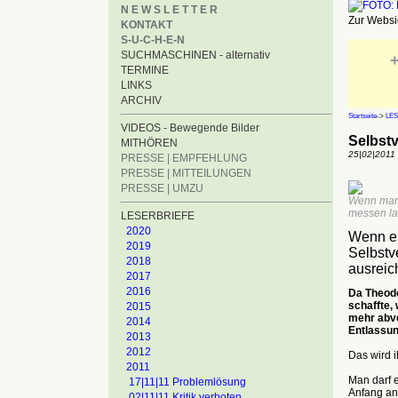
N E W S L E T T E R
Zur Websid
KONTAKT
S-U-C-H-E-N
SUCHMASCHINEN - alternativ
+
TERMINE
LINKS
ARCHIV
Startseite
->
LES
VIDEOS - Bewegende Bilder
Selbstv
MITHÖREN
25|02|2011
PRESSE | EMPFEHLUNG
PRESSE | MITTEILUNGEN
PRESSE | UMZU
Wenn man 
messen la
LESERBRIEFE
2020
Wenn ei
2019
Selbstv
2018
ausreic
2017
2016
Da Theodo
schaffte,
2015
mehr abve
2014
Entlassun
2013
2012
Das wird 
2011
Man darf 
17|11|11 Problemlösung
Anfang an
02|11|11 Kritik verboten