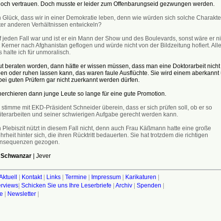
och vertrauen. Doch musste er leider zum Offenbarungseid gezwungen werden.
n Glück, dass wir in einer Demokratie leben, denn wie würden sich solche Charakte
ter anderen Verhältnissen entwickeln?
f jeden Fall war und ist er ein Mann der Show und des Boulevards, sonst wäre er ni
 Kerner nach Afghanistan geflogen und würde nicht von der Bildzeitung hofiert. Alle
 halte ich für unmoralisch.
t beraten worden, dann hätte er wissen müssen, dass man eine Doktorarbeit nicht
en oder ruhen lassen kann, das waren faule Ausflüchte. Sie wird einem aberkannt
bei guten Prüfern gar nicht zuerkannt werden dürfen.
erchieren dann junge Leute so lange für eine gute Promotion.
 stimme mit EKD-Präsident Schneider überein, dass er sich prüfen soll, ob er so
iterarbeiten und seiner schwierigen Aufgabe gerecht werden kann.
 Plebiszit nützt in diesem Fall nicht, denn auch Frau Käßmann hatte eine große
rheit hinter sich, die ihren Rücktritt bedauerten. Sie hat trotzdem die richtigen
nsequenzen gezogen.
 Schwanzar
| Jever
Aktuell
|
Kontakt
|
Links
|
Termine
|
Impressum
|
Karikaturen
|
terviews
|
Schicken Sie uns Ihre Leserbriefe
|
Archiv
|
Spenden
|
fe
|
Newsletter
|