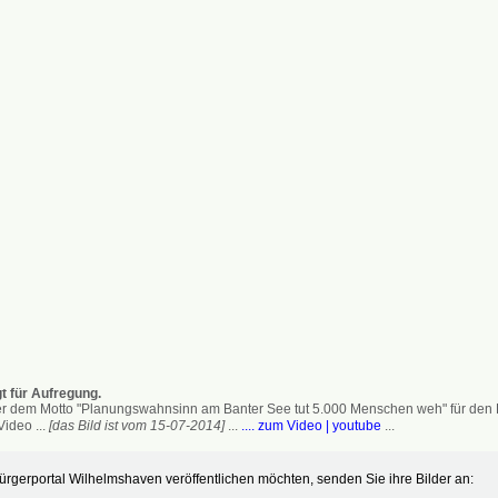
t für Aufregung.
 dem Motto "Planungswahnsinn am Banter See tut 5.000 Menschen weh" für den Erh
ideo ...
[das Bild ist vom 15-07-2014]
...
.... zum Video | youtube
...
gerportal Wilhelmshaven veröffentlichen möchten, senden Sie ihre Bilder an: