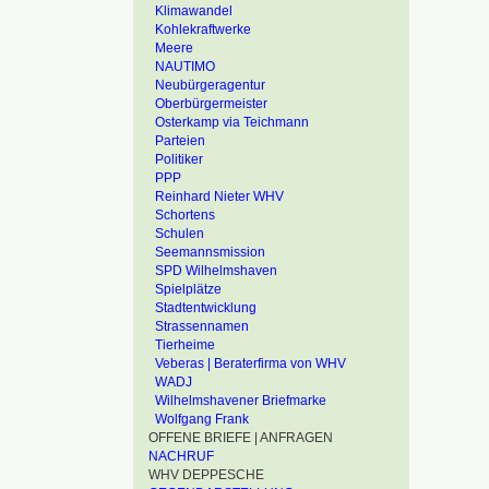
Klimawandel
Kohlekraftwerke
Meere
NAUTIMO
Neubürgeragentur
Oberbürgermeister
Osterkamp via Teichmann
Parteien
Politiker
PPP
Reinhard Nieter WHV
Schortens
Schulen
Seemannsmission
SPD Wilhelmshaven
Spielplätze
Stadtentwicklung
Strassennamen
Tierheime
Veberas | Beraterfirma von WHV
WADJ
Wilhelmshavener Briefmarke
Wolfgang Frank
OFFENE BRIEFE | ANFRAGEN
NACHRUF
WHV DEPPESCHE