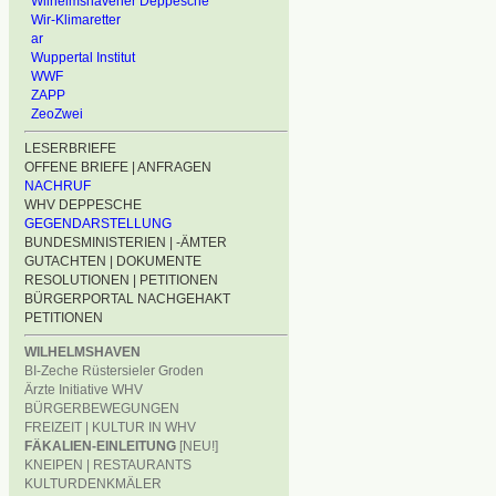
Wilhelmshavener Deppesche
Wir-Klimaretter
ar
Wuppertal Institut
WWF
ZAPP
ZeoZwei
LESERBRIEFE
OFFENE BRIEFE | ANFRAGEN
NACHRUF
WHV DEPPESCHE
GEGENDARSTELLUNG
BUNDESMINISTERIEN | -ÄMTER
GUTACHTEN | DOKUMENTE
RESOLUTIONEN | PETITIONEN
BÜRGERPORTAL NACHGEHAKT
PETITIONEN
WILHELMSHAVEN
BI-Zeche Rüstersieler Groden
Ärzte Initiative WHV
BÜRGERBEWEGUNGEN
FREIZEIT | KULTUR IN WHV
FÄKALIEN-EINLEITUNG
[NEU!]
KNEIPEN | RESTAURANTS
KULTURDENKMÄLER