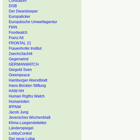
Contratom
DGB
Der Dwarsloeper
Europaticker
Europäische Umweltagentur
FIAN
Foodwatch
Franz Alt
FRONTAL 21
Frauenhofer Institut
2sechs3acht4
Gegenwind
GERMANWATCH
Giegold Sven
Greenpeace
Hamburger Abendblatt
Hans-Böckler-Stiftung
HAW HH
Human Rigths Watch
Humanisten
IPPNW
Jacob Jung
Jeversches Wochenblatt
Klima-Luegendetektor
Länderspiegel
LobbyControl
Der neue Lotse