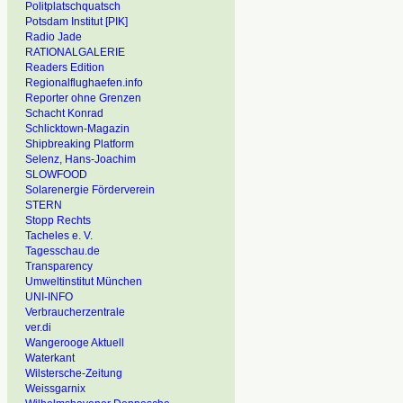
Politplatschquatsch
Potsdam Institut [PIK]
Radio Jade
RATIONALGALERIE
Readers Edition
Regionalflughaefen.info
Reporter ohne Grenzen
Schacht Konrad
Schlicktown-Magazin
Shipbreaking Platform
Selenz, Hans-Joachim
SLOWFOOD
Solarenergie Förderverein
STERN
Stopp Rechts
Tacheles e. V.
Tagesschau.de
Transparency
Umweltinstitut München
UNI-INFO
Verbraucherzentrale
ver.di
Wangerooge Aktuell
Waterkant
Wilstersche-Zeitung
Weissgarnix