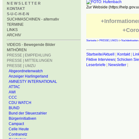
N E W S L E T T E R
Zur Webside (https://help.gov.u
KONTAKT
S-U-C-H-E-N
SUCHMASCHINEN - alternativ
+Informatione
TERMINE
+Coro
LINKS
ARCHIV
Startseite
->
PRESSE | UMZU
->
Nachdenkseiten
VIDEOS - Bewegende Bilder
MITHÖREN
Startseite/Aktuell
|
Kontakt
|
Lin
PRESSE | EMPFEHLUNG
Fiktive Interviews
|
Schicken Sie
PRESSE | MITTEILUNGEN
Leserbriefe
|
Newsletter
|
PRESSE | UMZU
Abgeordnetenwatch
Anzeiger Harlingerland
AMNESTY INTERNATIONAL
ATTAC
AWI
CCC
CDU WATCH
BUND
Bund der Steuerzahler
Bürgerinitiativen
Campact
Celle Heute
Contranetz