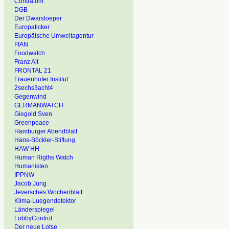
Contratom
DGB
Der Dwarsloeper
Europaticker
Europäische Umweltagentur
FIAN
Foodwatch
Franz Alt
FRONTAL 21
Frauenhofer Institut
2sechs3acht4
Gegenwind
GERMANWATCH
Giegold Sven
Greenpeace
Hamburger Abendblatt
Hans-Böckler-Stiftung
HAW HH
Human Rigths Watch
Humanisten
IPPNW
Jacob Jung
Jeversches Wochenblatt
Klima-Luegendetektor
Länderspiegel
LobbyControl
Der neue Lotse