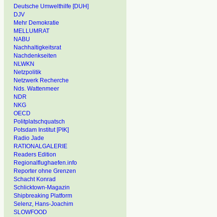
Deutsche Umwelthilfe [DUH]
DJV
Mehr Demokratie
MELLUMRAT
NABU
Nachhaltigkeitsrat
Nachdenkseiten
NLWKN
Netzpolitik
Netzwerk Recherche
Nds. Wattenmeer
NDR
NKG
OECD
Politplatschquatsch
Potsdam Institut [PIK]
Radio Jade
RATIONALGALERIE
Readers Edition
Regionalflughaefen.info
Reporter ohne Grenzen
Schacht Konrad
Schlicktown-Magazin
Shipbreaking Platform
Selenz, Hans-Joachim
SLOWFOOD