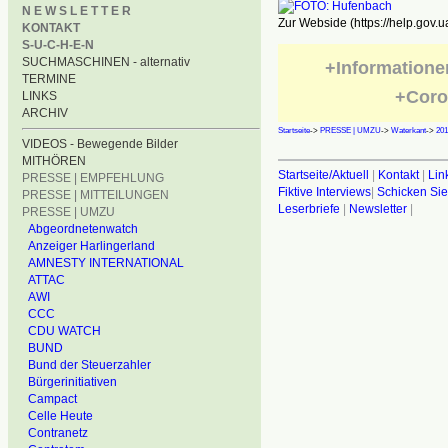
N E W S L E T T E R
Zur Webside (https://help.gov.u
KONTAKT
S-U-C-H-E-N
SUCHMASCHINEN - alternativ
+Informatione
TERMINE
+Coro
LINKS
ARCHIV
Startseite
->
PRESSE | UMZU
->
Waterkant
->
201
VIDEOS - Bewegende Bilder
MITHÖREN
Startseite/Aktuell
|
Kontakt
|
Lin
PRESSE | EMPFEHLUNG
Fiktive Interviews
|
Schicken Sie
PRESSE | MITTEILUNGEN
Leserbriefe
|
Newsletter
|
PRESSE | UMZU
Abgeordnetenwatch
Anzeiger Harlingerland
AMNESTY INTERNATIONAL
ATTAC
AWI
CCC
CDU WATCH
BUND
Bund der Steuerzahler
Bürgerinitiativen
Campact
Celle Heute
Contranetz