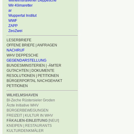
Wilhelmshavener Deppesche
Wir-Klimaretter
ar
Wuppertal Institut
WWF
ZAPP
ZeoZwei
LESERBRIEFE
OFFENE BRIEFE | ANFRAGEN
NACHRUF
WHV DEPPESCHE
GEGENDARSTELLUNG
BUNDESMINISTERIEN | -ÄMTER
GUTACHTEN | DOKUMENTE
RESOLUTIONEN | PETITIONEN
BÜRGERPORTAL NACHGEHAKT
PETITIONEN
WILHELMSHAVEN
BI-Zeche Rüstersieler Groden
Ärzte Initiative WHV
BÜRGERBEWEGUNGEN
FREIZEIT | KULTUR IN WHV
FÄKALIEN-EINLEITUNG
[NEU!]
KNEIPEN | RESTAURANTS
KULTURDENKMÄLER