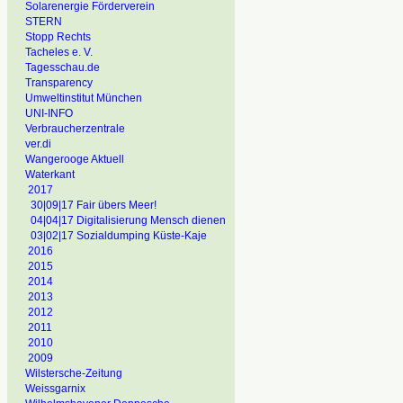
Solarenergie Förderverein
STERN
Stopp Rechts
Tacheles e. V.
Tagesschau.de
Transparency
Umweltinstitut München
UNI-INFO
Verbraucherzentrale
ver.di
Wangerooge Aktuell
Waterkant
2017
30|09|17 Fair übers Meer!
04|04|17 Digitalisierung Mensch dienen
03|02|17 Sozialdumping Küste-Kaje
2016
2015
2014
2013
2012
2011
2010
2009
Wilstersche-Zeitung
Weissgarnix