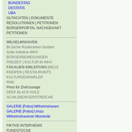
BUNDESTAG
DESTATIS
UBA
GUTACHTEN | DOKUMENTE
RESOLUTIONEN | PETITIONEN
BÜRGERPORTAL NACHGEHAKT
PETITIONEN
WILHELMSHAVEN
BI-Zeche Rüstersieler Groden
Ärzte Initiative WHV
BÜRGERBEWEGUNGEN
FREIZEIT | KULTUR IN WHV
FÄKALIEN-EINLEITUNG
[NEU!]
KNEIPEN | RESTAURANTS
KULTURDENKMÄLER
RNK
Preis für Zivilcourage
DEEP BLACK HOLE
SCHILDBÜRGERSTREICHE
GALERIE [Fotos] Wilhelmshaven
GALERIE [Fotos] Umzu
Wilhelmshavener Momente
FIKTIVE INTERVIEWS
FUNDSTÜCKE