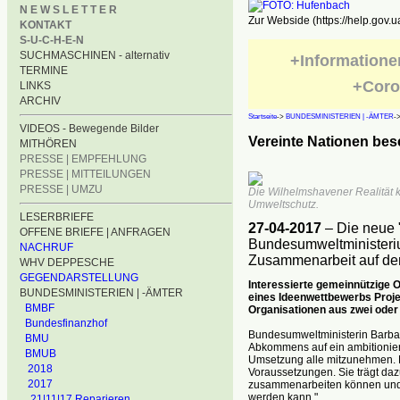
N E W S L E T T E R
Zur Webside (https://help.gov.u
KONTAKT
S-U-C-H-E-N
SUCHMASCHINEN - alternativ
+Informatione
TERMINE
+Coro
LINKS
ARCHIV
Startseite
->
BUNDESMINISTERIEN | -ÄMTER
-
VIDEOS - Bewegende Bilder
Vereinte Nationen besc
MITHÖREN
PRESSE | EMPFEHLUNG
PRESSE | MITTEILUNGEN
PRESSE | UMZU
Die Wilhelmshavener Realität k
Umweltschutz.
LESERBRIEFE
27-04-2017
– Die neue 
OFFENE BRIEFE | ANFRAGEN
Bundesumweltministerium
NACHRUF
Zusammenarbeit auf de
WHV DEPPESCHE
GEGENDARSTELLUNG
Interessierte gemeinnützige 
BUNDESMINISTERIEN | -ÄMTER
eines Ideenwettbewerbs Proje
BMBF
Organisationen aus zwei ode
Bundesfinanzhof
Bundesumweltministerin Barbar
BMU
Abkommens auf ein ambitioniertes
BMUB
Umsetzung alle mitzunehmen. Mi
2018
Voraussetzungen. Sie trägt daz
2017
zusammenarbeiten können und 
werden kann."
21|11|17 Reparieren ...