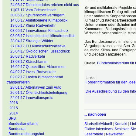
24|08|17 Dieselupdates reichen nicht aus
Bi- und multilaterale Projekte
11|07|17 Vom Ochsenfrosch ...
klimapolitischen Dialog mit an
30|06|17 Spurenstoffe verringern
unter anderem Kooperationsproj
Klimaschutzstädtepartnerschaf
14|06|17 Ambitionierte Klimapolitik
Unternehmen oder Schulen initi
19|05|17 Klima Radverkehr
Kommunen, Bildungsinstitutione
08|05|17 Innovationen Klimaschutz
Wirtschaft, vornehmlich in Mitt
03|05|17 Issum leuchtet klimafreundlich
28|04|17 Strategie Wälder
Das Bundesumweltministerium 
Vergabeprozesse anstoßen. Gep
27|04|17 EU Klimaschutzinitiative
deutsche Klima- und Energiepo
25|04|17 Ökologischer Fussabdruck
und Debatten anzuregen.
20|03|17 Radverkehr
13|03|17 Klärschlamm
Quelle:
Bundesministerium für 
16|02|17 Quecksilber-Abkommen
04|02|17 Invest Radverkehr
02|02|17 Lasten klimaschonend
Links:
Förderinformation für den Ide
transportieren
28|01|17 Alternativen zum Auto
Die Ausschreibung zu den Inf
26|01|17 Öffentlichkeitsbeteiligung
24|01|17 Innovationspreis
2016
2015
2014
... nach oben
BPB
Bundeskartellamt
Startseite/Aktuell
|
Kontakt
|
Lin
Bundesrat
Fiktive Interviews
|
Schicken Sie
Bundesrechnungshof
Leserbriefe
|
Newsletter
|