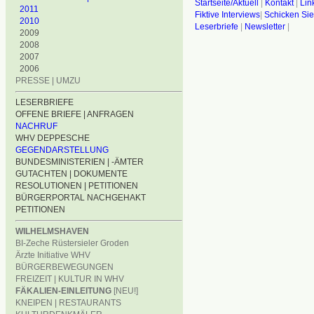
Startseite/Aktuell
|
Kontakt
|
Lin
2011
Fiktive Interviews
|
Schicken Sie
2010
Leserbriefe
|
Newsletter
|
2009
2008
2007
2006
PRESSE | UMZU
LESERBRIEFE
OFFENE BRIEFE | ANFRAGEN
NACHRUF
WHV DEPPESCHE
GEGENDARSTELLUNG
BUNDESMINISTERIEN | -ÄMTER
GUTACHTEN | DOKUMENTE
RESOLUTIONEN | PETITIONEN
BÜRGERPORTAL NACHGEHAKT
PETITIONEN
WILHELMSHAVEN
BI-Zeche Rüstersieler Groden
Ärzte Initiative WHV
BÜRGERBEWEGUNGEN
FREIZEIT | KULTUR IN WHV
FÄKALIEN-EINLEITUNG
[NEU!]
KNEIPEN | RESTAURANTS