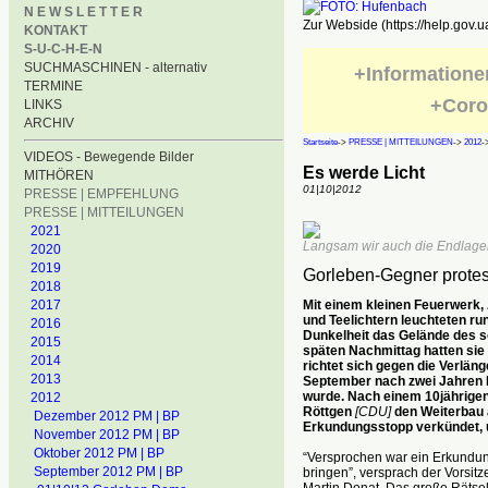
N E W S L E T T E R
Zur Webside (https://help.gov.u
KONTAKT
S-U-C-H-E-N
SUCHMASCHINEN - alternativ
+Informatione
TERMINE
+Coro
LINKS
ARCHIV
Startseite
->
PRESSE | MITTEILUNGEN
->
2012
-
VIDEOS - Bewegende Bilder
Es werde Licht
MITHÖREN
01|10|2012
PRESSE | EMPFEHLUNG
PRESSE | MITTEILUNGEN
2021
Langsam wir auch die Endlage
2020
2019
Gorleben-Gegner protes
2018
Mit einem kleinen Feuerwerk,
2017
und Teelichtern leuchteten r
2016
Dunkelheit das Gelände des 
2015
späten Nachmittag hatten sie
2014
richtet sich gegen die Verlän
2013
September nach zwei Jahren D
wurde. Nach einem 10jährigen
2012
Röttgen
[CDU]
den Weiterbau 
Dezember 2012 PM | BP
Erkundungsstopp verkündet, u
November 2012 PM | BP
Oktober 2012 PM | BP
“Versprochen war ein Erkundung
September 2012 PM | BP
bringen”, versprach der Vorsi
Martin Donat. Das große Rätse