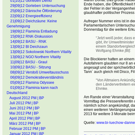
01|10|12 Gorleben Demo
Ende haben, die Öffentlichkeit 
29|09|12 Gorleben Untersuchung
der Fehler in der Vergangenhei
25|09|12 Dänische Ölförderung
glaubhafter politischer Prozess
22|09|12 Energieeffizienz
Aufreger Nummer eins ist in de
21|09|12 Deichzäune: Keine
Parlamentarischen Untersuchu
Genehmigung
Donnerstag für die weitere Erk
19|09|12 Flaminia Entladung
15|09|12 RNK-Diskussion
“Jetzt weiß jeder, dass
14|09|12 BASU - RNK
gibt, ihr Umweltminister
einem Standortvergleich
13|09|12 BI Deichzaun
Wolfgang Ehmke
[BI]
.
13|09|12 Sokolowski Northern Vitality
13|09|12 NGO Northern Vitality
Die Blockierer hatten an einem
11|09|12 BASU - Graul
Autofahrern glaubten nur 8 an 
10|09|12 BASU - Sitzung
angesagt und der sprichwörtli
Tann´ auch gleich mit Disco, F
08|09|12 Verstoß Umweltausschuss
06|09|12 Demokratieverständnis
“Von Altmaiers Ankündig
05|09|12 Flamina Odyssee
den Ländervertretern ein
01|09|12 Flaminia kann nach
Ehmke.
Deutschland
Am Rande einer Veranstaltung 
August 2012 PM | BP
Vormittag die Pressereferentin
Juli 2012 PM | BP
nämlich schon angekündigt, da
Juni 2012 PM | BP
einen weiteren Verlängerungsan
Mai 2012 PM | BP
2013 für weitere 3 Monate bei
April 2012 PM | BP
Quelle:
www.bi-luechow-danne
März 2012 PM | BP
Februar 2012 PM | BP
Januar 2012 PM | BP