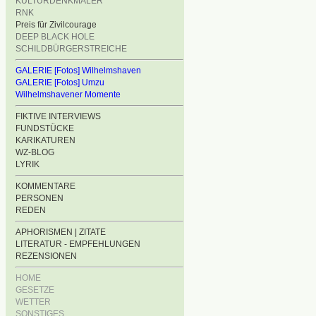
KULTURDENKMÄLER
RNK
Preis für Zivilcourage
DEEP BLACK HOLE
SCHILDBÜRGERSTREICHE
GALERIE [Fotos] Wilhelmshaven
GALERIE [Fotos] Umzu
Wilhelmshavener Momente
FIKTIVE INTERVIEWS
FUNDSTÜCKE
KARIKATUREN
WZ-BLOG
LYRIK
KOMMENTARE
PERSONEN
REDEN
APHORISMEN | ZITATE
LITERATUR - EMPFEHLUNGEN
REZENSIONEN
HOME
GESETZE
WETTER
SONSTIGES