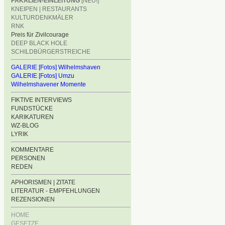
FÄKALIEN-EINLEITUNG
[NEU!]
KNEIPEN | RESTAURANTS
KULTURDENKMÄLER
RNK
Preis für Zivilcourage
DEEP BLACK HOLE
SCHILDBÜRGERSTREICHE
GALERIE [Fotos] Wilhelmshaven
GALERIE [Fotos] Umzu
Wilhelmshavener Momente
FIKTIVE INTERVIEWS
FUNDSTÜCKE
KARIKATUREN
WZ-BLOG
LYRIK
KOMMENTARE
PERSONEN
REDEN
APHORISMEN | ZITATE
LITERATUR - EMPFEHLUNGEN
REZENSIONEN
HOME
GESETZE