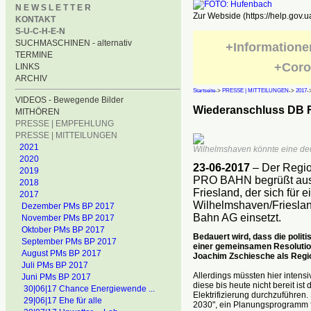
N E W S L E T T E R
Zur Webside (https://help.gov.u
KONTAKT
S-U-C-H-E-N
SUCHMASCHINEN - alternativ
+Informatione
TERMINE
+Coro
LINKS
ARCHIV
Startseite
->
PRESSE | MITTEILUNGEN
->
2017
-
VIDEOS - Bewegende Bilder
Wiederanschluss DB 
MITHÖREN
PRESSE | EMPFEHLUNG
PRESSE | MITTEILUNGEN
2021
Wilhelmshaven könnte eine deu
2020
23-06-2017
– Der Regio
2019
PRO BAHN begrüßt ausdr
2018
Friesland, der sich für
2017
Wilhelmshaven/Frieslan
Dezember PMs BP 2017
Bahn AG einsetzt.
November PMs BP 2017
Oktober PMs BP 2017
Bedauert wird, dass die polit
September PMs BP 2017
einer gemeinsamen Resoluti
August PMs BP 2017
Joachim Zschiesche als Regio
Juli PMs BP 2017
Allerdings müssten hier intens
Juni PMs BP 2017
diese bis heute nicht bereit 
30|06|17 Chance Energiewende ...
Elektrifizierung durchzuführen.
29|06|17 Ehe für alle
2030", ein Planungsprogramm fü