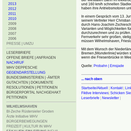
2013
und 160 km/h schnellen Stadl
haben ihre Antriebsmotoren unt
2012
2011
In einem Gespräch vom 13. Juni
2010
seinem Vertreter Herr Christia
2009
durch Hans-Joachim Zschiesc
Varianten und Möglichkeiten fü
2008
durchzurechnen und zu prüfen.
2007
Fernverkehr sehr großen, steti
2006
müssen Wilhelmshaven, Friesl
PRESSE | UMZU
Mit dem Wunsch der Niederländ
LESERBRIEFE
Bremen
[Wunderlinie]
würden si
wenn die Friesenbrücke in Ween
OFFENE BRIEFE | ANFRAGEN
NACHRUF
Quelle:
Probahn | Emsjade
WHV DEPPESCHE
GEGENDARSTELLUNG
BUNDESMINISTERIEN | -ÄMTER
... nach oben
GUTACHTEN | DOKUMENTE
RESOLUTIONEN | PETITIONEN
Startseite/Aktuell
|
Kontakt
|
Lin
BÜRGERPORTAL NACHGEHAKT
Fiktive Interviews
|
Schicken Sie
PETITIONEN
Leserbriefe
|
Newsletter
|
WILHELMSHAVEN
BI-Zeche Rüstersieler Groden
Ärzte Initiative WHV
BÜRGERBEWEGUNGEN
FREIZEIT | KULTUR IN WHV