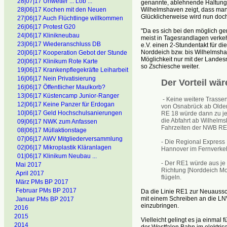
28|07|17 Unwetter ... Lob ...
genannte, ablehnende Haltung 
Wilhelmshaven zeigt, dass man 
28|06|17 Kochen mit den Neuen
Glücklicherweise wird nun doc
27|06|17 Auch Flüchtlinge willkommen
26|06|17 Protest G20
"Da es sich bei den möglich g
24|06|17 Klinikneubau
meist in Tagesrandlagen verke
23|06|17 Wiederanschluss DB
e.V. einen 2-Stundentakt für 
Norddeich bzw. bis Wilhelmsha
20|06|17 Kooperation Gebot der Stunde
Möglichkeit nur mit der Lande
20|06|17 Klinikum Rote Karte
so Zschiesche weiter.
19|06|17 Krankenpflegekräfte Leiharbeit
16|06|17 Nein Privatisierung
Der Vorteil wär
16|06|17 Öffentlicher Maulkorb?
13|06|17 Küstencamp Junior-Ranger
- Keine weitere Trassen
12|06|17 Keine Panzer für Erdogan
von Osnabrück ab Olden
10|06|17 Geld Hochschulsanierungen
RE 18 würde dann zu je
die Abfahrt ab Wilhelms
09|06|17 NWK zum Anfassen
Fahrzeiten der NWB RE
08|06|17 Müllaktionstage
07|06|17 AWV Mitgliederversammlung
- Die Regional Express
02|06|17 Mikroplastik Kläranlagen
Hannover im Fernverkeh
01|06|17 Klinikum Neubau ...
- Der RE1 würde aus je
Mai 2017
Richtung [Norddeich Mo
April 2017
flügeln.
März PMs BP 2017
Februar PMs BP 2017
Da die Linie RE1 zur Neuaussc
mit einem Schreiben an die LN
Januar PMs BP 2017
einzubringen.
2016
2015
Vielleicht gelingt es ja einmal
2014
der Westfalen Bahn im elektrisc