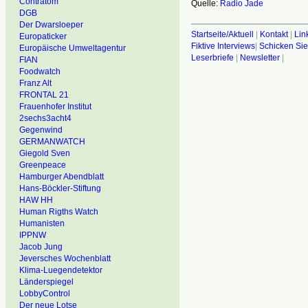
Contratom
Quelle:
Radio Jade
DGB
Der Dwarsloeper
Startseite/Aktuell
|
Kontakt
|
Lin
Europaticker
Fiktive Interviews
|
Schicken Sie
Europäische Umweltagentur
Leserbriefe
|
Newsletter
|
FIAN
Foodwatch
Franz Alt
FRONTAL 21
Frauenhofer Institut
2sechs3acht4
Gegenwind
GERMANWATCH
Giegold Sven
Greenpeace
Hamburger Abendblatt
Hans-Böckler-Stiftung
HAW HH
Human Rigths Watch
Humanisten
IPPNW
Jacob Jung
Jeversches Wochenblatt
Klima-Luegendetektor
Länderspiegel
LobbyControl
Der neue Lotse