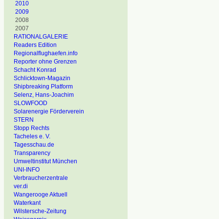
2010
2009
2008
2007
RATIONALGALERIE
Readers Edition
Regionalflughaefen.info
Reporter ohne Grenzen
Schacht Konrad
Schlicktown-Magazin
Shipbreaking Platform
Selenz, Hans-Joachim
SLOWFOOD
Solarenergie Förderverein
STERN
Stopp Rechts
Tacheles e. V.
Tagesschau.de
Transparency
Umweltinstitut München
UNI-INFO
Verbraucherzentrale
ver.di
Wangerooge Aktuell
Waterkant
Wilstersche-Zeitung