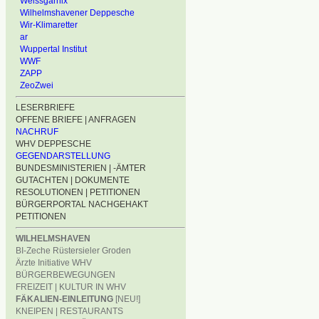
Weissgarnix
Wilhelmshavener Deppesche
Wir-Klimaretter
ar
Wuppertal Institut
WWF
ZAPP
ZeoZwei
LESERBRIEFE
OFFENE BRIEFE | ANFRAGEN
NACHRUF
WHV DEPPESCHE
GEGENDARSTELLUNG
BUNDESMINISTERIEN | -ÄMTER
GUTACHTEN | DOKUMENTE
RESOLUTIONEN | PETITIONEN
BÜRGERPORTAL NACHGEHAKT
PETITIONEN
WILHELMSHAVEN
BI-Zeche Rüstersieler Groden
Ärzte Initiative WHV
BÜRGERBEWEGUNGEN
FREIZEIT | KULTUR IN WHV
FÄKALIEN-EINLEITUNG
[NEU!]
KNEIPEN | RESTAURANTS