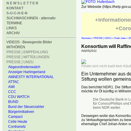
N E W S L E T T E R
Zur Webside (https://help.gov.u
KONTAKT
S-U-C-H-E-N
SUCHMASCHINEN - alternativ
+Informatione
TERMINE
+Coro
LINKS
ARCHIV
Startseite
->
PRESSE | UMZU
->
Radio Jade
->
20
VIDEOS - Bewegende Bilder
Konsortium will Raffin
MITHÖREN
04|05|2011
PRESSE | EMPFEHLUNG
PRESSE | MITTEILUNGEN
PRESSE | UMZU
Findet sich nicht bald kein Käu
Abgeordnetenwatch
Anzeiger Harlingerland
Ein Unternehmer aus d
AMNESTY INTERNATIONAL
Stiftung wollen gemeins
ATTAC
AWI
Das berichtet NDR1. Die Stiftu
möchte ihr Öl künftig in Wilhel
CCC
CDU WATCH
Die Deutsche Bank in Lo
BUND
für ConocoPhillips und
Bund der Steuerzahler
beim NDR weiter.
Bürgerinitiativen
Deswegen wolle das Konsortium
Campact
zu Verkaufsgesprächen zu bew
Celle Heute
ehemalige Chef Johan Anton v
Contranetz