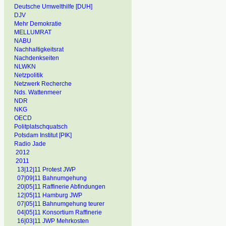
Deutsche Umwelthilfe [DUH]
DJV
Mehr Demokratie
MELLUMRAT
NABU
Nachhaltigkeitsrat
Nachdenkseiten
NLWKN
Netzpolitik
Netzwerk Recherche
Nds. Wattenmeer
NDR
NKG
OECD
Politplatschquatsch
Potsdam Institut [PIK]
Radio Jade
2012
2011
13|12|11 Protest JWP
07|09|11 Bahnumgehung
20|05|11 Raffinerie Abfindungen
12|05|11 Hamburg JWP
07|05|11 Bahnumgehung teurer
04|05|11 Konsortium Raffinerie
16|03|11 JWP Mehrkosten