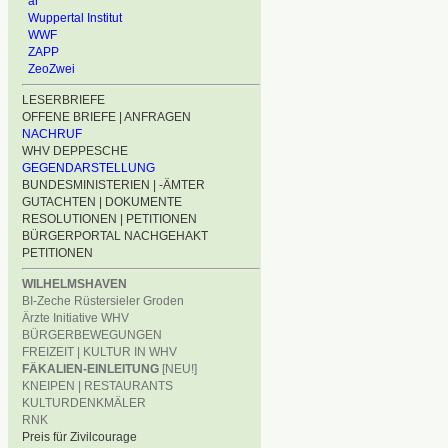
ar
Wuppertal Institut
WWF
ZAPP
ZeoZwei
LESERBRIEFE
OFFENE BRIEFE | ANFRAGEN
NACHRUF
WHV DEPPESCHE
GEGENDARSTELLUNG
BUNDESMINISTERIEN | -ÄMTER
GUTACHTEN | DOKUMENTE
RESOLUTIONEN | PETITIONEN
BÜRGERPORTAL NACHGEHAKT
PETITIONEN
WILHELMSHAVEN
BI-Zeche Rüstersieler Groden
Ärzte Initiative WHV
BÜRGERBEWEGUNGEN
FREIZEIT | KULTUR IN WHV
FÄKALIEN-EINLEITUNG
[NEU!]
KNEIPEN | RESTAURANTS
KULTURDENKMÄLER
RNK
Preis für Zivilcourage