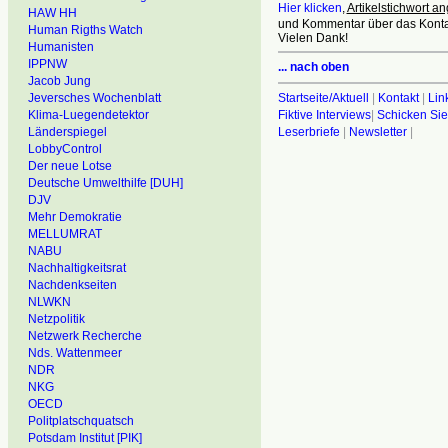
Hier klicken
,
Artikelstichwort a
HAW HH
und Kommentar über das Kontak
Human Rigths Watch
Vielen Dank!
Humanisten
IPPNW
... nach oben
Jacob Jung
Startseite/Aktuell
|
Kontakt
|
Lin
Jeversches Wochenblatt
Fiktive Interviews
|
Schicken Sie
Klima-Luegendetektor
Leserbriefe
|
Newsletter
|
Länderspiegel
LobbyControl
Der neue Lotse
Deutsche Umwelthilfe [DUH]
DJV
Mehr Demokratie
MELLUMRAT
NABU
Nachhaltigkeitsrat
Nachdenkseiten
NLWKN
Netzpolitik
Netzwerk Recherche
Nds. Wattenmeer
NDR
NKG
OECD
Politplatschquatsch
Potsdam Institut [PIK]