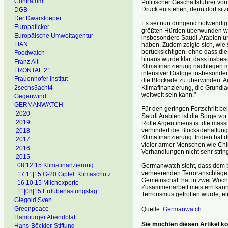
Contratom
Politischer Geschäftsführer vo
Druck entstehen, denn dort sit
DGB
Der Dwarsloeper
Es sei nun dringend notwendig, 
Europaticker
größten Hürden überwunden we
Europäische Umweltagentur
insbesondere Saudi-Arabien und
FIAN
haben. Zudem zeigte sich, wie 
berücksichtigen, ohne dass di
Foodwatch
hinaus wurde klar, dass insbes
Franz Alt
Klimafinanzierung nachlegen müs
FRONTAL 21
intensiver Dialoge insbesonder
Frauenhofer Institut
die Blockade zu überwinden. Au
Klimafinanzierung, die Grundl
2sechs3acht4
weltweit sein kann."
Gegenwind
GERMANWATCH
Für den geringen Fortschritt be
2020
Saudi Arabien ist die Sorge vor
2019
Rolle Argentiniens ist die mas
verhindert die Blockadehaltun
2018
Klimafinanzierung. Indien hat 
2017
vieler armer Menschen wie Chin
2016
Verhandlungen nicht sehr strin
2015
08|12|15 Klimafinanzierung
Germanwatch sieht, dass dem b
verheerenden Terroranschläge e
17|11|15 G-20 Gipfel: Klimaschutz
Gemeinschaft hat in zwei Woch
16|10|15 Milchexporte
Zusammenarbeit meistern kann. 
11|08|15 Erdüberlastungstag
Terrorismus getroffen wurde, ei
Giegold Sven
Greenpeace
Quelle:
Germanwatch
Hamburger Abendblatt
Sie möchten diesen Artikel 
Hans-Böckler-Stiftung