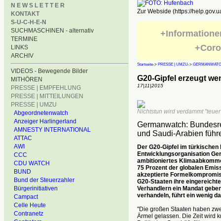
N E W S L E T T E R
Zur Webside (https://help.gov.u
KONTAKT
S-U-C-H-E-N
SUCHMASCHINEN - alternativ
+Informatione
TERMINE
+Coro
LINKS
ARCHIV
Startseite
->
PRESSE | UMZU
->
GERMANWAT
VIDEOS - Bewegende Bilder
G20-Gipfel erzeugt we
MITHÖREN
17|11|2015
PRESSE | EMPFEHLUNG
PRESSE | MITTEILUNGEN
PRESSE | UMZU
Nichtstun wird verdammt "teuer"
Abgeordnetenwatch
Anzeiger Harlingerland
Germanwatch: Bundesreg
AMNESTY INTERNATIONAL
und Saudi-Arabien führ
ATTAC
AWI
Der G20-Gipfel im türkischen
Entwicklungsorganisation Ger
CCC
ambitioniertes Klimaabkommen 
CDU WATCH
75 Prozent der globalen Emiss
BUND
akzeptierte Formelkompromisse
Bund der Steuerzahler
G20-Staaten ihre eingereicht
Verhandlern ein Mandat geben
Bürgerinitiativen
verhandeln, führt ein wenig d
Campact
Celle Heute
"Die großen Staaten haben zwe
Contranetz
Ärmel gelassen. Die Zeit wird k