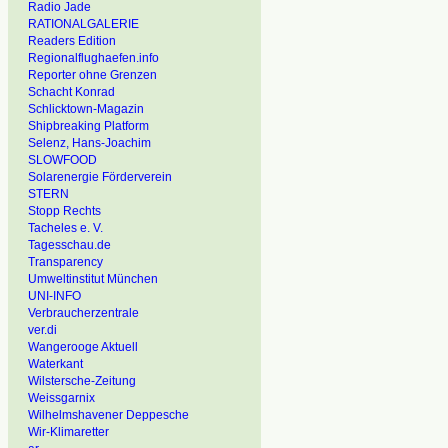
Radio Jade
RATIONALGALERIE
Readers Edition
Regionalflughaefen.info
Reporter ohne Grenzen
Schacht Konrad
Schlicktown-Magazin
Shipbreaking Platform
Selenz, Hans-Joachim
SLOWFOOD
Solarenergie Förderverein
STERN
Stopp Rechts
Tacheles e. V.
Tagesschau.de
Transparency
Umweltinstitut München
UNI-INFO
Verbraucherzentrale
ver.di
Wangerooge Aktuell
Waterkant
Wilstersche-Zeitung
Weissgarnix
Wilhelmshavener Deppesche
Wir-Klimaretter