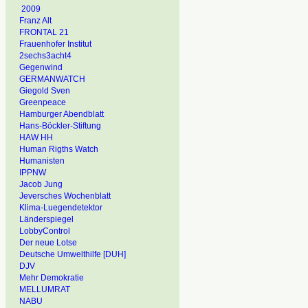
2009
Franz Alt
FRONTAL 21
Frauenhofer Institut
2sechs3acht4
Gegenwind
GERMANWATCH
Giegold Sven
Greenpeace
Hamburger Abendblatt
Hans-Böckler-Stiftung
HAW HH
Human Rigths Watch
Humanisten
IPPNW
Jacob Jung
Jeversches Wochenblatt
Klima-Luegendetektor
Länderspiegel
LobbyControl
Der neue Lotse
Deutsche Umwelthilfe [DUH]
DJV
Mehr Demokratie
MELLUMRAT
NABU