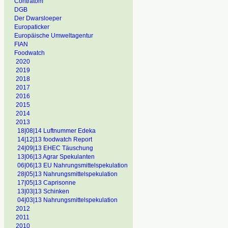
Contratom
DGB
Der Dwarsloeper
Europaticker
Europäische Umweltagentur
FIAN
Foodwatch
2020
2019
2018
2017
2016
2015
2014
2013
18|08|14 Luftnummer Edeka
14|12|13 foodwatch Report
24|09|13 EHEC Täuschung
13|06|13 Agrar Spekulanten
06|06|13 EU Nahrungsmittelspekulation
28|05|13 Nahrungsmittelspekulation
17|05|13 Caprisonne
13|03|13 Schinken
04|03|13 Nahrungsmittelspekulation
2012
2011
2010