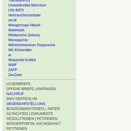
Transparency
Umweltinstitut München
UNI-INFO
Verbraucherzentrale
ver.di
Wangerooge Aktuell
Waterkant
Wilstersche-Zeitung
Weissgarnix
Wilhelmshavener Deppesche
Wir-Klimaretter
ar
Wuppertal Institut
WWF
ZAPP
ZeoZwei
LESERBRIEFE
OFFENE BRIEFE | ANFRAGEN
NACHRUF
WHV DEPPESCHE
GEGENDARSTELLUNG
BUNDESMINISTERIEN | -ÄMTER
GUTACHTEN | DOKUMENTE
RESOLUTIONEN | PETITIONEN
BÜRGERPORTAL NACHGEHAKT
PETITIONEN