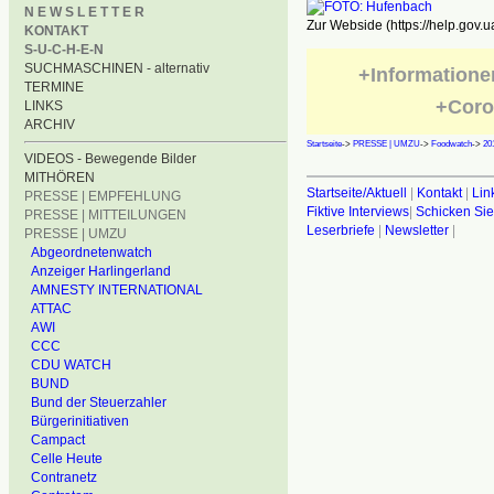
N E W S L E T T E R
Zur Webside (https://help.gov.u
KONTAKT
S-U-C-H-E-N
SUCHMASCHINEN - alternativ
+Informatione
TERMINE
+Coro
LINKS
ARCHIV
Startseite
->
PRESSE | UMZU
->
Foodwatch
->
20
VIDEOS - Bewegende Bilder
MITHÖREN
Startseite/Aktuell
|
Kontakt
|
Lin
PRESSE | EMPFEHLUNG
Fiktive Interviews
|
Schicken Sie
PRESSE | MITTEILUNGEN
Leserbriefe
|
Newsletter
|
PRESSE | UMZU
Abgeordnetenwatch
Anzeiger Harlingerland
AMNESTY INTERNATIONAL
ATTAC
AWI
CCC
CDU WATCH
BUND
Bund der Steuerzahler
Bürgerinitiativen
Campact
Celle Heute
Contranetz