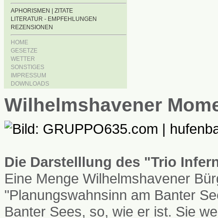
APHORISMEN | ZITATE
LITERATUR - EMPFEHLUNGEN
REZENSIONEN
HOME
GESETZE
WETTER
SONSTIGES
IMPRESSUM
DOWNLOADS
Wilhelmshavener Mom
Die Darstelllung des "Trio Infe
Eine Menge Wilhelmshavener Bürg
"Planungswahnsinn am Banter See
Banter Sees, so, wie er ist. Sie