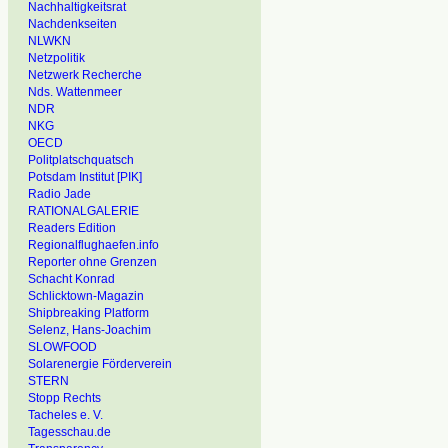
Nachhaltigkeitsrat
Nachdenkseiten
NLWKN
Netzpolitik
Netzwerk Recherche
Nds. Wattenmeer
NDR
NKG
OECD
Politplatschquatsch
Potsdam Institut [PIK]
Radio Jade
RATIONALGALERIE
Readers Edition
Regionalflughaefen.info
Reporter ohne Grenzen
Schacht Konrad
Schlicktown-Magazin
Shipbreaking Platform
Selenz, Hans-Joachim
SLOWFOOD
Solarenergie Förderverein
STERN
Stopp Rechts
Tacheles e. V.
Tagesschau.de