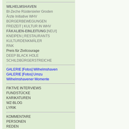
WILHELMSHAVEN
BI-Zeche Rüstersieler Groden
Ärzte Initiative WHV
BÜRGERBEWEGUNGEN
FREIZEIT | KULTUR IN WHV
FÄKALIEN-EINLEITUNG
[NEU!]
KNEIPEN | RESTAURANTS
KULTURDENKMÄLER
RNK
Preis für Zivilcourage
DEEP BLACK HOLE
SCHILDBÜRGERSTREICHE
GALERIE [Fotos] Wilhelmshaven
GALERIE [Fotos] Umzu
Wilhelmshavener Momente
FIKTIVE INTERVIEWS
FUNDSTÜCKE
KARIKATUREN
WZ-BLOG
LYRIK
KOMMENTARE
PERSONEN
REDEN