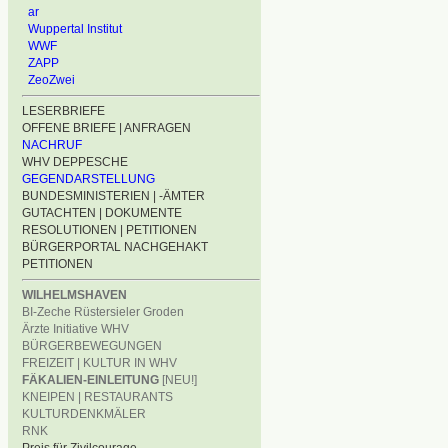
ar
Wuppertal Institut
WWF
ZAPP
ZeoZwei
LESERBRIEFE
OFFENE BRIEFE | ANFRAGEN
NACHRUF
WHV DEPPESCHE
GEGENDARSTELLUNG
BUNDESMINISTERIEN | -ÄMTER
GUTACHTEN | DOKUMENTE
RESOLUTIONEN | PETITIONEN
BÜRGERPORTAL NACHGEHAKT
PETITIONEN
WILHELMSHAVEN
BI-Zeche Rüstersieler Groden
Ärzte Initiative WHV
BÜRGERBEWEGUNGEN
FREIZEIT | KULTUR IN WHV
FÄKALIEN-EINLEITUNG
[NEU!]
KNEIPEN | RESTAURANTS
KULTURDENKMÄLER
RNK