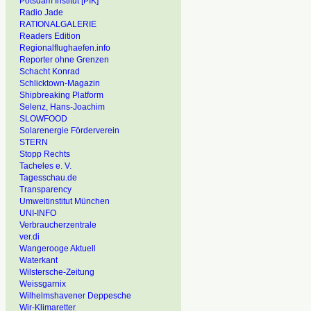
Potsdam Institut [PIK]
Radio Jade
RATIONALGALERIE
Readers Edition
Regionalflughaefen.info
Reporter ohne Grenzen
Schacht Konrad
Schlicktown-Magazin
Shipbreaking Platform
Selenz, Hans-Joachim
SLOWFOOD
Solarenergie Förderverein
STERN
Stopp Rechts
Tacheles e. V.
Tagesschau.de
Transparency
Umweltinstitut München
UNI-INFO
Verbraucherzentrale
ver.di
Wangerooge Aktuell
Waterkant
Wilstersche-Zeitung
Weissgarnix
Wilhelmshavener Deppesche
Wir-Klimaretter