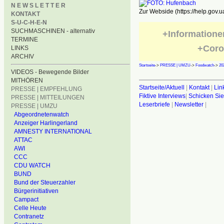
N E W S L E T T E R
Zur Webside (https://help.gov.u
KONTAKT
S-U-C-H-E-N
SUCHMASCHINEN - alternativ
+Informatione
TERMINE
+Coro
LINKS
ARCHIV
Startseite
->
PRESSE | UMZU
->
Foodwatch
->
20
VIDEOS - Bewegende Bilder
MITHÖREN
Startseite/Aktuell
|
Kontakt
|
Lin
PRESSE | EMPFEHLUNG
Fiktive Interviews
|
Schicken Sie
PRESSE | MITTEILUNGEN
Leserbriefe
|
Newsletter
|
PRESSE | UMZU
Abgeordnetenwatch
Anzeiger Harlingerland
AMNESTY INTERNATIONAL
ATTAC
AWI
CCC
CDU WATCH
BUND
Bund der Steuerzahler
Bürgerinitiativen
Campact
Celle Heute
Contranetz