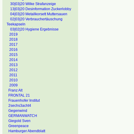
30|03|20 Wilke Strafanzeige
13|03|20 Desinformation Zuckerlobby
04|03|20 Metallkorsett Muttersauen
02|03|20 Verbrauchertäuschung
Teekapseln
03|02|20 Hygiene Ergebnisse
2019
2018
2017
2016
2015
2014
2013
2012
2011
2010
2009
Franz Alt
FRONTAL 21
Frauenhofer Institut
2sechs3acht4
Gegenwind
GERMANWATCH
Giegold Sven
Greenpeace
Hamburger Abendblatt