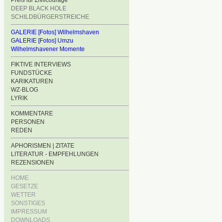
Preis für Zivilcourage
DEEP BLACK HOLE
SCHILDBÜRGERSTREICHE
GALERIE [Fotos] Wilhelmshaven
GALERIE [Fotos] Umzu
Wilhelmshavener Momente
FIKTIVE INTERVIEWS
FUNDSTÜCKE
KARIKATUREN
WZ-BLOG
LYRIK
KOMMENTARE
PERSONEN
REDEN
APHORISMEN | ZITATE
LITERATUR - EMPFEHLUNGEN
REZENSIONEN
HOME
GESETZE
WETTER
SONSTIGES
IMPRESSUM
DOWNLOADS