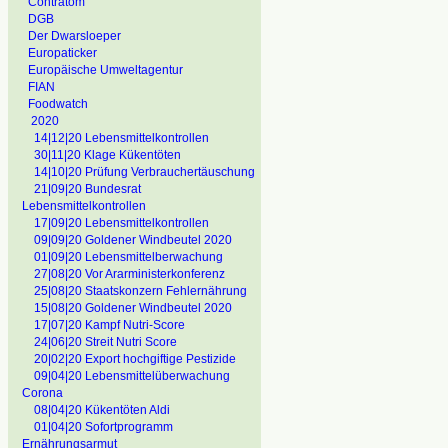
Contratom
DGB
Der Dwarsloeper
Europaticker
Europäische Umweltagentur
FIAN
Foodwatch
2020
14|12|20 Lebensmittelkontrollen
30|11|20 Klage Kükentöten
14|10|20 Prüfung Verbrauchertäuschung
21|09|20 Bundesrat
Lebensmittelkontrollen
17|09|20 Lebensmittelkontrollen
09|09|20 Goldener Windbeutel 2020
01|09|20 Lebensmittelberwachung
27|08|20 Vor Ararministerkonferenz
25|08|20 Staatskonzern Fehlernährung
15|08|20 Goldener Windbeutel 2020
17|07|20 Kampf Nutri-Score
24|06|20 Streit Nutri Score
20|02|20 Export hochgiftige Pestizide
09|04|20 Lebensmittelüberwachung
Corona
08|04|20 Kükentöten Aldi
01|04|20 Sofortprogramm
Ernährungsarmut