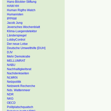
Hans-Böckler-Stiftung
HAW HH
Human Rigths Watch
Humanisten
IPPNW
Jacob Jung
Jeversches Wochenblatt
Klima-Luegendetektor
Länderspiegel
LobbyControl
Der neue Lotse
Deutsche Umwelthilfe [DUH]
DJV
Mehr Demokratie
MELLUMRAT
NABU
Nachhaltigkeitsrat
Nachdenkseiten
NLWKN
Netzpolitik
Netzwerk Recherche
Nds. Wattenmeer
NDR
NKG
OECD
Politplatschquatsch