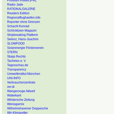
Potsdam Institut [PIK]
Radio Jade
RATIONALGALERIE
Readers Edition
Regionalflughaefen.info
Reporter ohne Grenzen
Schacht Konrad
Schlicktown-Magazin
Shipbreaking Platform
Selenz, Hans-Joachim
SLOWFOOD
Solarenergie Förderverein
STERN
Stopp Rechts
Tacheles e. V.
Tagesschau.de
Transparency
Umweltinstitut München
UNI-INFO
Verbraucherzentrale
ver.di
Wangerooge Aktuell
Waterkant
Wilstersche-Zeitung
Weissgarnix
Wilhelmshavener Deppesche
Wir-Klimaretter