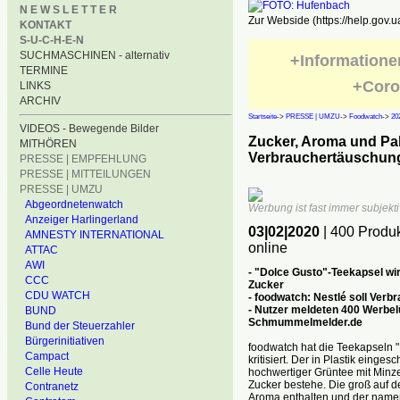
N E W S L E T T E R
Zur Webside (https://help.gov.u
KONTAKT
S-U-C-H-E-N
SUCHMASCHINEN - alternativ
+Informatione
TERMINE
+Coro
LINKS
ARCHIV
Startseite
->
PRESSE | UMZU
->
Foodwatch
->
20
VIDEOS - Bewegende Bilder
Zucker, Aroma und Palm
MITHÖREN
Verbrauchertäuschung
PRESSE | EMPFEHLUNG
PRESSE | MITTEILUNGEN
PRESSE | UMZU
Abgeordnetenwatch
Werbung ist fast immer subjekti
Anzeiger Harlingerland
03|02|2020
| 400 Produ
AMNESTY INTERNATIONAL
online
ATTAC
AWI
- "Dolce Gusto"-Teekapsel wir
CCC
Zucker
CDU WATCH
- foodwatch: Nestlé soll Ver
- Nutzer meldeten 400 Werbelü
BUND
Schmummelmelder.de
Bund der Steuerzahler
Bürgerinitiativen
foodwatch hat die Teekapseln "
Campact
kritisiert. Der in Plastik eing
Celle Heute
hochwertiger Grüntee mit Minze
Zucker bestehe. Die groß auf d
Contranetz
Aroma enthalten und der name