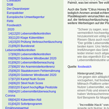
Contratom
Palmöl, was bei einem Tee vol
DGB
Der Dwarsloeper
Auch die Sorte "Citrus Honey B
lediglich Aromen anstatt echtem
Europaticker
Plastikkapseln verursachten a
Europäische Umweltagentur
auf, die Verbrauchertäuschung 
FIAN
weitere Werbelügen auf der Pl
Foodwatch
"Schwer zu sagen, was 
2020
vermeintlich hochwertig
14|12|20 Lebensmittelkontrollen
hinzukommt ein völlig i
30|11|20 Klage Kükentöten
Riesen-Stuss auch noch
14|10|20 Prüfung Verbrauchertäuschung
"Der größte Lebensmitte
21|09|20 Bundesrat
besten kann: Uns Verbr
Irreführungen das Geld
Lebensmittelkontrollen
leider immer noch allgeg
17|09|20 Lebensmittelkontrollen
wie das eigentlich EU-w
09|09|20 Goldener Windbeutel 2020
Lebensmittelindustrie u
01|09|20 Lebensmittelberwachung
Quelle:
foodwatch
27|08|20 Vor Ararministerkonferenz
25|08|20 Staatskonzern Fehlernährung
Hintergrund | Infos
15|08|20 Goldener Windbeutel 2020
Um gegen den alltäglich
17|07|20 Kampf Nutri-Score
vorzugehen, hat foodwa
24|06|20 Streit Nutri Score
Mitmach-Plattform unt
Nutzer Lebensmittel, vo
20|02|20 Export hochgiftige Pestizide
einem Foto und einem 
09|04|20 Lebensmittelüberwachung
haben Verbraucherinnen 
Corona
fünf Beispiele für Moge
08|04|20 Kükentöten Aldi
01|04|20 Sofortprogramm
- "
Incredible Hack
"
von
Ernährungsarmut
ärgerte sich Nutzer Jo 