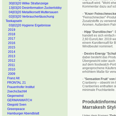
verkauft wird. "Wohl eher
30|03|20 Wilke Strafanzeige
Kommentar dazu auf sc
13|03|20 Desinformation Zuckerlobby
04|03|20 Metallkorsett Muttersauen
- "
Knorr Feinschmecke
02|03|20 Verbrauchertäuschung
"Feinschmecker"-Produk
Zusatzstoffe zu verwend
Teekapseln
Aromen. Außerdem Palm
03|02|20 Hygiene Ergebnisse
2019
-
Hipp
"
Durstlöscher
":
2018
handelt es sich einfach
2017
2,60 Euro/Liter. 2019 w
einem Karottensaft für 
2016
Windbeutel nominiert.
2015
2014
-
Dextro Energy
"
Schul
2013
dabei besteht das Produ
2012
Übergewicht oder auch 
auf dem foodwatch-Porta
2011
angesprochene Käufersch
2010
erhöhtem Maße für verwe
2009
Franz Alt
- "
Sensation Fruit
"
von 
Cranberry – obwohl im 
FRONTAL 21
Cranberries enthalten si
Frauenhofer Institut
minimale Fruchtanteile
2sechs3acht4
Gegenwind
GERMANWATCH
Produktinforma
Giegold Sven
Marrakesh Styl
Greenpeace
Hamburger Abendblatt
Unter dem Namen "
Dol