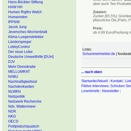
Hans-Böckler-Stiftung
aber auch Tee-Produkte
HAW HH
Zutaten:
Human Rigths Watch
Zucker
[95,5%]
, Grünte
Humanisten
pflanzliche Öle
[Palm, P
IPPNW
Jacob Jung
Preis:
Jeversches Wochenblatt
ab 4,99 Euro/Packung m
Klima-Luegendetektor
Länderspiegel
LobbyControl
Links:
Der neue Lotse
Schummelmelder.de
| foodwat
Deutsche Umwelthilfe [DUH]
DJV
Mehr Demokratie
MELLUMRAT
... nach oben
NABU
Startseite/Aktuell
|
Kontakt
|
Lin
Nachhaltigkeitsrat
Fiktive Interviews
|
Schicken Sie
Nachdenkseiten
Leserbriefe
|
Newsletter
|
NLWKN
Netzpolitik
Netzwerk Recherche
Nds. Wattenmeer
NDR
NKG
OECD
Politplatschquatsch