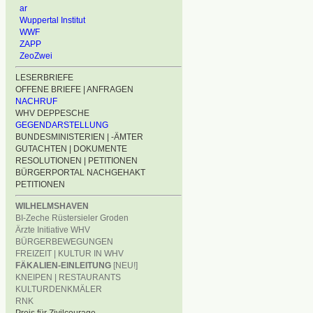
ar
Wuppertal Institut
WWF
ZAPP
ZeoZwei
LESERBRIEFE
OFFENE BRIEFE | ANFRAGEN
NACHRUF
WHV DEPPESCHE
GEGENDARSTELLUNG
BUNDESMINISTERIEN | -ÄMTER
GUTACHTEN | DOKUMENTE
RESOLUTIONEN | PETITIONEN
BÜRGERPORTAL NACHGEHAKT
PETITIONEN
WILHELMSHAVEN
BI-Zeche Rüstersieler Groden
Ärzte Initiative WHV
BÜRGERBEWEGUNGEN
FREIZEIT | KULTUR IN WHV
FÄKALIEN-EINLEITUNG
[NEU!]
KNEIPEN | RESTAURANTS
KULTURDENKMÄLER
RNK