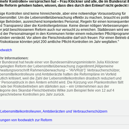
 mehr Kontrollen« versprochen hat – Frau Klöckner und alle, die im Bundesrat i
die Reform gehoben haben, wissen, dass dies durch den Entwurf nicht gedeckt i
ge Kontrollen sind keine hinreichende, aber eine notwendige Voraussetzung für
bensmittel. Um die Lebensmittelüberwachung effektiv zu machen, braucht es politi
ge Behörden, ausreichend kompetentes Personal, Regeln für einen konsequente
nd Transparenz über die Kontrollergebnisse. Keine dieser nötigen Verbesserungen
er jetzt beschlossenen Reform auch nur versucht zu erreichen. Stattdessen wird wei
nd der Personalmangel in den Kommunen hinter einem reduzierten Pflichtprogram
hörden versteckt. Vor allem die Fleischindustrie darf sich freuen: Für einen Betrieb 
isikoklasse könnten jetzt 200 amtliche Pflicht-Kontrollen im Jahr wegfallen."
odwatch
hr Informationen:
r Bundesrat hat heute einer von Bundesernährungsministerin Julia Klöckner
rgelegten Reform der Lebensmittelüberwachung zugestimmt
[Allgemeine
rwaltungsvorschrift Rahmenüberwachung – "AVVRüb"].
Verbraucherschützer,
bensmittelkontrolleure und Amtstierärzte hatten die Reformpläne im Vorfeld
tlich kritisiert, weil die Zahl der Lebensmittelkontrollen drastisch reduziert und
 Personaldruck in den Ämtern erhöht wird. Die Kürzung von Plankontrollen fällt
rade bei Risikobetrieben am stärksten aus – ein Unternehmen aus der
tegorie des Skandal-Fleischbetriebs Wilke zum Beispiel fiele von 12 auf 4
rgeschriebene Kontrollen pro Jahr zurück.
n Lebensmittelkontrolleuren, Amtstierärzten und Verbraucherschützern
zungen von foodwatch zur Reform