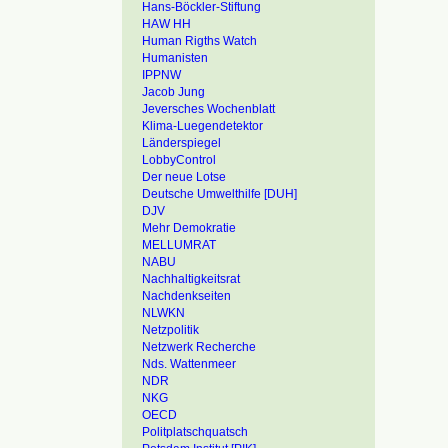
Hans-Böckler-Stiftung
HAW HH
Human Rigths Watch
Humanisten
IPPNW
Jacob Jung
Jeversches Wochenblatt
Klima-Luegendetektor
Länderspiegel
LobbyControl
Der neue Lotse
Deutsche Umwelthilfe [DUH]
DJV
Mehr Demokratie
MELLUMRAT
NABU
Nachhaltigkeitsrat
Nachdenkseiten
NLWKN
Netzpolitik
Netzwerk Recherche
Nds. Wattenmeer
NDR
NKG
OECD
Politplatschquatsch