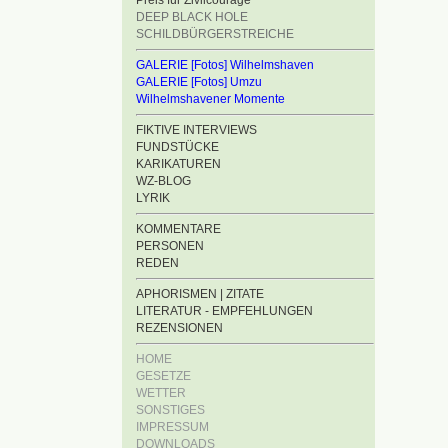
Preis für Zivilcourage
DEEP BLACK HOLE
SCHILDBÜRGERSTREICHE
GALERIE [Fotos] Wilhelmshaven
GALERIE [Fotos] Umzu
Wilhelmshavener Momente
FIKTIVE INTERVIEWS
FUNDSTÜCKE
KARIKATUREN
WZ-BLOG
LYRIK
KOMMENTARE
PERSONEN
REDEN
APHORISMEN | ZITATE
LITERATUR - EMPFEHLUNGEN
REZENSIONEN
HOME
GESETZE
WETTER
SONSTIGES
IMPRESSUM
DOWNLOADS