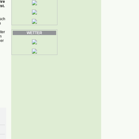
hre
st.
sch
n
ter
WETTER
m
der