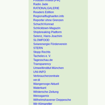
Potsdam Institut [PIK]
Radio Jade
RATIONALGALERIE
Readers Edition
Regionalflughaefen.info
Reporter ohne Grenzen
Schacht Konrad
Schlicktown-Magazin
Shipbreaking Platform
Selenz, Hans-Joachim
SLOWFOOD
Solarenergie Förderverein
STERN
Stopp Rechts
Tacheles e. V.
Tagesschau.de
Transparency
Umweltinstitut München
UNI-INFO
Verbraucherzentrale
ver.di
Wangerooge Aktuell
Waterkant
Wilstersche-Zeitung
Weissgarnix
Wilhelmshavener Deppesche
Wir-Klimaretter