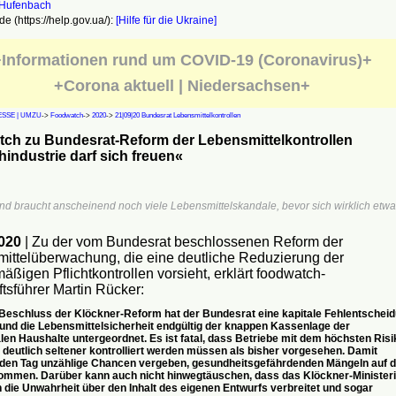
e (https://help.gov.ua/):
[Hilfe für die Ukraine]
Informationen rund um COVID-19 (Coronavirus)+
+Corona aktuell | Niedersachsen+
SSE | UMZU
->
Foodwatch
->
2020
->
21|09|20 Bundesrat Lebensmittelkontrollen
tch zu Bundesrat-Reform der Lebensmittelkontrollen
hindustrie darf sich freuen«
nd braucht anscheinend noch viele Lebensmittelskandale, bevor sich wirklich etwa
2020
| Zu der vom Bundesrat beschlossenen Reform der
ittelüberwachung, die eine deutliche Reduzierung der
äßigen Pflichtkontrollen vorsieht, erklärt foodwatch-
tsführer Martin Rücker:
Beschluss der Klöckner-Reform hat der Bundesrat eine kapitale Fehlentschei
 und die Lebensmittelsicherheit endgültig der knappen Kassenlage der
n Haushalte untergeordnet. Es ist fatal, dass Betriebe mit dem höchsten Risi
t deutlich seltener kontrolliert werden müssen als bisher vorgesehen. Damit
den Tag unzählige Chancen vergeben, gesundheitsgefährdenden Mängeln auf d
ommen. Darüber kann auch nicht hinwegtäuschen, dass das Klöckner-Minister
h die Unwahrheit über den Inhalt des eigenen Entwurfs verbreitet und sogar