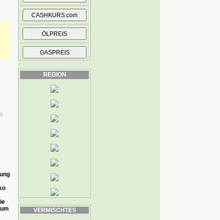
REGION
s
dung
ko
ie
ium
VERMISCHTES