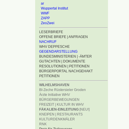
ar
Wuppertal Institut
WWF
ZAPP
ZeoZwei
LESERBRIEFE
OFFENE BRIEFE | ANFRAGEN
NACHRUF
WHV DEPPESCHE
GEGENDARSTELLUNG
BUNDESMINISTERIEN | -ÄMTER
GUTACHTEN | DOKUMENTE
RESOLUTIONEN | PETITIONEN
BÜRGERPORTAL NACHGEHAKT
PETITIONEN
WILHELMSHAVEN
BI-Zeche Rüstersieler Groden
Ärzte Initiative WHV
BÜRGERBEWEGUNGEN
FREIZEIT | KULTUR IN WHV
FÄKALIEN-EINLEITUNG
[NEU!]
KNEIPEN | RESTAURANTS
KULTURDENKMÄLER
RNK