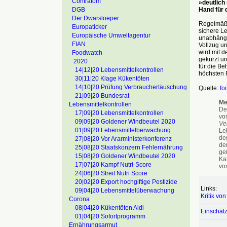
Contratom
»deutlich
Hand für 
DGB
Der Dwarsloeper
Regelmäßi
Europaticker
sichere Le
Europäische Umweltagentur
unabhängi
FIAN
Vollzug u
wird mit d
Foodwatch
gekürzt u
2020
für die Be
14|12|20 Lebensmittelkontrollen
höchsten R
30|11|20 Klage Kükentöten
14|10|20 Prüfung Verbrauchertäuschung
Quelle:
fo
21|09|20 Bundesrat
Me
Lebensmittelkontrollen
De
17|09|20 Lebensmittelkontrollen
vo
09|09|20 Goldener Windbeutel 2020
Ve
01|09|20 Lebensmittelberwachung
Le
deu
27|08|20 Vor Ararministerkonferenz
der
25|08|20 Staatskonzern Fehlernährung
ge
15|08|20 Goldener Windbeutel 2020
Ka
17|07|20 Kampf Nutri-Score
vo
24|06|20 Streit Nutri Score
20|02|20 Export hochgiftige Pestizide
Links:
09|04|20 Lebensmittelüberwachung
Kritik vo
Corona
08|04|20 Kükentöten Aldi
Einschät
01|04|20 Sofortprogramm
Ernährungsarmut