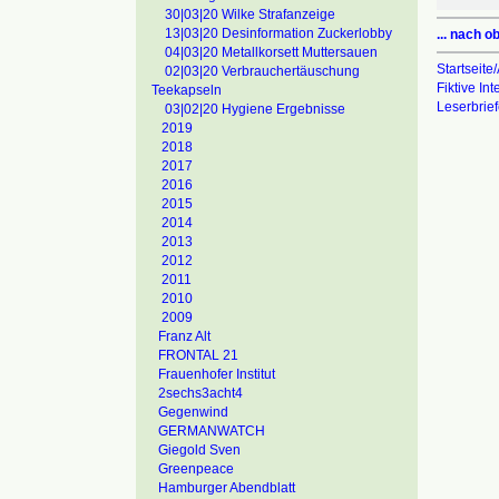
30|03|20 Wilke Strafanzeige
13|03|20 Desinformation Zuckerlobby
... nach o
04|03|20 Metallkorsett Muttersauen
Startseite/
02|03|20 Verbrauchertäuschung
Fiktive In
Teekapseln
Leserbrie
03|02|20 Hygiene Ergebnisse
2019
2018
2017
2016
2015
2014
2013
2012
2011
2010
2009
Franz Alt
FRONTAL 21
Frauenhofer Institut
2sechs3acht4
Gegenwind
GERMANWATCH
Giegold Sven
Greenpeace
Hamburger Abendblatt