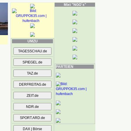
Mixt "NGO´s"
UMZU
PARTEIEN