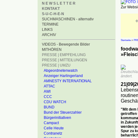
N E W S L E T T E R
Zur Websid
KONTAKT
S-U-C-H-E-N
SUCHMASCHINEN - alternativ
+
TERMINE
LINKS
ARCHIV
Startseite
->
PRE
VIDEOS - Bewegende Bilder
foodwa
MITHÖREN
»Fleisc
PRESSE | EMPFEHLUNG
PRESSE | MITTEILUNGEN
PRESSE | UMZU
Abgeordnetenwatch
Deutschla
Anzeiger Harlingerland
ändert.
AMNESTY INTERNATIONAL
21|09|
ATTAC
Lebensm
AWI
routinem
CCC
Geschäf
CDU WATCH
BUND
"Mit dem 
Bund der Steuerzahler
getroffen
Bürgerinitiativen
kommunale
in Zukunf
Campact
werden je
Celle Heute
Spur zu k
Contranetz
beharrlic