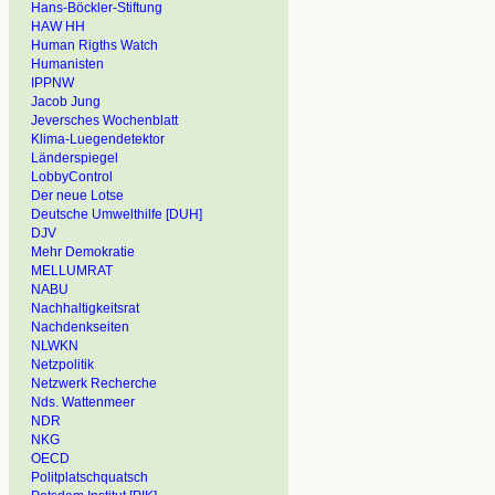
Hans-Böckler-Stiftung
HAW HH
Human Rigths Watch
Humanisten
IPPNW
Jacob Jung
Jeversches Wochenblatt
Klima-Luegendetektor
Länderspiegel
LobbyControl
Der neue Lotse
Deutsche Umwelthilfe [DUH]
DJV
Mehr Demokratie
MELLUMRAT
NABU
Nachhaltigkeitsrat
Nachdenkseiten
NLWKN
Netzpolitik
Netzwerk Recherche
Nds. Wattenmeer
NDR
NKG
OECD
Politplatschquatsch