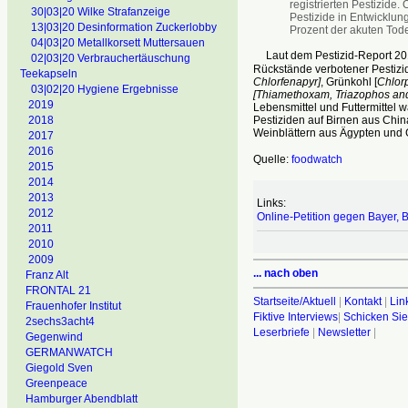
registrierten Pestizide.
30|03|20 Wilke Strafanzeige
Pestizide in Entwicklun
13|03|20 Desinformation Zuckerlobby
Prozent der akuten Tode
04|03|20 Metallkorsett Muttersauen
Laut dem Pestizid-Report 201
02|03|20 Verbrauchertäuschung
Rückstände verbotener Pestizi
Teekapseln
Chlorfenapyr]
, Grünkohl [
Chlorp
03|02|20 Hygiene Ergebnisse
[Thiamethoxam, Triazophos and 
2019
Lebensmittel und Futtermittel 
Pestiziden auf Birnen aus Chi
2018
Weinblättern aus Ägypten und
2017
2016
Quelle:
foodwatch
2015
2014
2013
Links:
2012
Online-Petition gegen Bayer,
2011
2010
2009
... nach oben
Franz Alt
FRONTAL 21
Startseite/Aktuell
|
Kontakt
|
Lin
Frauenhofer Institut
Fiktive Interviews
|
Schicken Sie
2sechs3acht4
Leserbriefe
|
Newsletter
|
Gegenwind
GERMANWATCH
Giegold Sven
Greenpeace
Hamburger Abendblatt