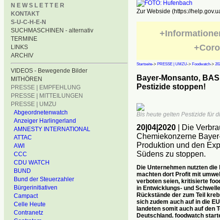
N E W S L E T T E R
Zur Webside (https://help.gov.u
KONTAKT
S-U-C-H-E-N
SUCHMASCHINEN - alternativ
+Informatione
TERMINE
+Coro
LINKS
ARCHIV
Startseite
->
PRESSE | UMZU
->
Foodwatch
->
20
VIDEOS - Bewegende Bilder
Bayer-Monsanto, BASF
MITHÖREN
Pestizide stoppen!
PRESSE | EMPFEHLUNG
PRESSE | MITTEILUNGEN
PRESSE | UMZU
Abgeordnetenwatch
Bis heute gelten Pestizide für d
Anzeiger Harlingerland
20|04|2020
| Die Verbr
AMNESTY INTERNATIONAL
Chemiekonzerne Bayer-
ATTAC
Produktion und den Expo
AWI
Südens zu stoppen.
CCC
CDU WATCH
Die Unternehmen nutzten die 
BUND
machten dort Profit mit umwel
Bund der Steuerzahler
verboten seien, kritisierte f
Bürgerinitiativen
in Entwicklungs- und Schwelle
Rückstände der zum Teil kreb
Campact
sich zudem auch auf in die EU
Celle Heute
landeten somit auch auf den 
Contranetz
Deutschland. foodwatch star