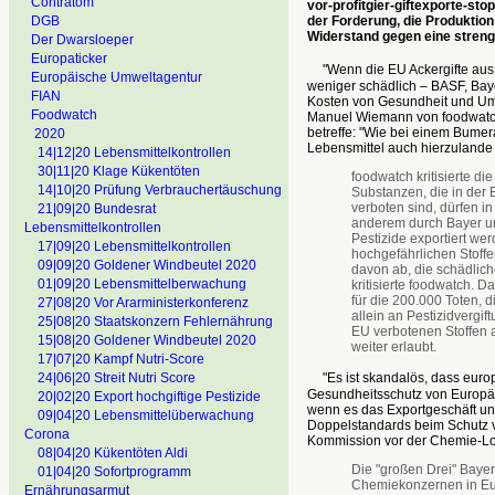
Contratom
vor-profitgier-giftexporte-st
der Forderung, die Produktion
DGB
Widerstand gegen eine streng
Der Dwarsloeper
Europaticker
"Wenn die EU Ackergifte aus g
Europäische Umweltagentur
weniger schädlich – BASF, Bay
FIAN
Kosten von Gesundheit und Um
Foodwatch
Manuel Wiemann von foodwatch.
betreffe: "Wie bei einem Bumer
2020
Lebensmittel auch hierzulande
14|12|20 Lebensmittelkontrollen
30|11|20 Klage Kükentöten
foodwatch kritisierte d
14|10|20 Prüfung Verbrauchertäuschung
Substanzen, die in der
verboten sind, dürfen i
21|09|20 Bundesrat
anderem durch Bayer un
Lebensmittelkontrollen
Pestizide exportiert we
17|09|20 Lebensmittelkontrollen
hochgefährlichen Stoffe
09|09|20 Goldener Windbeutel 2020
davon ab, die schädlic
01|09|20 Lebensmittelberwachung
kritisierte foodwatch. 
für die 200.000 Toten, 
27|08|20 Vor Ararministerkonferenz
allein an Pestizidvergi
25|08|20 Staatskonzern Fehlernährung
EU verbotenen Stoffen a
15|08|20 Goldener Windbeutel 2020
weiter erlaubt.
17|07|20 Kampf Nutri-Score
"Es ist skandalös, dass europ
24|06|20 Streit Nutri Score
Gesundheitsschutz von Europäe
20|02|20 Export hochgiftige Pestizide
wenn es das Exportgeschäft und
09|04|20 Lebensmittelüberwachung
Doppelstandards beim Schutz vo
Corona
Kommission vor der Chemie-Lo
08|04|20 Kükentöten Aldi
Die "großen Drei" Baye
01|04|20 Sofortprogramm
Chemiekonzernen in Eur
Ernährungsarmut