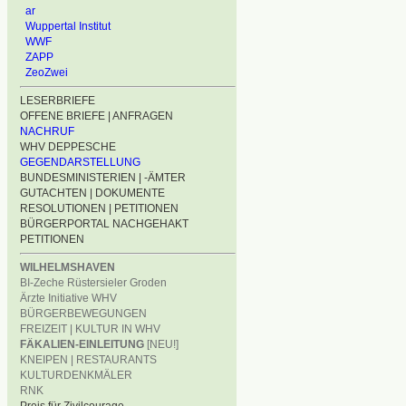
ar
Wuppertal Institut
WWF
ZAPP
ZeoZwei
LESERBRIEFE
OFFENE BRIEFE | ANFRAGEN
NACHRUF
WHV DEPPESCHE
GEGENDARSTELLUNG
BUNDESMINISTERIEN | -ÄMTER
GUTACHTEN | DOKUMENTE
RESOLUTIONEN | PETITIONEN
BÜRGERPORTAL NACHGEHAKT
PETITIONEN
WILHELMSHAVEN
BI-Zeche Rüstersieler Groden
Ärzte Initiative WHV
BÜRGERBEWEGUNGEN
FREIZEIT | KULTUR IN WHV
FÄKALIEN-EINLEITUNG
[NEU!]
KNEIPEN | RESTAURANTS
KULTURDENKMÄLER
RNK