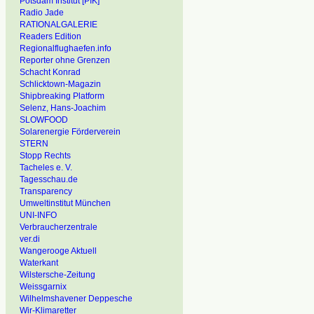
Potsdam Institut [PIK]
Radio Jade
RATIONALGALERIE
Readers Edition
Regionalflughaefen.info
Reporter ohne Grenzen
Schacht Konrad
Schlicktown-Magazin
Shipbreaking Platform
Selenz, Hans-Joachim
SLOWFOOD
Solarenergie Förderverein
STERN
Stopp Rechts
Tacheles e. V.
Tagesschau.de
Transparency
Umweltinstitut München
UNI-INFO
Verbraucherzentrale
ver.di
Wangerooge Aktuell
Waterkant
Wilstersche-Zeitung
Weissgarnix
Wilhelmshavener Deppesche
Wir-Klimaretter