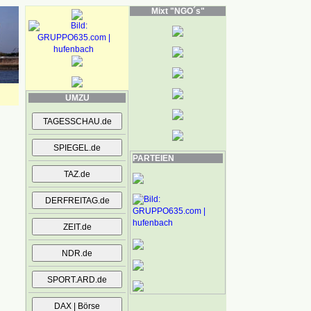
Mixt "NGO´s"
UMZU
PARTEIEN