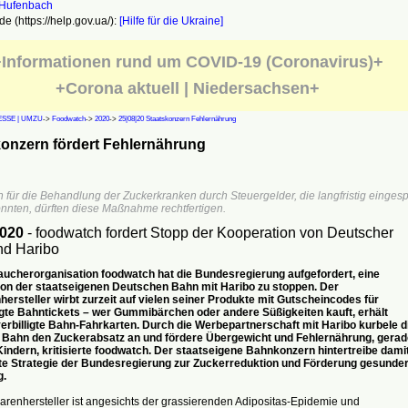
e (https://help.gov.ua/):
[Hilfe für die Ukraine]
Informationen rund um COVID-19 (Coronavirus)+
+Corona aktuell | Niedersachsen+
SSE | UMZU
->
Foodwatch
->
2020
->
25|08|20 Staatskonzern Fehlernährung
onzern fördert Fehlernährung
 für die Behandlung der Zuckerkranken durch Steuergelder, die langfristig eingesp
nnten, dürften diese Maßnahme rechtfertigen.
2020
- foodwatch fordert Stopp der Kooperation von Deutscher
d Haribo
aucherorganisation foodwatch hat die Bundesregierung aufgefordert, eine
on der staatseigenen Deutschen Bahn mit Haribo zu stoppen. Der
ersteller wirbt zurzeit auf vielen seiner Produkte mit Gutscheincodes für
gte Bahntickets – wer Gummibärchen oder andere Süßigkeiten kauft, erhält
erbilligte Bahn-Fahrkarten. Durch die Werbepartnerschaft mit Haribo kurbele d
Bahn den Zuckerabsatz an und fördere Übergewicht und Fehlernährung, gerad
Kindern, kritisierte foodwatch. Der staatseigene Bahnkonzern hintertreibe dami
rte Strategie der Bundesregierung zur Zuckerreduktion und Förderung gesunde
g.
renhersteller ist angesichts der grassierenden Adipositas-Epidemie und