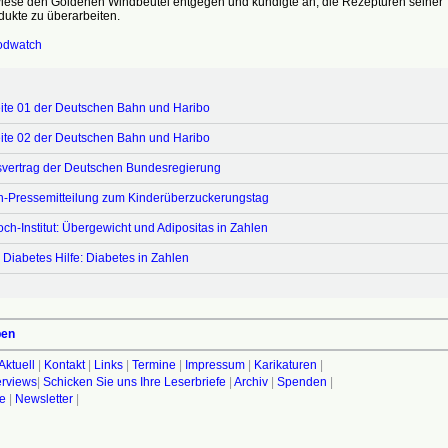
ese den Goldenen Windbeutel entgegen und kündigte an, die Rezepturen seiner
dukte zu überarbeiten.
odwatch
ite 01 der Deutschen Bahn und Haribo
ite 02 der Deutschen Bahn und Haribo
svertrag der Deutschen Bundesregierung
h-Pressemitteilung zum Kinderüberzuckerungstag
ch-Institut: Übergewicht und Adipositas in Zahlen
Diabetes Hilfe: Diabetes in Zahlen
ben
Aktuell
|
Kontakt
|
Links
|
Termine
|
Impressum
|
Karikaturen
|
terviews
|
Schicken Sie uns Ihre Leserbriefe
|
Archiv
|
Spenden
|
fe
|
Newsletter
|