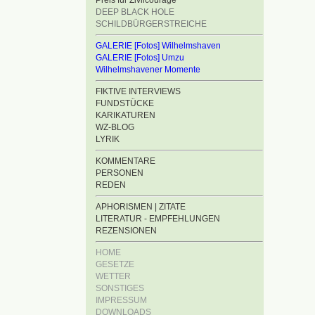
Preis für Zivilcourage
DEEP BLACK HOLE
SCHILDBÜRGERSTREICHE
GALERIE [Fotos] Wilhelmshaven
GALERIE [Fotos] Umzu
Wilhelmshavener Momente
FIKTIVE INTERVIEWS
FUNDSTÜCKE
KARIKATUREN
WZ-BLOG
LYRIK
KOMMENTARE
PERSONEN
REDEN
APHORISMEN | ZITATE
LITERATUR - EMPFEHLUNGEN
REZENSIONEN
HOME
GESETZE
WETTER
SONSTIGES
IMPRESSUM
DOWNLOADS