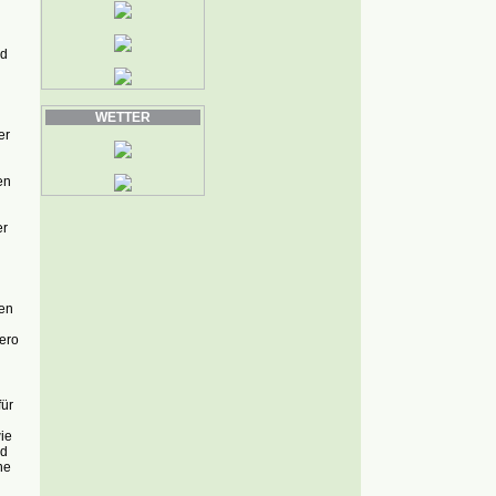
nd
WETTER
er
en
er
gen
ero
für
ie
nd
ne