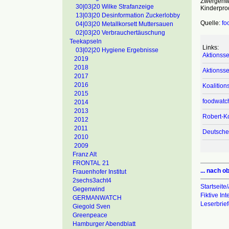
Zwergenwi
30|03|20 Wilke Strafanzeige
Kinderpro
13|03|20 Desinformation Zuckerlobby
Quelle:
fo
04|03|20 Metallkorsett Muttersauen
02|03|20 Verbrauchertäuschung
Teekapseln
Links:
03|02|20 Hygiene Ergebnisse
Aktionsse
2019
2018
Aktionsse
2017
2016
Koalition
2015
foodwatc
2014
2013
Robert-Ko
2012
2011
Deutsche 
2010
2009
Franz Alt
FRONTAL 21
... nach o
Frauenhofer Institut
2sechs3acht4
Startseite/
Gegenwind
Fiktive In
GERMANWATCH
Leserbrie
Giegold Sven
Greenpeace
Hamburger Abendblatt