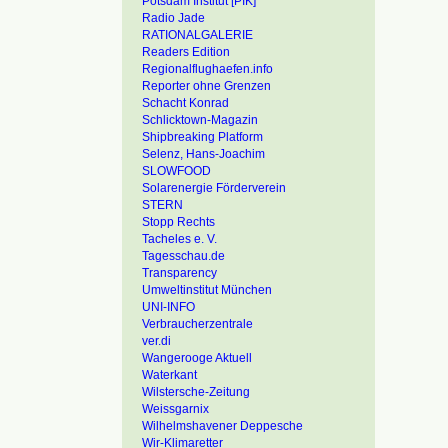
Potsdam Institut [PIK]
Radio Jade
RATIONALGALERIE
Readers Edition
Regionalflughaefen.info
Reporter ohne Grenzen
Schacht Konrad
Schlicktown-Magazin
Shipbreaking Platform
Selenz, Hans-Joachim
SLOWFOOD
Solarenergie Förderverein
STERN
Stopp Rechts
Tacheles e. V.
Tagesschau.de
Transparency
Umweltinstitut München
UNI-INFO
Verbraucherzentrale
ver.di
Wangerooge Aktuell
Waterkant
Wilstersche-Zeitung
Weissgarnix
Wilhelmshavener Deppesche
Wir-Klimaretter