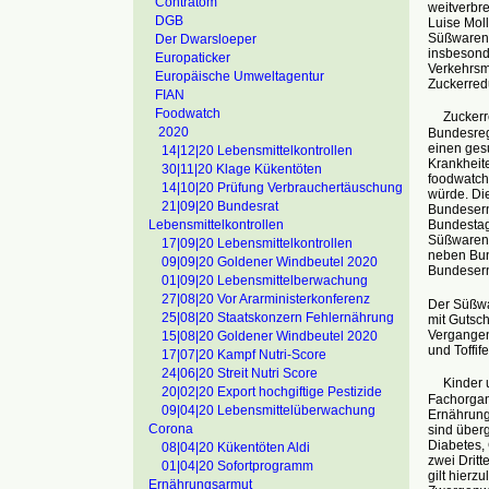
Contratom
weitverbre
DGB
Luise Moll
Süßwareni
Der Dwarsloeper
insbesond
Europaticker
Verkehrsm
Europäische Umweltagentur
Zuckerred
FIAN
Foodwatch
Zuckerred
2020
Bundesregi
einen ges
14|12|20 Lebensmittelkontrollen
Krankheit
30|11|20 Klage Kükentöten
foodwatch 
14|10|20 Prüfung Verbrauchertäuschung
würde. Di
21|09|20 Bundesrat
Bundesernä
Bundestage
Lebensmittelkontrollen
Süßwarenin
17|09|20 Lebensmittelkontrollen
neben Bun
09|09|20 Goldener Windbeutel 2020
Bundesern
01|09|20 Lebensmittelberwachung
27|08|20 Vor Ararministerkonferenz
Der Süßwa
25|08|20 Staatskonzern Fehlernährung
mit Gutsch
Vergangen
15|08|20 Goldener Windbeutel 2020
und Toffif
17|07|20 Kampf Nutri-Score
24|06|20 Streit Nutri Score
Kinder un
20|02|20 Export hochgiftige Pestizide
Fachorgan
09|04|20 Lebensmittelüberwachung
Ernährung
Corona
sind überg
Diabetes,
08|04|20 Kükentöten Aldi
zwei Dritt
01|04|20 Sofortprogramm
gilt hierz
Ernährungsarmut