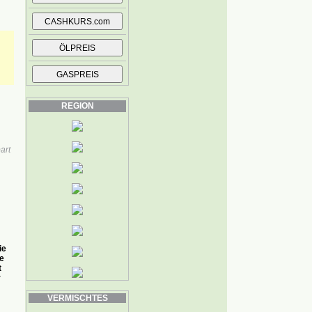
REGION
art
ie
e
t
r
VERMISCHTES