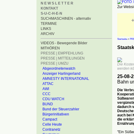
N E W S L E T T E R
Zur Websid
KONTAKT
S-U-C-H-E-N
SUCHMASCHINEN - alternativ
+
TERMINE
LINKS
ARCHIV
Startseite
->
PRE
VIDEOS - Bewegende Bilder
Staatsk
MITHÖREN
PRESSE | EMPFEHLUNG
PRESSE | MITTEILUNGEN
PRESSE | UMZU
Die Kosten
Abgeordnetenwatch
werden kö
Anzeiger Harlingerland
25-08-
AMNESTY INTERNATIONAL
Bahn un
ATTAC
AWI
Die Verbr
CCC
Kooperati
Süßwarenh
CDU WATCH
vergünsti
BUND
dadurch v
Bund der Steuerzahler
Deutsche 
Bürgerinitiativen
auch bei 
die erklä
Campact
Ernährun
Celle Heute
Contranetz
"Ein Süßwa