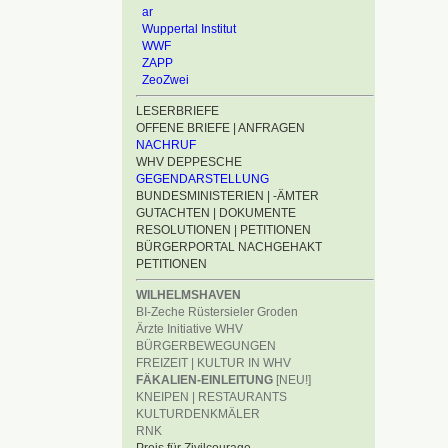
ar
Wuppertal Institut
WWF
ZAPP
ZeoZwei
LESERBRIEFE
OFFENE BRIEFE | ANFRAGEN
NACHRUF
WHV DEPPESCHE
GEGENDARSTELLUNG
BUNDESMINISTERIEN | -ÄMTER
GUTACHTEN | DOKUMENTE
RESOLUTIONEN | PETITIONEN
BÜRGERPORTAL NACHGEHAKT
PETITIONEN
WILHELMSHAVEN
BI-Zeche Rüstersieler Groden
Ärzte Initiative WHV
BÜRGERBEWEGUNGEN
FREIZEIT | KULTUR IN WHV
FÄKALIEN-EINLEITUNG
[NEU!]
KNEIPEN | RESTAURANTS
KULTURDENKMÄLER
RNK