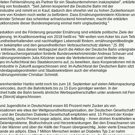
iteten Fehlernährung als Partner für ein Staatsunternehmen inakzeptabel", erklärte
ing von foodwatch. "Seit Jahren kooperiert die Deutsche Bahn mit der
ndustrie und nimmt es in Kauf, dadurch den ohnehin viel zu hohen Zuckerkonsum
ere von Kindern noch weiter zu befördern. Dass Ernährungsministerin Klöckner u
inister Scheuer das scheinbar achselzuckend hinnehmen, macht die erklärten
uktionsziele dieser Bundesregierung einmal mehr unglaubwürdig."
uktion und die Förderung gesunder Ernährung sind erklärte politische Ziele der
erung. Im Koalitionsvertrag von 2018 heißt es: "Wir wollen vom Acker bis zum Tell
undheitserhaltenden und nachhaltigen Lebensstil fördern, ernährungsmitbedingte
en bekämpfen und den gesundheitlichen Verbraucherschutz stärken."
[S. 89
]
kritisierte, dass dieses Vertragsziel durch die Aktion der Deutsche Bahn untergrab
e Verbraucherorganisation forderte Bundesverkehrsminister Andreas Scheuer und
hrungsministerin Julia Klöckner sowie die Vertreterinnen und Vertreter des
s im Aufsichtsrat des Staatskonzerns auf, zu bewirken, dass Kooperationen mit d
dustrie in Zukunft ausgeschlossen sind. Im Aufsichtsrat der Deutschen Bahn sitzt
destagsabgeordneten und Staatssekretären auch der ehemalige
ährungsminister Christian Schmidt.
renhersteller Haribo wirbt noch bis zum 18. September auf vielen Aktionspackun
eincodes, durch die Bahntickets bis zu 15 Euro günstiger werden. In der
heit hatte die Bahn bereits ähnliche Werbepartnerschaften unter anderem mit Ferr
ee
[Storck]
abgeschlossen.
d Jugendliche in Deutschland essen 60 Prozent mehr Zucker als von
isationen wie etwa der Weltgesundheitsorganisation, der Deutschen Gesellschaft 
 und der Deutschen Diabetes Gesellschaft empfohlen wird. 15 Prozent der Kinder
ewichtig, sechs Prozent sogar adipös, also fettleibig – ihnen drohen Krankheiten w
 Gelenkprobleme, Bluthochdruck und Herzerkrankungen. Bei den Erwachsenen si
el der Männer und über die Hälfe der Frauen übergewichtig. Jeder vierte Erwachse
ulande als adipös. Etwa 7 Million Menschen leiden an Diabetes Typ 2.er nahm