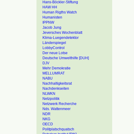
Hans-Böckler-Stiftung
HAW HH
Human Rigths Watch
Humanisten
IPPNW
Jacob Jung
Jeversches Wochenblatt
Klima-Luegendetektor
Länderspiegel
LobbyControl
Der neue Lotse
Deutsche Umwelthilfe [DUH]
DJV
Mehr Demokratie
MELLUMRAT
NABU
Nachhaltigkeitsrat
Nachdenkseiten
NLWKN
Netzpolitik
Netzwerk Recherche
Nds. Wattenmeer
NDR
NKG
OECD
Politplatschquatsch