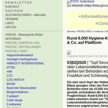
N E W S L E T T E R
Zur Webside (https://help.gov.u
KONTAKT
S-U-C-H-E-N
SUCHMASCHINEN - alternativ
+Informatione
TERMINE
+Coro
LINKS
ARCHIV
Startseite
->
PRESSE | UMZU
->
Foodwatch
->
20
VIDEOS - Bewegende Bilder
Rund 8.000 Hygiene-Ko
MITHÖREN
& Co. auf Plattform
PRESSE | EMPFEHLUNG
PRESSE | MITTEILUNGEN
PRESSE | UMZU
Abgeordnetenwatch
Hygiene beim Essen ist viel zu o
Anzeiger Harlingerland
03|02|2020
| "Topf Secr
AMNESTY INTERNATIONAL
über Lebensmittelkontr
ATTAC
stellen bei Behörden wö
AWI
Frankfurt und Schleswig
CCC
CDU WATCH
Ein Jahr nach Start der Online
BUND
Bilanz gezogen. Über das Port
Bund der Steuerzahler
Behörden mehr als 43.000 An
Bürgerinitiativen
gestellt, verkündeten die Ver
FragDenStaat. Rund 8.000 Erg
Campact
online einsehen. Damit sei "T
Celle Heute
Lebensmittelkontrollergebniss
Contranetz
Interesse ungebrochen: Aktue