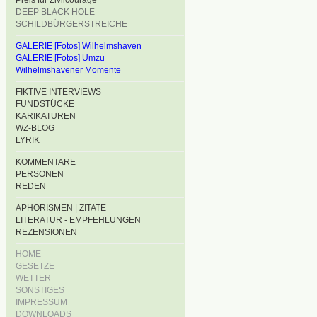
Preis für Zivilcourage
DEEP BLACK HOLE
SCHILDBÜRGERSTREICHE
GALERIE [Fotos] Wilhelmshaven
GALERIE [Fotos] Umzu
Wilhelmshavener Momente
FIKTIVE INTERVIEWS
FUNDSTÜCKE
KARIKATUREN
WZ-BLOG
LYRIK
KOMMENTARE
PERSONEN
REDEN
APHORISMEN | ZITATE
LITERATUR - EMPFEHLUNGEN
REZENSIONEN
HOME
GESETZE
WETTER
SONSTIGES
IMPRESSUM
DOWNLOADS