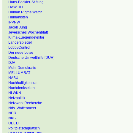
Hans-Böckler-Stiftung
HAW HH
Human Rigths Watch
Humanisten
IPPNW
Jacob Jung
Jeversches Wochenblatt
Klima-Luegendetektor
Länderspiegel
LobbyControl
Der neue Lotse
Deutsche Umwelthilfe [DUH]
DJV
Mehr Demokratie
MELLUMRAT
NABU
Nachhaltigkeitsrat
Nachdenkseiten
NLWKN
Netzpolitik
Netzwerk Recherche
Nds. Wattenmeer
NDR
NKG
OECD
Politplatschquatsch