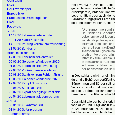
Contratom
Bei etwa 43 Prozent der Betrieb
DGB
gegen lebensmittelrechtliche V
Der Dwarsloeper
Arbeitsgeräte, fehlende Handw
Europaticker
Lebensmitteln oder auch kleine
Europäische Umweltagentur
Beanstandungsquote liegt damit
FIAN
bei rund jedem vierten Betrieb 
Foodwatch
"Die Bürgerinnen und Bü
2020
Deutschlands Behörden:
14|12|20 Lebensmittelkontrollen
Lebensmittelbetrieben be
30|11|20 Klage Kükentöten
vollständige Transparen
Informationen nicht ers
14|10|20 Prüfung Verbrauchertäuschung
Semsrott von FragDenSt
21|09|20 Bundesrat
Transparenz-System na
Lebensmittelkontrollen
erfahren Verbraucherin
17|09|20 Lebensmittelkontrollen
Internet - zum Beispiel
09|09|20 Goldener Windbeutel 2020
in Restaurants, Bäckere
sich wenige Jahre nach
01|09|20 Lebensmittelberwachung
der beanstandeten Betri
27|08|20 Vor Ararministerkonferenz
25|08|20 Staatskonzern Fehlernährung
In Deutschland wird nur ein Bru
15|08|20 Goldener Windbeutel 2020
durch die Behörden veröffentlic
17|07|20 Kampf Nutri-Score
Bürgerinnen und Bürger seit r
Verbraucherinformationsgesetze
24|06|20 Streit Nutri Score
die die Behörden bislang gehe
20|02|20 Export hochgiftige Pestizide
Berichte auf der Plattform hoch
09|04|20 Lebensmittelüberwachung
Corona
Dass nicht alle der bereits erte
foodwatch und FragDenStaat ve
08|04|20 Kükentöten Aldi
Nutzerinnen und Nutzer, ob sie 
01|04|20 Sofortprogramm
hochladen und veröffentlichen
Ernährungsarmut