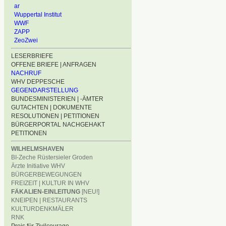
ar
Wuppertal Institut
WWF
ZAPP
ZeoZwei
LESERBRIEFE
OFFENE BRIEFE | ANFRAGEN
NACHRUF
WHV DEPPESCHE
GEGENDARSTELLUNG
BUNDESMINISTERIEN | -ÄMTER
GUTACHTEN | DOKUMENTE
RESOLUTIONEN | PETITIONEN
BÜRGERPORTAL NACHGEHAKT
PETITIONEN
WILHELMSHAVEN
BI-Zeche Rüstersieler Groden
Ärzte Initiative WHV
BÜRGERBEWEGUNGEN
FREIZEIT | KULTUR IN WHV
FÄKALIEN-EINLEITUNG
[NEU!]
KNEIPEN | RESTAURANTS
KULTURDENKMÄLER
RNK