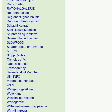
Potsdam Institut [PIK]
Radio Jade
RATIONALGALERIE
Readers Edition
Regionalflughaefen.info
Reporter ohne Grenzen
Schacht Konrad
Schlicktown-Magazin
Shipbreaking Platform
Selenz, Hans-Joachim
SLOWFOOD
Solarenergie Förderverein
STERN
Stopp Rechts
Tacheles e. V.
Tagesschau.de
Transparency
Umweltinstitut München
UNI-INFO
Verbraucherzentrale
ver.di
Wangerooge Aktuell
Waterkant
Wilstersche-Zeitung
Weissgarnix
Wilhelmshavener Deppesche
Wir-Klimaretter