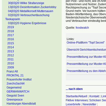
per Post - und nicht, wie im An
30|03|20 Wilke Strafanzeige
Nutzerinnen und Nutzer. Zudem
13|03|20 Desinformation Zuckerlobby
Rechtsprechung zu "Topf Secret
Grund mehr. Vor kurzem hätten 
04|03|20 Metallkorsett Muttersauen
Baden-Württemberg, das Oberv
02|03|20 Verbrauchertäuschung
Niedersächsische Oberverwaltu
Teekapseln
und Verbraucher eindeutig bestä
03|02|20 Hygiene Ergebnisse
2019
Quelle:
foodwatch
2018
2017
Links:
2016
Online-Plattform "Topf Secret"
2015
2014
Übersicht Gerichtsentscheidun
2013
2012
Pressemitteilung zur Muster-K
2011
2010
Pressemitteilung zur Muster-K
2009
Pressemitteilung zu den Ableh
Franz Alt
FRONTAL 21
Frauenhofer Institut
2sechs3acht4
Gegenwind
... nach oben
GERMANWATCH
Giegold Sven
Startseite/Aktuell
|
Kontakt
|
Lin
Greenpeace
Fiktive Interviews
|
Schicken Sie
Hamburger Abendblatt
Leserbriefe
|
Newsletter
|