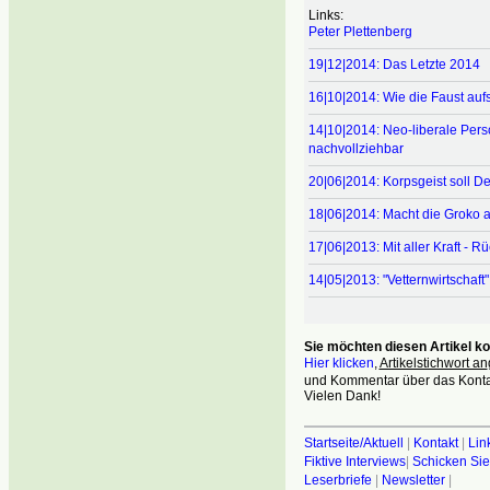
Links:
Peter Plettenberg
19|12|2014: Das Letzte 2014
16|10|2014: Wie die Faust auf
14|10|2014: Neo-liberale Per
nachvollziehbar
20|06|2014: Korpsgeist soll D
18|06|2014: Macht die Groko
17|06|2013: Mit aller Kraft - R
14|05|2013: "Vetternwirtschaft" 
Sie möchten diesen Artikel 
Hier klicken
,
Artikelstichwort an
und Kommentar über das Kontak
Vielen Dank!
Startseite/Aktuell
|
Kontakt
|
Lin
Fiktive Interviews
|
Schicken Sie
Leserbriefe
|
Newsletter
|