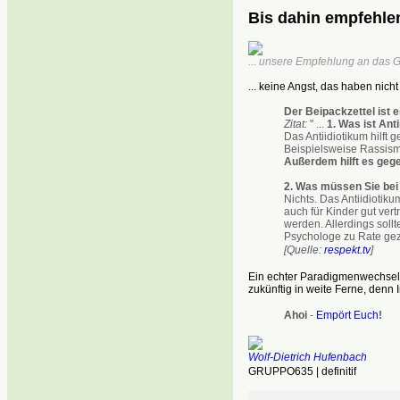
Bis dahin empfehlen
... unsere Empfehlung an das G
... keine Angst, das haben nicht
Der Beipackzettel ist
Zitat:
" ...
1. Was ist Ant
Das Antiidiotikum hilft
Beispielsweise Rassis
Außerdem hilft es geg
2. Was müssen Sie bei
Nichts. Das Antiidiotik
auch für Kinder gut ver
werden. Allerdings soll
Psychologe zu Rate gezo
[Quelle:
respekt.tv
]
Ein echter Paradigmenwechsel
zukünftig in weite Ferne, denn 
Ahoi
-
Empört Euch
!
Wolf-Dietrich Hufenbach
GRUPPO635 | definitif