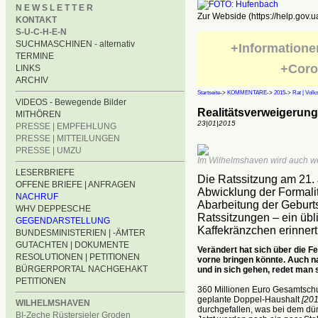
N E W S L E T T E R
Zur Webside (https://help.gov.u
KONTAKT
S-U-C-H-E-N
SUCHMASCHINEN - alternativ
+Informatione
TERMINE
+Coro
LINKS
ARCHIV
Startseite
->
KOMMENTARE
->
2015
->
Rat | Volk
VIDEOS - Bewegende Bilder
Realitätsverweigerun
MITHÖREN
23|01|2015
PRESSE | EMPFEHLUNG
PRESSE | MITTEILUNGEN
PRESSE | UMZU
Im Wilhelmshaven wird auch wei
LESERBRIEFE
Die Ratssitzung am 21.
OFFENE BRIEFE | ANFRAGEN
Abwicklung der Formalit
NACHRUF
Abarbeitung der Geburt
WHV DEPPESCHE
Ratssitzungen – ein übl
GEGENDARSTELLUNG
Kaffekränzchen erinnert
BUNDESMINISTERIEN | -ÄMTER
GUTACHTEN | DOKUMENTE
Verändert hat sich über die F
RESOLUTIONEN | PETITIONEN
vorne bringen könnte. Auch n
BÜRGERPORTAL NACHGEHAKT
und in sich gehen, redet man 
PETITIONEN
360 Millionen Euro Gesamtschu
geplante Doppel-Haushalt
[20
WILHELMSHAVEN
durchgefallen, was bei dem dü
BI-Zeche Rüstersieler Groden