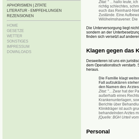
Zitat:
" ... hallo leute,
APHORISMEN | ZITATE
richtig schlechtes, sch
euch das Reinhard-Nie
LITERATUR - EMPFEHLUNGEN
Zustände. Eine Aufbewa
REZENSIONEN
Wilöhelmshavener. Die Fu
HOME
Die Unterversorgung liegt nich
GESETZE
sondern an der Unterbesetzung 
WETTER
finden sich versetzt auf andere
SONSTIGES
IMPRESSUM
Klagen gegen das 
DOWNLOADS
Desweiteren ist uns ein juristis
dem Operationstisch verstarb. 
heraus.
Die Familie klagt weit
Fall aufzuklären stehe
den Namen des Arztes
Zitat:
"... Zwar hat der 
außerhalb eines Rechtsst
Krankenunterlagen, sow
Berichte über Behandlu
Klinikträger ist auch g
behandelnden Arztes mitz
[Quelle: BGH Urteil vom
Personal