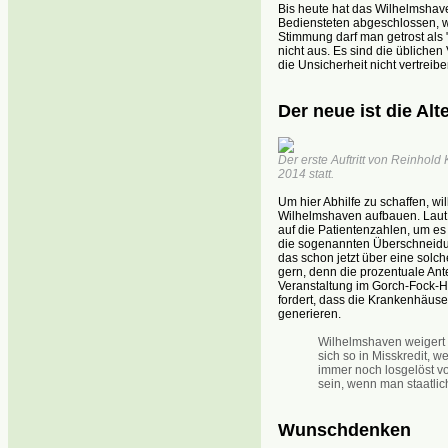
Bis heute hat das Wilhelmshave
Bediensteten abgeschlossen, w
Stimmung darf man getrost als 
nicht aus. Es sind die üblichen
die Unsicherheit nicht vertreib
Der neue ist die Alt
Der erste Auftritt von Reinhold
2014 statt.
Um hier Abhilfe zu schaffen, wi
Wilhelmshaven aufbauen. Laut 
auf die Patientenzahlen, um es
die sogenannten Überschneidu
das schon jetzt über eine solch
gern, denn die prozentuale Ante
Veranstaltung im Gorch-Fock-H
fordert, dass die Krankenhäu
generieren.
Wilhelmshaven weigert s
sich so in Misskredit,
immer noch losgelöst von
sein, wenn man staatli
Wunschdenken