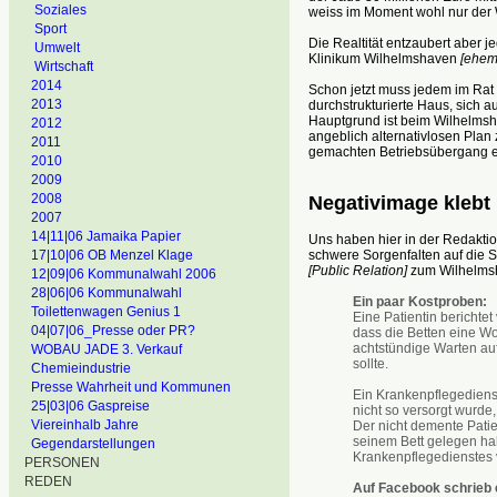
Soziales
weiss im Moment wohl nur der 
Sport
Die Realtität entzaubert aber
Umwelt
Klinikum Wilhelmshaven
[ehem
Wirtschaft
2014
Schon jetzt muss jedem im Rat k
2013
durchstrukturierte Haus, sich a
Hauptgrund ist beim Wilhelms
2012
angeblich alternativlosen Plan
2011
gemachten Betriebsübergang e
2010
2009
2008
Negativimage klebt
2007
14|11|06 Jamaika Papier
Uns haben hier in der Redaktio
schwere Sorgenfalten auf die 
17|10|06 OB Menzel Klage
[Public Relation]
zum Wilhelmsh
12|09|06 Kommunalwahl 2006
28|06|06 Kommunalwahl
Ein paar Kostproben:
Toilettenwagen Genius 1
Eine Patientin berichte
04|07|06_Presse oder PR?
dass die Betten eine W
achtstündige Warten auf
WOBAU JADE 3. Verkauf
sollte.
Chemieindustrie
Presse Wahrheit und Kommunen
Ein Krankenpflegediens
25|03|06 Gaspreise
nicht so versorgt wurde
Viereinhalb Jahre
Der nicht demente Pati
seinem Bett gelegen ha
Gegendarstellungen
Krankenpflegedienstes 
PERSONEN
REDEN
Auf Facebook schrieb 