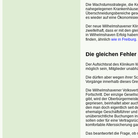
Die Wachstumsstrategie, die Ke
nahegelegenen Krankenhäusern,
Überschneidungsbereiche geset
es wieder auf eine Ökonomisie
Der neue Wilhelmshavener Klinik
zweifelhaft, dass er mit den gl
in Wilhelmshaven Erfolg haben 
finden, ähnlich
wie in Freiburg
.
Die gleichen Fehle
Der Aufsichtsrat des Klinikum W
möglich sein, Mitglieder unabhä
Die dürfen aber wegen ihrer Sc
Vorgänge innerhalb dieses Gr
Die Wilhelmshavener Volksvert
Fortschritt. Der einzige Gesells
gibt, wird der Oberbürgermeiste
gepriesen, beinhaltet aber auc
den man doch eigentlich seit d
ehemalge Geschäftsführer und d
unübersichtliche Buchungen in
sollen oder für eine Vertragsr
komfortable Alterssicherung gar
Das beantwortet die Frage, ob m