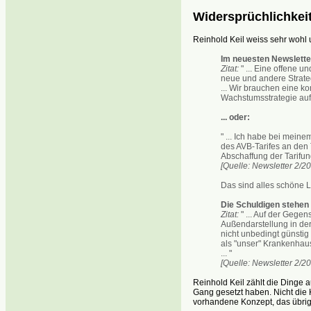
Widersprüchlichkei
Reinhold Keil weiss sehr wohl
Im neuesten Newslette
Zitat:
" ... Eine offene u
neue und andere Strategi
... Wir brauchen eine k
Wachstumsstrategie auf e
... oder:
" ... Ich habe bei meinem
des AVB-Tarifes an den
Abschaffung der Tarifungl
[Quelle: Newsletter 2/20
Das sind alles schöne Le
Die Schuldigen stehen 
Zitat:
" ... Auf der Gege
Außendarstellung in der
nicht unbedingt günstig
als "unser" Krankenhau
... "
[Quelle: Newsletter 2/20
Reinhold Keil zählt die Dinge a
Gang gesetzt haben. Nicht die K
vorhandene Konzept, das übrig