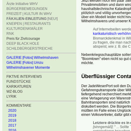
Jetzt werden noch ein paar Stel
Ärzte Initiative WHV
Privatimmobilien und dann wir
haushaltstechnische Katastro
BÜRGERBEWEGUNGEN
plötzlich und völlig unvorher
FREIZEIT | KULTUR IN WHV
über ein Modell leider nicht h
FÄKALIEN-EINLEITUNG
[NEU!]
Wilhelmshavens und unserer K
KNEIPEN | RESTAURANTS
KULTURDENKMÄLER
Auf Internetseiten wer
karikaturistisch verhöhn
RNK
Bismarckdenkmal in Wilh
Preis für Zivilcourage
zu fragen, die man nach
DEEP BLACK HOLE
abspeist, wie z. B. die 
SCHILDBÜRGERSTREICHE
Nebenkriegsschauplätze sollen
GALERIE [Fotos] Wilhelmshaven
"Boomtown" eben nicht so gut da
GALERIE [Fotos] Umzu
möchte.
Wilhelmshavener Momente
Überflüssiger Cont
FIKTIVE INTERVIEWS
FUNDSTÜCKE
Der JadeWeserPort soll den Dur
KARIKATUREN
Gefahrengutransporte über Wil
WZ-BLOG
tiefergehend recherchiert merkt
LYRIK
eine Verlagerung von Warenstr
Bahntransporten sind natürlich S
KOMMENTARE
diskutiert werden. Die BürgerI
müßten im Falle eines Unglücks
2020
einen Volksvertreter, dafür gi
2019
2018
Letztere drückte es in
2017
[sinngemäß]
: " ... Sol
2016
expolodieren brauchen wi