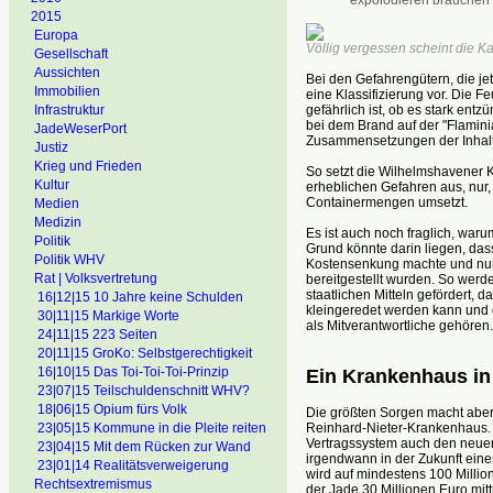
2015
Europa
Völlig vergessen scheint die Ka
Gesellschaft
Aussichten
Bei den Gefahrengütern, die je
Immobilien
eine Klassifizierung vor. Die 
gefährlich ist, ob es stark entz
Infrastruktur
bei dem Brand auf der "Flaminia
JadeWeserPort
Zusammensetzungen der Inhaltsst
Justiz
Krieg und Frieden
So setzt die Wilhelmshavener 
Kultur
erheblichen Gefahren aus, nur,
Containermengen umsetzt.
Medien
Medizin
Es ist auch noch fraglich, war
Politik
Grund könnte darin liegen, das
Politik WHV
Kostensenkung machte und nun 
Rat | Volksvertretung
bereitgestellt wurden. So werd
staatlichen Mitteln gefördert,
16|12|15 10 Jahre keine Schulden
kleingeredet werden kann und 
30|11|15 Markige Worte
als Mitverantwortliche gehören.
24|11|15 223 Seiten
20|11|15 GroKo: Selbstgerechtigkeit
16|10|15 Das Toi-Toi-Toi-Prinzip
Ein Krankenhaus in
23|07|15 Teilschuldenschnitt WHV?
18|06|15 Opium fürs Volk
Die größten Sorgen macht aber
Reinhard-Nieter-Krankenhaus.
23|05|15 Kommune in die Pleite reiten
Vertragssystem auch den neue
23|04|15 Mit dem Rücken zur Wand
irgendwann in der Zukunft ei
23|01|14 Realitätsverweigerung
wird auf mindestens 100 Millio
Rechtsextremismus
der Jade 30 Millionen Euro mitt