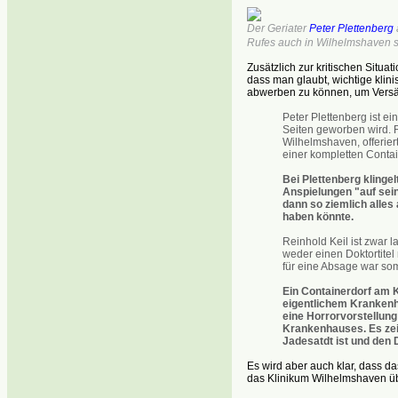
Der Geriater
Peter Plettenberg
Rufes auch in Wilhelmshaven s
Zusätzlich zur kritischen Situ
dass man glaubt, wichtige klin
abwerben zu können, um Versä
Peter Plettenberg ist e
Seiten geworben wird. R
Wilhelmshaven, offerier
einer kompletten Contai
Bei Plettenberg klinge
Anspielungen "auf sein
dann so ziemlich alles
haben könnte.
Reinhold Keil ist zwar 
weder einen Doktortitel
für eine Absage war som
Ein Containerdorf am K
eigentlichem Krankenh
eine Horrorvorstellun
Krankenhauses. Es zeig
Jadesatdt ist und den 
Es wird aber auch klar, dass d
das Klinikum Wilhelmshaven ü