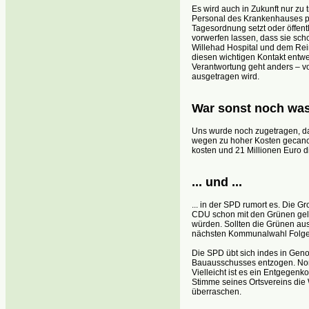
Es wird auch in Zukunft nur z
Personal des Krankenhauses p
Tagesordnung setzt oder öffent
vorwerfen lassen, dass sie sch
Willehad Hospital und dem Rei
diesen wichtigen Kontakt entw
Verantwortung geht anders – vo
ausgetragen wird.
War sonst noch wa
Uns wurde noch zugetragen, da
wegen zu hoher Kosten gecancelt
kosten und 21 Millionen Euro d
... und ...
... in der SPD rumort es. Die G
CDU schon mit den Grünen geli
würden. Sollten die Grünen au
nächsten Kommunalwahl Folge
Die SPD übt sich indes in Gen
Bauausschusses entzogen. Nor
Vielleicht ist es ein Entgegenk
Stimme seines Ortsvereins die 
überraschen.