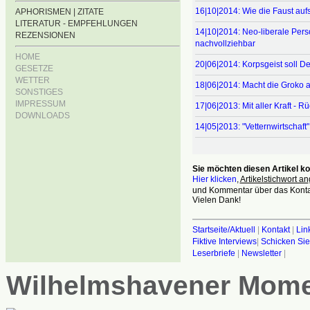
16|10|2014: Wie die Faust auf
APHORISMEN | ZITATE
LITERATUR - EMPFEHLUNGEN
14|10|2014: Neo-liberale Per
REZENSIONEN
nachvollziehbar
HOME
20|06|2014: Korpsgeist soll D
GESETZE
WETTER
18|06|2014: Macht die Groko
SONSTIGES
IMPRESSUM
17|06|2013: Mit aller Kraft - R
DOWNLOADS
14|05|2013: "Vetternwirtschaft" 
Sie möchten diesen Artikel 
Hier klicken
,
Artikelstichwort an
und Kommentar über das Kontak
Vielen Dank!
Startseite/Aktuell
|
Kontakt
|
Lin
Fiktive Interviews
|
Schicken Sie
Leserbriefe
|
Newsletter
|
Wilhelmshavener Mom