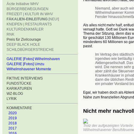
Ärzte Initiative WHV
Niemand, aber auch wir
BÜRGERBEWEGUNGEN
Wilhelmshavener Kommu
FREIZEIT | KULTUR IN WHV
Fenster hinausschmeiß
FÄKALIEN-EINLEITUNG
[NEU!]
KNEIPEN | RESTAURANTS
Als alles nicht mehr half, ent
versagt hatte. Gott sei Dank 
KULTURDENKMÄLER
Thema der Sitzung, denn das w
RNK
für geschätzt 130 Millionen Eu
Preis für Zivilcourage
mindestens 60 Millionen so gar
DEEP BLACK HOLE
passt.
SCHILDBÜRGERSTREICHE
Im Vertrag des städtisc
irgendwo wie beiläufig 
GALERIE [Fotos] Wilhelmshaven
Aktiengesellschaft. Das
GALERIE [Fotos] Umzu
wird. Die nennen sehr 
Wilhelmshavener Momente
aber zählt die Steuerve
Krankenhäuser in priva
FIKTIVE INTERVIEWS
dann die üblichen Rest
FUNDSTÜCKE
ein privater Vorstand bra
KARIKATUREN
Egal, wir haben doch als Able
WZ-BLOG
Nähe zum finanziellen Abgrund
LYRIK
KOMMENTARE
Nicht mehr nachvol
2020
2019
2018
Trotz der aufgezeigten Vorteile 
2017
Wilhelmshavener Berufsfeuerwe
2016