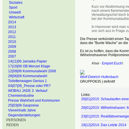
Soziales
Kurz vor Abstimmung me
Sport
nach einem flammenden 
Umwelt
Verwaltungschef doch b
Wirtschaft
bei der Kommunalaufsicht
2014
In Hannover wird man s
2013
von sich aus in Frage z
2012
2011
Die Presse verkündet einen Ta
2010
dass die "Bunte Wache" an die 
2009
Es ist zu hoffen, dass die Komm
2008
Wilhelmshavener Politprominenz,
2007
14|11|06 Jamaika Papier
Ahoi
-
Empört Euch
!
17|10|06 OB Menzel Klage
12|09|06 Kommunalwahl 2006
28|06|06 Kommunalwahl
Wolf-Dietrich Hufenbach
Toilettenwagen Genius 1
GRUPPO635 | definitif
04|07|06_Presse oder PR?
WOBAU JADE 3. Verkauf
Links:
Chemieindustrie
26|01|2015: Schaulaufen eine
Presse Wahrheit und Kommunen
25|03|06 Gaspreise
26|01|2015: Wilhelmshaven: M
Viereinhalb Jahre
Gegendarstellungen
23|01|2015: Realitätsverweig
PERSONEN
19|12|2014: Das Letzte 2014
REDEN