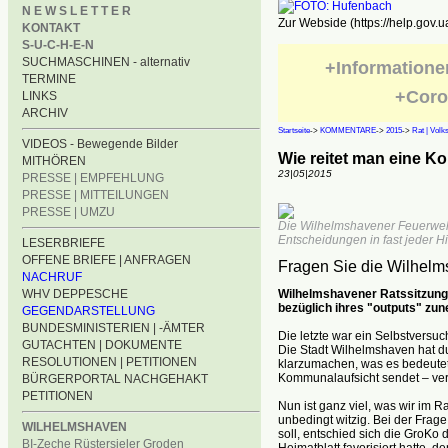
N E W S L E T T E R
Zur Webside (https://help.gov.u
KONTAKT
S-U-C-H-E-N
SUCHMASCHINEN - alternativ
+Informatione
TERMINE
+Coro
LINKS
ARCHIV
Startseite
->
KOMMENTARE
->
2015
->
Rat | Volk
VIDEOS - Bewegende Bilder
Wie reitet man eine K
MITHÖREN
23|05|2015
PRESSE | EMPFEHLUNG
PRESSE | MITTEILUNGEN
PRESSE | UMZU
Die Wilhelmshavener Feuerwehr
Entscheidungen in fast jeder Hi
LESERBRIEFE
OFFENE BRIEFE | ANFRAGEN
Fragen Sie die Wilhel
NACHRUF
Wilhelmshavener Ratssitzunge
WHV DEPPESCHE
bezüglich ihres "outputs" zu
GEGENDARSTELLUNG
BUNDESMINISTERIEN | -ÄMTER
Die letzte war ein Selbstversuc
GUTACHTEN | DOKUMENTE
Die Stadt Wilhelmshaven hat d
RESOLUTIONEN | PETITIONEN
klarzumachen, was es bedeutet
Kommunalaufsicht sendet – ve
BÜRGERPORTAL NACHGEHAKT
PETITIONEN
Nun ist ganz viel, was wir im Ra
unbedingt witzig. Bei der Frag
WILHELMSHAVEN
soll, entschied sich die GroKo
BI-Zeche Rüstersieler Groden
Heimatblatt favorisiert hatte, 