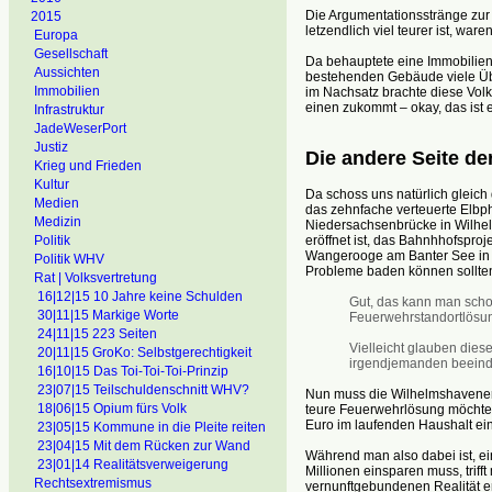
Die Argumentationsstränge zu
2015
letzendlich viel teurer ist, war
Europa
Gesellschaft
Da behauptete eine Immobilienf
Aussichten
bestehenden Gebäude viele Übe
Immobilien
im Nachsatz brachte diese Vol
einen zukommt – okay, das ist e
Infrastruktur
JadeWeserPort
Justiz
Die andere Seite de
Krieg und Frieden
Kultur
Da schoss uns natürlich gleic
Medien
das zehnfache verteuerte Elbp
Medizin
Niedersachsenbrücke in Wilhelm
eröffnet ist, das Bahnhhofsproj
Politik
Wangerooge am Banter See in W
Politik WHV
Probleme baden können sollte
Rat | Volksvertretung
16|12|15 10 Jahre keine Schulden
Gut, das kann man schon
30|11|15 Markige Worte
Feuerwehrstandortlösung
24|11|15 223 Seiten
Vielleicht glauben dies
20|11|15 GroKo: Selbstgerechtigkeit
irgendjemanden beeindr
16|10|15 Das Toi-Toi-Toi-Prinzip
23|07|15 Teilschuldenschnitt WHV?
Nun muss die Wilhelmshavener 
18|06|15 Opium fürs Volk
teure Feuerwehrlösung möchte, 
Euro im laufenden Haushalt ei
23|05|15 Kommune in die Pleite reiten
23|04|15 Mit dem Rücken zur Wand
Während man also dabei ist, e
23|01|14 Realitätsverweigerung
Millionen einsparen muss, trif
Rechtsextremismus
vernunftgebundenen Realität e