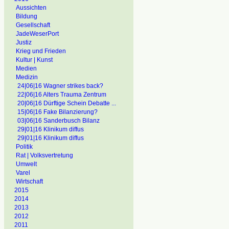
Aussichten
Bildung
Gesellschaft
JadeWeserPort
Justiz
Krieg und Frieden
Kultur | Kunst
Medien
Medizin
24|06|16 Wagner strikes back?
22|06|16 Alters Trauma Zentrum
20|06|16 Dürftige Schein Debatte ...
15|06|16 Fake Bilanzierung?
03|06|16 Sanderbusch Bilanz
29|01|16 Klinikum diffus
29|01|16 Klinikum diffus
Politik
Rat | Volksvertretung
Umwelt
Varel
Wirtschaft
2015
2014
2013
2012
2011