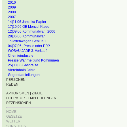
2010
2009
2008
2007
14|11|06 Jamaika Papier
17|10|06 OB Menzel Klage
12|09|06 Kommunalwahl 2006
28|06|06 Kommunalwahl
Toilettenwagen Genius 1
04|07|06_Presse oder PR?
WOBAU JADE 3. Verkauf
Chemieindustrie
Presse Wahrheit und Kommunen
25|03|06 Gaspreise
Viereinhalb Jahre
Gegendarstellungen
PERSONEN
REDEN
APHORISMEN | ZITATE
LITERATUR - EMPFEHLUNGEN
REZENSIONEN
HOME
GESETZE
WETTER
SONSTIGES