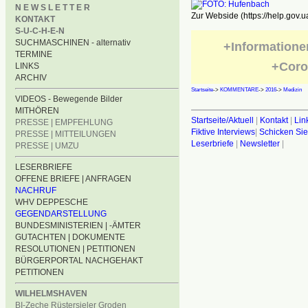
N E W S L E T T E R
Zur Webside (https://help.gov.u
KONTAKT
S-U-C-H-E-N
SUCHMASCHINEN - alternativ
+Informatione
TERMINE
+Coro
LINKS
ARCHIV
Startseite
->
KOMMENTARE
->
2016
->
Medizin
VIDEOS - Bewegende Bilder
MITHÖREN
Startseite/Aktuell
|
Kontakt
|
Lin
PRESSE | EMPFEHLUNG
Fiktive Interviews
|
Schicken Sie
PRESSE | MITTEILUNGEN
Leserbriefe
|
Newsletter
|
PRESSE | UMZU
LESERBRIEFE
OFFENE BRIEFE | ANFRAGEN
NACHRUF
WHV DEPPESCHE
GEGENDARSTELLUNG
BUNDESMINISTERIEN | -ÄMTER
GUTACHTEN | DOKUMENTE
RESOLUTIONEN | PETITIONEN
BÜRGERPORTAL NACHGEHAKT
PETITIONEN
WILHELMSHAVEN
BI-Zeche Rüstersieler Groden