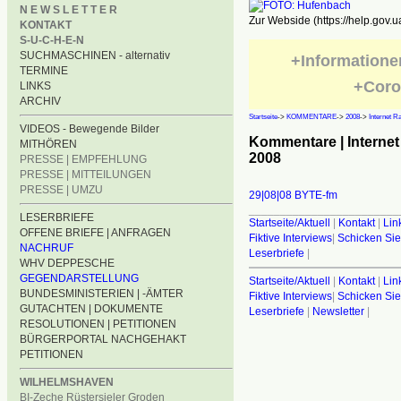
N E W S L E T T E R
Zur Webside (https://help.gov.u
KONTAKT
S-U-C-H-E-N
SUCHMASCHINEN - alternativ
+Informatione
TERMINE
+Coro
LINKS
ARCHIV
Startseite
->
KOMMENTARE
->
2008
->
Internet R
VIDEOS - Bewegende Bilder
Kommentare | Internet
MITHÖREN
2008
PRESSE | EMPFEHLUNG
PRESSE | MITTEILUNGEN
PRESSE | UMZU
29|08|08 BYTE-fm
________________________
LESERBRIEFE
Startseite/Aktuell
|
Kontakt
|
Lin
OFFENE BRIEFE | ANFRAGEN
Fiktive Interviews
|
Schicken Sie
NACHRUF
Leserbriefe
|
WHV DEPPESCHE
GEGENDARSTELLUNG
Startseite/Aktuell
|
Kontakt
|
Lin
BUNDESMINISTERIEN | -ÄMTER
Fiktive Interviews
|
Schicken Sie
GUTACHTEN | DOKUMENTE
Leserbriefe
|
Newsletter
|
RESOLUTIONEN | PETITIONEN
BÜRGERPORTAL NACHGEHAKT
PETITIONEN
WILHELMSHAVEN
BI-Zeche Rüstersieler Groden