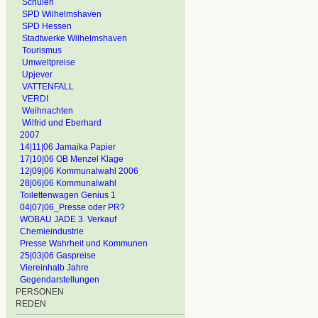
Schulen
SPD Wilhelmshaven
SPD Hessen
Stadtwerke Wilhelmshaven
Tourismus
Umweltpreise
Upjever
VATTENFALL
VERDI
Weihnachten
Wilfrid und Eberhard
2007
14|11|06 Jamaika Papier
17|10|06 OB Menzel Klage
12|09|06 Kommunalwahl 2006
28|06|06 Kommunalwahl
Toilettenwagen Genius 1
04|07|06_Presse oder PR?
WOBAU JADE 3. Verkauf
Chemieindustrie
Presse Wahrheit und Kommunen
25|03|06 Gaspreise
Viereinhalb Jahre
Gegendarstellungen
PERSONEN
REDEN