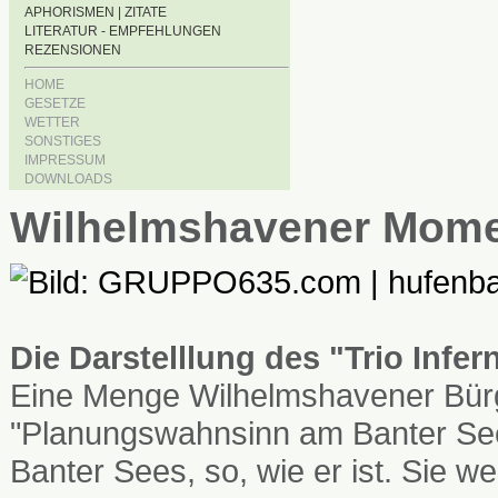
APHORISMEN | ZITATE
LITERATUR - EMPFEHLUNGEN
REZENSIONEN
HOME
GESETZE
WETTER
SONSTIGES
IMPRESSUM
DOWNLOADS
Wilhelmshavener Mom
Die Darstelllung des "Trio Infe
Eine Menge Wilhelmshavener Bürg
"Planungswahnsinn am Banter See
Banter Sees, so, wie er ist. Sie