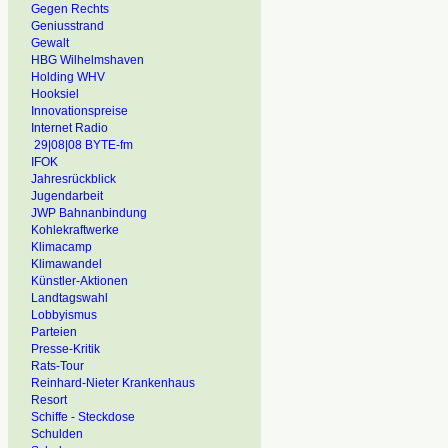
Gegen Rechts
Geniusstrand
Gewalt
HBG Wilhelmshaven
Holding WHV
Hooksiel
Innovationspreise
Internet Radio
29|08|08 BYTE-fm
IFOK
Jahresrückblick
Jugendarbeit
JWP Bahnanbindung
Kohlekraftwerke
Klimacamp
Klimawandel
Künstler-Aktionen
Landtagswahl
Lobbyismus
Parteien
Presse-Kritik
Rats-Tour
Reinhard-Nieter Krankenhaus
Resort
Schiffe - Steckdose
Schulden