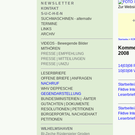
N E W S L E T T E R
Zur Websid
KONTAKT
S-U-C-H-E-N
SUCHMASCHINEN - alternativ
+
TERMINE
LINKS
ARCHIV
Startseite
->
KO
VIDEOS - Bewegende Bilder
Kommen
MITHÖREN
2008
PRESSE | EMPFEHLUNG
PRESSE | MITTEILUNGEN
PRESSE | UMZU
14|03|08 
10|03|08 
LESERBRIEFE
OFFENE BRIEFE | ANFRAGEN
NACHRUF
Startseite/
WHV DEPPESCHE
Fiktive In
GEGENDARSTELLUNG
Leserbrie
BUNDESMINISTERIEN | -ÄMTER
GUTACHTEN | DOKUMENTE
Startseite/
RESOLUTIONEN | PETITIONEN
Fiktive In
BÜRGERPORTAL NACHGEHAKT
Leserbrie
PETITIONEN
WILHELMSHAVEN
BI-Zeche Rüstersieler Groden