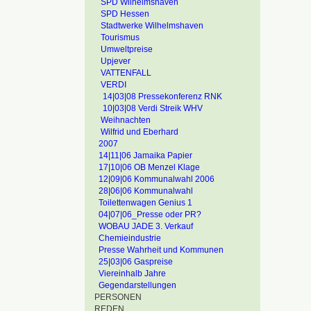
SPD Wilhelmshaven
SPD Hessen
Stadtwerke Wilhelmshaven
Tourismus
Umweltpreise
Upjever
VATTENFALL
VERDI
14|03|08 Pressekonferenz RNK
10|03|08 Verdi Streik WHV
Weihnachten
Wilfrid und Eberhard
2007
14|11|06 Jamaika Papier
17|10|06 OB Menzel Klage
12|09|06 Kommunalwahl 2006
28|06|06 Kommunalwahl
Toilettenwagen Genius 1
04|07|06_Presse oder PR?
WOBAU JADE 3. Verkauf
Chemieindustrie
Presse Wahrheit und Kommunen
25|03|06 Gaspreise
Viereinhalb Jahre
Gegendarstellungen
PERSONEN
REDEN