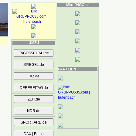
Mixt "NGO´s"
UMZU
PARTEIEN