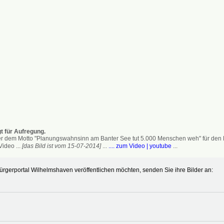
t für Aufregung.
 dem Motto "Planungswahnsinn am Banter See tut 5.000 Menschen weh" für den Erh
ideo ...
[das Bild ist vom 15-07-2014]
...
.... zum Video | youtube
...
gerportal Wilhelmshaven veröffentlichen möchten, senden Sie ihre Bilder an: