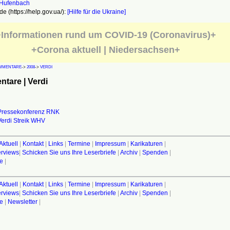
e (https://help.gov.ua/):
[Hilfe für die Ukraine]
Informationen rund um COVID-19 (Coronavirus)+
+Corona aktuell | Niedersachsen+
MMENTARE
->
2008
->
VERDI
tare | Verdi
Pressekonferenz RNK
Verdi Streik WHV
Aktuell
|
Kontakt
|
Links
|
Termine
|
Impressum
|
Karikaturen
|
terviews
|
Schicken Sie uns Ihre Leserbriefe
|
Archiv
|
Spenden
|
fe
|
Aktuell
|
Kontakt
|
Links
|
Termine
|
Impressum
|
Karikaturen
|
terviews
|
Schicken Sie uns Ihre Leserbriefe
|
Archiv
|
Spenden
|
fe
|
Newsletter
|