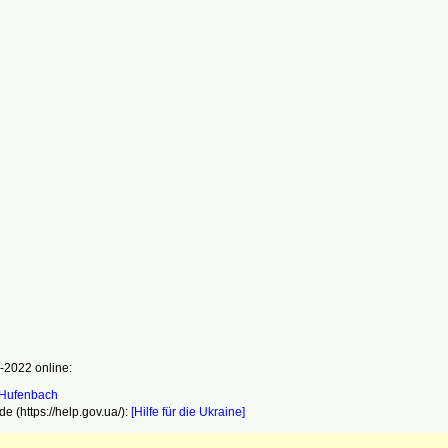
-2022 online:
e (https://help.gov.ua/):
[Hilfe für die Ukraine]