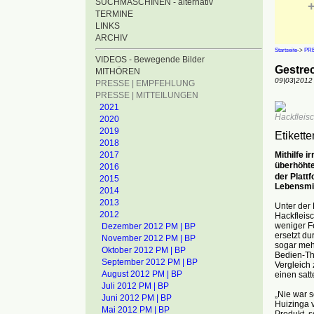
SUCHMASCHINEN - alternativ
+
TERMINE
LINKS
ARCHIV
Startseite
->
PRE
VIDEOS - Bewegende Bilder
Gestrec
MITHÖREN
09|03|2012
PRESSE | EMPFEHLUNG
PRESSE | MITTEILUNGEN
2021
Hackfleisc
2020
2019
Etikett
2018
Mithilfe 
2017
überhöhte
2016
der Platt
2015
Lebensmit
2014
2013
Unter der 
2012
Hackfleis
weniger Fe
Dezember 2012 PM | BP
ersetzt du
November 2012 PM | BP
sogar mehr
Oktober 2012 PM | BP
Bedien-Th
September 2012 PM | BP
Vergleich
August 2012 PM | BP
einen satt
Juli 2012 PM | BP
„Nie war s
Juni 2012 PM | BP
Huizinga v
Mai 2012 PM | BP
Produkt, s