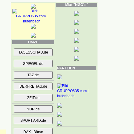
Mixt "NGO´s"
UMZU
PARTEIEN