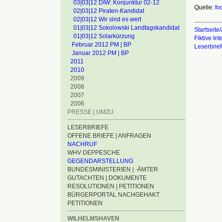
03|03|12 DIW: Konjunktur 02-12
Quelle:
fo
02|03|12 Piraten-Kandidat
02|03|12 Wir sind es wert
01|03|12 Sokolowski Landtagskandidat
Startseite/
01|03|12 Solarkürzung
Fiktive In
Februar 2012 PM | BP
Leserbrie
Januar 2012 PM | BP
2011
2010
2009
2008
2007
2006
PRESSE | UMZU
LESERBRIEFE
OFFENE BRIEFE | ANFRAGEN
NACHRUF
WHV DEPPESCHE
GEGENDARSTELLUNG
BUNDESMINISTERIEN | -ÄMTER
GUTACHTEN | DOKUMENTE
RESOLUTIONEN | PETITIONEN
BÜRGERPORTAL NACHGEHAKT
PETITIONEN
WILHELMSHAVEN