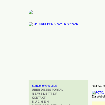
Startseite/ Aktuelles
Seit 24-03
ÜBER DIESES PORTAL
N E W S L E T T E R
Zur Websid
KONTAKT
S-U-C-H-E-N