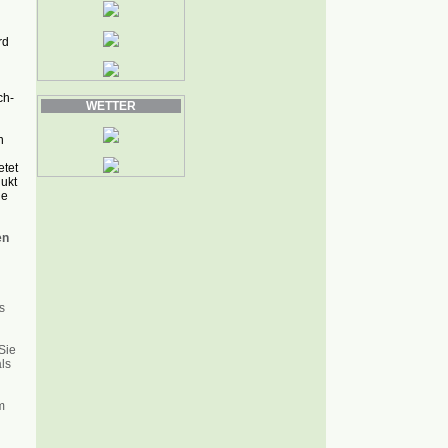
rd
ch-
WETTER
n
etet
ukt
ie
en
s
Sie
ls
mm