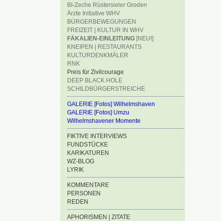
BI-Zeche Rüstersieler Groden
Ärzte Initiative WHV
BÜRGERBEWEGUNGEN
FREIZEIT | KULTUR IN WHV
FÄKALIEN-EINLEITUNG
[NEU!]
KNEIPEN | RESTAURANTS
KULTURDENKMÄLER
RNK
Preis für Zivilcourage
DEEP BLACK HOLE
SCHILDBÜRGERSTREICHE
GALERIE [Fotos] Wilhelmshaven
GALERIE [Fotos] Umzu
Wilhelmshavener Momente
FIKTIVE INTERVIEWS
FUNDSTÜCKE
KARIKATUREN
WZ-BLOG
LYRIK
KOMMENTARE
PERSONEN
REDEN
APHORISMEN | ZITATE