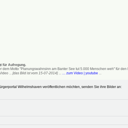
t für Aufregung.
 dem Motto "Planungswahnsinn am Banter See tut 5.000 Menschen weh" für den Erh
ideo ...
[das Bild ist vom 15-07-2014]
...
.... zum Video | youtube
...
gerportal Wilhelmshaven veröffentlichen möchten, senden Sie ihre Bilder an: