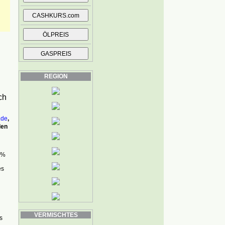
REGION
ch
.de
,
den
 %
es
VERMISCHTES
s