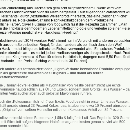
Vital Zubereitung aus Hackfleisch gemischt mit pflanzlichem Eiweiß“ wird vom
ischen Fleischkonzern Vion für Netto hergestellt. Laut zugehöriger Patentschrift wi
Fleischanteil durch „texturiertes Weizenprotein“ ersetzt, das eine „fleischähnliche“
z aufweise. Rote-Beete-Saft und Paprikaextrakt geben dem Produkt eine
nliche Farbe“. Oliver Huizinga von foodwatch fasst die Rezeptur zusammen: „Man
f in die Trickkiste der modernen Lebensmitteltechnologie und verleihe so einer Fleis
izen-Pampe möglichst viel Hackfleisch-Feeling.“
behinweis auf „30 % weniger Fett“ stimmt nur im Vergleich mit anderem verpackte
h aus dem Selbstbedien-Regal, für das – anders als bei frisch durch den Wolf
Hack – meist billigeres, fettreiches Fleisch verwendet wird. Ein solches Produkt bi
nter ebenfalls an – es kostet jedoch weitaus weniger als das gestreckte Hack-Prod
et pro Kilogramm ca. 4 Euro für reines Hackfleisch, dagegen rund 5,50 Euro für d
 Variante – ein Preisaufschlag von mehr als 30 Prozent].
ch andere als fettreduziert oder „Light“-Variante beworbene Produkte entpupp
ch als gestreckte Varianten des Originals – und damit als teurer
ikettenschwindel:
ie „Thomy lég?re leichter als Mayonnaise“ von Nestlé besteht nicht wie echte
yonnaise hauptsächlich aus Öl und Eigelb, sondern zum Großteil aus Wasser – da
nnten Verbraucher aber auch selbst in Mayonnaise rühren.
uch die „Kokosnussmilch light“ von Exotic Food besteht in erster Linie aus Wasser. 
thält gerade einmal 23 Prozent Kokosnuss, ist aber nur etwa 10 Prozent günstiger a
s „Original“ vom selben Hersteller mit einem Kokosnuss-Anteil von 85 Prozent.
nilever streckt seinen Butterersatz „Lätta & luftig“ mit Luft. Das Ergebnis: 320 Gra
r mit Stickstoff aufgeschlagenen Halbfettmargarine kosten genau so viel wie 500
amm normale Lätta.