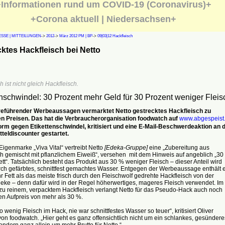
Informationen rund um COVID-19 (Coronavirus)+
+Corona aktuell | Niedersachsen+
SSE | MITTEILUNGEN
->
2012
->
März 2012 PM | BP
->
09|03|12 Hackfleisch
ktes Hackfleisch bei Netto
h ist nicht gleich Hackfleisch.
enschwindel: 30 Prozent mehr Geld für 30 Prozent weniger Fleis
irreführender Werbeaussagen vermarktet Netto gestrecktes Hackfleisch zu
n Preisen. Das hat die Verbraucherorganisation foodwatch auf
www.abgespeist
form gegen Etikettenschwindel, kritisiert und eine E-Mail-Beschwerdeaktion an 
teldiscounter gestartet.
Eigenmarke „Viva Vital“ vertreibt Netto
[Edeka-Gruppe]
eine „Zubereitung aus
ch gemischt mit pflanzlichem Eiweiß“, versehen mit dem Hinweis auf angeblich „30
tt“. Tatsächlich besteht das Produkt aus 30 % weniger Fleisch – dieser Anteil wird
rch gefärbtes, schnittfest gemachtes Wasser. Entgegen der Werbeaussage enthält 
 Fett als das meiste frisch durch den Fleischwolf gedrehte Hackfleisch von der
eke – denn dafür wird in der Regel höherwertiges, mageres Fleisch verwendet. Im
 zu reinem, verpacktem Hackfleisch verlangt Netto für das Pseudo-Hack auch noch
en Aufpreis von mehr als 30 %.
o wenig Fleisch im Hack, nie war schnittfestes Wasser so teuer“, kritisiert Oliver
on foodwatch. „Hier geht es ganz offensichtlich nicht um ein schlankes, gesündere
ondern ganz allein um mehr Brutto für Netto.“