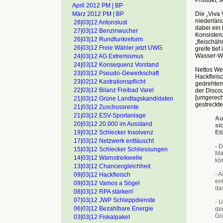
April 2012 PM | BP
Die „Viva 
März 2012 PM | BP
niederländ
28|03|12 Antonslust
dabei ein 
27|03|12 Benzinwucher
Konsisten
26|03|12 Rundfunkreform
„fleischäh
26|03|12 Freie Wähler jetzt UWG
greife tie
Wasser-We
24|03|12 AG Extremismus
24|03|12 Konsequenz Vorstand
Nettos Wer
23|03|12 Pseudo-Gewerkschaft
Hackfleisc
23|02|12 Kastrationspflicht
gedrehtem 
22|03|12 Bilanz Freibad Varel
der Discou
[umgerechn
21|03|12 Grüne Landtagskandidaten
gestreckte
21|03|12 Zuschussrente
21|03|12 ESV-Sportanlage
Au
20|03|12 20.000 im Ausstand
si
Et
19|03|12 Schlecker Insolvenz
17|03|12 Netzwerk enttäuscht
- D
15|03|12 Schlecker Schliessungen
Ma
14|03|12 Warnstreikwelle
kö
13|03|12 Chancengleichheit
- A
09|03|12 Hackfleisch
en
09|03|12 Vamos a Sögel
da
08|03|12 RPA stärken!
07|03|12 JWP Schleppdienste
- U
06|03|12 Bezahlbare Energie
de
Gr
03|03|12 Fiskalpaket