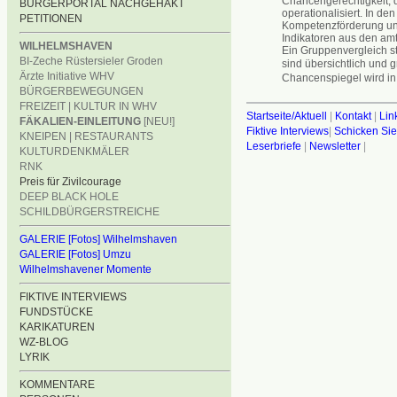
Chancengerechtigkeit, 
BÜRGERPORTAL NACHGEHAKT
operationalisiert. In de
PETITIONEN
Kompetenzförderung und
Indikatoren aus den amt
WILHELMSHAVEN
Ein Gruppenvergleich st
BI-Zeche Rüstersieler Groden
sind übersichtlich und g
Ärzte Initiative WHV
Chancenspiegel wird i
BÜRGERBEWEGUNGEN
FREIZEIT | KULTUR IN WHV
Startseite/Aktuell
|
Kontakt
|
Lin
FÄKALIEN-EINLEITUNG
[NEU!]
Fiktive Interviews
|
Schicken Sie
KNEIPEN | RESTAURANTS
Leserbriefe
|
Newsletter
|
KULTURDENKMÄLER
RNK
Preis für Zivilcourage
DEEP BLACK HOLE
SCHILDBÜRGERSTREICHE
GALERIE [Fotos] Wilhelmshaven
GALERIE [Fotos] Umzu
Wilhelmshavener Momente
FIKTIVE INTERVIEWS
FUNDSTÜCKE
KARIKATUREN
WZ-BLOG
LYRIK
KOMMENTARE