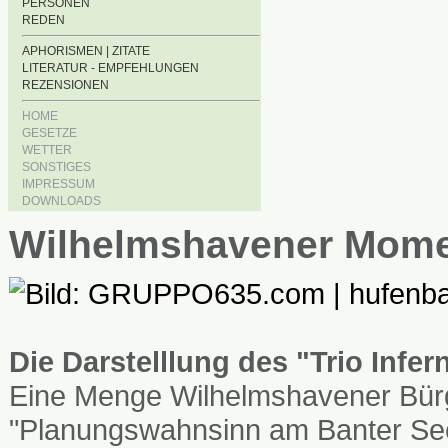
PERSONEN
REDEN
APHORISMEN | ZITATE
LITERATUR - EMPFEHLUNGEN
REZENSIONEN
HOME
GESETZE
WETTER
SONSTIGES
IMPRESSUM
DOWNLOADS
Wilhelmshavener Mom
Die Darstelllung des "Trio Infe
Eine Menge Wilhelmshavener Bürg
"Planungswahnsinn am Banter See