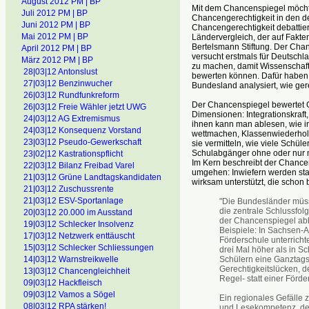
August 2012 PM | BP
Mit dem Chancenspiegel möchte
Juli 2012 PM | BP
Chancengerechtigkeit in den de
Juni 2012 PM | BP
Chancengerechtigkeit debattiert
Mai 2012 PM | BP
Ländervergleich, der auf Fakten
Bertelsmann Stiftung. Der Chanc
April 2012 PM | BP
versucht erstmals für Deutschl
März 2012 PM | BP
zu machen, damit Wissenschaft 
28|03|12 Antonslust
bewerten können. Dafür haben d
27|03|12 Benzinwucher
Bundesland analysiert, wie gere
26|03|12 Rundfunkreform
Der Chancenspiegel bewertet Ge
26|03|12 Freie Wähler jetzt UWG
Dimensionen: Integrationskraft
24|03|12 AG Extremismus
ihnen kann man ablesen, wie in
24|03|12 Konsequenz Vorstand
wettmachen, Klassenwiederho
23|03|12 Pseudo-Gewerkschaft
sie vermitteln, wie viele Schül
Schulabgänger ohne oder nur m
23|02|12 Kastrationspflicht
Im Kern beschreibt der Chancen
22|03|12 Bilanz Freibad Varel
umgehen: Inwiefern werden sta
21|03|12 Grüne Landtagskandidaten
wirksam unterstützt, die schon 
21|03|12 Zuschussrente
21|03|12 ESV-Sportanlage
"Die Bundesländer müsse
die zentrale Schlussfo
20|03|12 20.000 im Ausstand
der Chancenspiegel abb
19|03|12 Schlecker Insolvenz
Beispiele: In Sachsen-An
17|03|12 Netzwerk enttäuscht
Förderschule unterrich
15|03|12 Schlecker Schliessungen
drei Mal höher als in S
Schülern eine Ganztagss
14|03|12 Warnstreikwelle
Gerechtigkeitslücken, 
13|03|12 Chancengleichheit
Regel- statt einer Förd
09|03|12 Hackfleisch
09|03|12 Vamos a Sögel
Ein regionales Gefälle
08|03|12 RPA stärken!
und Lesekompetenz, der 