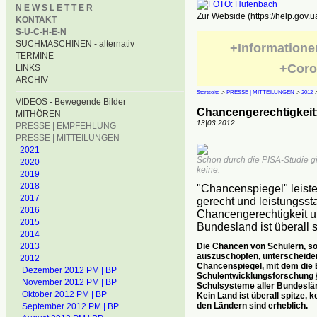
N E W S L E T T E R
Zur Webside (https://help.gov.u
KONTAKT
S-U-C-H-E-N
SUCHMASCHINEN - alternativ
+Informatione
TERMINE
+Coro
LINKS
ARCHIV
Startseite
->
PRESSE | MITTEILUNGEN
->
2012
-
VIDEOS - Bewegende Bilder
Chancengerechtigkeit:
MITHÖREN
13|03|2012
PRESSE | EMPFEHLUNG
PRESSE | MITTEILUNGEN
2021
Schon durch die PISA-Studie g
2020
keine.
2019
2018
"Chancenspiegel" leist
2017
gerecht und leistungsst
2016
Chancengerechtigkeit un
2015
Bundesland ist überall s
2014
Die Chancen von Schülern, soz
2013
auszuschöpfen, unterscheiden
2012
Chancenspiegel, mit dem die B
Dezember 2012 PM | BP
Schulentwicklungsforschung
November 2012 PM | BP
Schulsysteme aller Bundeslän
Oktober 2012 PM | BP
Kein Land ist überall spitze, 
den Ländern sind erheblich.
September 2012 PM | BP