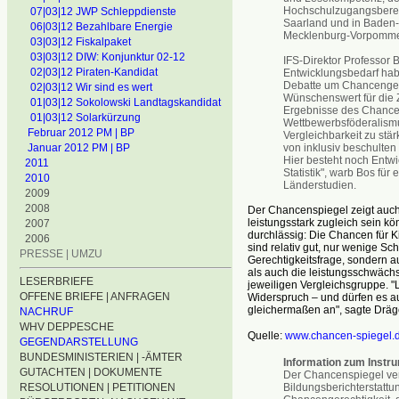
Hochschulzugangsberech
07|03|12 JWP Schleppdienste
Saarland und in Baden-W
06|03|12 Bezahlbare Energie
Mecklenburg-Vorpommer
03|03|12 Fiskalpaket
03|03|12 DIW: Konjunktur 02-12
IFS-Direktor Professor
02|03|12 Piraten-Kandidat
Entwicklungsbedarf habe
Debatte um Chancengerec
02|03|12 Wir sind es wert
Wünschenswert für die Z
01|03|12 Sokolowski Landtagskandidat
Ergebnisse des Chancen
01|03|12 Solarkürzung
Wettbewerbsföderalismus
Februar 2012 PM | BP
Vergleichbarkeit zu stä
von inklusiv beschulten
Januar 2012 PM | BP
Hier besteht noch Entwi
2011
Statistik", warb Bos fü
2010
Länderstudien.
2009
2008
Der Chancenspiegel zeigt auch
leistungsstark zugleich sein k
2007
durchlässig: Die Chancen für 
2006
sind relativ gut, nur wenige Sc
PRESSE | UMZU
Gerechtigkeitsfrage, sondern a
als auch die leistungsschwäch
LESERBRIEFE
jeweiligen Vergleichsgruppe. "
OFFENE BRIEFE | ANFRAGEN
Widerspruch – und dürfen es auc
gleichermaßen an", sagte Dräg
NACHRUF
WHV DEPPESCHE
Quelle:
www.chancen-spiegel.
GEGENDARSTELLUNG
BUNDESMINISTERIEN | -ÄMTER
Information zum Instr
GUTACHTEN | DOKUMENTE
Der Chancenspiegel vers
Bildungsberichterstattu
RESOLUTIONEN | PETITIONEN