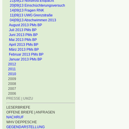
21|09|13 Nordfrost Erbpacht
20|09|13 Einschüchterungsversuch
14|09|13 Fragen RNK
11|09|13 UWG Grenzstraße
04|09|13 Abschwimmen 2013
August 2013 PMs BP
Juli 2013 PMs BP
Juni 2013 PMs BP
Mai 2013 PMs BP
April 2013 PMs BP
März 2013 PMs BP
Februar 2013 PMs BP
Januar 2013 PMs BP
2012
2011
2010
2009
2008
2007
2006
PRESSE | UMZU
LESERBRIEFE
OFFENE BRIEFE | ANFRAGEN
NACHRUF
WHV DEPPESCHE
GEGENDARSTELLUNG