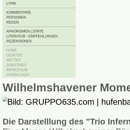
LYRIK
KOMMENTARE
PERSONEN
REDEN
APHORISMEN | ZITATE
LITERATUR - EMPFEHLUNGEN
REZENSIONEN
HOME
GESETZE
WETTER
SONSTIGES
IMPRESSUM
DOWNLOADS
Wilhelmshavener Mom
Die Darstelllung des "Trio Infe