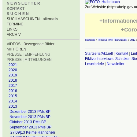
N E W S L E T T E R
Zur Webside (https://help.gov.u
KONTAKT
S-U-C-H-E-N
SUCHMASCHINEN - alternativ
+Informatione
TERMINE
+Coro
LINKS
ARCHIV
Startseite
->
PRESSE | MITTEILUNGEN
->
2013
-
VIDEOS - Bewegende Bilder
MITHÖREN
Startseite/Aktuell
|
Kontakt
|
Lin
PRESSE | EMPFEHLUNG
Fiktive Interviews
|
Schicken Sie
PRESSE | MITTEILUNGEN
Leserbriefe
|
Newsletter
|
2021
2020
2019
2018
2017
2016
2015
2014
2013
Dezember 2013 PMs BP
November 2013 PMs BP
Oktober 2013 PMs BP
September 2013 PMs BP
27|09|13 Keime Hähnchen