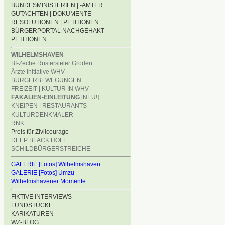
BUNDESMINISTERIEN | -ÄMTER
GUTACHTEN | DOKUMENTE
RESOLUTIONEN | PETITIONEN
BÜRGERPORTAL NACHGEHAKT
PETITIONEN
WILHELMSHAVEN
BI-Zeche Rüstersieler Groden
Ärzte Initiative WHV
BÜRGERBEWEGUNGEN
FREIZEIT | KULTUR IN WHV
FÄKALIEN-EINLEITUNG
[NEU!]
KNEIPEN | RESTAURANTS
KULTURDENKMÄLER
RNK
Preis für Zivilcourage
DEEP BLACK HOLE
SCHILDBÜRGERSTREICHE
GALERIE [Fotos] Wilhelmshaven
GALERIE [Fotos] Umzu
Wilhelmshavener Momente
FIKTIVE INTERVIEWS
FUNDSTÜCKE
KARIKATUREN
WZ-BLOG