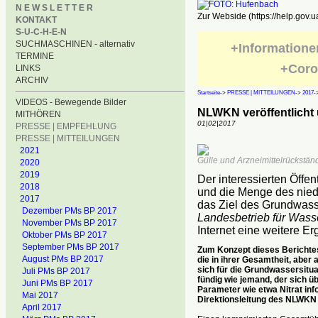
N E W S L E T T E R
Zur Webside (https://help.gov.u
KONTAKT
S-U-C-H-E-N
SUCHMASCHINEN - alternativ
+Informatione
TERMINE
+Coro
LINKS
ARCHIV
Startseite
->
PRESSE | MITTEILUNGEN
->
2017
-
VIDEOS - Bewegende Bilder
NLWKN veröffentlicht
MITHÖREN
01|02|2017
PRESSE | EMPFEHLUNG
PRESSE | MITTEILUNGEN
2021
Gülle und Arzneimittelrückstä
2020
2019
Der interessierten Öffe
2018
und die Menge des nied
2017
das Ziel des Grundwas
Dezember PMs BP 2017
Landesbetrieb für Wasse
November PMs BP 2017
Internet eine weitere Er
Oktober PMs BP 2017
September PMs BP 2017
Zum Konzept dieses Berichtes
August PMs BP 2017
die in ihrer Gesamtheit, abe
sich für die Grundwassersitua
Juli PMs BP 2017
fündig wie jemand, der sich 
Juni PMs BP 2017
Parameter wie etwa Nitrat inf
Mai 2017
Direktionsleitung des NLWKN 
April 2017