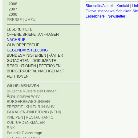
2008
Startseite/Aktuell
|
Kontakt
|
Lin
2007
Fiktive Interviews
|
Schicken Sie
2006
Leserbriefe
|
Newsletter
|
PRESSE | UMZU
LESERBRIEFE
OFFENE BRIEFE | ANFRAGEN
NACHRUF
WHV DEPPESCHE
GEGENDARSTELLUNG
BUNDESMINISTERIEN | -ÄMTER
GUTACHTEN | DOKUMENTE
RESOLUTIONEN | PETITIONEN
BÜRGERPORTAL NACHGEHAKT
PETITIONEN
WILHELMSHAVEN
BI-Zeche Rüstersieler Groden
Ärzte Initiative WHV
BÜRGERBEWEGUNGEN
FREIZEIT | KULTUR IN WHV
FÄKALIEN-EINLEITUNG
[NEU!]
KNEIPEN | RESTAURANTS
KULTURDENKMÄLER
RNK
Preis für Zivilcourage