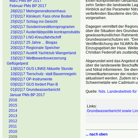
Einen komprimierten Gesamtüber
März PMs BP 2017
zehn Seiten die landsweite La
Februar PMs BP 2017
Hinblick auf die Parameter Nitr
28|02|17 Mehrgenerationenhaus
vertiefenden Bausteine des Grun
27|02|17 Klinikum: Fass ohne Boden
vorgesehen.
25|02|17 Schlag ins Gesicht
Dagegen vermittelt der Regiona
24|02|17 Sonderinvestitionsprogramm
über die Situation des Grundwa
23|02|17 Austeritätspolitik kontraproduktiv
gewässerkundlichen Rahmenbed
22|02|17 LNG-Kreuzfahrtschiff
Grundwasserschutzes ein. "Der
21|02|17 25 Jahre ... Biogas
Veröffentlichung der NLWKN-Be
20|02|17 Regionale Speicher
Einzugsgebiet der Hase. Weitere
Christian Federolf als zuständi
16|02|17 Austritt Yachtclub Wangerland
15|02|17 Wettbewerbsverzerrung
Abgerundet wird das Angebot dur
Geflügelpest
über die landesweite Beschaffe
13|02|17 GUS LINKE Aktuelle Stunde
und Nitrat informieren. Sie d
Umweltkartenserver der nieder
10|02|17 Tierschutz- statt Bauernregeln
aktualisiert werden. Zudem ist 
09|02|17 OP-Instrumente
Schwermetalle wie Cadmium und
03|02|17 GUS fordert Plan B
01|02|17 Grundwasserbericht
Quelle:
Nds. Landesbetrieb für
Januar PMs BP 2017
2016
2015
Links:
2014
Grundwasserbericht sowie Li
2013
2012
2011
2010
... nach oben
2009