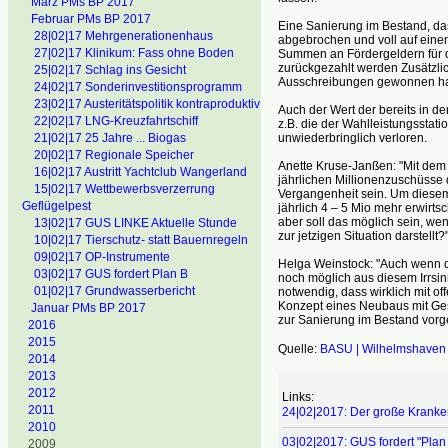
März PMs BP 2017
Februar PMs BP 2017
Eine Sanierung im Bestand, da
28|02|17 Mehrgenerationenhaus
abgebrochen und voll auf eine
27|02|17 Klinikum: Fass ohne Boden
Summen an Fördergeldern für d
zurückgezahlt werden Zusätzli
25|02|17 Schlag ins Gesicht
Ausschreibungen gewonnen ha
24|02|17 Sonderinvestitionsprogramm
23|02|17 Austeritätspolitik kontraproduktiv
Auch der Wert der bereits in 
22|02|17 LNG-Kreuzfahrtschiff
z.B. die der Wahlleistungsstati
unwiederbringlich verloren.
21|02|17 25 Jahre ... Biogas
20|02|17 Regionale Speicher
Anette Kruse-Janßen: "Mit dem
16|02|17 Austritt Yachtclub Wangerland
jährlichen Millionenzuschüsse
15|02|17 Wettbewerbsverzerrung
Vergangenheit sein. Um diese
Geflügelpest
jährlich 4 – 5 Mio mehr erwirtsc
aber soll das möglich sein, w
13|02|17 GUS LINKE Aktuelle Stunde
zur jetzigen Situation darstellt?
10|02|17 Tierschutz- statt Bauernregeln
09|02|17 OP-Instrumente
Helga Weinstock: "Auch wenn die 
03|02|17 GUS fordert Plan B
noch möglich aus diesem Irrsi
01|02|17 Grundwasserbericht
notwendig, dass wirklich mit of
Konzept eines Neubaus mit Ges
Januar PMs BP 2017
zur Sanierung im Bestand vorgel
2016
2015
Quelle:
BASU | Wilhelmshaven
2014
2013
2012
Links:
2011
24|02|2017: Der große Krank
2010
03|02|2017: GUS fordert "Pl
2009