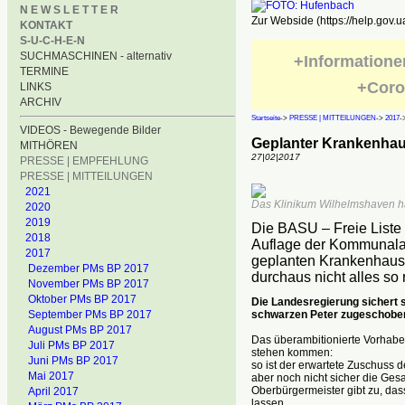
N E W S L E T T E R
Zur Webside (https://help.gov.u
KONTAKT
S-U-C-H-E-N
SUCHMASCHINEN - alternativ
+Informatione
TERMINE
+Coro
LINKS
ARCHIV
Startseite
->
PRESSE | MITTEILUNGEN
->
2017
-
VIDEOS - Bewegende Bilder
Geplanter Krankenha
MITHÖREN
27|02|2017
PRESSE | EMPFEHLUNG
PRESSE | MITTEILUNGEN
2021
Das Klinikum Wilhelmshaven hä
2020
2019
Die BASU – Freie Liste 
2018
Auflage der Kommunalauf
2017
geplanten Krankenhausn
Dezember PMs BP 2017
durchaus nicht alles so 
November PMs BP 2017
Oktober PMs BP 2017
Die Landesregierung sichert 
schwarzen Peter zugeschobe
September PMs BP 2017
August PMs BP 2017
Das überambitionierte Vorhab
Juli PMs BP 2017
stehen kommen:
Juni PMs BP 2017
so ist der erwartete Zuschuss d
Mai 2017
aber noch nicht sicher die Ges
Oberbürgermeister gibt zu, das
April 2017
lassen.