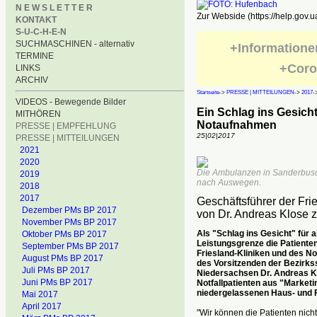
N E W S L E T T E R
Zur Webside (https://help.gov.u
KONTAKT
S-U-C-H-E-N
SUCHMASCHINEN - alternativ
+Informatione
TERMINE
+Coro
LINKS
ARCHIV
Startseite
->
PRESSE | MITTEILUNGEN
->
2017
-
VIDEOS - Bewegende Bilder
Ein Schlag ins Gesicht
MITHÖREN
Notaufnahmen
PRESSE | EMPFEHLUNG
25|02|2017
PRESSE | MITTEILUNGEN
2021
2020
Die Ambulanzen in Sanderbusch
2019
nach Auswegen.
2018
2017
Geschäftsführer der Fri
Dezember PMs BP 2017
von Dr. Andreas Klose 
November PMs BP 2017
Als "Schlag ins Gesicht" für al
Oktober PMs BP 2017
Leistungsgrenze die Patiente
September PMs BP 2017
Friesland-Kliniken und des
August PMs BP 2017
des Vorsitzenden der Bezirks
Juli PMs BP 2017
Niedersachsen Dr. Andreas Kl
Juni PMs BP 2017
Notfallpatienten aus "Marketi
niedergelassenen Haus- und F
Mai 2017
April 2017
"Wir können die Patienten nich