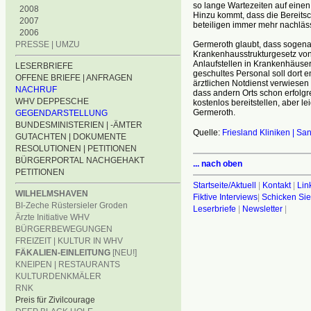
so lange Wartezeiten auf eine
2008
Hinzu kommt, dass die Bereitsc
2007
beteiligen immer mehr nachläss
2006
Germeroth glaubt, dass sogena
PRESSE | UMZU
Krankenhausstrukturgesetz von
Anlaufstellen in Krankenhäuse
LESERBRIEFE
geschultes Personal soll dort
OFFENE BRIEFE | ANFRAGEN
ärztlichen Notdienst verwiesen 
NACHRUF
dass andern Orts schon erfolgre
WHV DEPPESCHE
kostenlos bereitstellen, aber 
Germeroth.
GEGENDARSTELLUNG
BUNDESMINISTERIEN | -ÄMTER
Quelle:
Friesland Kliniken | S
GUTACHTEN | DOKUMENTE
RESOLUTIONEN | PETITIONEN
BÜRGERPORTAL NACHGEHAKT
... nach oben
PETITIONEN
Startseite/Aktuell
|
Kontakt
|
Lin
WILHELMSHAVEN
Fiktive Interviews
|
Schicken Sie
BI-Zeche Rüstersieler Groden
Leserbriefe
|
Newsletter
|
Ärzte Initiative WHV
BÜRGERBEWEGUNGEN
FREIZEIT | KULTUR IN WHV
FÄKALIEN-EINLEITUNG
[NEU!]
KNEIPEN | RESTAURANTS
KULTURDENKMÄLER
RNK
Preis für Zivilcourage