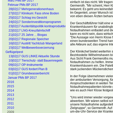
März PMs BP 2017
einfach ist das nicht. Wir trag
Februar PMs BP 2017
Germeroth. "Mir scheint, Herr K
bekannt. Es geht uns keinesfal
28|02|17 Mehrgenerationenhaus
Im Gegenteil, unser Wunsch ist
27|02|17 Klinikum: Fass ohne Boden
von eben diesen Ärzten behand
25|02|17 Schlag ins Gesicht
24|02|17 Sonderinvestitionsprogramm
Der Geschäftsführer hält eine
23|02|17 Austeritätspolitik kontraproduktiv
Krankenhäusern für unabdingba
Notaufnahmen entlastet und die
22|02|17 LNG-Kreuzfahrtschiff
kann es nicht sein, dass wirtsc
21|02|17 25 Jahre ... Biogas
"Die Aussage von Herrn Klose fi
20|02|17 Regionale Speicher
einen bundesweiten Trend hande
16|02|17 Austritt Yachtclub Wangerland
alle Akteure auf, das eigene In
15|02|17 Wettbewerbsverzerrung
Der Klinikchef bietet weiterhin
Geflügelpest
Bezirksstelle Wilhelmshaven b
13|02|17 GUS LINKE Aktuelle Stunde
Aus Sicht Frank Germeroths m
10|02|17 Tierschutz- statt Bauernregeln
Notaufnahmen zu helfen. Immer
09|02|17 OP-Instrumente
Krankenhäusern ein. Die Palett
stark juckenden Mückenstichen
03|02|17 GUS fordert Plan B
01|02|17 Grundwasserbericht
In der Folge übernehmen viele
Januar PMs BP 2017
der ambulanten Versorgung, für
2016
Anspruchsdenken in weiten Teil
2015
Notaufnahmepatienten könnte g
wie es auch Herr Klose festgeste
2014
2013
"Uns wird immer wieder vorgewo
2012
abwerben. Wir wären selbst sch
2011
unsere Notaufnahme aufgestellt 
2010
Zielgruppe", so Germeroth. Auf
um-die-Uhr-Service der Kranke
2009