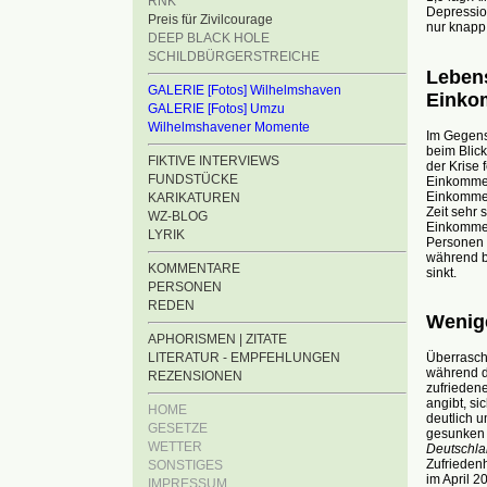
RNK
Depressio
Preis für Zivilcourage
nur knapp
DEEP BLACK HOLE
SCHILDBÜRGERSTREICHE
Lebens
GALERIE [Fotos] Wilhelmshaven
Einko
GALERIE [Fotos] Umzu
Wilhelmshavener Momente
Im Gegens
beim Blic
FIKTIVE INTERVIEWS
der Krise 
FUNDSTÜCKE
Einkommen
Einkommen
KARIKATUREN
Zeit sehr 
WZ-BLOG
Einkommen
LYRIK
Personen 
während b
KOMMENTARE
sinkt.
PERSONEN
REDEN
Wenig
APHORISMEN | ZITATE
LITERATUR - EMPFEHLUNGEN
Überrasch
während d
REZENSIONEN
zufriedene
angibt, s
HOME
deutlich 
GESETZE
gesunke
WETTER
Deutschla
Zufriedenh
SONSTIGES
im April 
IMPRESSUM