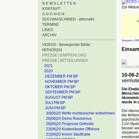
N E W S L E T T E R
Zur Websid
KONTAKT
S-U-C-H-E-N
SUCHMASCHINEN - alternativ
+
TERMINE
LINKS
ARCHIV
Startseite
->
PRE
VIDEOS - Bewegende Bilder
Einsam,
MITHÖREN
PRESSE | EMPFEHLUNG
PRESSE | MITTEILUNGEN
2021
Corona bi
2020
10-06-
DEZEMBER PM BP
vermute
NOVEMBER PM BP
OKTOBER PM BP
Die Eind
SEPTEMBER PM BP
Menschen 
AUGUST PM BP
ökonomisc
wurde in 
JULI PM BP
JUNI PM BP
Die ökono
30|06|20 Wölfe rechtssischer entnehmen
die fehlen
26|06|20 Demo Rassismus
psychisch
CoV-Studi
26|06|20 Prognose Getreide
besser ver
22|06|20 Küstenländer Offshore
Vorjahren 
22|06|20 Irrsinn Stadthalle
emotional