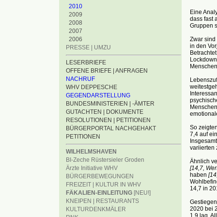
2010
Eine Analy
2009
dass fast 
2008
Gruppen s
2007
Zwar sind
2006
in den Vor
PRESSE | UMZU
Betrachtet
Lockdowns 
LESERBRIEFE
Menschen 
OFFENE BRIEFE | ANFRAGEN
NACHRUF
Lebenszuf
weitestge
WHV DEPPESCHE
Interessa
GEGENDARSTELLUNG
psychisch
BUNDESMINISTERIEN | -ÄMTER
Menschen b
GUTACHTEN | DOKUMENTE
emotional
RESOLUTIONEN | PETITIONEN
So zeigten
BÜRGERPORTAL NACHGEHAKT
7,4 auf ei
PETITIONEN
Insgesamt 
variierten
WILHELMSHAVEN
BI-Zeche Rüstersieler Groden
Ähnlich ve
[14,7, Wer
Ärzte Initiative WHV
haben
[14
BÜRGERBEWEGUNGEN
Wohlbefind
FREIZEIT | KULTUR IN WHV
14,7 in 20
FÄKALIEN-EINLEITUNG
[NEU!]
KNEIPEN | RESTAURANTS
Gestiegen 
2020 bei 
KULTURDENKMÄLER
1,9 lag. A