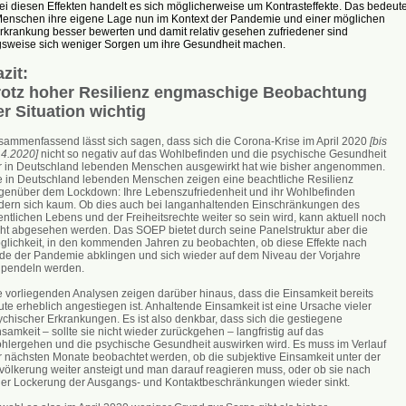
Bei diesen Effekten handelt es sich möglicherweise um Kontrasteffekte. Das bedeute
Menschen ihre eigene Lage nun im Kontext der Pandemie und einer möglichen
rkrankung besser bewerten und damit relativ gesehen zufriedener sind
sweise sich weniger Sorgen um ihre Gesundheit machen.
zit:
rotz hoher Resilienz engmaschige Beobachtung
er Situation wichtig
sammenfassend lässt sich sagen, dass sich die Corona-Krise im April 2020
[bis
.4.2020]
nicht so negativ auf das Wohlbefinden und die psychische Gesundheit
r in Deutschland lebenden Menschen ausgewirkt hat wie bisher angenommen.
e in Deutschland lebenden Menschen zeigen eine beachtliche Resilienz
genüber dem Lockdown: Ihre Lebenszufriedenheit und ihr Wohlbefinden
dern sich kaum. Ob dies auch bei langanhaltenden Einschränkungen des
entlichen Lebens und der Freiheitsrechte weiter so sein wird, kann aktuell noch
cht abgesehen werden. Das SOEP bietet durch seine Panelstruktur aber die
glichkeit, in den kommenden Jahren zu beobachten, ob diese Effekte nach
de der Pandemie abklingen und sich wieder auf dem Niveau der Vorjahre
npendeln werden.
e vorliegenden Analysen zeigen darüber hinaus, dass die Einsamkeit bereits
te erheblich angestiegen ist. Anhaltende Einsamkeit ist eine Ursache vieler
ychischer Erkrankungen. Es ist also denkbar, dass sich die gestiegene
samkeit – sollte sie nicht wieder zurückgehen – langfristig auf das
hlergehen und die psychische Gesundheit auswirken wird. Es muss im Verlauf
r nächsten Monate beobachtet werden, ob die subjektive Einsamkeit unter der
völkerung weiter ansteigt und man darauf reagieren muss, oder ob sie nach
ner Lockerung der Ausgangs- und Kontaktbeschränkungen wieder sinkt.