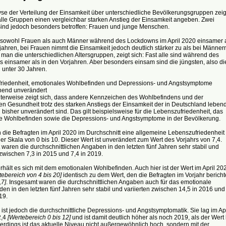
se der Verteilung der Einsamkeit über unterschiedliche Bevölkerungsgruppen zeig
alle Gruppen einen vergleichbar starken Anstieg der Einsamkeit angeben. Zwei
ind jedoch besonders betroffen: Frauen und junge Menschen.
 sowohl Frauen als auch Männer während des Lockdowns im April 2020 einsamer 
jahren, bei Frauen nimmt die Einsamkeit jedoch deutlich stärker zu als bei Männer
 man die unterschiedlichen Altersgruppen, zeigt sich: Fast alle sind während des
einsamer als in den Vorjahren. Aber besonders einsam sind die jüngsten, also di
unter 30 Jahren.
riedenheit, emotionales Wohlbefinden und Depressions- und Angstsymptome
hend unverändert
nterweise zeigt sich, dass andere Kennzeichen des Wohlbefindens und der
en Gesundheit trotz des starken Anstiegs der Einsamkeit der in Deutschland leben
isher unverändert sind. Das gilt beispielsweise für die Lebenszufriedenheit, das
e Wohlbefinden sowie die Depressions- und Angstsymptome in der Bevölkerung.
 die Befragten im April 2020 im Durchschnitt eine allgemeine Lebenszufriedenheit
ner Skala von 0 bis 10. Dieser Wert ist unverändert zum Wert des Vorjahrs von 7,4.
waren die durchschnittlichen Angaben in den letzten fünf Jahren sehr stabil und
 zwischen 7,3 in 2015 und 7,4 in 2019.
rhält es sich mit dem emotionalen Wohlbefinden. Auch hier ist der Wert im April 20
tebereich von 4 bis 20]
identisch zu dem Wert, den die Befragten im Vorjahr bericht
,7]
. Insgesamt waren die durchschnittlichen Angaben auch für das emotionale
en in den letzten fünf Jahren sehr stabil und variierten zwischen 14,5 in 2016 und
19.
ist jedoch die durchschnittliche Depressions- und Angstsymptomatik. Sie lag im Apr
2,4
[Wertebereich 0 bis 12]
und ist damit deutlich höher als noch 2019, als der Wert 
llerdings ist das aktuelle Niveau nicht außergewöhnlich hoch, sondern mit der