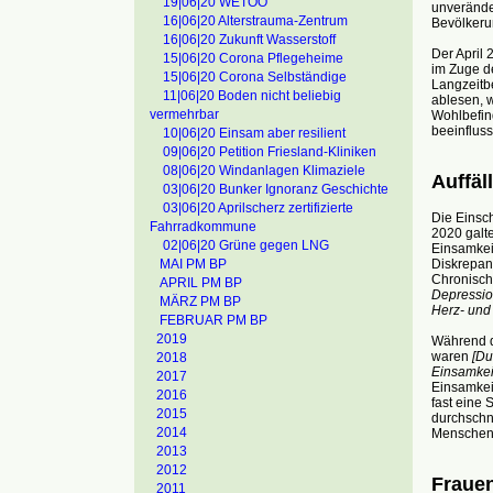
19|06|20 WETOO
unveränder
16|06|20 Alterstrauma-Zentrum
Bevölkeru
16|06|20 Zukunft Wasserstoff
Der April
15|06|20 Corona Pflegeheime
im Zuge d
15|06|20 Corona Selbständige
Langzeitb
11|06|20 Boden nicht beliebig
ablesen, 
vermehrbar
Wohlbefin
beeinflusst
10|06|20 Einsam aber resilient
09|06|20 Petition Friesland-Kliniken
08|06|20 Windanlagen Klimaziele
Auffäl
03|06|20 Bunker Ignoranz Geschichte
03|06|20 Aprilscherz zertifizierte
Die Einsc
Fahrradkommune
2020 galte
02|06|20 Grüne gegen LNG
Einsamkeit
Diskrepan
MAI PM BP
Chronische
APRIL PM BP
Depressio
MÄRZ PM BP
Herz- und
FEBRUAR PM BP
2019
Während d
waren
[Du
2018
Einsamkei
2017
Einsamke
2016
fast eine 
2015
durchschni
2014
Menschen 
2013
2012
Frauen
2011