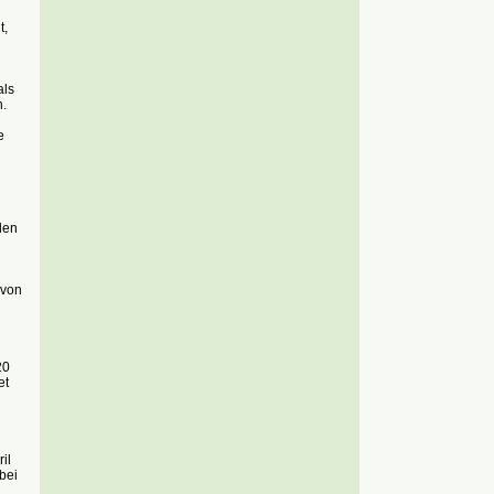
t,
als
n.
e
den
 von
20
et
il
bei