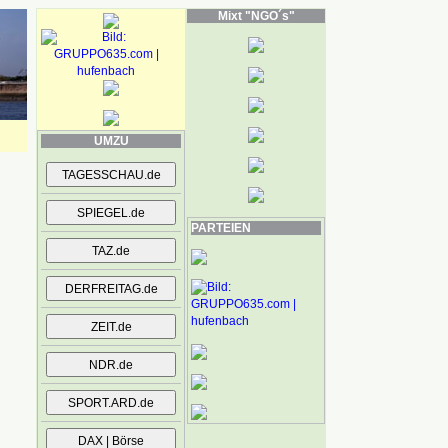
Mixt "NGO´s"
UMZU
PARTEIEN