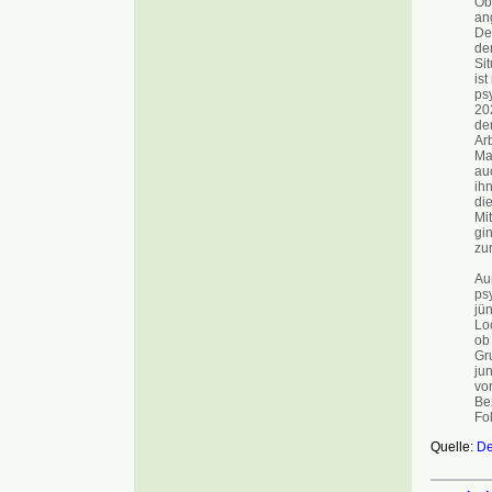
Ob
an
De
der
Si
ist
ps
20
de
Arb
Ma
au
ih
di
Mi
gi
zu
Au
ps
jü
Lo
ob
Gr
ju
vor
Be
Fo
Quelle:
De