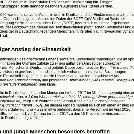
t. Dies deutet auf eine starke Resilienz der Bevölkerung hin. Einigen
ngsgruppen sollte dennoch besondere Aufmerksamkeit zuteil werden.
 2020 war der erste volle Monat, in dem in Deutschland die Eindämmungsmaßnah
er Corona-Krise galten. Aus ersten Daten der SOEP-CoV-Studie auf Basis der
efragung Sozio-oekonomisches Panel
[SOEP]
lassen sich nun erste Ergebnisse
wie der Lockdown das Niveau der selbstberichteten psychischen Gesundheit und 
dens der in Deutschland lebenden Menschen im Vergleich zum Niveau der Vorjah
 hat.
liger Anstieg der Einsamkeit
hränkungen des öffentlichen Lebens sowie die Kontaktbeschränkungen, die im Apri
n, haben der Umfrage zufolge zu einem auffälligen Anstieg der subjektiven
 der Menschen in Deutschland geführt. Dabei beschreibt der Begriff "Einsamkeit" 
z zwischen gewünschten und tatsächlich vorhandenen sozialen Beziehungen.
 Einsamkeit ist gefährlich, da sie Ursache vieler weiterer psychischer
[wie
nen und Angststörungen]
und physischer Erkrankungen
[wie Diabetes, Übergewich
 Kreislauferkrankungen]
sein kann.
ie in Deutschland lebenden Menschen im Jahr 2017 im Mittel relativ wenig einsa
rchschnittswert = 3,0 im Wertebereich von 0 bis 12, niedrige Werte geben niedrige
tsgefühle an]
, zeigt sich während der Corona-Krise ein deutlicher Anstieg der
it
[Durchschnittswert = 5,4]
. Bei diesem Anstieg handelt es sich um einen Anstieg u
Standardabweichung – was in etwa bedeutet, dass eine Person, die im April 2020
ttlich einsam ist, vor Corona im Jahr 2017 zu den 15 Prozent der einsamsten
in Deutschland gezählt hätte.
 und junge Menschen besonders betroffen