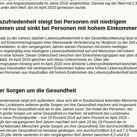
ns- und Angstsymptomatik im Jahre 2016 vergleichbar. Damals lag der Wert mit 2,
 unter dem Wert, der im April 2020 gemessen wurde.
zufriedenheit steigt bei Personen mit niedrigem
mmen und sinkt bei Personen mit hohem Einkomme
atz zu der nahezu stabilen Lebenszufriedenheit in der Gesamtbevölkerung lässt s
k auf Einkommensgruppen eine interessante Veränderung im Vergleich zu der Zeit 
feststellen. In den vergangenen Jahren wiesen Personen mit einem niedrigen
 regelmäßig eine niedrigere Lebenszufriedenheit auf und Menschen mit hohem
 eine höhere. Dieser Unterschied zwischen den Einkommensgruppen war über d
stabil. Im April 2020 gleichen sich diese Unterschiede an: Über alle
sgruppen hinweg wird im April 2020 eine ähnliche Lebenszufriedenheit berichtet
aus Haushalten mit niedrigerem Einkommen haben eine höhere Lebenszufriedenh
ei Personen aus Haushalten mit hohem Einkommen die Lebenszufriedenheit leich
er Sorgen um die Gesundheit
enderweise zeigt sich außerdem, dass sich die in Deutschland lebenden Mensch
es Lockdowns seltener große Sorgen um ihre Gesundheit machen und insgesamt
r mit ihrer Gesundheit sind als in den Jahren zuvor. Der Anteil der Personen, der
ich große Sorgen um seine Gesundheit zu machen, ist während des Lockdowns
um neun Prozentpunkte – von 19 Prozent 2019 auf zehn Prozent im April 2020 –
n
[in den vergangenen fünf Jahren machten sich stets 16 bis 19 Prozent der in
nd lebenden Menschen große Sorgen um ihre Gesundheit]
. Die durchschnittliche
eit mit der Gesundheit ist messbar gestiegen, von durchschnittlich 6,6 auf 7,3 Punk
2020
[die Werte variierten in den vergangenen fünf Jahren zwischen 6,5 und 6,6