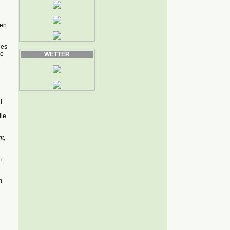
men
des
re
WETTER
l
die
t,
m
m