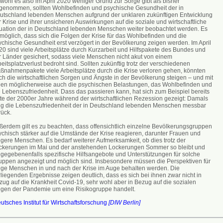
wohl es also im April 2020 weniger Grund zur Sorge gibt als bisher
genommen, sollten Wohlbefinden und psychische Gesundheit der in
utschland lebenden Menschen aufgrund der unklaren zukünftigen Entwicklung
 Krise und ihrer unsicheren Auswirkungen auf die soziale und wirtschaftliche
tuation der in Deutschland lebenden Menschen weiter beobachtet werden. Es
 möglich, dass sich die Folgen der Krise für das Wohlbefinden und die
ychische Gesundheit erst verzögert in der Bevölkerung zeigen werden. Im April
20 sind viele Arbeitsplätze durch Kurzarbeit und Hilfspakete des Bundes und
r Länder gesichert, sodass viele Menschen nicht akut von einem
eitsplatzverlust bedroht sind. Sollten zukünftig trotz der verschiedenen
ßnahmenpakete viele Arbeitsplätze durch die Krise verloren gehen, könnten
ch die wirtschaftlichen Sorgen und Ängste in der Bevölkerung steigen – und mit
nen möglicherweise auch die psychischen Belastungen, das Wohlbefinden und
e Lebenszufriedenheit. Dass das passieren kann, hat sich zum Beispiel bereits
tte der 2000er Jahre während der wirtschaftlichen Rezession gezeigt: Damals
ng die Lebenszufriedenheit der in Deutschland lebenden Menschen messbar
rück.
ßerdem gilt es zu beachten, dass offensichtlich einzelne Bevölkerungsgruppen
ychisch stärker auf die Umstände der Krise reagieren, darunter Frauen und
ngere Menschen. Es bedarf weiterer Aufmerksamkeit, ob dies trotz der
ckerungen im Mai und der anstehenden Lockerungen Sommer so bleibt und
 gegebenenfalls spezifische Hilfsangebote und Unterstützungen für solche
uppen angezeigt und möglich sind. Insbesondere müssen die Perspektiven für
nge Menschen in und nach der Krise im Auge behalten werden. Die
liegenden Ergebnisse zeigen deutlich, dass es sich bei ihnen zwar nicht in
zug auf die Krankheit Covid-19, sehr wohl aber in Bezug auf die sozialen
lgen der Pandemie um eine Risikogruppe handelt.
utsches Institut für Wirtschaftsforschung
[DIW Berlin]