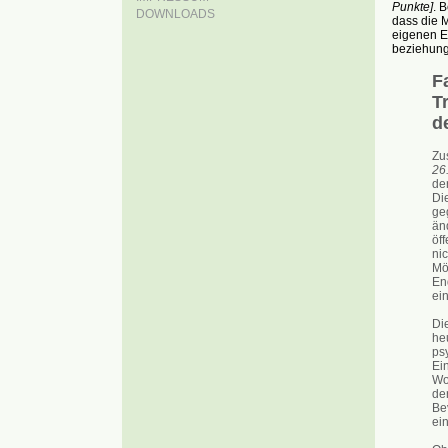
Punkte]
. 
DOWNLOADS
dass die 
eigenen E
beziehung
Fa
T
d
Zu
26
de
Di
ge
än
öff
ni
Mö
En
ei
Di
heu
ps
Ein
Wo
de
Be
ei