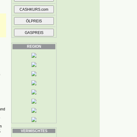
REGION
s
und
-
en
,
VERMISCHTES