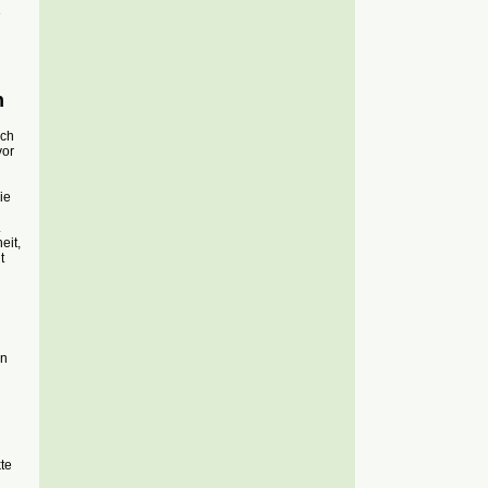
3
n
ich
vor
ie
.
eit,
t
en
te