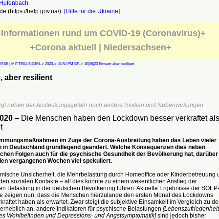
e (https://help.gov.ua/):
[Hilfe für die Ukraine]
Informationen rund um COVID-19 (Coronavirus)+
+Corona aktuell | Niedersachsen+
SSE | MITTEILUNGEN
->
2020
->
JUNI PM BP
->
10|06|20 Einsam aber resilient
 aber resilient
rgt neben der Ansteckungsgefahr noch andere Risiken und Nebenwirkungen.
2020
– Die Menschen haben den Lockdown besser verkraftet al
t
ämmungsmaßnahmen im Zuge der Corona-Ausbreitung haben das Leben vieler
in Deutschland grundlegend geändert. Welche Konsequenzen dies neben
hen Folgen auch für die psychische Gesundheit der Bevölkerung hat, darüber
den vergangenen Wochen viel spekuliert.
mische Unsicherheit, die Mehrbelastung durch Homeoffice oder Kinderbetreuung 
den sozialen Kontakte – all dies könnte zu einem wesentlichen Anstieg der
en Belastung in der deutschen Bevölkerung führen. Aktuelle Ergebnisse der SOEP
e zeigen nun, dass die Menschen hierzulande den ersten Monat des Lockdowns
kraftet haben als erwartet. Zwar steigt die subjektive Einsamkeit im Vergleich zu d
erheblich an, andere Indikatoren für psychische Belastungen
[Lebenszufriedenheit
es Wohlbefinden und Depressions- und Angstsymptomatik]
sind jedoch bisher