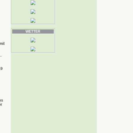
WETTER
mit
-
49
es
er