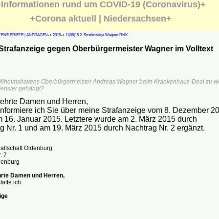
Informationen rund um COVID-19 (Coronavirus)+
+Corona aktuell | Niedersachsen+
ENE BRIEFE | ANFRAGEN
->
2015
->
11|08|15 2. Strafanzeige Wagner RNK
Strafanzeige gegen Oberbürgermeister Wagner im Volltext
Wilhelmshavens Oberbürgermeister Andreas Wagner beim Krankenhaus-Deal zu we
enster gehängt?
ehrte Damen und Herren,
 informiere ich Sie über meine Strafanzeige vom 8. Dezember 2
 16. Januar 2015. Letztere wurde am 2. März 2015 durch
g Nr. 1 und am 19. März 2015 durch Nachtrag Nr. 2 ergänzt.
altschaft Oldenburg
. 7
denburg
rte Damen und Herren,
tatte ich
ige