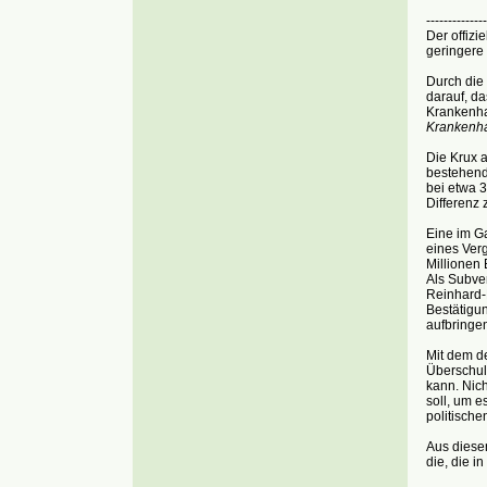
--------------
Der offizi
geringere 
Durch die
darauf, d
Krankenha
Krankenha
Die Krux a
bestehend
bei etwa 3
Differenz
Eine im Ga
eines Ver
Millionen
Als Subve
Reinhard-
Bestätigu
aufbringe
Mit dem de
Überschul
kann. Nic
soll, um e
politisch
Aus diese
die, die in