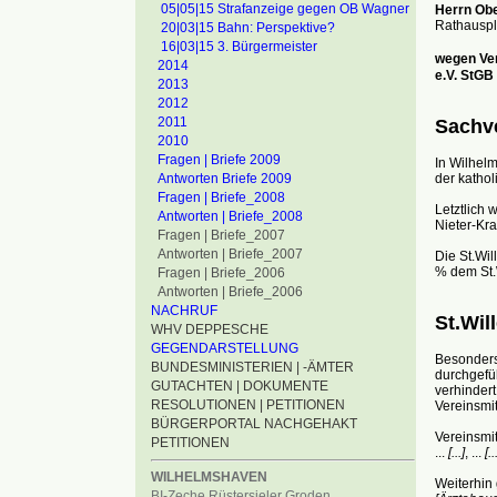
05|05|15 Strafanzeige gegen OB Wagner
Herrn Ob
Rathauspl
20|03|15 Bahn: Perspektive?
16|03|15 3. Bürgermeister
wegen Ver
2014
e.V. StGB
2013
2012
2011
Sachve
2010
Fragen | Briefe 2009
In Wilhel
der kathol
Antworten Briefe 2009
Fragen | Briefe_2008
Letztlich 
Antworten | Briefe_2008
Nieter-K
Fragen | Briefe_2007
Antworten | Briefe_2007
Die St.Wi
% dem St.W
Fragen | Briefe_2006
Antworten | Briefe_2006
NACHRUF
St.Wil
WHV DEPPESCHE
GEGENDARSTELLUNG
Besonders
BUNDESMINISTERIEN | -ÄMTER
durchgefü
GUTACHTEN | DOKUMENTE
verhinder
RESOLUTIONEN | PETITIONEN
Vereinsmit
BÜRGERPORTAL NACHGEHAKT
Vereinsmit
PETITIONEN
...
[...]
, ...
[..
WILHELMSHAVEN
Weiterhin
BI-Zeche Rüstersieler Groden