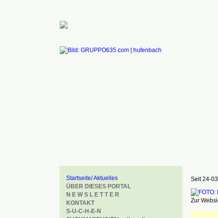
Startseite/ Aktuelles
Seit 24-03
ÜBER DIESES PORTAL
N E W S L E T T E R
Zur Websid
KONTAKT
S-U-C-H-E-N