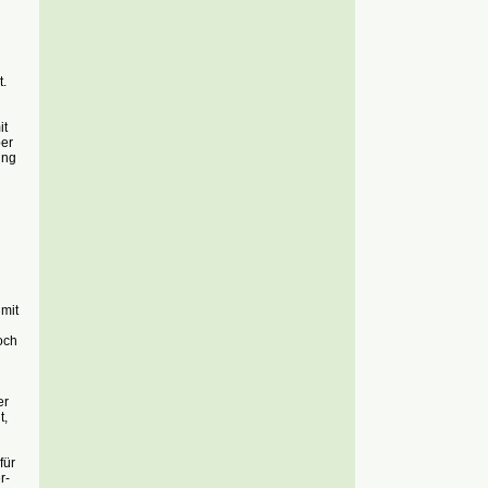
.
it
ber
ung
 mit
och
er
t,
für
r-