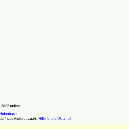
-2022 online:
e (https://help.gov.ua/):
[Hilfe für die Ukraine]