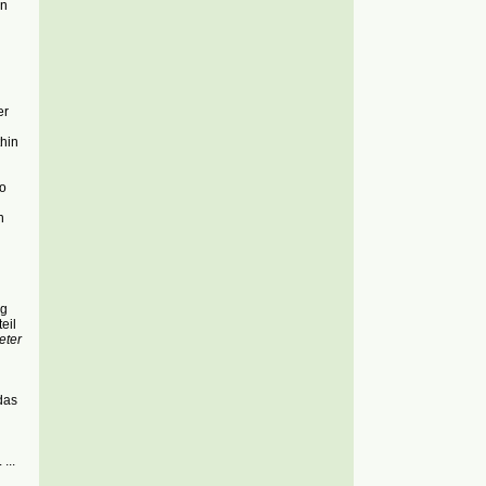
en
er
hin
o
n
ag
eil
eter
das
...