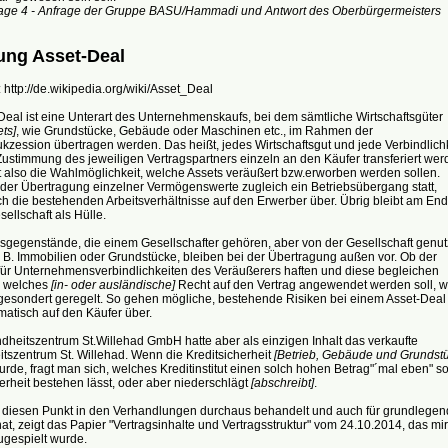
age 4 - Anfrage der Gruppe BASU/Hammadi und Antwort des Oberbürgermeisters
ung Asset-Deal
 http://de.wikipedia.org/wiki/Asset_Deal
Deal ist eine Unterart des Unternehmenskaufs, bei dem sämtliche Wirtschaftsgüter
ets]
, wie Grundstücke, Gebäude oder Maschinen etc., im Rahmen der
kzession übertragen werden. Das heißt, jedes Wirtschaftsgut und jede Verbindlichk
ustimmung des jeweiligen Vertragspartners einzeln an den Käufer transferiert wer
 also die Wahlmöglichkeit, welche Assets veräußert bzw.erworben werden sollen.
 der Übertragung einzelner Vermögenswerte zugleich ein Betriebsübergang statt,
h die bestehenden Arbeitsverhältnisse auf den Erwerber über. Übrig bleibt am En
sellschaft als Hülle.
gegenstände, die einem Gesellschafter gehören, aber von der Gesellschaft genut
 B. Immobilien oder Grundstücke, bleiben bei der Übertragung außen vor. Ob der
für Unternehmensverbindlichkeiten des Veräußerers haften und diese begleichen
d welches
[in- oder ausländische]
Recht auf den Vertrag angewendet werden soll, w
 gesondert geregelt. So gehen mögliche, bestehende Risiken bei einem Asset-Deal
matisch auf den Käufer über.
heitszentrum St.Willehad GmbH hatte aber als einzigen Inhalt das verkaufte
tszentrum St. Willehad. Wenn die Kreditsicherheit
[Betrieb, Gebäude und Grundstü
urde, fragt man sich, welches Kreditinstitut einen solch hohen Betrag"´mal eben" s
rheit bestehen lässt, oder aber niederschlägt
[abschreibt]
.
diesen Punkt in den Verhandlungen durchaus behandelt und auch für grundlegen
at, zeigt das Papier "Vertragsinhalte und Vertragsstruktur" vom 24.10.2014, das mir
gespielt wurde.