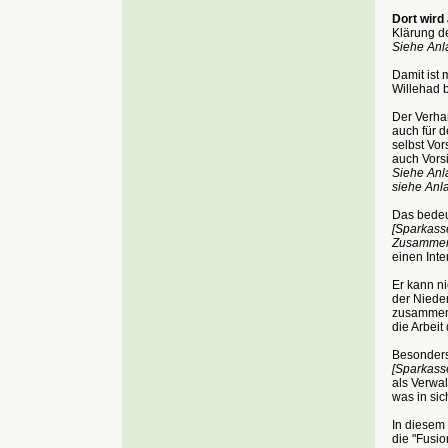
Dort wird
Klärung d
Siehe Anla
Damit ist
Willehad 
Der Verha
auch für 
selbst Vo
auch Vors
Siehe Anl
siehe Anl
Das bedeut
[Sparkass
Zusammens
einen Inter
Er kann ni
der Niede
zusammenh
die Arbeit
Besonders
[Sparkass
als Verwal
was in sic
In diesem
die "Fusi