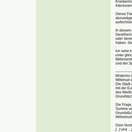
Krankenh
Interessen
Dieser Fa
abzuwäg
aufsichts
In diesem 
Gesellscha
oder Verei
haben. Sie
Ich sehe 
unter glei
Millionenb
und der S
--------------
Misteriös 
Willehad e
Die Stadt 
mit der E
des Werte
Grundstüc
Die Frage,
Summe ver
Grundstüc
Wilhelmsh
Dem Vorsta
[...]
und ...