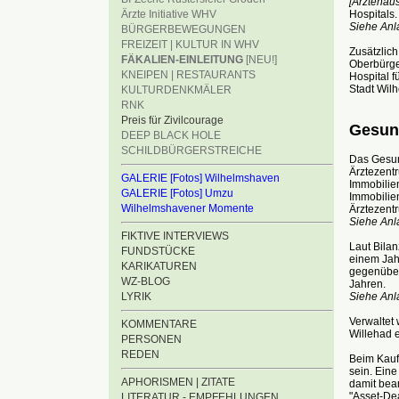
[Ärztehaus
Hospitals.
Ärzte Initiative WHV
Siehe Anl
BÜRGERBEWEGUNGEN
FREIZEIT | KULTUR IN WHV
Zusätzlich
FÄKALIEN-EINLEITUNG
[NEU!]
Oberbürge
KNEIPEN | RESTAURANTS
Hospital 
Stadt Wilh
KULTURDENKMÄLER
RNK
Preis für Zivilcourage
Gesund
DEEP BLACK HOLE
SCHILDBÜRGERSTREICHE
Das Gesun
Ärztezent
GALERIE [Fotos] Wilhelmshaven
Immobilie
GALERIE [Fotos] Umzu
Immobilie
Wilhelmshavener Momente
Ärztezentr
Siehe Anla
FIKTIVE INTERVIEWS
Laut Bila
FUNDSTÜCKE
einem Jahr
KARIKATUREN
gegenüber
WZ-BLOG
Jahren.
Siehe Anl
LYRIK
Verwaltet
KOMMENTARE
Willehad e.
PERSONEN
REDEN
Beim Kauf 
sein. Eine
APHORISMEN | ZITATE
damit bean
"Asset-Dea
LITERATUR - EMPFEHLUNGEN