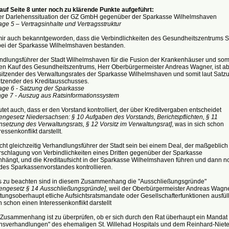
 auf Seite 8 unter noch zu klärende Punkte aufgeführt:
er Darlehenssituation der GZ GmbH gegenüber der Sparkasse Wilhelmshaven
ge 5 – Vertragsinhalte und Vertragsstruktur
 mir auch bekanntgeworden, dass die Verbindlichkeiten des Gesundheitszentrums St
bei der Sparkasse Wilhelmshaven bestanden.
ndlungsführer der Stadt Wilhelmshaven für die Fusion der Krankenhäuser und som
den Kauf des Gesundheitszentrums, Herr Oberbürgermeister Andreas Wagner, ist a
rsitzender des Verwaltungsrates der Sparkasse Wilhelmshaven und somit laut Satz
itzender des Kreditausschusses.
age 6 - Satzung der Sparkasse
age 7 - Auszug aus Ratsinformationssystem
et auch, dass er den Vorstand kontrolliert, der über Kreditvergaben entscheidet
engesetz Niedersachsen: § 10 Aufgaben des Vorstands, Berichtspflichten, § 11
etzung des Verwaltungsrats, § 12 Vorsitz im Verwaltungsrat]
, was in sich schon
essenkonflikt darstellt.
cht gleichzeitig Verhandlungsführer der Stadt sein bei einem Deal, der maßgeblich
rschlagung von Verbindlichkeiten eines Dritten gegenüber der Sparkasse
ängt, und die Kreditaufsicht in der Sparkasse Wilhelmshaven führen und dann n
 des Sparkassenvorstandes kontrollieren.
 zu beachten sind in diesem Zusammenhang die "Ausschließungsgründe"
engesetz § 14 Ausschließungsgründe]
, weil der Oberbürgermeister Andreas Wagn
tungsoberhaupt etliche Aufsichtsratsmandate oder Gesellschafterfunktionen ausfüll
h schon einen Interessenkonflikt darstellt
 Zusammenhang ist zu überprüfen, ob er sich durch den Rat überhaupt ein Mandat 
onsverhandlungen" des ehemaligen St. Willehad Hospitals und dem Reinhard-Niete