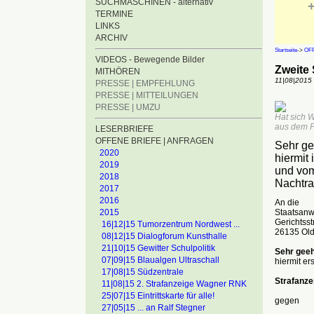
SUCHMASCHINEN - alternativ
+
TERMINE
LINKS
ARCHIV
Startseite
->
OFF
VIDEOS - Bewegende Bilder
Zweite 
MITHÖREN
11|08|2015
PRESSE | EMPFEHLUNG
PRESSE | MITTEILUNGEN
PRESSE | UMZU
Hat sich 
aus dem F
LESERBRIEFE
OFFENE BRIEFE | ANFRAGEN
Sehr ge
2020
hiermit
2019
und vom
2018
Nachtra
2017
2016
An die
Staatsanw
2015
Gerichtsstr
16|12|15 Tumorzentrum Nordwest ...
26135 Ol
08|12|15 Dialogforum Kunsthalle
21|10|15 Gewitter Schulpolitik
Sehr geeh
07|09|15 Blaualgen Ultraschall
hiermit ers
17|08|15 Südzentrale
Strafanze
11|08|15 2. Strafanzeige Wagner RNK
25|07|15 Eintrittskarte für alle!
gegen
27|05|15 ... an Ralf Stegner