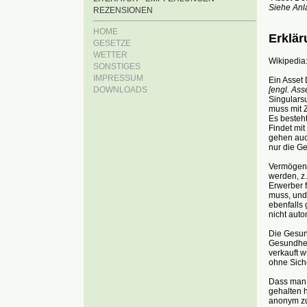
Siehe Anl
REZENSIONEN
HOME
Erklär
GESETZE
WETTER
Wikipedia:
SONSTIGES
IMPRESSUM
Ein Asset 
DOWNLOADS
[engl. Ass
Singularsu
muss mit Z
Es besteht
Findet mit
gehen auc
nur die Ge
Vermögens
werden, z.
Erwerber 
muss, un
ebenfalls
nicht auto
Die Gesund
Gesundhei
verkauft w
ohne Siche
Dass man 
gehalten h
anonym zu