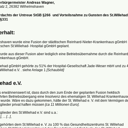
erbürgermeister Andreas Wagner,
atz 2, 26382 Wilhelmshaven
dachts der Untreue StGB §266 und Vorteilsnahme zu Gunsten des St.Willehad
 §331
rhalt:
mshaven wurde eine Fusion der städtischen Reinhard-Nieter-Krankenhaus gGmbH 
ischen St.Willehad- Hospital gGmbH geplant.
wurde aus dieser Fusion aber lediglich eine Betriebsübernahme durch die Reinhard
rankenhaus gGmbH.
llehad gGmbH gehörte zu 51% der Hospital-Gesellschaft Jade-Weser mbH und zu 
illehad e.V. . siehe Anlage 1
[Schaubild]
lehad e.V.
 erwähnenswert ist, dass durch den zum Ende der geplanten Fusion hektisch
hrten Betriebsübergang eine Insolvenz des ehemaligen St. Willehad Krankenhaus
t wurde. Wäre es dazu gekommen, hätte der St. Willehad e. V. mit dem Vermögen d
glieder privat haften müssen
[ca 11 Millionen Euro]
.
glieder des St.Willehad e.V. sind u.a.:
.]
, ...
[...]
,
 gehörten dem St.Willehad e. V. zu 100 % das Gesundheitszentrums St. Willehad