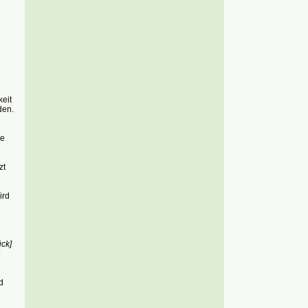
eit
den.
de
zt
ird
ck]
o
d