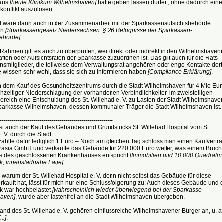
aus
[heute Klinikum Wilhelmshaven]
hätte geben lassen dürfen, ohne dadurch ein
konflikt auszulösen.
ll wäre dann auch in der Zusammenarbeit mit der Sparkassenaufsichtsbehörde
en
[Sparkassengesetz Niedersachsen: § 26 Befugnisse der Sparkassen-
behörde]
.
Rahmen gilt es auch zu überprüfen, wer direkt oder indirekt in den Wilhelmshaven
ften oder Aufsichtsräten der Sparkasse zuzuordnen ist. Das gilt auch für die Rats-
nsmitglieder, die teilweise dem Verwaltungsrat angehören oder enge Kontakte dort
 wissen sehr wohl, dass sie sich zu informieren haben
[Compliance Erklärung]
.
in dem Kauf des Gesundheitszentrums durch die Stadt Wilhelmshaven für 4 Mio Eur
chzeitiger Niederschlagung der vorhandenen Verbindlichkeiten im zweistelligen
ereich eine Entschuldung des St. Willehad e. V. zu Lasten der Stadt Wilhelmshave
parkasse Wilhelmshaven, dessen kommunaler Träger die Stadt Wilhelmshaven ist.
---------------------------------------------------------
ist auch der Kauf des Gebäudes und Grundstücks St. Willehad Hospital vom St.
. V. durch die Stadt.
zahlte dafür lediglich 1 Euro – Noch am gleichen Tag schloss man einen Kaufvertr
urasia GmbH und verkaufte das Gebäude für 220.000 Euro weiter, was einem Brucht
s des geschlossenen Krankenhauses entspricht
[Immobilien und 10.000 Quadratm
k, innenstadnahe Lage]
.
 warum der St. Willehad Hospital e. V. denn nicht selbst das Gebäude für diese
kauft hat, lässt für mich nur eine Schlussfolgerung zu: Auch dieses Gebäude und 
k war hochbelastet
[wahrscheinlich wieder überwiegend bei der Sparkasse
aven]
, wurde aber lastenfrei an die Stadt Wilhelmshaven übergeben.
nd des St. Willehad e. V. gehören einflussreiche Wilhelmshavener Bürger an, u. a. 
[...]
.