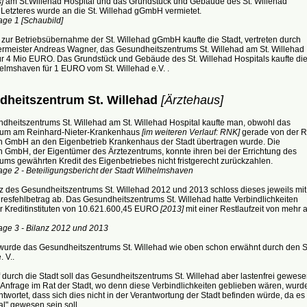
]
am St.Willehad Hospital und das Grundstück und Gebäude des St. Willehad
 Letzteres wurde an die St. Willehad gGmbH vermietet.
age 1 [Schaubild]
 zur Betriebsübernahme der St. Willehad gGmbH kaufte die Stadt, vertreten durch
rmeister Andreas Wagner, das Gesundheitszentrums St. Willehad am St. Willehad
für 4 Mio EURO. Das Grundstück und Gebäude des St. Willehad Hospitals kaufte di
elmshaven für 1 EURO vom St. Willehad e.V. .
heitszentrum St. Willehad
[Ärztehaus]
dheitszentrums St. Willehad am St. Willehad Hospital kaufte man, obwohl das
rum am Reinhard-Nieter-Krankenhaus
[im weiteren Verlauf: RNK]
gerade von der 
n GmbH an den Eigenbetrieb Krankenhaus der Stadt übertragen wurde. Die
n GmbH, der Eigentümer des Ärztezentrums, konnte ihren bei der Errichtung des
ums gewährten Kredit des Eigenbetriebes nicht fristgerecht zurückzahlen.
ge 2 - Beteiligungsbericht der Stadt Wilhelmshaven
nz des Gesundheitszentrums St. Willehad 2012 und 2013 schloss dieses jeweils mit
esfehlbetrag ab. Das Gesundheitszentrums St. Willehad hatte Verbindlichkeiten
 Kreditinstituten von 10.621.600,45 EURO
[2013]
mit einer Restlaufzeit von mehr a
age 3 - Bilanz 2012 und 2013
 wurde das Gesundheitszentrums St. Willehad wie oben schon erwähnt durch den S
 V..
durch die Stadt soll das Gesundheitszentrums St. Willehad aber lastenfrei gewese
 Anfrage im Rat der Stadt, wo denn diese Verbindlichkeiten geblieben wären, wurd
twortet, dass sich dies nicht in der Verantwortung der Stadt befinden würde, da es
l" gewesen sein soll.