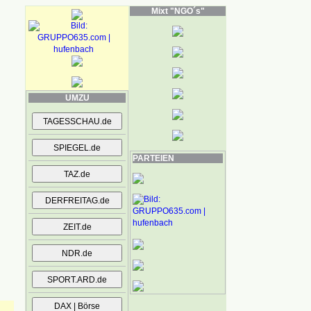
Mixt "NGO´s"
UMZU
PARTEIEN