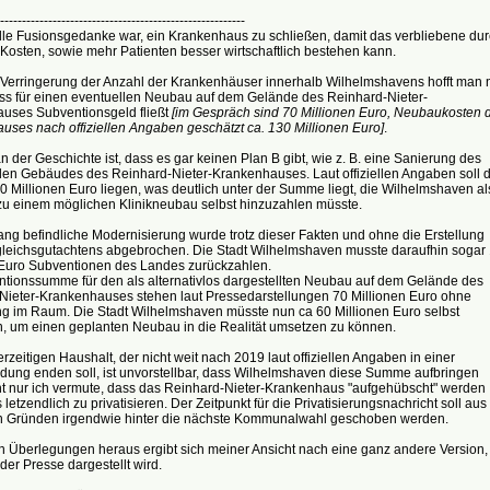
--------------------------------------------------------
elle Fusionsgedanke war, ein Krankenhaus zu schließen, damit das verbliebene du
Kosten, sowie mehr Patienten besser wirtschaftlich bestehen kann.
 Verringerung der Anzahl der Krankenhäuser innerhalb Wilhelmshavens hofft man 
ass für einen eventuellen Neubau auf dem Gelände des Reinhard-Nieter-
uses Subventionsgeld fließt
[im Gespräch sind 70 Millionen Euro, Neubaukosten 
uses nach offiziellen Angaben geschätzt ca. 130 Millionen Euro]
.
n der Geschichte ist, dass es gar keinen Plan B gibt, wie z. B. eine Sanierung des
en Gebäudes des Reinhard-Nieter-Krankenhauses. Laut offiziellen Angaben soll d
0 Millionen Euro liegen, was deutlich unter der Summe liegt, die Wilhelmshaven al
 zu einem möglichen Klinikneubau selbst hinzuzahlen müsste.
ng befindliche Modernisierung wurde trotz dieser Fakten und ohne die Erstellung
gleichsgutachtens abgebrochen. Die Stadt Wilhelmshaven musste daraufhin sogar
 Euro Subventionen des Landes zurückzahlen.
ntionssumme für den als alternativlos dargestellten Neubau auf dem Gelände des
Nieter-Krankenhauses stehen laut Pressedarstellungen 70 Millionen Euro ohne
ng im Raum. Die Stadt Wilhelmshaven müsste nun ca 60 Millionen Euro selbst
n, um einen geplanten Neubau in die Realität umsetzen zu können.
rzeitigen Haushalt, der nicht weit nach 2019 laut offiziellen Angaben in einer
dung enden soll, ist unvorstellbar, dass Wilhelmshaven diese Summe aufbringen
ht nur ich vermute, dass das Reinhard-Nieter-Krankenhaus "aufgehübscht" werden
s letzendlich zu privatisieren. Der Zeitpunkt für die Privatisierungsnachricht soll aus
en Gründen irgendwie hinter die nächste Kommunalwahl geschoben werden.
n Überlegungen heraus ergibt sich meiner Ansicht nach eine ganz andere Version, 
 der Presse dargestellt wird.