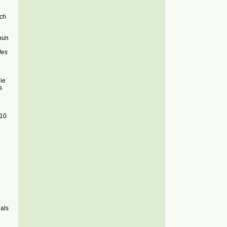
rch
nun
des
ie
s
 10
als