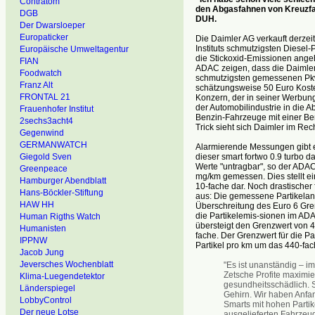
Contratom
den Abgasfahnen von Kreuzfa
DGB
DUH.
Der Dwarsloeper
Europaticker
Die Daimler AG verkauft derzei
Instituts schmutzigsten Diesel
Europäische Umweltagentur
die Stickoxid-Emissionen ange
FIAN
ADAC zeigen, dass die Daimler
Foodwatch
schmutzigsten gemessenen Pkw
Franz Alt
schätzungsweise 50 Euro Koste
FRONTAL 21
Konzern, der in seiner Werbung
der Automobilindustrie in die
Frauenhofer Institut
Benzin-Fahrzeuge mit einer Be
2sechs3acht4
Trick sieht sich Daimler im Rech
Gegenwind
GERMANWATCH
Alarmierende Messungen gibt e
dieser smart fortwo 0.9 turbo da
Giegold Sven
Werte "untragbar", so der ADA
Greenpeace
mg/km gemessen. Dies stellt e
Hamburger Abendblatt
10-fache dar. Noch drastischer 
Hans-Böckler-Stiftung
aus: Die gemessene Partikelanza
HAW HH
Überschreitung des Euro 6 Gre
die Partikelemis-sionen im ADA
Human Rigths Watch
übersteigt den Grenzwert von 
Humanisten
fache. Der Grenzwert für die Pa
IPPNW
Partikel pro km um das 440-fac
Jacob Jung
Jeversches Wochenblatt
"Es ist unanständig – i
Zetsche Profite maximier
Klima-Luegendetektor
gesundheitsschädlich. 
Länderspiegel
Gehirn. Wir haben Anfan
LobbyControl
Smarts mit hohen Partik
Der neue Lotse
ausgelieferten Fahrzeu