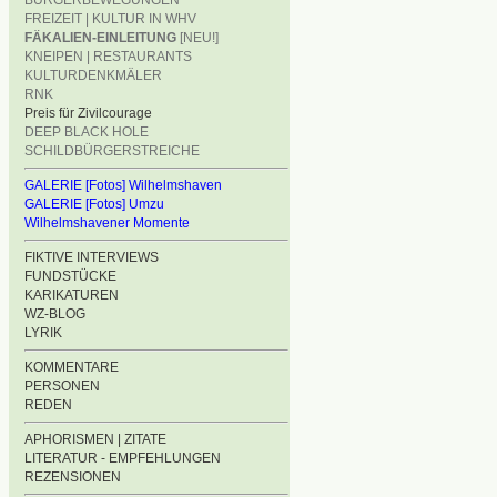
BÜRGERBEWEGUNGEN
FREIZEIT | KULTUR IN WHV
FÄKALIEN-EINLEITUNG
[NEU!]
KNEIPEN | RESTAURANTS
KULTURDENKMÄLER
RNK
Preis für Zivilcourage
DEEP BLACK HOLE
SCHILDBÜRGERSTREICHE
GALERIE [Fotos] Wilhelmshaven
GALERIE [Fotos] Umzu
Wilhelmshavener Momente
FIKTIVE INTERVIEWS
FUNDSTÜCKE
KARIKATUREN
WZ-BLOG
LYRIK
KOMMENTARE
PERSONEN
REDEN
APHORISMEN | ZITATE
LITERATUR - EMPFEHLUNGEN
REZENSIONEN