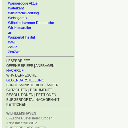
Wangerooge Aktuell
Waterkant
Wilstersche-Zeitung
Weissgarnix
Wilhelmshavener Deppesche
Wir-Klimaretter
ar
Wuppertal Institut
WWF
ZAPP
ZeoZwei
LESERBRIEFE
OFFENE BRIEFE | ANFRAGEN
NACHRUF
WHV DEPPESCHE
GEGENDARSTELLUNG
BUNDESMINISTERIEN | -ÄMTER
GUTACHTEN | DOKUMENTE
RESOLUTIONEN | PETITIONEN
BÜRGERPORTAL NACHGEHAKT
PETITIONEN
WILHELMSHAVEN
BI-Zeche Rüstersieler Groden
Ärzte Initiative WHV