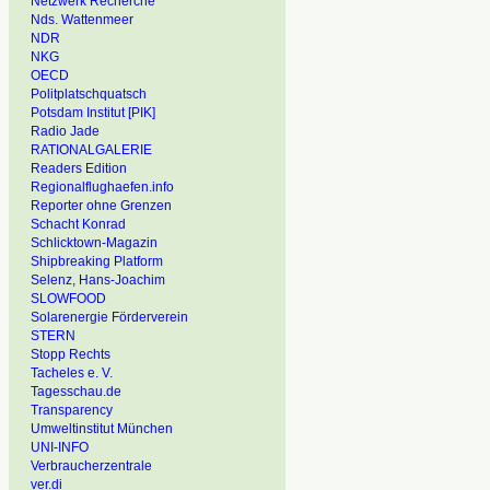
Netzwerk Recherche
Nds. Wattenmeer
NDR
NKG
OECD
Politplatschquatsch
Potsdam Institut [PIK]
Radio Jade
RATIONALGALERIE
Readers Edition
Regionalflughaefen.info
Reporter ohne Grenzen
Schacht Konrad
Schlicktown-Magazin
Shipbreaking Platform
Selenz, Hans-Joachim
SLOWFOOD
Solarenergie Förderverein
STERN
Stopp Rechts
Tacheles e. V.
Tagesschau.de
Transparency
Umweltinstitut München
UNI-INFO
Verbraucherzentrale
ver.di