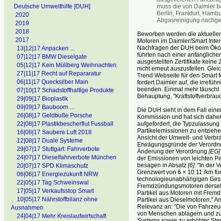
muss die von Daimler b
Deutsche Umwelthilfe [DUH]
Berlin, Frankfurt, Hamb
2020
Abgasreinigung nachgeb
2019
2018
Beworben werden die aktuellen
2017
Motoren im Daimler/Smart Intern
Nachfragen der DUH beim Öko-T
13|12|17 Anpacken ...
führten nach einer anfänglichen
07|12|17 BMW Dieselgate
ausgestellten Zertifikate keine
05|12|17 Kein Müllberg Weihnachten
nicht erneut auszustellen. Gle
27|11|17 Recht auf Repararatur
Trend Webseite für den Smart f
06|11|17 Quecksilber Main
fordert Daimler auf, die irref
beenden. Einmal mehr täuscht 
07|10|17 Schadstoffhaltige Produkte
Behauptung, "Kraftstoffverbrau
29|09|17 Bioplastik
09|09|17 Bauboom ...
Die DUH sieht in dem Fall ei
26|08|17 Geldbuße Porsche
Kommission und hat sich daher
aufgefordert, die Typzulassung
22|08|17 Plastikbescherflut Fussball
Partikelemissionen zu entzieh
16|08|17 Saubere Luft 2018
Ansicht der Umwelt- und Verbr
12|08|17 Duale Systeme
Erwägungsgründe der Verordn
29|07|17 Stuttgart: Fahrverbote
Änderung der Verordnung
[EG]
24|07|17 Dieselfahrverbote München
der Emissionen von leichten 
besagen in Absatz
[6]
: "In der
20|07|17 SPD Klimaschutz
Grenzwert von 6 × 10 11 /km fü
06|06|17 Energiezukunft NRW
technologieunabhängigen Geset
22|05|17 Tag Schweinswal
Fremdzündungsmotoren derselbe
17|05|17 Verkaufsstop Smart
Partikel aus Motoren mit Fremd
10|05|17 Nährstoffbilanz ohne
Partikel aus Dieselmotoren." An
Relevanz an: "Die von Fahrzeu
Ausnahmen
von Menschen ablagern und zu
24|04|17 Mehr Kreislaufwirtschaft
Systems sowie zu erhöhter Ster