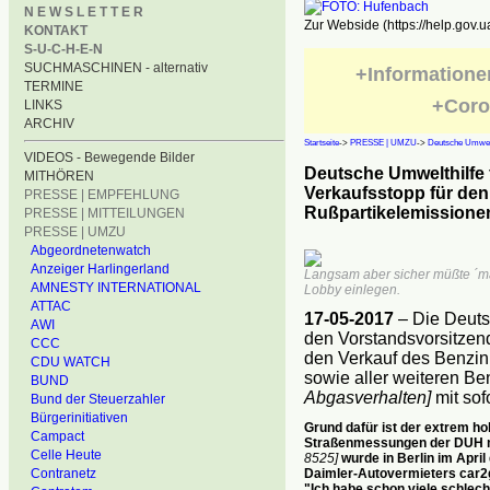
N E W S L E T T E R
Zur Webside (https://help.gov.u
KONTAKT
S-U-C-H-E-N
SUCHMASCHINEN - alternativ
+Informatione
TERMINE
+Coro
LINKS
ARCHIV
Startseite
->
PRESSE | UMZU
->
Deutsche Umwelt
VIDEOS - Bewegende Bilder
Deutsche Umwelthilfe 
MITHÖREN
Verkaufsstopp für den
PRESSE | EMPFEHLUNG
Rußpartikelemissione
PRESSE | MITTEILUNGEN
PRESSE | UMZU
Abgeordnetenwatch
Anzeiger Harlingerland
Langsam aber sicher müßte ´mal
AMNESTY INTERNATIONAL
Lobby einlegen.
ATTAC
17-05-2017
– Die Deuts
AWI
den Vorstandsvorsitzend
CCC
den Verkauf des Benzin
CDU WATCH
sowie aller weiteren B
BUND
Abgasverhalten]
mit sof
Bund der Steuerzahler
Bürgerinitiativen
Grund dafür ist der extrem ho
Campact
Straßenmessungen der DUH mi
Celle Heute
8525]
wurde in Berlin im April
Daimler-Autovermieters car2
Contranetz
"Ich habe schon viele schlech