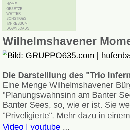
HOME
GESETZE
WETTER
SONSTIGES
IMPRESSUM
DOWNLOADS
Wilhelmshavener Mom
Die Darstelllung des "Trio Infe
Eine Menge Wilhelmshavener Bürg
"Planungswahnsinn am Banter See
Banter Sees, so, wie er ist. Sie
"Priveligierte". Mehr dazu in einem
Video | youtube
...