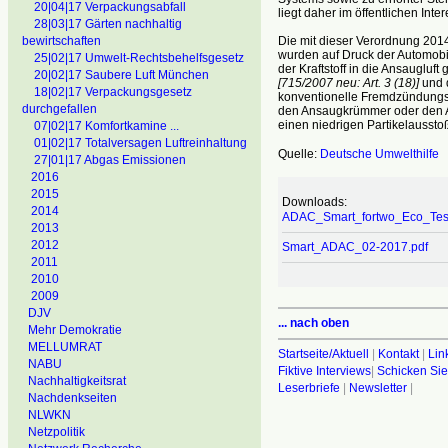
20|04|17 Verpackungsabfall
liegt daher im öffentlichen Inter
28|03|17 Gärten nachhaltig
Die mit dieser Verordnung 2014
bewirtschaften
wurden auf Druck der Automobi
25|02|17 Umwelt-Rechtsbehelfsgesetz
der Kraftstoff in die Ansaugluft
20|02|17 Saubere Luft München
[715/2007 neu: Art. 3 (18)]
und 
18|02|17 Verpackungsgesetz
konventionelle Fremdzündungsmot
durchgefallen
den Ansaugkrümmer oder den An
einen niedrigen Partikelausstoß
07|02|17 Komfortkamine ...
01|02|17 Totalversagen Luftreinhaltung
Quelle:
Deutsche Umwelthilfe
27|01|17 Abgas Emissionen
2016
2015
Downloads:
2014
ADAC_Smart_fortwo_Eco_Test
2013
2012
Smart_ADAC_02-2017.pdf
2011
2010
2009
DJV
... nach oben
Mehr Demokratie
MELLUMRAT
Startseite/Aktuell
|
Kontakt
|
Lin
NABU
Fiktive Interviews
|
Schicken Sie
Nachhaltigkeitsrat
Leserbriefe
|
Newsletter
|
Nachdenkseiten
NLWKN
Netzpolitik