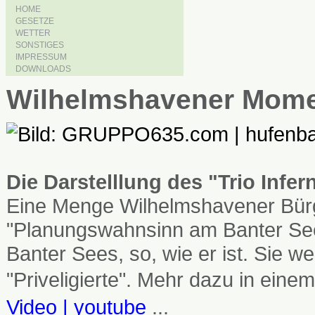
HOME
GESETZE
WETTER
SONSTIGES
IMPRESSUM
DOWNLOADS
Wilhelmshavener Mom
Die Darstelllung des "Trio Infe
Eine Menge Wilhelmshavener Bürg
"Planungswahnsinn am Banter See
Banter Sees, so, wie er ist. Sie
"Priveligierte". Mehr dazu in einem
Video | youtube
...