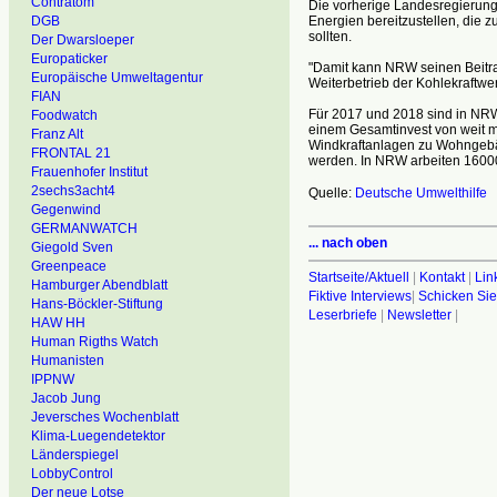
Contratom
Die vorherige Landesregierung
Energien bereitzustellen, die 
DGB
sollten.
Der Dwarsloeper
Europaticker
"Damit kann NRW seinen Beitrag 
Europäische Umweltagentur
Weiterbetrieb der Kohlekraftwe
FIAN
Für 2017 und 2018 sind in NRW
Foodwatch
einem Gesamtinvest von weit m
Franz Alt
Windkraftanlagen zu Wohngebäu
FRONTAL 21
werden. In NRW arbeiten 1600
Frauenhofer Institut
2sechs3acht4
Quelle:
Deutsche Umwelthilfe
Gegenwind
GERMANWATCH
... nach oben
Giegold Sven
Greenpeace
Startseite/Aktuell
|
Kontakt
|
Lin
Hamburger Abendblatt
Fiktive Interviews
|
Schicken Sie
Hans-Böckler-Stiftung
Leserbriefe
|
Newsletter
|
HAW HH
Human Rigths Watch
Humanisten
IPPNW
Jacob Jung
Jeversches Wochenblatt
Klima-Luegendetektor
Länderspiegel
LobbyControl
Der neue Lotse