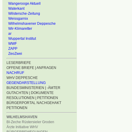
Wangerooge Aktuell
Waterkant
Wilstersche-Zeitung
Weissgarnix
Wilhelmshavener Deppesche
Wir-Klimaretter
ar
Wuppertal Institut
WWF
ZAPP
ZeoZwei
LESERBRIEFE
OFFENE BRIEFE | ANFRAGEN
NACHRUF
WHV DEPPESCHE
GEGENDARSTELLUNG
BUNDESMINISTERIEN | -ÄMTER
GUTACHTEN | DOKUMENTE
RESOLUTIONEN | PETITIONEN
BÜRGERPORTAL NACHGEHAKT
PETITIONEN
WILHELMSHAVEN
BI-Zeche Rüstersieler Groden
Ärzte Initiative WHV