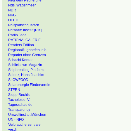
Netzwerk Recherche
Nds. Wattenmeer
NDR
NKG
OECD
Politplatschquatsch
Potsdam Institut [PIK]
Radio Jade
RATIONALGALERIE
Readers Edition
Regionalflughaefen.info
Reporter ohne Grenzen
Schacht Konrad
Schlicktown-Magazin
Shipbreaking Platform
Selenz, Hans-Joachim
SLOWFOOD
Solarenergie Förderverein
STERN
Stopp Rechts
Tacheles e. V.
Tagesschau.de
Transparency
Umweltinstitut München
UNI-INFO
Verbraucherzentrale
ver.di