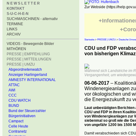
N E W S L E T T E R
Zur Webside (https://help.gov.u
KONTAKT
S-U-C-H-E-N
SUCHMASCHINEN - alternativ
+Informatione
TERMINE
+Coro
LINKS
ARCHIV
Startseite
->
PRESSE | UMZU
->
Deutsche Umwelt
VIDEOS - Bewegende Bilder
CDU und FDP verabsch
MITHÖREN
von bisherigen Klimaz
PRESSE | EMPFEHLUNG
PRESSE | MITTEILUNGEN
PRESSE | UMZU
Abgeordnetenwatch
Während sich Landstriche im R
Anzeiger Harlingerland
Vergangenheit, um wiedergewä
AMNESTY INTERNATIONAL
06-06-2017
– Koalition
ATTAC
Windenergieanlagen zu
AWI
vor ökologischen und w
CCC
die Energiezukunft zu 
CDU WATCH
BUND
Laut unbestätigten Berichten
Bund der Steuerzahler
CDU und FDP in ihren Koalit
Bürgerinitiativen
von Windenergieanlagen zur W
siebenmal so groß wie die Ge
Campact
von ungefähr 1200 bis 1500 M
Celle Heute
Contranetz
Damit verabschieden sich CDU 