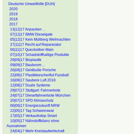
Deutsche Umwelthilfe [DUH]
2020
2019
2018
2017
13|12|17 Anpacken ...
07|12|17 BMW Dieselgate
05|12|17 Kein Müllberg Weihnachten
27|11|17 Recht auf Repararatur
06|11|17 Quecksilber Main
07|10|17 Schadstoffhaltige Produkte
29|09|17 Bioplastik
09|09|17 Bauboom ...
26|08|17 Geldbuße Porsche
22|08|17 Plastikbescherflut Fussball
16|08|17 Saubere Luft 2018
12|08|17 Duale Systeme
29|07|17 Stuttgart: Fahrverbote
24|07|17 Dieselfahrverbote München
20|07|17 SPD Klimaschutz
06|06|17 Energiezukunft NRW
22|05|17 Tag Schweinswal
17|05|17 Verkaufsstop Smart
10|05|17 Nährstoffbilanz ohne
Ausnahmen
24|04|17 Mehr Kreislaufwirtschaft