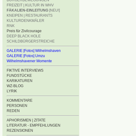
BÜRGERBEWEGUNGEN
FREIZEIT | KULTUR IN WHV
FÄKALIEN-EINLEITUNG
[NEU!]
KNEIPEN | RESTAURANTS
KULTURDENKMÄLER
RNK
Preis für Zivilcourage
DEEP BLACK HOLE
SCHILDBÜRGERSTREICHE
GALERIE [Fotos] Wilhelmshaven
GALERIE [Fotos] Umzu
Wilhelmshavener Momente
FIKTIVE INTERVIEWS
FUNDSTÜCKE
KARIKATUREN
WZ-BLOG
LYRIK
KOMMENTARE
PERSONEN
REDEN
APHORISMEN | ZITATE
LITERATUR - EMPFEHLUNGEN
REZENSIONEN