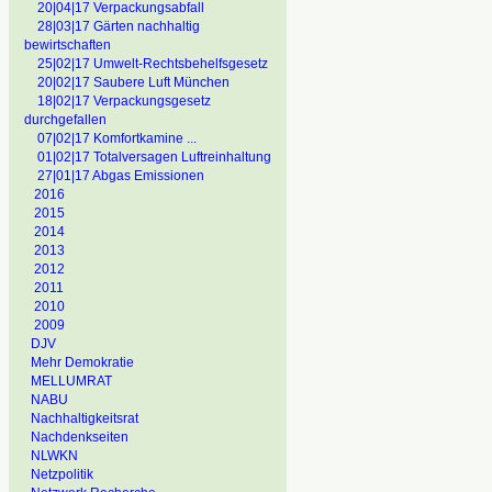
20|04|17 Verpackungsabfall
28|03|17 Gärten nachhaltig
bewirtschaften
25|02|17 Umwelt-Rechtsbehelfsgesetz
20|02|17 Saubere Luft München
18|02|17 Verpackungsgesetz
durchgefallen
07|02|17 Komfortkamine ...
01|02|17 Totalversagen Luftreinhaltung
27|01|17 Abgas Emissionen
2016
2015
2014
2013
2012
2011
2010
2009
DJV
Mehr Demokratie
MELLUMRAT
NABU
Nachhaltigkeitsrat
Nachdenkseiten
NLWKN
Netzpolitik