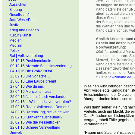
Zitat:
"Genossinnen, Ge
Aussichten
da mögen sie heute auf 
Kandidatenliste der SP
Bildung
überhaupt auf die List
Gesellschaft
dieser Geschlossenheit 
JadeWeserPort
der Schlagzeilen, die 
Justiz
die Wählerinnen und Wäh
Krieg und Frieden
Kandidaten nicht zu wähl
Kultur | Kunst
Ähnlich kritisch stand
Medien
zu sein und deshalb ers
Medizin
Nordwestzeitung:
Politik
Zitat:
"... Eberhard Menz
Rat | Volksvertretung
... In einem mehrere Se
Menzel, die Kreisdeleg
15|12|16 Postdemokratie
Kandidatenliste für di
09|12|16 Ätzende Selbstinszenierung
Desaster“ geworden und
04|11|16 Die GroKo ist tot ...
heillos zerstrittene Par
23|09|16 Die Vorletzte ...
[Quelle:
nwzonline.de
| 
15|08|16 Eine Laube brennt
In seinen Ausführungen beschre
27|04|16 Wie du mir, ...
April vorgelegte Kandidatenli
27|04|16 Menzel teilt aus
Entscheidungen der Ortsvereine 
25|04|16 Ja nee, falsch verstanden, ...
übergeordneten Interessen der
15|04|16 ... Wilhelmshaven verraten?
17|03|16 Real existierende Demenz
Was dann seiner Meinung nach f
Vorteile, auch um Macht, die ei
14|03|16 Ratssitzung, die keine wird
Das Feilschen um Listenplätze 
19|02|16 Krankenhausneubau?
Vergangenheit Fälle gegeben, i
16|02|16 Wie die Kesselflicker
verändert hat".
22|01|16 Schiere Verzweiflung
Umwelt
"Hauen und Stechen" ist also 