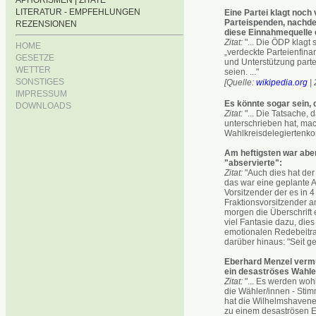
APHORISMEN | ZITATE
LITERATUR - EMPFEHLUNGEN
Eine Partei klagt noc
Parteispenden, nachde
REZENSIONEN
diese Einnahmequelle e
Zitat:
"... Die ÖDP klagt
HOME
„verdeckte Parteienfina
GESETZE
und Unterstützung parte
WETTER
seien. ..."
SONSTIGES
[Quelle:
wikipedia.org
| 
IMPRESSUM
Es könnte sogar sein, 
DOWNLOADS
Zitat:
"... Die Tatsache, 
unterschrieben hat, ma
Wahlkreisdelegiertenkon
Am heftigsten war abe
"abservierte":
Zitat:
"Auch dies hat der
das war eine geplante Ak
Vorsitzender der es in 
Fraktionsvorsitzender a
morgen die Überschrift e
viel Fantasie dazu, dies 
emotionalen Redebeitrag
darüber hinaus: "Seit ge
Eberhard Menzel vermut
ein desaströses Wahle
Zitat:
"... Es werden woh
die Wähler/innen - Sti
hat die Wilhelmshavene
zu einem desaströsen Er