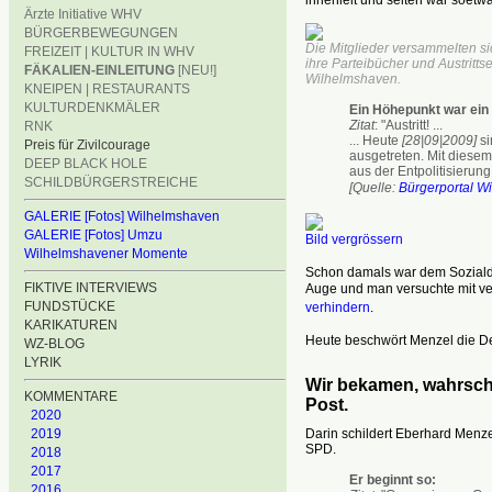
Ärzte Initiative WHV
BÜRGERBEWEGUNGEN
Die Mitglieder versammelten s
FREIZEIT | KULTUR IN WHV
ihre Parteibücher und Austritts
FÄKALIEN-EINLEITUNG
[NEU!]
Wilhelmshaven.
KNEIPEN | RESTAURANTS
KULTURDENKMÄLER
Ein Höhepunkt war ein 
Zitat
: "Austritt! ...
RNK
...
Heute
[28|09|2009]
si
Preis für Zivilcourage
ausgetreten. Mit diese
DEEP BLACK HOLE
aus der Entpolitisierung 
SCHILDBÜRGERSTREICHE
[Quelle:
Bürgerportal W
GALERIE [Fotos] Wilhelmshaven
GALERIE [Fotos] Umzu
Bild vergrössern
Wilhelmshavener Momente
Schon damals war dem Soziald
FIKTIVE INTERVIEWS
Auge und man versuchte mit ve
FUNDSTÜCKE
verhindern
.
KARIKATUREN
Heute beschwört Menzel die De
WZ-BLOG
LYRIK
Wir bekamen, wahrschei
KOMMENTARE
Post.
2020
2019
Darin schildert Eberhard Menze
SPD.
2018
2017
Er beginnt so:
2016