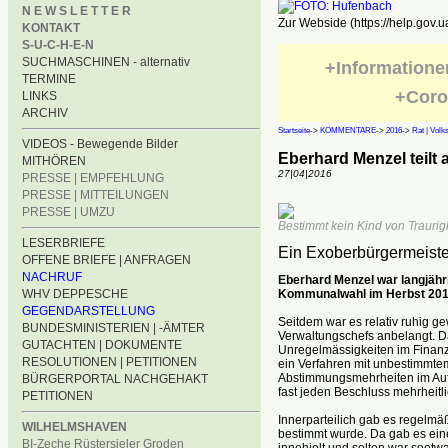
N E W S L E T T E R
Zur Webside (https://help.gov.u
KONTAKT
S-U-C-H-E-N
SUCHMASCHINEN - alternativ
+Informatione
TERMINE
+Coro
LINKS
ARCHIV
Startseite
->
KOMMENTARE
->
2016
->
Rat | Volk
VIDEOS - Bewegende Bilder
Eberhard Menzel teilt 
MITHÖREN
27|04|2016
PRESSE | EMPFEHLUNG
PRESSE | MITTEILUNGEN
PRESSE | UMZU
Bestimmt kein Kind von Trauri
LESERBRIEFE
Ein Exoberbürgermeister
OFFENE BRIEFE | ANFRAGEN
NACHRUF
Eberhard Menzel war langjähr
Kommunalwahl im Herbst 2011
WHV DEPPESCHE
GEGENDARSTELLUNG
Seitdem war es relativ ruhig g
BUNDESMINISTERIEN | -ÄMTER
Verwaltungschefs anbelangt. D
GUTACHTEN | DOKUMENTE
Unregelmässigkeiten im Finan
RESOLUTIONEN | PETITIONEN
ein Verfahren mit unbestimmte
Abstimmungsmehrheiten im Aufs
BÜRGERPORTAL NACHGEHAKT
fast jeden Beschluss mehrheitli
PETITIONEN
Innerparteilich gab es regelmäß
WILHELMSHAVEN
bestimmt wurde. Da gab es eine
BI-Zeche Rüstersieler Groden
innehielt und selten war soetw