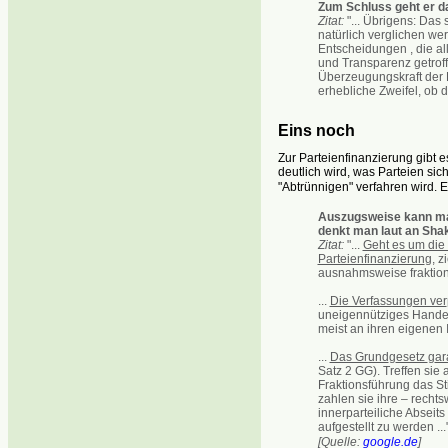
Zum Schluss geht er d
Zitat:
"... Übrigens: Da
natürlich verglichen wer
Entscheidungen , die a
und Transparenz getroff
Überzeugungskraft der 
erhebliche Zweifel, ob 
Eins noch
Zur Parteienfinanzierung gibt 
deutlich wird, was Parteien sic
"Abtrünnigen" verfahren wird. 
Auszugsweise kann ma
denkt man laut an Sha
Zitat:
"...
Geht es um die 
Parteienfinanzierun
g, z
ausnahmsweise fraktionsü
...
Die Verfassun
g
en ver
uneigennütziges Handeln
meist an ihren eigenen I
...
Das Grund
g
esetz
g
ar
Satz 2 GG). Treffen si
Fraktionsführung das S
zahlen sie ihre – rechts
innerparteiliche Abseit
aufgestellt zu werden ...
[Quelle:
google.de
]