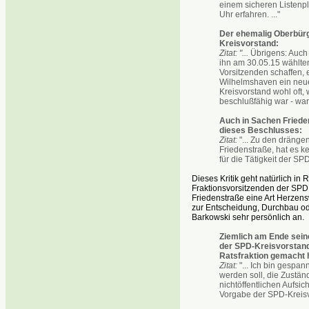
einem sicheren Listenpla
Uhr erfahren. ..."
Der ehemalig Oberbürg
Kreisvorstand:
Zitat: "...
Übrigens: Auch 
ihn am 30.05.15 wählte
Vorsitzenden schaffen,
Wilhelmshaven ein neues
Kreisvorstand wohl oft,
beschlußfähig war - war
Auch in Sachen Frieden
dieses Beschlusses:
Zitat:
"... Zu den dräng
Friedenstraße, hat es ke
für die Tätigkeit der SP
Dieses Kritik geht natürlich in
Fraktionsvorsitzenden der SPD
Friedenstraße eine Art Herzens
zur Entscheidung, Durchbau oder
Barkowski sehr persönlich an.
Ziemlich am Ende sein
der SPD-Kreisvorstand
Ratsfraktion gemacht 
Zitat:
"... Ich bin gespa
werden soll, die Zustän
nichtöffentlichen Aufsi
Vorgabe der SPD-Kreisvo