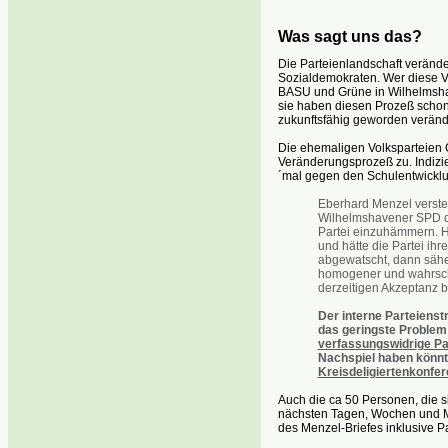
Was sagt uns das?
Die Parteienlandschaft verände
Sozialdemokraten. Wer diese V
BASU und Grüne in Wilhelmshav
sie haben diesen Prozeß schon 
zukunftsfähig geworden veränd
Die ehemaligen Volksparteien 
Veränderungsprozeß zu. Indizi
´mal gegen den Schulentwickl
Eberhard Menzel versteht
Wilhelmshavener SPD di
Partei einzuhämmern. H
und hätte die Partei ihre
abgewatscht, dann sähe
homogener und wahrsch
derzeitigen Akzeptanz 
Der interne Parteienst
das geringste Problem 
verfassun
g
swidri
g
e Pa
Nachspiel haben könn
Kreisdeli
g
iertenkonfe
Auch die ca 50 Personen, die s
nächsten Tagen, Wochen und Mo
des Menzel-Briefes inklusive P