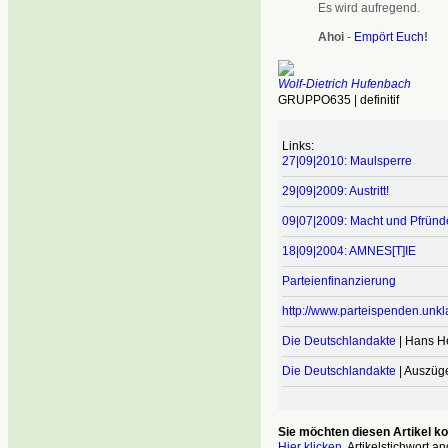
Es wird aufregend.
Ahoi
-
Empört Euch
!
Wolf-Dietrich Hufenbach
GRUPPO635 | definitif
Links:
27|09|2010: Maulsperre
29|09|2009: Austritt!
09|07|2009: Macht und Pfründ
18|09|2004: AMNES[T]IE
Parteienfinanzierung
http://www.parteispenden.unkl
Die Deutschlandakte
| Hans He
Die Deutschlandakte
| Auszüg
Sie möchten diesen Artikel 
Hier klicken
,
Artikelstichwort an