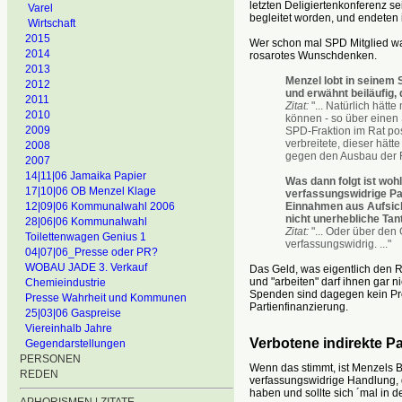
letzten Deligiertenkonferenz 
Varel
begleitet worden, und endeten 
Wirtschaft
2015
Wer schon mal SPD Mitglied war
2014
rosarotes Wunschdenken.
2013
Menzel lobt in seinem 
2012
und erwähnt beiläufig,
2011
Zitat:
"... Natürlich hätt
2010
können - so über einen 
2009
SPD-Fraktion im Rat posi
verbreitete, dieser hät
2008
gegen den Ausbau der Fr
2007
14|11|06 Jamaika Papier
Was dann folgt ist woh
17|10|06 OB Menzel Klage
verfassungswidrige Pa
12|09|06 Kommunalwahl 2006
Einnahmen aus Aufsic
nicht unerhebliche Tant
28|06|06 Kommunalwahl
Zitat:
"... Oder über den
Toilettenwagen Genius 1
verfassungswidrig. ..."
04|07|06_Presse oder PR?
WOBAU JADE 3. Verkauf
Das Geld, was eigentlich den Ra
und "arbeiten" darf ihnen gar nic
Chemieindustrie
Spenden sind dagegen kein Prob
Presse Wahrheit und Kommunen
Partienfinanzierung.
25|03|06 Gaspreise
Viereinhalb Jahre
Verbotene indirekte P
Gegendarstellungen
PERSONEN
Wenn das stimmt, ist Menzels Be
REDEN
verfassungswidrige Handlung, 
haben und sollte sich ´mal in de