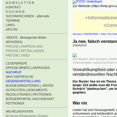
N E W S L E T T E R
Zur Webside (https://help.gov.u
KONTAKT
S-U-C-H-E-N
SUCHMASCHINEN - alternativ
+Informatione
TERMINE
+Coro
LINKS
ARCHIV
Startseite
->
KOMMENTARE
->
2016
->
Rat | Volk
VIDEOS - Bewegende Bilder
Ja nee, falsch verstand
MITHÖREN
25|04|2016
PRESSE | EMPFEHLUNG
PRESSE | MITTEILUNGEN
PRESSE | UMZU
Der Banter See hat ganz ander
Volksvertreter selbst mit ihren 
LESERBRIEFE
OFFENE BRIEFE | ANFRAGEN
Vorwahlkampfzeit oder 
NACHRUF
verständnisvollen Nach
WHV DEPPESCHE
GEGENDARSTELLUNG
Der Banter See ist ein Thema 
langer Zeit wollte man die F
BUNDESMINISTERIEN | -ÄMTER
förmlich "plattmachen", um 
GUTACHTEN | DOKUMENTE
gegeben.
RESOLUTIONEN | PETITIONEN
BÜRGERPORTAL NACHGEHAKT
War nix
PETITIONEN
Leider hat sich herausgestellt
WILHELMSHAVEN
schlummern und letztendlich sp
BI-Zeche Rüstersieler Groden