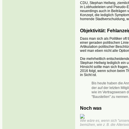
CDU, Stephan Hellwig, ziemlich 
in Lobhudeleien und Pseudo-Err
neuerdings auch in Beiträgen v
Konzept, die lediglich Symptom
horrende Stadtverschuldung, wir
Objektivität: Fehlanze
Dass man sich als Politiker oft
einer geraden politischen Linie
Artikulation politischer Besch
weil man eben nicht alle Option
Die mehrheitlich entscheidend
Stephan Hellwig lediglich ein 
Hinsicht sollte man sich frag
2016 folgt, wenn schon beim T
in Sicht ist.
Bis heute haben die An
der auf der letzten Mit
wie im Vertragswesen 
"Baustellen" zu nennen.
Noch was
Wie wäre es, wenn sich "unsere
bemühen, wie z. B. die Altersvo