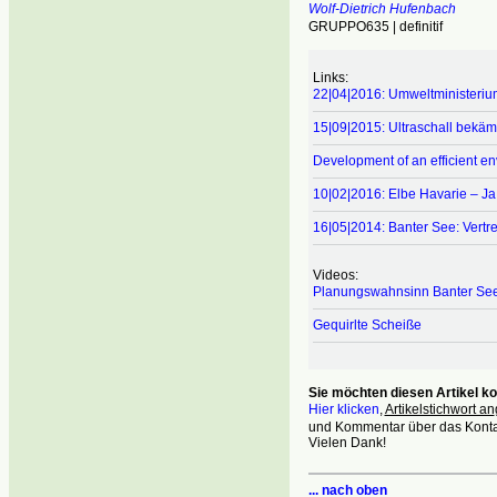
Wolf-Dietrich Hufenbach
GRUPPO635 | definitif
Links:
22|04|2016: Umweltministerium
15|09|2015: Ultraschall bekäm
Development of an efficient en
10|02|2016: Elbe Havarie – Ja 
16|05|2014: Banter See: Vert
Videos:
Planungswahnsinn Banter See
Gequirlte Scheiße
Sie möchten diesen Artikel 
Hier klicken
,
Artikelstichwort an
und Kommentar über das Kontak
Vielen Dank!
... nach oben