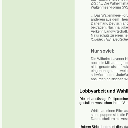
Zitat:
"... Die Wilhelmsha
Wattenmeer-Forum (WSF) 
... Das Wattenmeer-For
anderem aus dem Themen
Dänemark, Deutschland 
beitragen, Nachhaltigke
Verkehr, Landwirtschaft,
Naturschutz zu erreiche
[Quelle: THB | Deutsche 
Nur soviel:
Die Wilhelmshavener Ha
auch ein Milliardengrab
nicht gerade als der zu
eingehen, gerade, weil
schwächelnden JadeWese
absurden politischen 
Lobbyarbeit und Wah
Die ortsansässige Politprominen
gestalten, was schon in der Ver
Wirft man einen Blick au
so entpuppen sich die E
Dauerscheitern mit Ans
Unterm Strich bedeutet dies, d