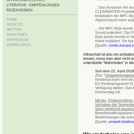
APHORISMEN | ZITATE
LITERATUR - EMPFEHLUNGEN
... Den Anrainern fiel a
REZENSIONEN
CLEARWATER-Projektteam
Installation der MPC-B
HOME
Algenschaum mehr aufget
GESETZE
... Die MPC-Boje wurde
WETTER
Sound patentiert. Das 
SONSTIGES
Boje wurde bereits in 
IMPRESSUM
Irland installiert. Sie 
DOWNLOADS
[Quelle:
cordis.europa.
Ultraschall ist also ein proba
wissen, muss man aber nicht wi
unterstützte "Wahrheiten" in der
Seit dem 22. April 201
Zitat:
"
Umweltministerium
Niedersachsen wird bis
EU-Förderprogramm ELER
Verfügung stellen. Das t
Donnerstag mit.
Mit der
„
Förderrichtlini
Vorhaben der Seenentw
Seen mö
g
lichst dauerh
Bewirtschaftungsplän
Bestimmungen der europ
[Quelle:
umwelt.nieders