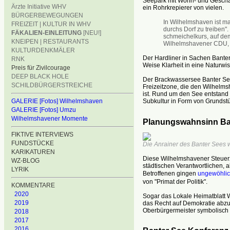
Seepark mit Wohn- und Geschäf
Ärzte Initiative WHV
ein Rohrkrepierer von vielen.
BÜRGERBEWEGUNGEN
In Wilhelmshaven ist m
FREIZEIT | KULTUR IN WHV
durchs Dorf zu treiben
FÄKALIEN-EINLEITUNG
[NEU!]
schmeichelkurs, auf de
KNEIPEN | RESTAURANTS
Wilhelmshavener CDU, St
KULTURDENKMÄLER
Der Hardliner in Sachen Bante
RNK
Weise Klarheit in eine Naturwi
Preis für Zivilcourage
DEEP BLACK HOLE
Der Brackwassersee Banter See 
SCHILDBÜRGERSTREICHE
Freizeitzone, die den Wilhel
ist. Rund um den See entstand i
GALERIE [Fotos] Wilhelmshaven
Subkultur in Form von Grundst
GALERIE [Fotos] Umzu
Wilhelmshavener Momente
Planungswahnsinn Ba
FIKTIVE INTERVIEWS
FUNDSTÜCKE
Die Anrainer des Banter Sees wi
KARIKATUREN
Diese Wilhelmshavener Steuer
WZ-BLOG
städtischen Verantwortlichen, ab
LYRIK
Betroffenen gingen
ungewöhlich
von "Primat der Politik".
KOMMENTARE
2020
Sogar das Lokale Heimatblatt 
2019
das Recht auf Demokratie abzue
Oberbürgermeister symbolisch 
2018
2017
2016