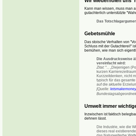
Wir wiederholen uns ´
Kann man wissen, muss man abe
gutachterlich unterstützte "Wahr
Das Totschlagargument,
Gebetsmühle
Das stoische Verhalten von "Volk
Schluss mit der Gutachterei!" is
bemühen, wie man sich eigentl
Die Ausdrucksweise äh
vereinfacht wird:
Zitat:
"... „Diejenigen (P
kurzen Karrierezeitraum 
Kurzzeitdenken, nicht m
typisch für das gesamte N
auf die aktuelle Erzielu
[Quelle:
letsmakemoney
Bundestagsabgeordneter
Umwelt immer wichtig
Inzwischen ist faktisch belegba
dehnen lässt.
Die Industrie, wie die 
dieses real existierend
das Naturwelterbe Wat