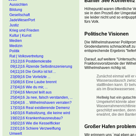
Banter See Konferenz
Aussichten
Höhepunkt waren öffentliche V
Bildung
sie in den Prozeß der Umgestal
Gesellschaft
sie leider nicht und so entpupp
JadeWeserPort
fürs Volk.
Justiz
Krieg und Frieden
Politische Visionen
Kultur | Kunst
Medien
Die Wilhelmshavener Politprom
Medizin
Grodendamms schmackhaft zu m
entsprechende Ergebnis "liefert
Politik
Rat | Volksvertretung
Darauf, auf weitere "Untersuch
15|12|16 Postdemokratie
Fraktionsvorsitzende der Wilh
09|12|16 Ätzende Selbstinszenierung
Wilhelmshaven richtig ist.
04|11|16 Die GroKo ist tot ...
Zunächst einmal will e
23|09|16 Die Vorletzte ...
Wasseraustausch zwis
15|08|16 Eine Laube brennt
stattfinden kann. Er be
27|04|16 Wie du mir, ...
als im Brackwassersee.
27|04|16 Menzel teilt aus
Hellwig hat ein gutach
25|04|16 Ja nee, falsch verstanden, ...
Umgekehrt könnte aber 
15|04|16 ... Wilhelmshaven verraten?
Wasserrahmenrichtlinie 
17|03|16 Real existierende Demenz
geschlitzt werden, denn
14|03|16 Ratssitzung, die keine wird
erwähnt, die den Banter
19|02|16 Krankenhausneubau?
16|02|16 Wie die Kesselflicker
Großer Hafen problem
22|01|16 Schiere Verzweiflung
Umwelt
Wir erinnern uns ´mal eben an d