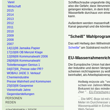
Varel
Schiffsschraube ungeahnte öli
also die Gefahr, dass Verunre
Wirtschaft
gelangen könnten, in dem trotz
2015
Wassertiefe durchaus von eine
2014
kann.
2013
2012
Außerdem werden massenhaft u
Kanal gepumpt und die könnten
2011
2010
2009
"Scheiß" Wahlprogr
2008
Das will Hellwig den Wilhelms
2007
Scheiße
" am Südstrand nocht n
14|11|06 Jamaika Papier
17|10|06 OB Menzel Klage
12|09|06 Kommunalwahl 2006
EU-Wasserrahmenricht
28|06|06 Kommunalwahl
Die Europäische Union hat den 
Toilettenwagen Genius 1
der Industrie und deren Verspr
04|07|06_Presse oder PR?
scheinen nicht kapieren zu wol
WOBAU JADE 3. Verkauf
beinhaltet, als Arbeitsplatzver
Chemieindustrie
Presse Wahrheit und Kommunen
Hellwig müsste als "ve
schon vor Jahren Mittel
25|03|06 Gaspreise
Bekannt ist das mindes
Viereinhalb Jahre
Zitat:
"...
EU-Forschun
g
Gegendarstellungen
...
PERSONEN
... Die MPC-Boje ist mi
Meter im Durchmesser a
REDEN
Wasserqualität in Echtz
Web-Server. ...