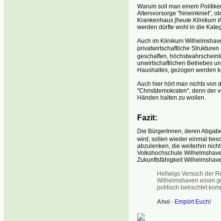
Warum soll man einem Politiker
Altersvorsorge "hineinkniet", 
Krankenhaus
[heute Klinikum 
werden dürfte wohl in die Katego
Auch im Klinikum Wilhelmshaven
privatwirtschaftliche Strukturen
geschaffen, höchstwahrscheinlic
unwirtschaftlichen Betriebes u
Haushaltes, gezogen werden k
Auch hier hört man nichts von
"Christdemokraten", denn der 
Händen halten zu wollen.
Fazit:
Die BürgerInnen, deren Abgabe
wird, sollen wieder einmal bes
abzulenken, die weiterhin nicht
Volkshochschule Wilhelmshaven
Zukunftsfähigkeit Wilhelmshav
Hellwigs Versuch der Rec
Wilhelmshaven einen gr
politisch betrachtet komp
Ahoi
-
Empört Euch
!