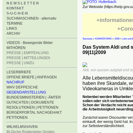
N E W S L E T T E R
Zur Webside (https://help.gov.u
KONTAKT
S-U-C-H-E-N
SUCHMASCHINEN - alternativ
+Informatione
TERMINE
+Coro
LINKS
ARCHIV
Startseite
->
KOMMENTARE
->
2009
->
Lohn und B
VIDEOS - Bewegende Bilder
Das System Aldi und 
MITHÖREN
09|11|2009
PRESSE | EMPFEHLUNG
PRESSE | MITTEILUNGEN
PRESSE | UMZU
Aldi, von aussen aalglatt und 
LESERBRIEFE
OFFENE BRIEFE | ANFRAGEN
Alle Lebensmitteldiscou
NACHRUF
haben ihre Skandale, 
WHV DEPPESCHE
Videokameras in Umkleid
GEGENDARSTELLUNG
Nebenbei werden Mitarbeiter "
BUNDESMINISTERIEN | -ÄMTER
sollen oder sich verbotenerwe
GUTACHTEN | DOKUMENTE
Schon der Verdacht reicht aus,
RESOLUTIONEN | PETITIONEN
die Arbeitslosigkeit neuerdin
BÜRGERPORTAL NACHGEHAKT
Zunächst waren Discounter verp
PETITIONEN
einkauft, der wenig Geld hat. I
zur Selbstverständlichkeit.
WILHELMSHAVEN
BI-Zeche Rüstersieler Groden