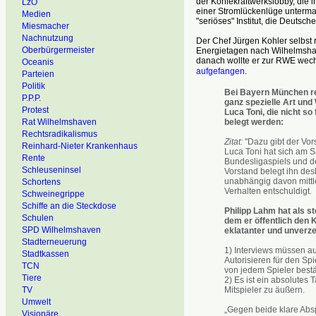
der Kohlekraftwerkslobby, die
LzO
einer Stromlückenlüge untermaue
Medien
"seriöses" Institut, die Deutsc
Miesmacher
Nachnutzung
Der Chef Jürgen Kohler selbst 
Oberbürgermeister
Energietagen nach Wilhelmshav
danach wollte er zur RWE wechs
Oceanis
aufgefangen
.
Parteien
Politik
Bei Bayern München re
P.P.P.
ganz spezielle Art und
Protest
Luca Toni, die nicht so
belegt werden:
Rat Wilhelmshaven
Rechtsradikalismus
Zitat:
"Dazu gibt der Vor
Reinhard-Nieter Krankenhaus
Luca Toni hat sich am 
Rente
Bundesligaspiels und de
Schleuseninsel
Vorstand belegt ihn desh
unabhängig davon mittl
Schortens
Verhalten entschuldigt.
Schweinegrippe
Schiffe an die Steckdose
Philipp Lahm hat als s
Schulen
dem er öffentlich den K
SPD Wilhelmshaven
eklatanter und unverze
Stadterneuerung
1) Interviews müssen au
Stadtkassen
Autorisieren für den Spi
TCN
von jedem Spieler bestät
Tiere
2) Es ist ein absolutes 
Mitspieler zu äußern.
TV
Umwelt
„Gegen beide klare Absp
Visionäre