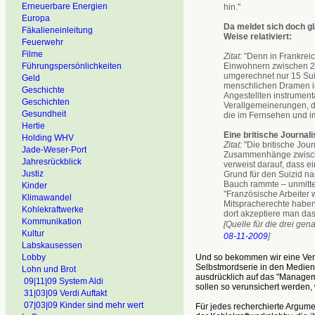
Erneuerbare Energien
hin."
Europa
Da meldet sich doch gla
Fäkalieneinleitung
Weise relativiert:
Feuerwehr
Filme
Zitat:
"Denn in Frankreic
Einwohnern zwischen 20
Führungspersönlichkeiten
umgerechnet nur 15 Sui
Geld
menschlichen Dramen i
Geschichte
Angestellten instrument
Geschichten
Verallgemeinerungen, di
Gesundheit
die im Fernsehen und im
Hertie
Eine britische Journali
Holding WHV
Zitat:
"Die britische Jour
Jade-Weser-Port
Zusammenhänge zwische
Jahresrückblick
verweist darauf, dass e
Justiz
Grund für den Suizid na
Bauch rammte – unmitte
Kinder
"Französische Arbeiter 
Klimawandel
Mitspracherechte haben.
Kohlekraftwerke
dort akzeptiere man das
Kommunikation
[Quelle für die drei gen
Kultur
08-11-2009
]
Labskausessen
Und so bekommen wir eine Verwä
Lobby
Selbstmordserie in den Medien 
Lohn und Brot
ausdrücklich auf das "Manageme
09|11|09 System Aldi
sollen so verunsichert werden, 
31|03|09 Verdi Auftakt
07|03|09 Kinder sind mehr wert
Für jedes recherchierte Argumen