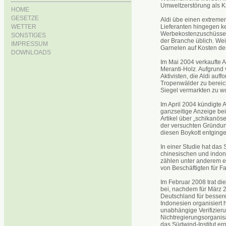
Umweltzerstörung als Kr
HOME
GESETZE
Aldi übe einen extremen 
Lieferanten hingegen k
WETTER
Werbekostenzuschüsse, 
SONSTIGES
der Branche üblich. Wei
IMPRESSUM
Garnelen auf Kosten der
DOWNLOADS
Im Mai 2004 verkaufte 
Meranti-Holz. Aufgrund
Aktivisten, die Aldi auf
Tropenwälder zu bereiche
Siegel vermarkten zu wo
Im April 2004 kündigte 
ganzseitige Anzeige be
Artikel über „schikanö
der versuchten Gründung
diesen Boykott entging
In einer Studie hat das 
chinesischen und indon
zählen unter anderem 
von Beschäftigten für Fa
Im Februar 2008 trat di
bei, nachdem für März 
Deutschland für bessere
Indonesien organisiert 
unabhängige Verifizieru
Nichtregierungsorganisa
das Südwind-Institut er