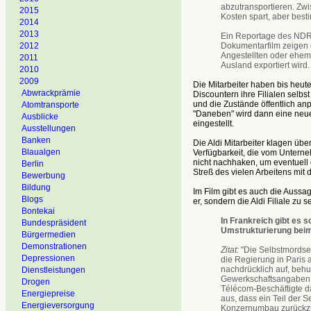
abzutransportieren. Zw
2015
Kosten spart, aber best
2014
2013
Ein Reportage des NDR 
Dokumentarfilm zeigen d
2012
Angestellten oder ehema
2011
Ausland exportiert wird.
2010
2009
Die Mitarbeiter haben bis heut
Abwrackprämie
Discountern ihre Filialen selbs
und die Zustände öffentlich a
Atomtransporte
"Daneben" wird dann eine neue 
Ausblicke
eingestellt.
Ausstellungen
Banken
Die Aldi Mitarbeiter klagen übe
Blaualgen
Verfügbarkeit, die vom Unterne
nicht nachhaken, um eventuell 
Berlin
Streß des vielen Arbeitens mit
Bewerbung
Bildung
Im Film gibt es auch die Aussag
Blogs
er, sondern die Aldi Filiale zu s
Bontekai
In Frankreich gibt es 
Bundespräsident
Umstrukturierung bei
Bürgermedien
Demonstrationen
Zitat:
"Die Selbstmordser
Depressionen
die Regierung in Paris 
nachdrücklich auf, beh
Dienstleistungen
Gewerkschaftsangaben h
Drogen
Télécom-Beschäftigte 
Energiepreise
aus, dass ein Teil der 
Energieversorgung
Konzernumbau zurückzufü