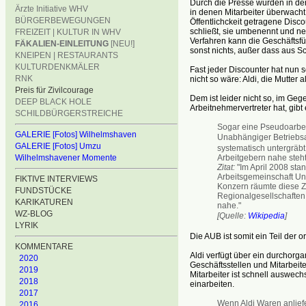
Durch die Presse wurden in de
Ärzte Initiative WHV
in denen Mitarbeiter überwacht
BÜRGERBEWEGUNGEN
Öffentlichckeit getragene Disco
schließt, sie umbenennt und neu
FREIZEIT | KULTUR IN WHV
Verfahren kann die Geschäftsf
FÄKALIEN-EINLEITUNG
[NEU!]
sonst nichts, außer dass aus Sc
KNEIPEN | RESTAURANTS
KULTURDENKMÄLER
Fast jeder Discounter hat nun 
RNK
nicht so wäre: Aldi, die Mutter a
Preis für Zivilcourage
Dem ist leider nicht so, im Geg
DEEP BLACK HOLE
Arbeitnehmervertreter hat, gibt 
SCHILDBÜRGERSTREICHE
Sogar eine Pseudoarbei
GALERIE [Fotos] Wilhelmshaven
Unabhängiger Betriebs
GALERIE [Fotos] Umzu
systematisch untergräbt
Arbeitgebern nahe steht
Wilhelmshavener Momente
Zitat:
"Im April 2008 stan
Arbeitsgemeinschaft U
FIKTIVE INTERVIEWS
Konzern räumte diese Za
FUNDSTÜCKE
Regionalgesellschaften 
KARIKATUREN
nahe."
WZ-BLOG
[Quelle:
Wikipedia
]
LYRIK
Die AUB ist somit ein Teil der o
KOMMENTARE
Aldi verfügt über ein durchorg
2020
Geschäftsstellen und Mitarbeiter
2019
Mitarbeiter ist schnell auswech
2018
einarbeiten.
2017
Wenn Aldi Waren anliefert
2016