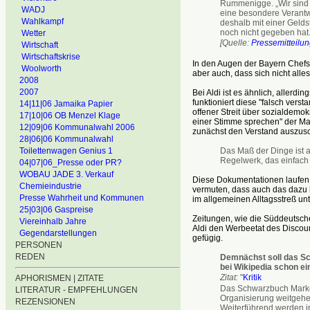
Rummenigge. „Wir sind en
WADJ
eine besondere Verantwo
Wahlkampf
deshalb mit einer Gelds
noch nicht gegeben hat.
Wetter
[Quelle:
Pressemitteilu
Wirtschaft
Wirtschaftskrise
In den Augen der Bayern Chefs 
Woolworth
aber auch, dass sich nicht alle
2008
2007
Bei Aldi ist es ähnlich, allerdi
funktioniert diese "falsch vers
14|11|06 Jamaika Papier
offener Streit über sozialdemo
17|10|06 OB Menzel Klage
einer Stimme sprechen" der Ma
12|09|06 Kommunalwahl 2006
zunächst den Verstand auszusc
28|06|06 Kommunalwahl
Das Maß der Dinge ist 
Toilettenwagen Genius 1
Regelwerk, das einfach 
04|07|06_Presse oder PR?
WOBAU JADE 3. Verkauf
Diese Dokumentationen laufen w
Chemieindustrie
vermuten, dass auch das dazu be
Presse Wahrheit und Kommunen
im allgemeinen Alltagsstreß un
25|03|06 Gaspreise
Zeitungen, wie die Süddeutsche
Viereinhalb Jahre
Aldi den Werbeetat des Discou
Gegendarstellungen
gefügig.
PERSONEN
REDEN
Demnächst soll das S
bei Wikipedia schon ei
Zitat:
"
Kritik
APHORISMEN | ZITATE
Das Schwarzbuch Marken
LITERATUR - EMPFEHLUNGEN
Organisierung weitgehe
REZENSIONEN
Weiterführend werden 