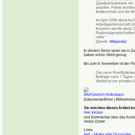
Zuliefererbetrieben hi
arbeiten, Fehler würden
Mutterschutz und die Bi
Im April 2008 stand ALDI
Arbeitsgemeinschaft U
Konzern räumte diese Za
Regionalgesellschaften 
nahe."
[Quelle:
Wikipedia
]
In diesem Sinne seien sie in Zu
haben schon Streß genug.
Bis zum 9. November ist der Fi
Das neue Rundfunkmedie
Beiträge nach 7 Tagen a
Verdienst von privaten 
Wolf-Dietrich Hufenbach
Dokumentarfilmer | Wilhelmsh
Sie möchten diesen Artikel 
Hier klicken
und Kommentar über das Kontak
Vielen Dank!
Links:
Aldi – Mutter aller Discounter