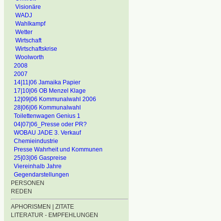
Visionäre
WADJ
Wahlkampf
Wetter
Wirtschaft
Wirtschaftskrise
Woolworth
2008
2007
14|11|06 Jamaika Papier
17|10|06 OB Menzel Klage
12|09|06 Kommunalwahl 2006
28|06|06 Kommunalwahl
Toilettenwagen Genius 1
04|07|06_Presse oder PR?
WOBAU JADE 3. Verkauf
Chemieindustrie
Presse Wahrheit und Kommunen
25|03|06 Gaspreise
Viereinhalb Jahre
Gegendarstellungen
PERSONEN
REDEN
APHORISMEN | ZITATE
LITERATUR - EMPFEHLUNGEN