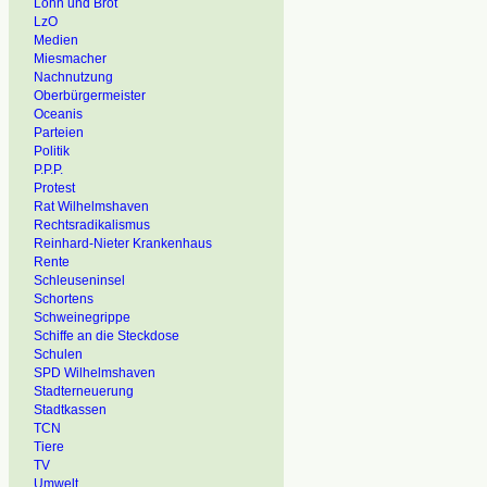
Lohn und Brot
LzO
Medien
Miesmacher
Nachnutzung
Oberbürgermeister
Oceanis
Parteien
Politik
P.P.P.
Protest
Rat Wilhelmshaven
Rechtsradikalismus
Reinhard-Nieter Krankenhaus
Rente
Schleuseninsel
Schortens
Schweinegrippe
Schiffe an die Steckdose
Schulen
SPD Wilhelmshaven
Stadterneuerung
Stadtkassen
TCN
Tiere
TV
Umwelt