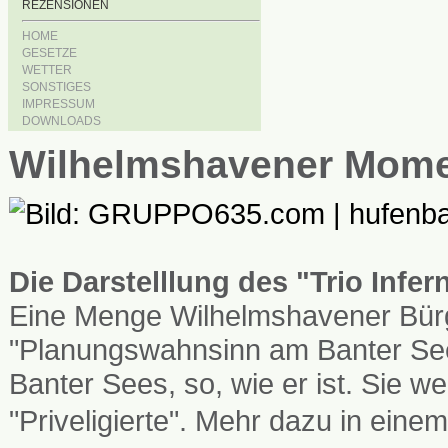
REZENSIONEN
HOME
GESETZE
WETTER
SONSTIGES
IMPRESSUM
DOWNLOADS
Wilhelmshavener Mom
Die Darstelllung des "Trio Infe
Eine Menge Wilhelmshavener Bürg
"Planungswahnsinn am Banter See
Banter Sees, so, wie er ist. Sie
"Priveligierte". Mehr dazu in einem