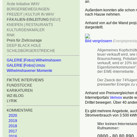
an.
Ärzte Initiative WHV
BÜRGERBEWEGUNGEN
Außerdem konnten alle schon ma
FREIZEIT | KULTUR IN WHV
nach Hause nehmen.
FÄKALIEN-EINLEITUNG
[NEU!]
Anhand von auf die Wand projiz
KNEIPEN | RESTAURANTS
dargestellt.
KULTURDENKMÄLER
RNK
Preis für Zivilcourage
Bild vergrössern
Energiepreist
DEEP BLACK HOLE
Allgemeines Kopfschütt
SCHILDBÜRGERSTREICHE
teuer verkauft wird, wie
Braunschweig, Potsdam 
GALERIE [Fotos] Wilhelmshaven
verkauft, wird er 10% bi
GALERIE [Fotos] Umzu
Eigentümerkommunen“, b
Wilhelmshavener Momente
der EWE-Internetseite.
FIKTIVE INTERVIEWS
Der Zweck der 74%igen
preiswerter Energie zu v
FUNDSTÜCKE
KARIKATUREN
Anhand von Preisvergleichen de
WZ-BLOG
Internetportals
Verivox
wurde we
LYRIK
Drittel bewegen. Über 40 ander
KOMMENTARE
Es gibt mehrere Angebote, auch
Stromverbrauch von 3.500 kWh 
2020
2019
Wer keinen Internetans
2018
Rufnummer:
2017
0800 - 80 80 890
2016