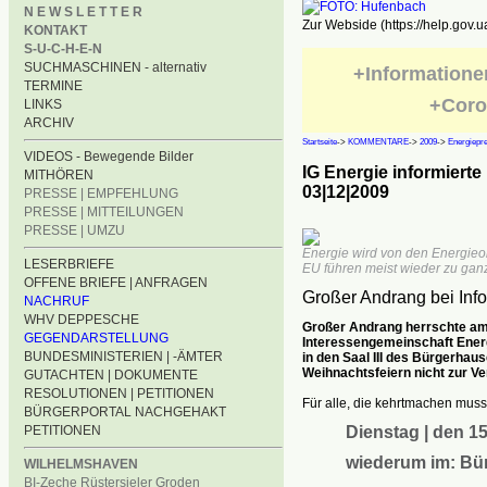
N E W S L E T T E R
Zur Webside (https://help.gov.u
KONTAKT
S-U-C-H-E-N
SUCHMASCHINEN - alternativ
+Informatione
TERMINE
+Coro
LINKS
ARCHIV
Startseite
->
KOMMENTARE
->
2009
->
Energiepre
VIDEOS - Bewegende Bilder
IG Energie informiert
MITHÖREN
03|12|2009
PRESSE | EMPFEHLUNG
PRESSE | MITTEILUNGEN
PRESSE | UMZU
Energie wird von den Energieo
LESERBRIEFE
EU führen meist wieder zu gan
OFFENE BRIEFE | ANFRAGEN
Großer Andrang bei Inf
NACHRUF
WHV DEPPESCHE
Großer Andrang herrschte am 
GEGENDARSTELLUNG
Interessengemeinschaft Ener
BUNDESMINISTERIEN | -ÄMTER
in den Saal III des Bürgerha
Weihnachtsfeiern nicht zur Ve
GUTACHTEN | DOKUMENTE
RESOLUTIONEN | PETITIONEN
Für alle, die kehrtmachen musst
BÜRGERPORTAL NACHGEHAKT
Dienstag | den 15
PETITIONEN
wiederum im: Bü
WILHELMSHAVEN
BI-Zeche Rüstersieler Groden