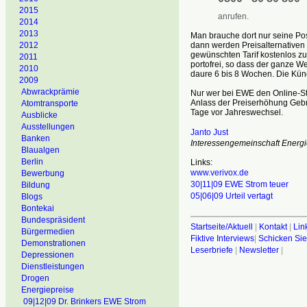
2015
anrufen.
2014
2013
Man brauche dort nur seine Po
2012
dann werden Preisalternativen
gewünschten Tarif kostenlos z
2011
portofrei, so dass der ganze W
2010
daure 6 bis 8 Wochen. Die Kün
2009
Abwrackprämie
Nur wer bei EWE den Online-St
Anlass der Preiserhöhung Gebr
Atomtransporte
Tage vor Jahreswechsel.
Ausblicke
Ausstellungen
Janto Just
Banken
Interessengemeinschaft Energi
Blaualgen
Berlin
Links:
www.verivox.de
Bewerbung
30|11|09 EWE Strom teuer
Bildung
05|06|09 Urteil vertagt
Blogs
Bontekai
Bundespräsident
Startseite/Aktuell
|
Kontakt
|
Lin
Bürgermedien
Fiktive Interviews
|
Schicken Sie
Demonstrationen
Leserbriefe
|
Newsletter
|
Depressionen
Dienstleistungen
Drogen
Energiepreise
09|12|09 Dr. Brinkers EWE Strom