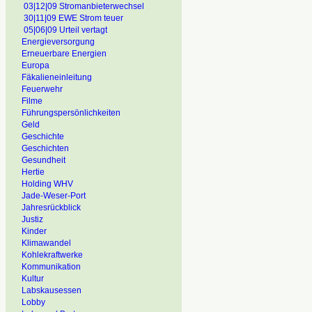
03|12|09 Stromanbieterwechsel
30|11|09 EWE Strom teuer
05|06|09 Urteil vertagt
Energieversorgung
Erneuerbare Energien
Europa
Fäkalieneinleitung
Feuerwehr
Filme
Führungspersönlichkeiten
Geld
Geschichte
Geschichten
Gesundheit
Hertie
Holding WHV
Jade-Weser-Port
Jahresrückblick
Justiz
Kinder
Klimawandel
Kohlekraftwerke
Kommunikation
Kultur
Labskausessen
Lobby