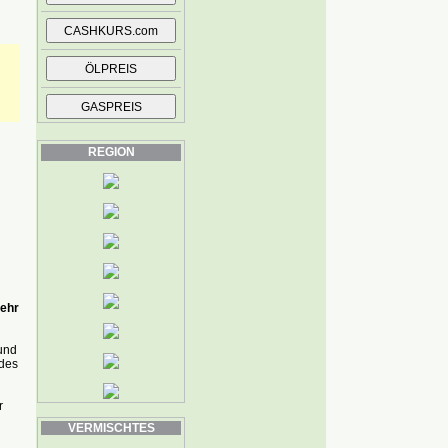
REGION
mehr
und
 des
r
VERMISCHTES