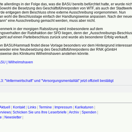
te allerdings in der Folge das, was die BASU bereits befürchtet hatte, er wurde nich
 Sowohl die Besetzung des Geschäftsführerposten von WTF, als auch der Stadtwer
e entgegen dem Beschluss ohne externe Ausschreibung vorgenommen. Nun
n wohl die Beschlusslage einfach der Handlungsweise anpassen. Nach der neue
kann“ eine Ausschreibung gemacht werden, muss aber nicht.
enmerk in der morgigen Ratssitzung wird insbesondere auf dem
gsverhalten der Ratsfraktion der SPD liegen, denn der „Ausschreibungs-Beschlus
eht auf einen Parteibeschluss zurück und wurde als besonderer Erfolg verkauft.
ion BASU/Hammadi findet diese Vorlage besonders vor dem Hintergrund interessan
 wieder eine Neubesetzung des Geschäftsführerpostens der RNK gGmbH
sweise des Klinikums Wilhelmshaven anstehen könnte.
SU | Wilhelmshaven
: "Vetternwirtschaft" und "Versorgungsmentalität" jetzt offiziell bestätigt
Aktuell
|
Kontakt
|
Links
|
Termine
|
Impressum
|
Karikaturen
|
terviews
|
Schicken Sie uns Ihre Leserbriefe
|
Archiv
|
Spenden
|
fe
|
Newsletter
|