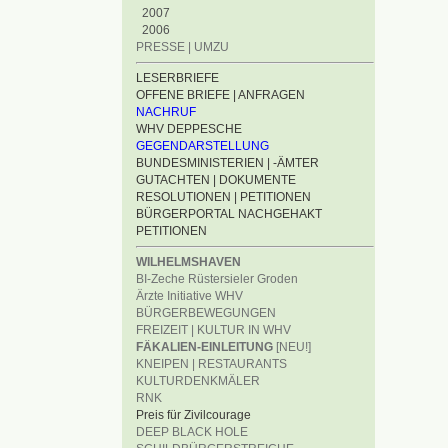
2007
2006
PRESSE | UMZU
LESERBRIEFE
OFFENE BRIEFE | ANFRAGEN
NACHRUF
WHV DEPPESCHE
GEGENDARSTELLUNG
BUNDESMINISTERIEN | -ÄMTER
GUTACHTEN | DOKUMENTE
RESOLUTIONEN | PETITIONEN
BÜRGERPORTAL NACHGEHAKT
PETITIONEN
WILHELMSHAVEN
BI-Zeche Rüstersieler Groden
Ärzte Initiative WHV
BÜRGERBEWEGUNGEN
FREIZEIT | KULTUR IN WHV
FÄKALIEN-EINLEITUNG
[NEU!]
KNEIPEN | RESTAURANTS
KULTURDENKMÄLER
RNK
Preis für Zivilcourage
DEEP BLACK HOLE