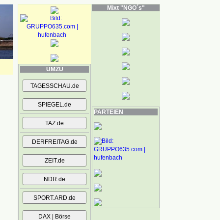
Mixt "NGO´s"
UMZU
PARTEIEN