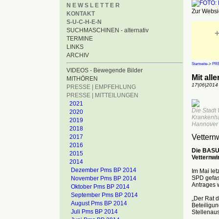
N E W S L E T T E R
Zur Websid
KONTAKT
S-U-C-H-E-N
SUCHMASCHINEN - alternativ
+
TERMINE
LINKS
ARCHIV
Startseite
->
PRE
VIDEOS - Bewegende Bilder
Mit all
MITHÖREN
17|06|2014
PRESSE | EMPFEHLUNG
PRESSE | MITTEILUNGEN
2021
Die Stadt 
2020
Krankenha
2019
Hannover 
2018
Vettern
2017
2016
Die BASU 
2015
Vetternwir
2014
Dezember Pms BP 2014
Im Mai le
SPD gefass
November Pms BP 2014
Antrages w
Oktober Pms BP 2014
September Pms BP 2014
„Der Rat d
August Pms BP 2014
Beteiligun
Juli Pms BP 2014
Stellenau