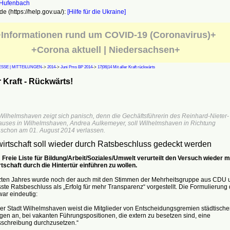
e (https://help.gov.ua/):
[Hilfe für die Ukraine]
Informationen rund um COVID-19 (Coronavirus)+
+Corona aktuell | Niedersachsen+
SSE | MITTEILUNGEN
->
2014
->
Juni Pms BP 2014
->
17|06|14 Mit aller Kraft rückwärts
er Kraft - Rückwärts!
Wilhelmshaven zeigt sich panisch, denn die Gechäftsführerin des Reinhard-Nieter-
uses in Wilhelmshaven, Andrea Aulkemeyer, soll Wilhelmshaven in Richtung
schon am 01. August 2014 verlassen.
wirtschaft soll wieder durch Ratsbeschluss gedeckt werden
Freie Liste für Bildung/Arbeit/Soziales/Umwelt verurteilt den Versuch wieder 
tschaft durch die Hintertür einführen zu wollen.
tzten Jahres wurde noch der auch mit den Stimmen der Mehrheitsgruppe aus CDU 
te Ratsbeschluss als „Erfolg für mehr Transparenz“ vorgestellt. Die Formulierung
ar eindeutig:
er Stadt Wilhelmshaven weist die Mitglieder von Entscheidungsgremien städtische
gen an, bei vakanten Führungspositionen, die extern zu besetzen sind, eine
sschreibung durchzusetzen.“