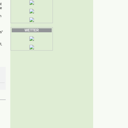
t
ke
n
WETTER
s“
t,