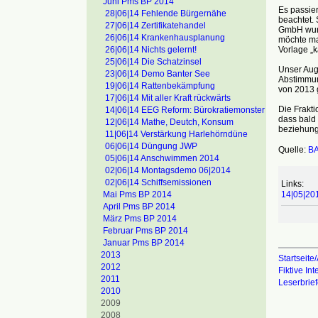
Juni Pms BP 2014
Es passier
28|06|14 Fehlende Bürgernähe
beachtet.
27|06|14 Zertifikatehandel
GmbH wurd
26|06|14 Krankenhausplanung
möchte ma
Vorlage „
26|06|14 Nichts gelernt!
25|06|14 Die Schatzinsel
Unser Aug
23|06|14 Demo Banter See
Abstimmun
19|06|14 Rattenbekämpfung
von 2013 g
17|06|14 Mit aller Kraft rückwärts
Die Frakt
14|06|14 EEG Reform: Bürokratiemonster
dass bald
12|06|14 Mathe, Deutch, Konsum
beziehung
11|06|14 Verstärkung Harlehörndüne
06|06|14 Düngung JWP
Quelle:
BA
05|06|14 Anschwimmen 2014
02|06|14 Montagsdemo 06|2014
02|06|14 Schiffsemissionen
Links:
14|05|2013
Mai Pms BP 2014
April Pms BP 2014
März Pms BP 2014
Februar Pms BP 2014
Januar Pms BP 2014
2013
Startseite/
2012
Fiktive In
2011
Leserbrie
2010
2009
2008