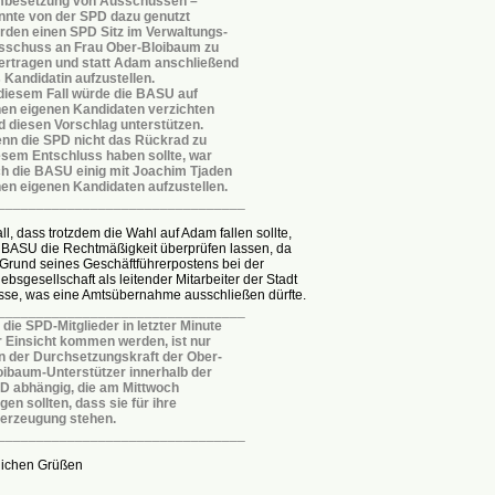
besetzung von Ausschüssen –
nnte von der SPD dazu genutzt
rden einen SPD Sitz im Verwaltungs-
sschuss an Frau Ober-Bloibaum zu
ertragen und statt Adam anschließend
s Kandidatin aufzustellen.
 diesem Fall würde die BASU auf
nen eigenen Kandidaten verzichten
d diesen Vorschlag unterstützen.
nn die SPD nicht das Rückrad zu
esem Entschluss haben sollte, war
ch die BASU einig mit Joachim Tjaden
nen eigenen Kandidaten aufzustellen.
________________________________
ll, dass trotzdem die Wahl auf Adam fallen sollte,
 BASU die Rechtmäßigkeit überprüfen lassen, da
Grund seines Geschäftführerpostens bei der
ebsgesellschaft als leitender Mitarbeiter der Stadt
sse, was eine Amtsübernahme ausschließen dürfte.
________________________________
 die SPD-Mitglieder in letzter Minute
r Einsicht kommen werden, ist nur
n der Durchsetzungskraft der Ober-
oibaum-Unterstützer innerhalb der
D abhängig, die am Mittwoch
gen sollten, dass sie für ihre
erzeugung stehen.
________________________________
dlichen Grüßen