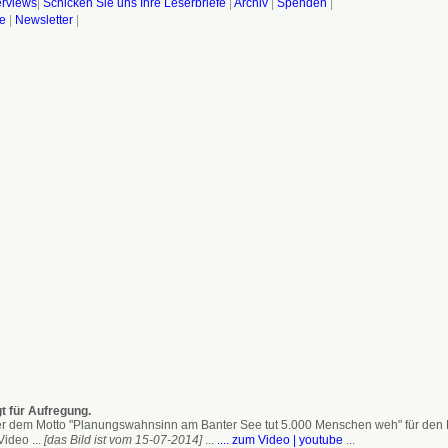
terviews
|
Schicken Sie uns Ihre Leserbriefe
|
Archiv
|
Spenden
|
fe
|
Newsletter
|
t für Aufregung.
 dem Motto "Planungswahnsinn am Banter See tut 5.000 Menschen weh" für den Erh
ideo ...
[das Bild ist vom 15-07-2014]
...
.... zum Video | youtube
...