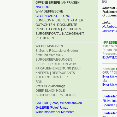
OFFENE BRIEFE | ANFRAGEN
NACHRUF
Joachim 
WHV DEPPESCHE
Fraktions
Gruppensp
GEGENDARSTELLUNG
BUNDESMINISTERIEN | -ÄMTER
Links:
GUTACHTEN | DOKUMENTE
Hafenbetr
RESOLUTIONEN | PETITIONEN
Maßlose M
BÜRGERPORTAL NACHGEHAKT
________
PETITIONEN
>
PRESSE
WILHELMSHAVEN
Aktenzeic
Datum: 20
BI-Zeche Rüstersieler Groden
Pressemitt
Ärzte Initiative WHV
[DOWNL
BÜRGERBEWEGUNGEN
________
FREIZEIT | KULTUR IN WHV
FÄKALIEN-EINLEITUNG
[NEU!]
Sonstige
GRUPPO|
KNEIPEN | RESTAURANTS
[Hier klic
KULTURDENKMÄLER
Mail:
RNK
[Hier klic
Preis für Zivilcourage
________
DEEP BLACK HOLE
SCHILDBÜRGERSTREICHE
Startseite/
Fiktive In
GALERIE [Fotos] Wilhelmshaven
Spenden
|
GALERIE [Fotos] Umzu
Wilhelmshavener Momente
Startseite/