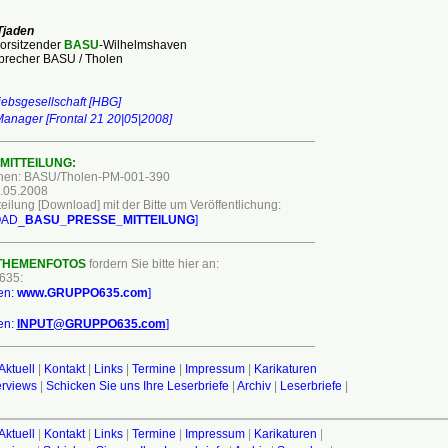
Tjaden
vorsitzender
BASU
-Wilhelmshaven
recher BASU / Tholen
iebsgesellschaft [HBG]
anager [Frontal 21 20|05|2008]
_____________________________________________
MITTEILUNG:
hen: BASU/Tholen-PM-001-390
.05.2008
eilung [Download] mit der Bitte um Veröffentlichung:
OAD_
BASU_PRESSE_MITTEILUNG
]
_____________________________________________
THEMENFOTOS
fordern Sie bitte hier an:
635:
ken:
www.GRUPPO635.com
]
ken:
INPUT@GRUPPO635.com
]
_____________________________________________
Aktuell
|
Kontakt
|
Links
|
Termine
|
Impressum
|
Karikaturen
terviews
|
Schicken Sie uns Ihre Leserbriefe
|
Archiv
|
Leserbriefe
|
Aktuell
|
Kontakt
|
Links
|
Termine
|
Impressum
|
Karikaturen
|