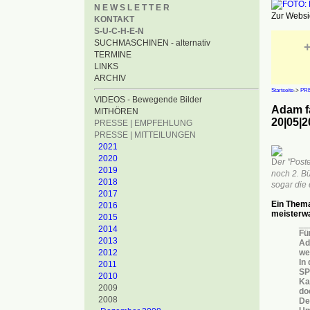
N E W S L E T T E R
Zur Websid
KONTAKT
S-U-C-H-E-N
SUCHMASCHINEN - alternativ
+
TERMINE
LINKS
ARCHIV
Startseite
->
PRE
VIDEOS - Bewegende Bilder
Adam f
MITHÖREN
20|05|2
PRESSE | EMPFEHLUNG
PRESSE | MITTEILUNGEN
2021
2020
D
er "Post
2019
noch 2. B
2018
sogar die 
2017
Ein Thema
2016
meisterw
2015
__
2014
Fü
2013
Ad
2012
we
In
2011
SP
2010
Ka
2009
do
2008
De