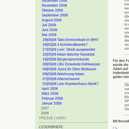
Um
Dezember 2008
kö
November 2008
we
Oktober 2008
au
September 2008
üb
August 2008
al
In
Juli 2008
ei
Juni 2008
un
Mai 2008
We
29|05|08 Tabu Erneuerbare in WHV
di
28|05|08 4 Kohlekraftwerke?
si
ei
27|05|08 Leer: Streik ausgeweitet
__
20|05|09 Adam falscher Kandidat
16|05|08 Bürgersprechstunde
Für den Fa
09|05|08 LBU Einwände Kühlwasser
würde die
Adam auf 
09|05|08 Jusos für Ober-Bloibaum
Hafenbetri
09|05|08 Ablehnung Adam
gelten mü
07|05|08 Artenschwund
__
02|04|08 Leer Krankenhaus-Streik?
Ob
April 2008
zu
vo
März 2008
Bl
Februar 2008
SP
Januar 2008
zei
2007
Üb
2006
__
PRESSE | UMZU
Mit freun
LESERBRIEFE