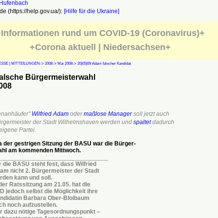
e (https://help.gov.ua/):
[Hilfe für die Ukraine]
Informationen rund um COVID-19 (Coronavirus)+
+Corona aktuell | Niedersachsen+
SSE | MITTEILUNGEN
->
2008
->
Mai 2008
->
20|05|09 Adam falscher Kandidat
alsche Bürgermeisterwahl
008
enanhäufer"
Wilfried Adam
oder
maßlose Manager
soll jetzt auch
ürgermeister der Stadt Wilhelmshaven werden und
spaltet
dadurch
eigene Partei.
 der gestrigen Sitzung der BASU war die Bürger-
ahl am kommenden Mittwoch.
________________________________
r die BASU steht fest, dass Wilfried
am nicht 2. Bürgermeister der Stadt
rden kann und soll.
 der Ratssitzung am 21.05. hat die
D jedoch selbst die Möglichkeit ihre
ndidatin Barbara Ober-Bloibaum
ch noch aufzustellen.
r dazu nötige Tagesordnungspunkt –