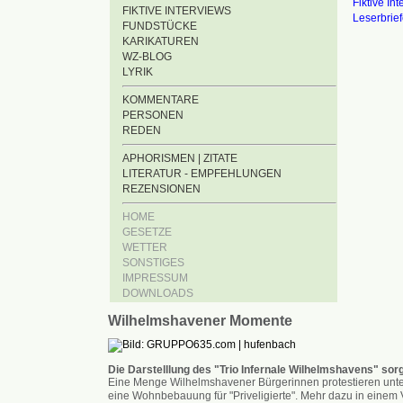
Fiktive In
FIKTIVE INTERVIEWS
Leserbrie
FUNDSTÜCKE
KARIKATUREN
WZ-BLOG
LYRIK
KOMMENTARE
PERSONEN
REDEN
APHORISMEN | ZITATE
LITERATUR - EMPFEHLUNGEN
REZENSIONEN
HOME
GESETZE
WETTER
SONSTIGES
IMPRESSUM
DOWNLOADS
Wilhelmshavener Momente
Die Darstelllung des "Trio Infernale Wilhelmshavens" sorg
Eine Menge Wilhelmshavener Bürgerinnen protestieren unter
eine Wohnbebauung für "Priveligierte". Mehr dazu in einem V