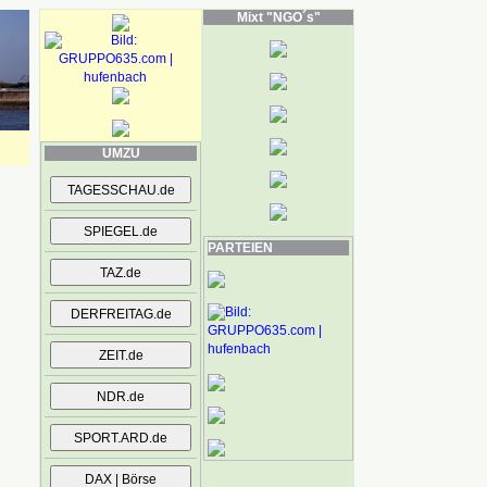
Mixt "NGO´s"
UMZU
PARTEIEN