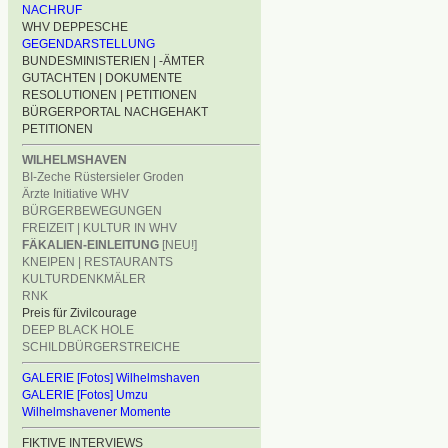
NACHRUF
WHV DEPPESCHE
GEGENDARSTELLUNG
BUNDESMINISTERIEN | -ÄMTER
GUTACHTEN | DOKUMENTE
RESOLUTIONEN | PETITIONEN
BÜRGERPORTAL NACHGEHAKT
PETITIONEN
WILHELMSHAVEN
BI-Zeche Rüstersieler Groden
Ärzte Initiative WHV
BÜRGERBEWEGUNGEN
FREIZEIT | KULTUR IN WHV
FÄKALIEN-EINLEITUNG
[NEU!]
KNEIPEN | RESTAURANTS
KULTURDENKMÄLER
RNK
Preis für Zivilcourage
DEEP BLACK HOLE
SCHILDBÜRGERSTREICHE
GALERIE [Fotos] Wilhelmshaven
GALERIE [Fotos] Umzu
Wilhelmshavener Momente
FIKTIVE INTERVIEWS