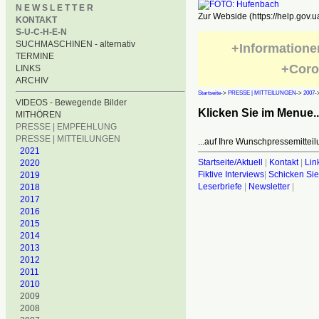
N E W S L E T T E R
Zur Webside (https://help.gov.u
KONTAKT
S-U-C-H-E-N
SUCHMASCHINEN - alternativ
+Informatione
TERMINE
+Coro
LINKS
ARCHIV
Startseite
->
PRESSE | MITTEILUNGEN
->
2007
-
VIDEOS - Bewegende Bilder
Klicken Sie im Menue..
MITHÖREN
PRESSE | EMPFEHLUNG
PRESSE | MITTEILUNGEN
...auf Ihre Wunschpressemitteil
2021
Startseite/Aktuell
|
Kontakt
|
Lin
2020
Fiktive Interviews
|
Schicken Sie
2019
Leserbriefe
|
Newsletter
|
2018
2017
2016
2015
2014
2013
2012
2011
2010
2009
2008