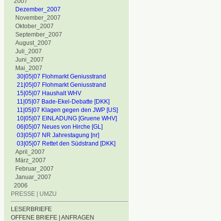
2007
Dezember_2007
November_2007
Oktober_2007
September_2007
August_2007
Juli_2007
Juni_2007
Mai_2007
30|05|07 Flohmarkt Geniusstrand
21|05|07 Flohmarkt Geniusstrand
15|05|07 Haushalt WHV
11|05|07 Bade-Ekel-Debatte [DKK]
11|05|07 Klagen gegen den JWP [US]
10|05|07 EINLADUNG [Gruene WHV]
06|05|07 Neues von Hirche [GL]
03|05|07 NR Jahrestagung [nr]
03|05|07 Rettet den Südstrand [DKK]
April_2007
März_2007
Februar_2007
Januar_2007
2006
PRESSE | UMZU
LESERBRIEFE
OFFENE BRIEFE | ANFRAGEN