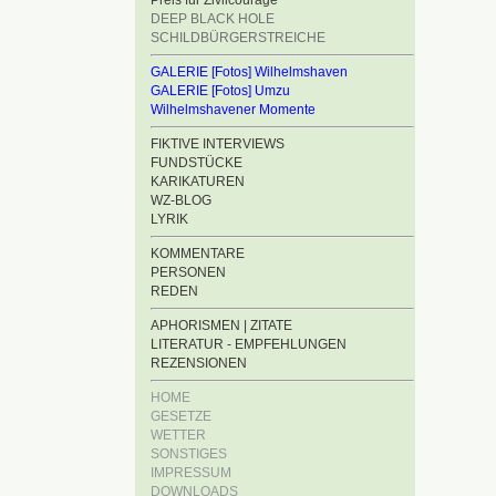
Preis für Zivilcourage
DEEP BLACK HOLE
SCHILDBÜRGERSTREICHE
GALERIE [Fotos] Wilhelmshaven
GALERIE [Fotos] Umzu
Wilhelmshavener Momente
FIKTIVE INTERVIEWS
FUNDSTÜCKE
KARIKATUREN
WZ-BLOG
LYRIK
KOMMENTARE
PERSONEN
REDEN
APHORISMEN | ZITATE
LITERATUR - EMPFEHLUNGEN
REZENSIONEN
HOME
GESETZE
WETTER
SONSTIGES
IMPRESSUM
DOWNLOADS