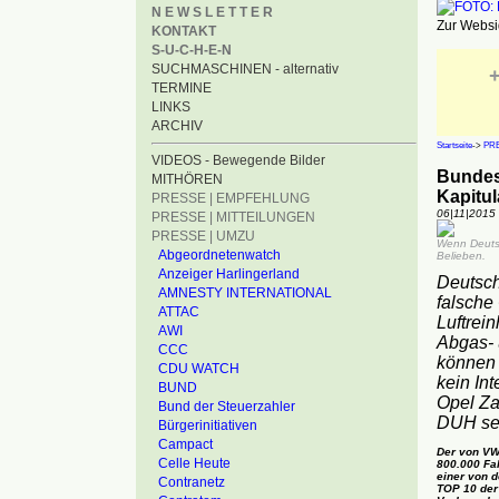
N E W S L E T T E R
Zur Websid
KONTAKT
S-U-C-H-E-N
SUCHMASCHINEN - alternativ
+
TERMINE
LINKS
ARCHIV
Startseite
->
PRE
VIDEOS - Bewegende Bilder
Bundes
MITHÖREN
Kapitul
PRESSE | EMPFEHLUNG
06|11|2015
PRESSE | MITTEILUNGEN
PRESSE | UMZU
Wenn Deutsc
Abgeordnetenwatch
Belieben.
Anzeiger Harlingerland
Deutsch
AMNESTY INTERNATIONAL
falsche
ATTAC
Luftrei
AWI
Abgas- 
CCC
können 
CDU WATCH
kein In
BUND
Opel Za
Bund der Steuerzahler
DUH set
Bürgerinitiativen
Campact
Der von VW
Celle Heute
800.000 Fa
einer von d
Contranetz
TOP 10 der