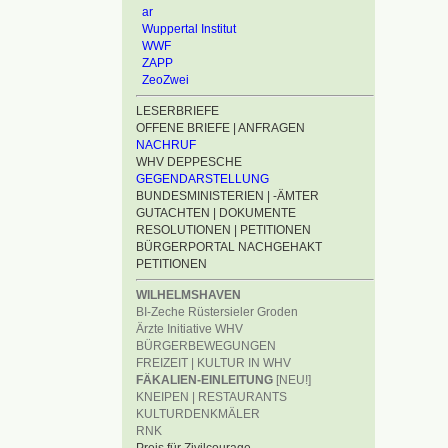
ar
Wuppertal Institut
WWF
ZAPP
ZeoZwei
LESERBRIEFE
OFFENE BRIEFE | ANFRAGEN
NACHRUF
WHV DEPPESCHE
GEGENDARSTELLUNG
BUNDESMINISTERIEN | -ÄMTER
GUTACHTEN | DOKUMENTE
RESOLUTIONEN | PETITIONEN
BÜRGERPORTAL NACHGEHAKT
PETITIONEN
WILHELMSHAVEN
BI-Zeche Rüstersieler Groden
Ärzte Initiative WHV
BÜRGERBEWEGUNGEN
FREIZEIT | KULTUR IN WHV
FÄKALIEN-EINLEITUNG
[NEU!]
KNEIPEN | RESTAURANTS
KULTURDENKMÄLER
RNK