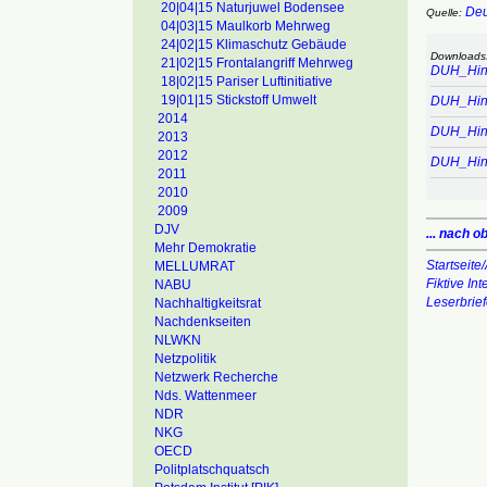
20|04|15 Naturjuwel Bodensee
Deu
Quelle:
04|03|15 Maulkorb Mehrweg
24|02|15 Klimaschutz Gebäude
Downloads
21|02|15 Frontalangriff Mehrweg
DUH_Hint
18|02|15 Pariser Luftinitiative
19|01|15 Stickstoff Umwelt
DUH_Hint
2014
DUH_Hint
2013
2012
DUH_Hint
2011
2010
2009
DJV
... nach o
Mehr Demokratie
Startseite/
MELLUMRAT
Fiktive In
NABU
Leserbrie
Nachhaltigkeitsrat
Nachdenkseiten
NLWKN
Netzpolitik
Netzwerk Recherche
Nds. Wattenmeer
NDR
NKG
OECD
Politplatschquatsch