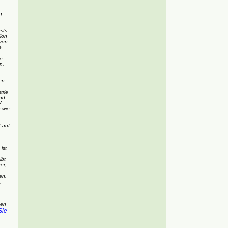
g
sts
ion
 von
e
e
n,
en
trie
und
V
 wie
 auf
ist
ibt
er,
en.
,
den
Sie