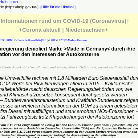
e (https://help.gov.ua/):
[Hilfe für die Ukraine]
Informationen rund um COVID-19 (Coronavirus)+
+Corona aktuell | Niedersachsen+
SSE | UMZU
->
Deutsche Umwelthilfe [DUH]
->
2015
->
07|11|15 Made in Germany
regierung demoliert Marke >Made in Germany< durch ihre
ation vor den Interessen der Autokonzerne
hlands Auto-Lobby "mobil" macht und Arbeitsplätze in Gefahr sind, wackelt die Politik beinahe 
e Umwelthilfe rechnet mit 1,8 Milliarden Euro Steuerausfall dur
 CO2-Werte bei Pkw-Neuwagen allein in 2015 – Kalifornische
nhaltebehörde macht deutschen Regierungsbehörden vor, wie
und Klimaschutzgesetze konsequent durchgesetzt werden
– Bundesverkehrsministerium und Kraftfahrt-Bundesamt zeige
teresse an weiteren Informationen der DUH zu einem getesteten
fira Diesel mit auffälligen und stark erhöhten NOx-Emissionen 
zt Fahrzeugtests trotz Klagedrohungen der Autokonzerne fort
 am 3.11.2015 eingestandene Betrug bei den CO2-Emissionen
[und damit Spritverbrauch]
vo
hrzeugen ist nach Ansicht der Deutschen Umwelthilfe
[DUH]
nur die Spitze des Eisbergs. La
er DUH am 5.11.2015 vorgestellten Untersuchung zu den realen Spritverbräuchen unter den
 deutschen Neuwagen-Zulassungen beträgt die Abweichung zu den offiziellen