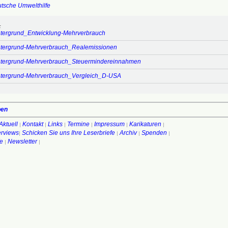
tsche Umwelthilfe
:
ergrund_Entwicklung-Mehrverbrauch
ergrund-Mehrverbrauch_Realemissionen
ergrund-Mehrverbrauch_Steuermindereinnahmen
ergrund-Mehrverbrauch_Vergleich_D-USA
ben
Aktuell
Kontakt
Links
Termine
Impressum
Karikaturen
|
|
|
|
|
|
terviews
Schicken Sie uns Ihre Leserbriefe
Archiv
Spenden
|
|
|
|
fe
Newsletter
|
|