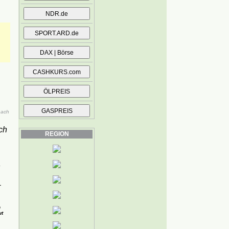
nach
ch
REGION
n
–
n
ut