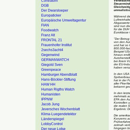
Contratom
Verbrauchs
Steuerminde
DGB
Gleichzeiti
Der Dwarsloeper
unrealistis
Europaticker
Während die
Luftreinhal
Europäische Umweltagentur
Abgaswerte 
FIAN
sind nun di
für die DUH 
Foodwatch
Euroklasse 6
Franz Alt
"Der Betrug
FRONTAL 21
von den Aut
Frauenhofer Institut
und hat so 
800.000-fac
2sechs3acht4
Beispiel US
Gegenwind
hinaus endl
Autoherstel
GERMANWATCH
bei ihrem V
Giegold Sven
der EU-Indu
haben versa
Greenpeace
In den USA
Hamburger Abendblatt
Spritverbra
Hans-Böckler-Stiftung
hat in der 
aller Pkw-N
HAW HH
bekannt gew
Human Rigths Watch
In den letz
Humanisten
mehrmals au
IPPNW
EPA den Aut
Kontrollen 
Jacob Jung
die realen 
Jeversches Wochenblatt
Ergebnis: D
Klima-Luegendetektor
Die amerika
Länderspiegel
Konzerns au
Prüfverfahre
LobbyControl
zeitnah verö
hingegen bis
Der neue Lotse