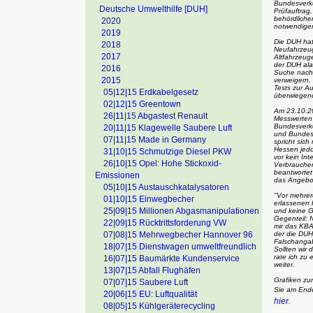
Bundesverke
Deutsche Umwelthilfe [DUH]
Prüfauftrag
behördliche
2020
notwendigen
2019
Die DUH hat
2018
Neufahrzeug
2017
Altfahrzeug
der DUH ala
2016
Suche nach 
2015
verweigern,
Tests zur A
05|12|15 Erdkabelgesetz
überwiegend
02|12|15 Greentown
Am 23.10.20
26|11|15 Abgastest Renault
Messwerten b
Bundesverke
20|11|15 Klagewelle Saubere Luft
und Bundesr
07|11|15 Made in Germany
spricht sic
Hessen jedo
31|10|15 Schmutzige Diesel PKW
vor kein In
26|10|15 Opel: Hohe Stickoxid-
Verbraucher
beantwortet 
Emissionen
das Angebot
05|10|15 Austauschkatalysatoren
"Vor mehrer
01|10|15 Einwegbecher
erlassenen 
25|09|15 Millionen Abgasmanipulationen
und keine G
Gegenteil: 
22|09|15 Rücktrittsforderung VW
mir das KBA
07|08|15 Mehrwegbecher Hannover 96
der die DUH
Falschangab
18|07|15 Dienstwagen umweltfreundlich
Sollten wir 
rate ich zu 
16|07|15 Baumärkte Kundenservice
weiter.
13|07|15 Abfall Flughäfen
Grafiken zu
07|07|15 Saubere Luft
Sie am Ende
20|06|15 EU: Luftqualität
hier
.
08|05|15 Kühlgeräterecycling