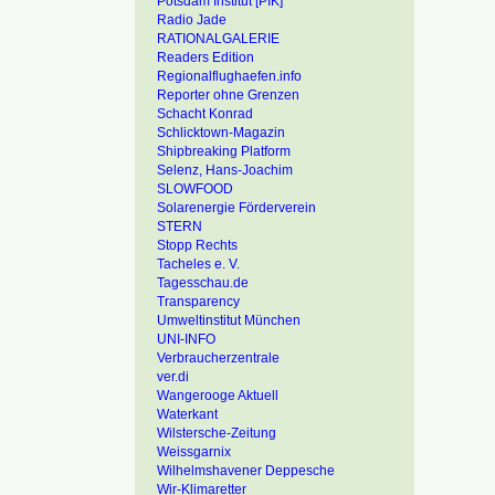
Potsdam Institut [PIK]
Radio Jade
RATIONALGALERIE
Readers Edition
Regionalflughaefen.info
Reporter ohne Grenzen
Schacht Konrad
Schlicktown-Magazin
Shipbreaking Platform
Selenz, Hans-Joachim
SLOWFOOD
Solarenergie Förderverein
STERN
Stopp Rechts
Tacheles e. V.
Tagesschau.de
Transparency
Umweltinstitut München
UNI-INFO
Verbraucherzentrale
ver.di
Wangerooge Aktuell
Waterkant
Wilstersche-Zeitung
Weissgarnix
Wilhelmshavener Deppesche
Wir-Klimaretter