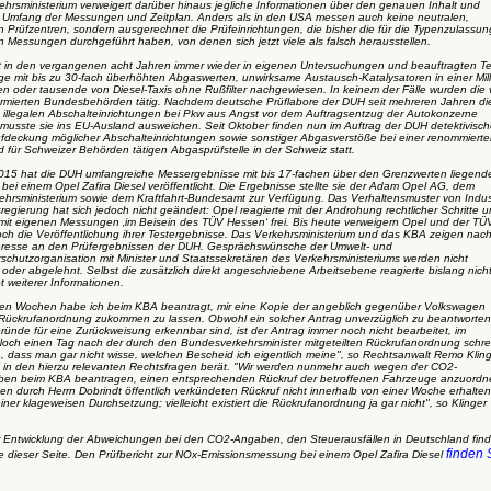
hrsministerium verweigert darüber hinaus jegliche Informationen über den genauen Inhalt und
, Umfang der Messungen und Zeitplan. Anders als in den USA messen auch keine neutralen,
n Prüfzentren, sondern ausgerechnet die Prüfeinrichtungen, die bisher die für die Typenzulassun
 Messungen durchgeführt haben, von denen sich jetzt viele als falsch herausstellen.
 in den vergangenen acht Jahren immer wieder in eigenen Untersuchungen und beauftragten Te
e mit bis zu 30-fach überhöhten Abgaswerten, unwirksame Austausch-Katalysatoren in einer Mill
en oder tausende von Diesel-Taxis ohne Rußfilter nachgewiesen. In keinem der Fälle wurden die
rmierten Bundesbehörden tätig. Nachdem deutsche Prüflabore der DUH seit mehreren Jahren di
illegalen Abschalteinrichtungen bei Pkw aus Angst vor dem Auftragsentzug der Autokonzerne
 musste sie ins EU-Ausland ausweichen. Seit Oktober finden nun im Auftrag der DUH detektivisch
ufdeckung möglicher Abschalteinrichtungen sowie sonstiger Abgasverstöße bei einer renommierte
 für Schweizer Behörden tätigen Abgasprüfstelle in der Schweiz statt.
15 hat die DUH umfangreiche Messergebnisse mit bis 17-fachen über den Grenzwerten liegend
ei einem Opel Zafira Diesel veröffentlicht. Die Ergebnisse stellte sie der Adam Opel AG, dem
hrsministerium sowie dem Kraftfahrt-Bundesamt zur Verfügung. Das Verhaltensmuster von Indus
egierung hat sich jedoch nicht geändert: Opel reagierte mit der Androhung rechtlicher Schritte 
h mit eigenen Messungen ‚im Beisein des TÜV Hessen‘ frei. Bis heute verweigern Opel und der TÜ
ch die Veröffentlichung ihrer Testergebnisse. Das Verkehrsministerium und das KBA zeigen nach
teresse an den Prüfergebnissen der DUH. Gesprächswünsche der Umwelt- und
schutzorganisation mit Minister und Staatssekretären des Verkehrsministeriums werden nicht
oder abgelehnt. Selbst die zusätzlich direkt angeschriebene Arbeitsebene reagierte bislang nicht
 weiterer Informationen.
en Wochen habe ich beim KBA beantragt, mir eine Kopie der angeblich gegenüber Volkswagen
Rückrufanordnung zukommen zu lassen. Obwohl ein solcher Antrag unverzüglich zu beantworten 
ründe für eine Zurückweisung erkennbar sind, ist der Antrag immer noch nicht bearbeitet, im
Noch einen Tag nach der durch den Bundesverkehrsminister mitgeteilten Rückrufanordnung schre
, dass man gar nicht wisse, welchen Bescheid ich eigentlich meine", so Rechtsanwalt Remo Kling
 in den hierzu relevanten Rechtsfragen berät. "Wir werden nunmehr auch wegen der CO2-
en beim KBA beantragen, einen entsprechenden Rückruf der betroffenen Fahrzeuge anzuordn
den durch Herrn Dobrindt öffentlich verkündeten Rückruf nicht innerhalb von einer Woche erhalten
einer klageweisen Durchsetzung; vielleicht existiert die Rückrufanordnung ja gar nicht", so Klinger
r Entwicklung der Abweichungen bei den CO2-Angaben, den Steuerausfällen in Deutschland fin
finden 
 dieser Seite. Den Prüfbericht zur NOx-Emissionsmessung bei einem Opel Zafira Diesel