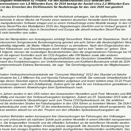
angaben mittlerweile 42 Prozent. Für den Bundeshaushalt 2015 bedeutet dies
reinnahmen von 1,8 Milliarden Euro, für 2016 beträgt der Ausfall circa 2,2 Milliarden Euro.
g ist das Erreichen des EU-Klimaziels für Neufahrzeuge für das Jahr 2020 nun gänzlich
ch.
 deutschen Kontrollbehörden weiterhin mit Hochdruck schweigen, hat die kalifornische
tebehörde in dieser Woche mit Porsche einen weiteren deutschen Hersteller beim Einsatz einer di
manipulierenden Software ertappt und zu einem Verkaufsstopp erster Modelle bewegt. In den 
verse Diesel-Pkw des Modelljahres 2016 des Abgasbetruges überführt und im Verkauf gesperrt. Es
nicht nachvollziehbar, dass in Deutschland und Europa alle aktuell verkauften Diesel-Pkw der
 nicht betroffen sein sollen.
 bei der Manipulation von Autoabgasen schädigt Gesundheit, Klima und die Staatskasse. Doch d
okonzernen ferngesteuerte Bundesregierung ignoriert seit acht Jahren alle diesbezüglichen Hin
tatkräftig mitgewirkt, die Marke >Made in Germany< zu demolieren. Nach dem Eingeständnis des
hen Klimaschutz- und Steuerbetruges durch Volkswagen darf es kein "weiter so" geben. Dem
A folgend, müssen die zuständigen Bundesbehörden über die eingestandenen Fahrzeuge bei 
ich mit eigenen Kontrollen auch der CO2-Angaben aller VW Marken sowie aller anderen
ler beginnen", so Jürgen Resch, Bundesgeschäftsführer der Deutschen Umwelthilfe. Unterstützu
orwurf des Komplettversagens von Verkehrsministerium und Kraftfahrt-Bundesamt erhält die DUH
striekommissarin Elzbieta Bienkowska, die sagt: "Die Genehmigungssysteme der Mitgliedstaaten
gt."
 haben Verbraucherschutzverbände wie "Consumer Watchdog" 2012 den Skandal um falsche
uchswerte bei 1,2 Millionen Kia und Hyundai Fahrzeugen enthüllt. Die nationale Umweltbehörde 
Folge dieses Skandals eigene Kontrollkapazitäten aufgebaut und testet seitdem etwa 15-20 Proze
euzulassungen nach dem Zufallsprinzip. Zudem geht sie allen ihr von Verbrauchern gemeldeten o
ordenen stärkeren Abweichungen beim Spritverbrauch nach.
ten Jahren wurden in den USA neben den koreanischen Herstellern auch Ford, Mercedes und B
ffällig und mussten ihre Verbrauchsangaben korrigieren. Zuletzt am 25. September 2015 teilte d
obauern erweiterte Überprüfungen auch zum Thema CO2/Spritverbrauch mit. Die amtlichen
und die drohenden Strafen bei Falschangaben in den USA führen zu korrekten Werten. Die DUH 
Spritverbräuche unter den TOP 10 der amerikanischen Zulassungsstatistik aktuell ausgewertet. Da
iese weichen aktuell nur um drei Prozent von den offiziellen Spritverbrauchsangaben ab.
nischen Behörden weiten konsequent ihre Untersuchungen bei Fahrzeugen des Volkswagen
s und untersuchen als nächsten Schritt auch andere Hersteller in einem öffentlich transparenten
n. Die festgestellten Vorwürfe und die offiziellen Schreiben an die betroffenen Hersteller werden
ffentlicht und die festgestellten Verstöße präzise dargestellt. Die deutsche Bundesregierung hat
 heute kein einziges Ergebnis ihrer angeblich durchgeführten Nachkontrollen veröffentlicht. Das