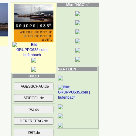
Mixt "NGO´s"
PARTEIEN
UMZU