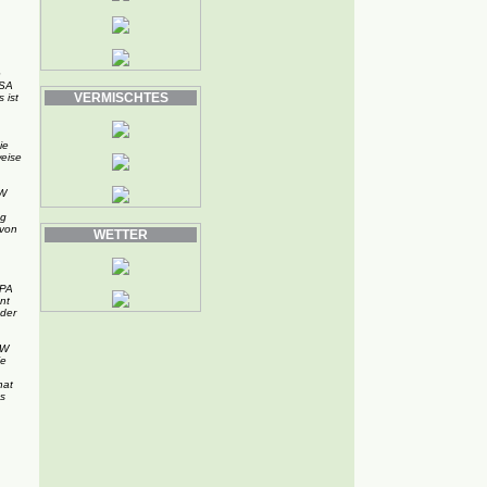
e
USA
VERMISCHTES
 ist
ie
weise
VW
ng
 von
WETTER
EPA
nt
der
MW
ie
hat
s